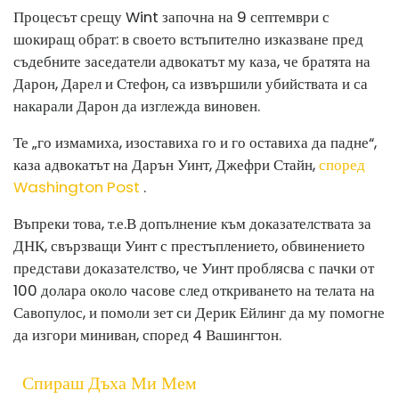
Процесът срещу Wint започна на 9 септември с
шокиращ обрат: в своето встъпително изказване пред
съдебните заседатели адвокатът му каза, че братята на
Дарон, Дарел и Стефон, са извършили убийствата и са
накарали Дарон да изглежда виновен.
Те „го измамиха, изоставиха го и го оставиха да падне“,
каза адвокатът на Дарън Уинт, Джефри Стайн,
според
Washington Post
.
Въпреки това, т.е.
В допълнение към доказателствата за
ДНК, свързващи Уинт с престъплението, обвинението
представи доказателство, че Уинт проблясва с пачки от
100 долара около часове след откриването на телата на
Савопулос, и помоли зет си Дерик Ейлинг да му помогне
да изгори миниван, според 4 Вашингтон.
Спираш Дъха Ми Мем