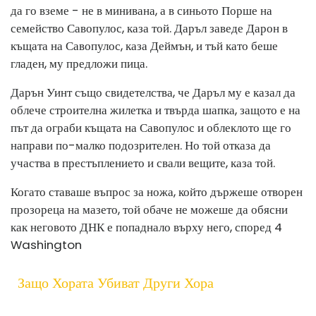
да го вземе - не в минивана, а в синьото Порше на
семейство Савопулос, каза той. Даръл заведе Дарон в
къщата на Савопулос, каза Деймън, и тъй като беше
гладен, му предложи пица.
Дарън Уинт също свидетелства, че Даръл му е казал да
облече строителна жилетка и твърда шапка, защото е на
път да ограби къщата на Савопулос и облеклото ще го
направи по-малко подозрителен. Но той отказа да
участва в престъплението и свали вещите, каза той.
Когато ставаше въпрос за ножа, който държеше отворен
прозореца на мазето, той обаче не можеше да обясни
как неговото ДНК е попаднало върху него, според 4
Washington
Защо Хората Убиват Други Хора