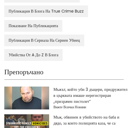
Публикация В Блога На True Crime Buzz
Показване На Публикацията
Публикация В Сериала На Сериен Убиец
Убийства От A До Z В Блога
Препоръчано
Мъжът, който уби 3 дъщери, придружител
в църквата имаше нерегистриран
„призрачен пистолет“
Вижте Всички Новини
Мъж, обвинен в убийството на баба и
дядо, за които полицията каза, че са