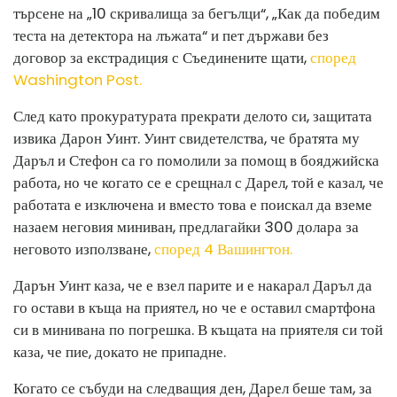
търсене на „10 скривалища за бегълци“, „Как да победим
теста на детектора на лъжата“ и пет държави без
договор за екстрадиция с Съединените щати,
според
Washington Post.
След като прокуратурата прекрати делото си, защитата
извика Дарон Уинт. Уинт свидетелства, че братята му
Даръл и Стефон са го помолили за помощ в бояджийска
работа, но че когато се е срещнал с Дарел, той е казал, че
работата е изключена и вместо това е поискал да вземе
назаем неговия миниван, предлагайки 300 долара за
неговото използване,
според 4 Вашингтон.
Дарън Уинт каза, че е взел парите и е накарал Даръл да
го остави в къща на приятел, но че е оставил смартфона
си в минивана по погрешка. В къщата на приятеля си той
каза, че пие, докато не припадне.
Когато се събуди на следващия ден, Дарел беше там, за