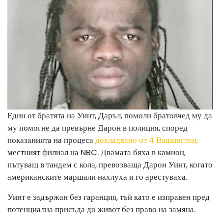
Един от братята на Уинт, Даръл, помоли братовчед му да
му помогне да превърне Дарон в полиция, според
показанията на процеса
докладвано от 4 Вашингтон,
местният филиал на NBC. Двамата бяха в камион,
пътуващ в тандем с кола, превозваща Дарон Уинт, когато
американските маршали нахлуха и го арестуваха.
Уинт е задържан без гаранция, тъй като е изправен пред
потенциална присъда до живот без право на замяна.