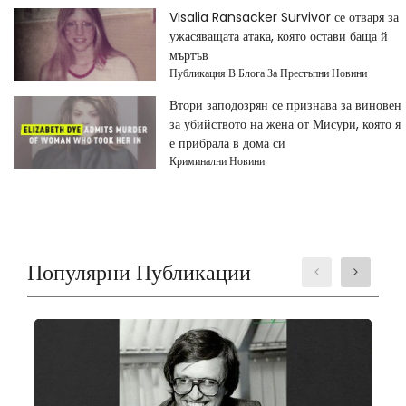
Visalia Ransacker Survivor се отваря за
ужасяващата атака, която остави баща й
мъртъв
Публикация В Блога За Престъпни Новини
Втори заподозрян се признава за виновен
за убийството на жена от Мисури, която я
е прибрала в дома си
Криминални Новини
Популярни Публикации