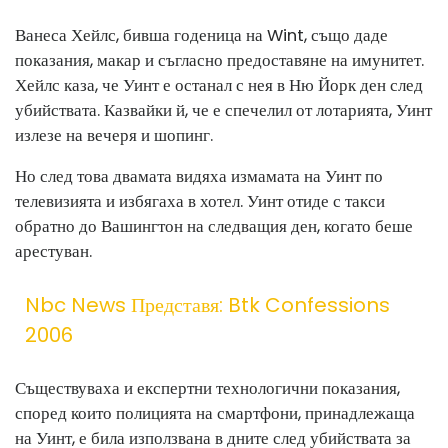
Ванеса Хейлс, бивша годеница на Wint, също даде
показания, макар и съгласно предоставяне на имунитет.
Хейлс каза, че Уинт е останал с нея в Ню Йорк ден след
убийствата. Казвайки й, че е спечелил от лотарията, Уинт
излезе на вечеря и шопинг.
Но след това двамата видяха измамата на Уинт по
телевизията и избягаха в хотел. Уинт отиде с такси
обратно до Вашингтон на следващия ден, когато беше
арестуван.
Nbc News Представя: Btk Confessions
2006
Съществуваха и експертни технологични показания,
според които полицията на смартфони, принадлежаща
на Уинт, е била използвана в дните след убийствата за