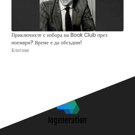
Приключихте с избора на Book Club през
Ч
ноември? Време е да обсъдим!
„
Блогове
П