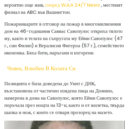
вероятно още жив,
според WJLA 24/7 News
, местният
филиал на ABC във Вашингтон.
Пожарникарите в отговор на пожар в многомилионния
дом на 46-годишния Саввас Савопулос откриха тялото
му, както и телата на съпругата му Ейми Савопулос (47
г., син Филип) и Вералисия Фигероа (57 г.), семейството
икономка. Бяха бити, наръгани и изгорени.
Човек, Влюбен В Колата Си
Полицията е била доведена до Уинт с ДНК,
възстановена от частично изядена пица на Домино,
намерена в дома на Савопулос, която Ейми Савопулос е
поръчала през нощта на 13-и, както и от жилетка, твърда
шапка и нож, с които се отваря прозорец на мазето.