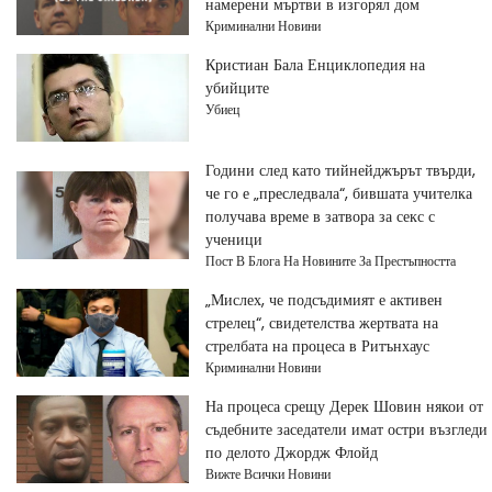
намерени мъртви в изгорял дом
Криминални Новини
Кристиан Бала Енциклопедия на
убийците
Убиец
Години след като тийнейджърът твърди,
че го е „преследвала“, бившата учителка
получава време в затвора за секс с
ученици
Пост В Блога На Новините За Престъпността
„Мислех, че подсъдимият е активен
стрелец“, свидетелства жертвата на
стрелбата на процеса в Ритънхаус
Криминални Новини
На процеса срещу Дерек Шовин някои от
съдебните заседатели имат остри възгледи
по делото Джордж Флойд
Вижте Всички Новини