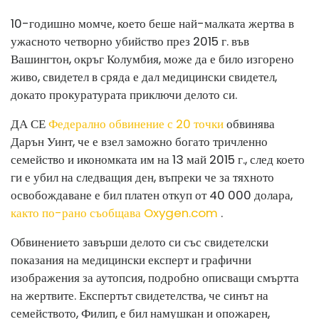
10-годишно момче, което беше най-малката жертва в
ужасното четворно убийство през 2015 г. във
Вашингтон, окръг Колумбия, може да е било изгорено
живо, свидетел в сряда е дал медицински свидетел,
докато прокуратурата приключи делото си.
ДА СЕ
Федерално обвинение с 20 точки
обвинява
Дарън Уинт, че е взел заможно богато тричленно
семейство и икономката им на 13 май 2015 г., след което
ги е убил на следващия ден, въпреки че за тяхното
освобождаване е бил платен откуп от 40 000 долара,
както по-рано съобщава Oxygen.com
.
Обвинението завърши делото си със свидетелски
показания на медицински експерт и графични
изображения за аутопсия, подробно описващи смъртта
на жертвите. Експертът свидетелства, че синът на
семейството, Филип, е бил намушкан и опожарен,