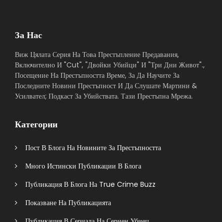
За Нас
Виж Цялата Серия На Това Престъпление Предавания,
Включително И "Cut", "Двойки Убийци" И "Три Дни Живот".,
Посещение На Престъпността Време, За Да Научите За
Последните Новини Престъпност И Да Слушате Мартини &
Усилвател; Подкаст За Убийствата. Тази Престъпна Мрежа.
Категории
Пост В Блога На Новините За Престъпността
Много Истински Публикации В Блога
Публикация В Блога На True Crime Buzz
Показване На Публикацията
Публикация В Сериала На Сериен Убиец