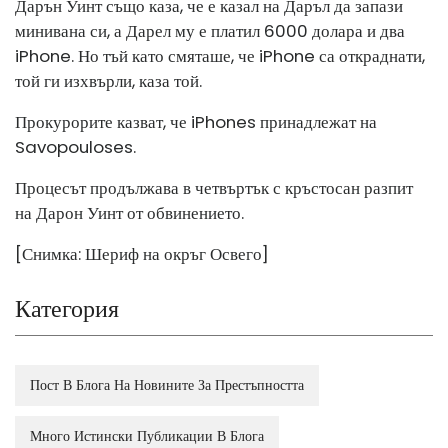
Дарън Уинт също каза, че е казал на Даръл да запази
минивана си, а Дарел му е платил 6000 долара и два
iPhone. Но тъй като смяташе, че iPhone са откраднати,
той ги изхвърли, каза той.
Прокурорите казват, че iPhones принадлежат на
Savopouloses.
Процесът продължава в четвъртък с кръстосан разпит
на Дарон Уинт от обвинението.
[Снимка: Шериф на окръг Освего]
Категория
Пост В Блога На Новините За Престъпността
Много Истински Публикации В Блога