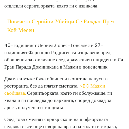
отвлекли сервитьорката, която ги е извикала.
Повечето Серийни Убийци Се Раждат През
Кой Месец
46-годишният Леонел Лопес-Гонсалес и 27-
годишният Фернандо Родригес са изправени пред
обвинения за отвличане след драматичен инцидент в Ла
Гран Парада Доминикана в Маями в понеделник.
Двамата мъже бяха обвинени в опит да напуснат
ресторанта, без да платят сметката,
NBC Маями
съобщава.
Сервитьорката, която ги обслужваше, ги
хвана и ги последва до паркинга, според доклад за
арест, получен от станцията.
След това смелият сървър скочи на шофьорската
седалка с все още отворена врата на колата и с крака,