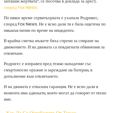
заплаши жертвата“, се посочва в доклада за арест,
според Fox News.
По някое време сервитьорката е ухапала Родрикес,
според Fox News. Не е ясно дали тя е била ощетена по
някакъв начин по време на инцидента.
В крайна сметка мъжете бяха спрени за спиране на
движението. И на двамата са повдигнати обвинения за
отвличане.
Родригес е изправен пред тежко нападение със
смъртоносно оръжие и зареждане на батерии, в
допълнение към отвличането.
И на двамата е отказана гаранция. Не е ясно дали в
момента има адвокати, които могат да говорят от тяхно
име.
Как Да Се Освободите От Тиксо