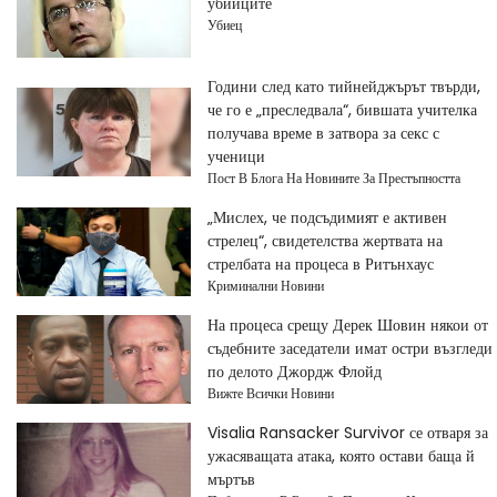
убийците
Убиец
Години след като тийнейджърът твърди,
че го е „преследвала“, бившата учителка
получава време в затвора за секс с
ученици
Пост В Блога На Новините За Престъпността
„Мислех, че подсъдимият е активен
стрелец“, свидетелства жертвата на
стрелбата на процеса в Ритънхаус
Криминални Новини
На процеса срещу Дерек Шовин някои от
съдебните заседатели имат остри възгледи
по делото Джордж Флойд
Вижте Всички Новини
Visalia Ransacker Survivor се отваря за
ужасяващата атака, която остави баща й
мъртъв