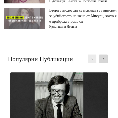
Публикация В Блога За Престъпни Новини
Втори заподозрян се признава за виновен
за убийството на жена от Мисури, която я
е прибрала в дома си
Криминални Новини
Популярни Публикации