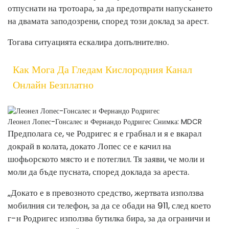
отпуснати на тротоара, за да предотврати напускането
на двамата заподозрени, според този доклад за арест.
Тогава ситуацията ескалира допълнително.
Как Мога Да Гледам Кислородния Канал
Онлайн Безплатно
Леонел Лопес-Гонсалес и Фернандо Родригес
Снимка: MDCR
Предполага се, че Родригес я е грабнал и я е вкарал
докрай в колата, докато Лопес се е качил на
шофьорското място и е потеглил. Тя заяви, че моли и
моли да бъде пусната, според доклада за ареста.
„Докато е в превозното средство, жертвата използва
мобилния си телефон, за да се обади на 911, след което
г-н Родригес използва бутилка бира, за да ограничи и