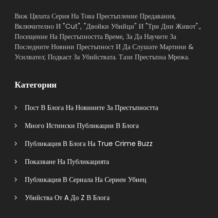
Виж Цялата Серия На Това Престъпление Предавания,
Включително И "Cut", "Двойки Убийци" И "Три Дни Живот".,
Посещение На Престъпността Време, За Да Научите За
Последните Новини Престъпност И Да Слушате Мартини &
Усилвател; Подкаст За Убийствата. Тази Престъпна Мрежа.
Категории
Пост В Блога На Новините За Престъпността
Много Истински Публикации В Блога
Публикация В Блога На True Crime Buzz
Показване На Публикацията
Публикация В Сериала На Сериен Убиец
Убийства От A До Z В Блога