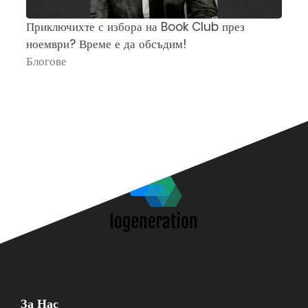
Приключихте с избора на Book Club през
Ч
ноември? Време е да обсъдим!
„
Блогове
П
За Нас