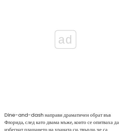
ad
Dine-and-dash направи драматичен обрат във
Флорида, след като двама мъже, които се опитваха да
избегнат плащането на храната си, твърди, че са