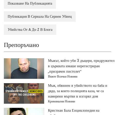
Показване На Публикацията
Публикация В Сериала На Сериен Убиец
Убийства От A До Z В Блога
Препоръчано
Мъжът, който уби 3 дъщери, придружител
в църквата имаше нерегистриран
„призрачен пистолет“
Вижте Всички Новини
Мъж, обвинен в убийството на баба и
дядо, за които полицията каза, че са
намерени мъртви в изгорял дом
Криминални Новини
Кристиан Бала Енциклопедия на