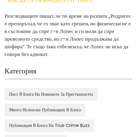
Разследващите пишат, че по време на разпита „Родригес
е препоръчал, че го знае като грешен, но физически не е
в състояние да спре г-н Лопес и го моли да спре
превозното средство, но г-н Лопес продължава да
шофира“. Те също така отбелязаха, че Лопес не иска да
говори без адвокат.
Категория
Пост В Блога На Новините За Престъпността
Много Истински Публикации В Блога
Публикация В Блога На True Crime Buzz