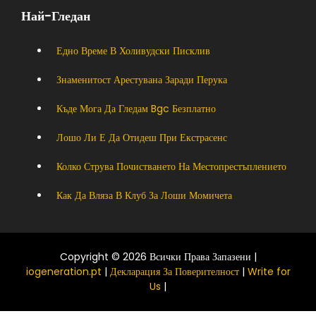
Най-Гледан
Едно Време В Холивудски Писклив
Знаменитост Арестувана Заради Перука
Къде Мога Да Гледам Bgc Безплатно
Лошо Ли Е Да Отидеш При Екстрасенс
Колко Струва Почистването На Местопрестъплението
Как Да Вляза В Клуб За Лоши Момичета
Copyright © 2026 Всички Права Запазени |
iogeneration.pt
|
Декларация За Поверителност
|
Write for
Us
|