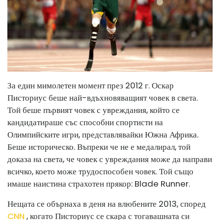
За един мимолетен момент през 2012 г. Оскар
Писториус беше най-вдъхновяващият човек в света.
Той беше първият човек с увреждания, който се
кандидатираше със способни спортисти на
Олимпийските игри, представлявайки Южна Африка.
Беше историческо. Въпреки че не е медалирал, той
доказа на света, че човек с увреждания може да направи
всичко, което може трудоспособен човек. Той също
имаше наистина страхотен прякор: Blade Runner.
Нещата се обърнаха в деня на влюбените 2013, според
CNN
, когато Писториус се скара с тогавашната си