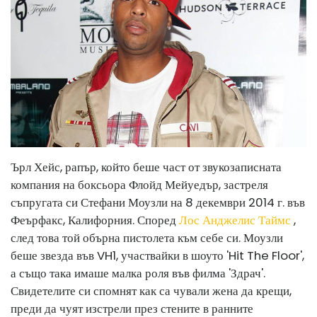
Ърл Хейс, рапър, който беше част от звукозаписната
компания на боксьора Флойд Мейуедър, застреля
съпругата си Стефани Моузли на 8 декември 2014 г. във
Феърфакс, Калифорния. Според
Лос Анджелис Таймс
,
след това той обърна пистолета към себе си. Моузли
беше звезда във VH1, участвайки в шоуто 'Hit The Floor',
а също така имаше малка роля във филма 'Здрач'.
Свидетелите си спомнят как са чували жена да крещи,
преди да чуят изстрели през стените в ранните