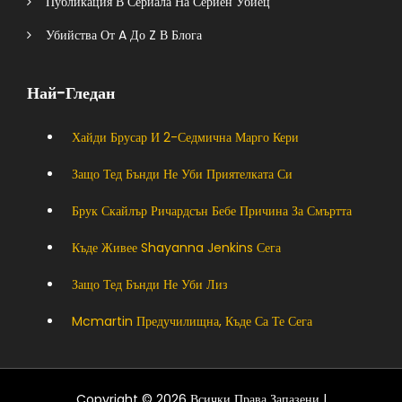
Публикация В Сериала На Сериен Убиец
Убийства От A До Z В Блога
Най-Гледан
Хайди Брусар И 2-Седмична Марго Кери
Защо Тед Бънди Не Уби Приятелката Си
Брук Скайлър Ричардсън Бебе Причина За Смъртта
Къде Живее Shayanna Jenkins Сега
Защо Тед Бънди Не Уби Лиз
Mcmartin Предучилищна, Къде Са Те Сега
Copyright © 2026 Всички Права Запазени |