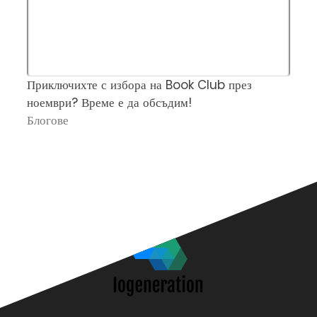
Приключихте с избора на Book Club през
Ч
ноември? Време е да обсъдим!
„
Блогове
П