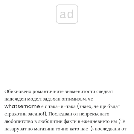
ad
Обикновено романтичните знаменитости следват
надежден модел: задъхан оптимизъм, че
whatsername е с така-и-така (знаех, че ще бъдат
страхотни заедно!), Последван от непрекъснато
любопитство в любопитни факти в ежедневието им (Те
пазаруват по магазини точно като нас !), последвани от