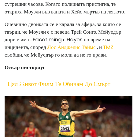
сутрешни часове. Когато полицията пристигна, те
откриха Моузли във ваната и Хейс мъртъв на леглото.
Очевидно двойката се е карала за афера, за която се
твърди, че Моузли е с певеца Трей Сонгз. Мейуедър
дори е имал Facetiming с Hayes по време на
инцидента, според
Лос Анджелис Таймс
, и
TMZ
съобщи, че Мейуедър го моли да не го прави.
Оскар писториус
Цял Живот Филм Те Обичам До Смърт