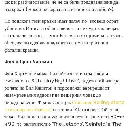
шок и разочарование, че не са били предназначени да
издържат (Никой не вярва ли в истинската любов?).
Но понякога тези връзки имат далеч по-зловещ обрат:
убийство. И тогава обществеността се чуди как нещата
са станали толкова тъмни. Ето няколко примера за някога
обещаващи сдвоявания, които са имали трагично
фатални краища.
Фил и Брин Хартман
Фил Хартман е може би най-известен със своята
гъвкавост в „Saturday Night Live“, където той изигра
ролята на Бил Клинтън и персонажи, вариращи от
незамръзналия адвокат на пещерния човек до
неподправения Франк Синатра.
Списание Rolling Stone
го класира на 7 място
от всички 145 гласове. Той също
така е бил пипер в популярните шоута и филми от 80-те
и 90-те, включително 'The Jetsons', 'Seinfeld' и 'The