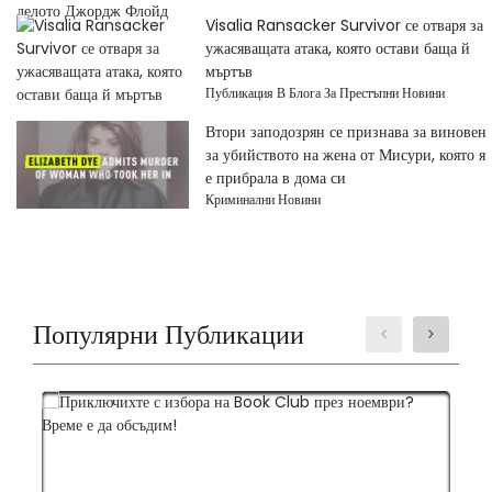
Visalia Ransacker Survivor се отваря за
ужасяващата атака, която остави баща й
мъртъв
Публикация В Блога За Престъпни Новини
Втори заподозрян се признава за виновен
за убийството на жена от Мисури, която я
е прибрала в дома си
Криминални Новини
Популярни Публикации