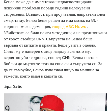
Беноа може да е имал тежки недиагностицирани
психични проблеми поради години нелекувани
сътресения. Всъщност, при проучвания, направени след
смъртта му, Беноа беше решен да има мозък на 85-
годишен мъж с деменция,
според ABC News
.
Убийствата са били почти методични, а не предизвикани
от ярост, съобщи CNN. Съпругата на Беноа беше
вързана от китките и краката. Беше увита в одеяло.
Синът му е намерен с лице надолу в леглото му,
вероятно убит с дросел, според CNN. Беноа поставя
библии до мъртвите тела на сина си и съпругата си. За
да се самоубие, Беноа използвал шнур на машина за
тежести, която имал в къщата си.
Ърл Хейс