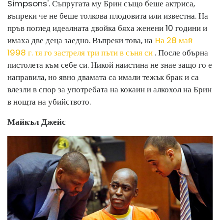
Simpsons'. Съпругата му Брин също беше актриса,
въпреки че не беше толкова плодовита или известна. На
пръв поглед идеалната двойка бяха женени 10 години и
имаха две деца заедно. Въпреки това, на
На 28 май
1998 г. тя го застреля три пъти в съня си
. После обърна
пистолета към себе си. Никой наистина не знае защо го е
направила, но явно двамата са имали тежък брак и са
влезли в спор за употребата на кокаин и алкохол на Брин
в нощта на убийството.
Майкъл Джейс