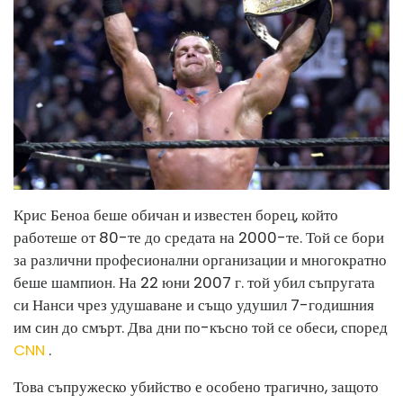
Крис Беноа беше обичан и известен борец, който
работеше от 80-те до средата на 2000-те. Той се бори
за различни професионални организации и многократно
беше шампион. На 22 юни 2007 г. той убил съпругата
си Нанси чрез удушаване и също удушил 7-годишния
им син до смърт. Два дни по-късно той се обеси, според
CNN
.
Това съпружеско убийство е особено трагично, защото