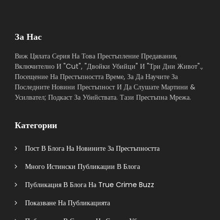
За Нас
Виж Цялата Серия На Това Престъпление Предавания,
Включително И "Cut", "Двойки Убийци" И "Три Дни Живот".,
Посещение На Престъпността Време, За Да Научите За
Последните Новини Престъпност И Да Слушате Мартини &
Усилвател; Подкаст За Убийствата. Тази Престъпна Мрежа.
Категории
Пост В Блога На Новините За Престъпността
Много Истински Публикации В Блога
Публикация В Блога На True Crime Buzz
Показване На Публикацията