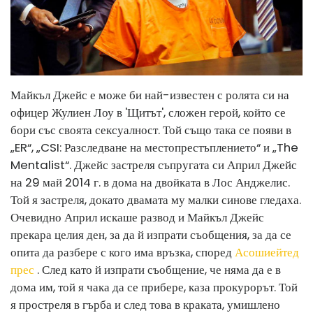
Майкъл Джейс е може би най-известен с ролята си на
офицер Жулиен Лоу в 'Щитът', сложен герой, който се
бори със своята сексуалност. Той също така се появи в
„ER“, „CSI: Разследване на местопрестъплението“ и „The
Mentalist“. Джейс застреля съпругата си Април Джейс
на 29 май 2014 г. в дома на двойката в Лос Анджелис.
Той я застреля, докато двамата му малки синове гледаха.
Очевидно Април искаше развод и Майкъл Джейс
прекара целия ден, за да й изпрати съобщения, за да се
опита да разбере с кого има връзка, според
Асошиейтед
прес
. След като й изпрати съобщение, че няма да е в
дома им, той я чака да се прибере, каза прокурорът. Той
я простреля в гърба и след това в краката, умишлено