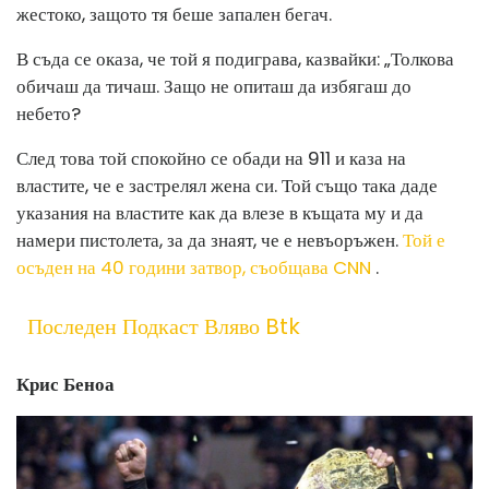
жестоко, защото тя беше запален бегач.
В съда се оказа, че той я подиграва, казвайки: „Толкова
обичаш да тичаш. Защо не опиташ да избягаш до
небето?
След това той спокойно се обади на 911 и каза на
властите, че е застрелял жена си. Той също така даде
указания на властите как да влезе в къщата му и да
намери пистолета, за да знаят, че е невъоръжен.
Той е
осъден на 40 години затвор, съобщава CNN
.
Последен Подкаст Вляво Btk
Крис Беноа