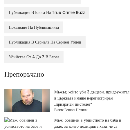
Публикация В Блога На True Crime Buzz
Показване На Публикацията
Публикация В Сериала На Сериен Убиец
Убийства От A До Z В Блога
Препоръчано
Мъжът, който уби 3 дъщери, придружител
в църквата имаше нерегистриран
„призрачен пистолет“
Вижте Всички Новини
Мъж, обвинен в убийството на баба и
дядо, за които полицията каза, че са