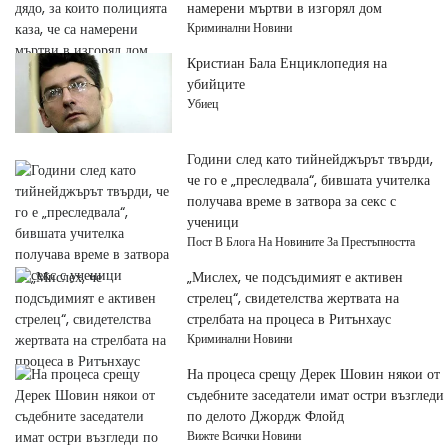
намерени мъртви в изгорял дом
Криминални Новини
Кристиан Бала Енциклопедия на
убийците
Убиец
Години след като тийнейджърът твърди,
че го е „преследвала“, бившата учителка
получава време в затвора за секс с
ученици
Пост В Блога На Новините За Престъпността
„Мислех, че подсъдимият е активен
стрелец“, свидетелства жертвата на
стрелбата на процеса в Ритънхаус
Криминални Новини
На процеса срещу Дерек Шовин някои от
съдебните заседатели имат остри възгледи
по делото Джордж Флойд
Вижте Всички Новини