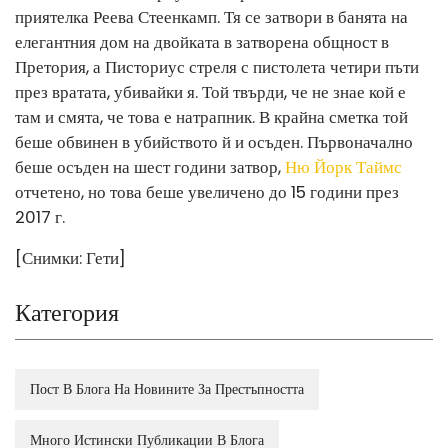
приятелка Реева Стеенкамп. Тя се затвори в банята на
елегантния дом на двойката в затворена общност в
Претория, а Писториус стреля с пистолета четири пъти
през вратата, убивайки я. Той твърди, че не знае кой е
там и смята, че това е натрапник. В крайна сметка той
беше обвинен в убийството й и осъден. Първоначално
беше осъден на шест години затвор,
Ню Йорк Таймс
отчетено, но това беше увеличено до 15 години през
2017 г.
[Снимки: Гети]
Категория
Пост В Блога На Новините За Престъпността
Много Истински Публикации В Блога