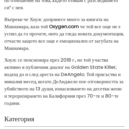
по отношение на това, където отивам с разследването
си“ с нея.
Въпреки че Хоулс допринесе много за книгата на
Макнамара, каза той
Oxygen.com
че той все още не е
успял да го прочете, нито да гледа новата документация,
отчасти защото все още е емоционален от загубата на
Макнамара.
Хоулс се пенсионира през 2018 г., но той участва
активно в публичния диалог на Golden State Killer,
водещ до и след ареста на DeAngelo. Той присъства и
миналия месец, когато ДеАнджело пое отговорността за
убийството на 13 души, изнасилването на десетки жени
и тероризирането на Калифорния през 70-те и 80-те
години.
Категория