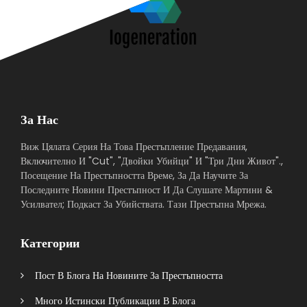
За Нас
Виж Цялата Серия На Това Престъпление Предавания,
Включително И "Cut", "Двойки Убийци" И "Три Дни Живот".,
Посещение На Престъпността Време, За Да Научите За
Последните Новини Престъпност И Да Слушате Мартини &
Усилвател; Подкаст За Убийствата. Тази Престъпна Мрежа.
Категории
Пост В Блога На Новините За Престъпността
Много Истински Публикации В Блога