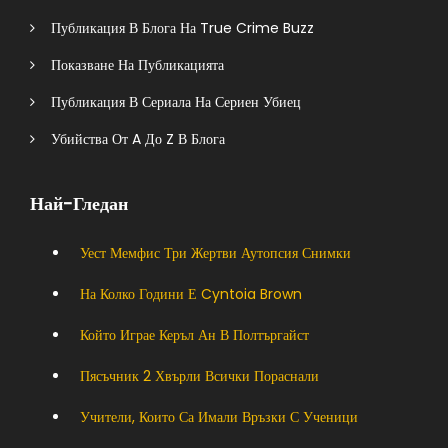
Публикация В Блога На True Crime Buzz
Показване На Публикацията
Публикация В Сериала На Сериен Убиец
Убийства От A До Z В Блога
Най-Гледан
Уест Мемфис Три Жертви Аутопсия Снимки
На Колко Години Е Cyntoia Brown
Който Играе Керъл Ан В Полтъргайст
Пясъчник 2 Хвърли Всички Пораснали
Учители, Които Са Имали Връзки С Ученици