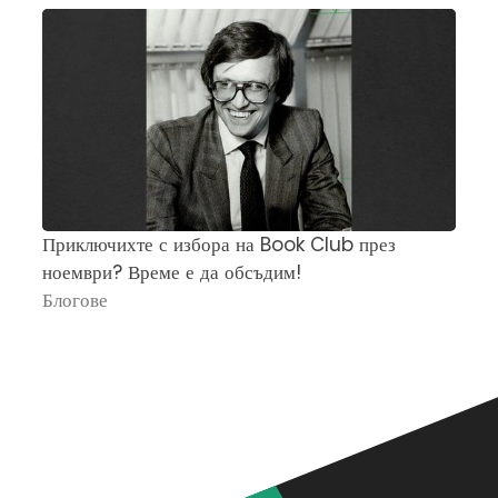
Приключихте с избора на Book Club през
Ч
ноември? Време е да обсъдим!
„
Блогове
П