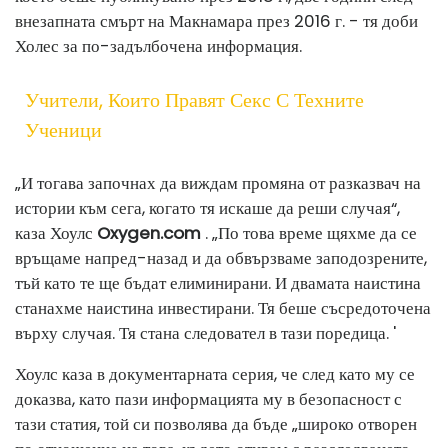
внезапната смърт на Макнамара през 2016 г. - тя доби
Холес за по-задълбочена информация.
Учители, Които Правят Секс С Техните
Ученици
„И тогава започнах да виждам промяна от разказвач на
истории към сега, когато тя искаше да реши случая“,
каза Хоулс
Oxygen.com
. „По това време щяхме да се
връщаме напред-назад и да обвързваме заподозрените,
тъй като те ще бъдат елиминирани. И двамата наистина
станахме наистина инвестирани. Тя беше съсредоточена
върху случая. Тя стана следовател в тази поредица. '
Хоулс каза в документарната серия, че след като му се
доказва, като пази информацията му в безопасност с
тази статия, той си позволява да бъде „широко отворен