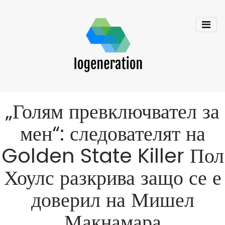
„Голям превключвател за
мен“: следователят на
Golden State Killer Пол
Хоулс разкрива защо се е
доверил на Мишел
Макнамара