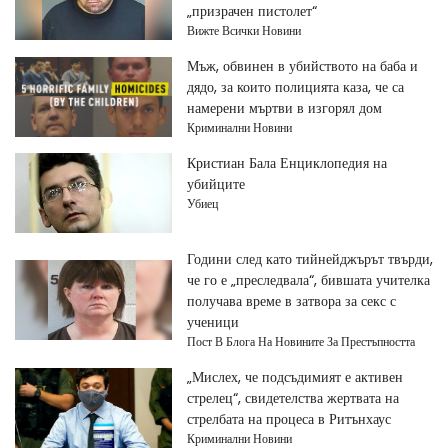
„призрачен пистолет“
Вижте Всички Новини
Мъж, обвинен в убийството на баба и
дядо, за които полицията каза, че са
намерени мъртви в изгорял дом
Криминални Новини
Кристиан Бала Енциклопедия на
убийците
Убиец
Години след като тийнейджърът твърди,
че го е „преследвала“, бившата учителка
получава време в затвора за секс с
ученици
Пост В Блога На Новините За Престъпността
„Мислех, че подсъдимият е активен
стрелец“, свидетелства жертвата на
стрелбата на процеса в Ритънхаус
Криминални Новини