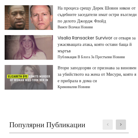
На процеса срещу Дерек Шовин някои от
съдебните заседатели имат остри възгледи
по делото Джордж Флойд
Вижте Всички Новини
Visalia Ransacker Survivor се отваря за
ужасяващата атака, която остави баща й
мъртъв
Публикация В Блога За Престъпни Новини
Втори заподозрян се признава за виновен
за убийството на жена от Мисури, която я
е прибрала в дома си
Криминални Новини
Популярни Публикации