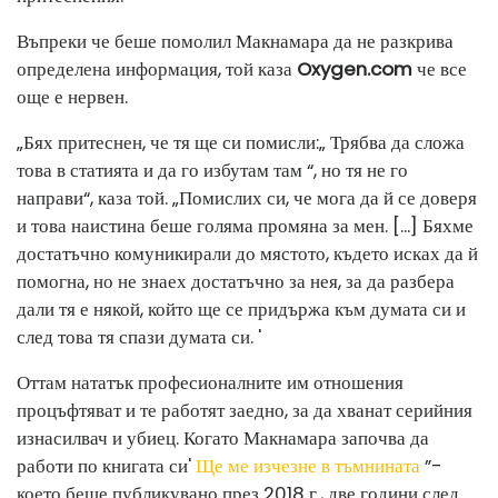
Въпреки че беше помолил Макнамара да не разкрива
определена информация, той каза
Oxygen.com
че все
още е нервен.
„Бях притеснен, че тя ще си помисли:„ Трябва да сложа
това в статията и да го избутам там “, но тя не го
направи“, каза той. „Помислих си, че мога да й се доверя
и това наистина беше голяма промяна за мен. [...] Бяхме
достатъчно комуникирали до мястото, където исках да й
помогна, но не знаех достатъчно за нея, за да разбера
дали тя е някой, който ще се придържа към думата си и
след това тя спази думата си. '
Оттам нататък професионалните им отношения
процъфтяват и те работят заедно, за да хванат серийния
изнасилвач и убиец. Когато Макнамара започва да
работи по книгата си
'
Ще ме изчезне в тъмнината
”-
което беше публикувано през 2018 г., две години след