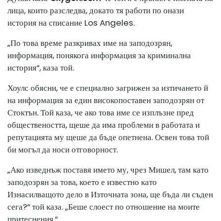
лица, които разследва, докато тя работи по онази
история на списание Los Angeles.
„По това време разкривах име на заподозрян,
информация, понякога информация за криминална
история“, каза той.
Хоулс обясни, че е специално загрижен за изтичането й
на информация за един високопоставен заподозрян от
Стоктън. Той каза, че ако това име се изплъзне пред
обществеността, щеше да има проблеми в работата и
репутацията му щеше да бъде опетнена. Освен това той
би могъл да носи отговорност.
„Ако изведнъж поставя името му, чрез Мишел, там като
заподозрян за това, което е известно като
Изнасилващото дело в Източната зона, ще бъда ли съден
сега?“ той каза. „Беше слоест по отношение на моите
притеснения.“