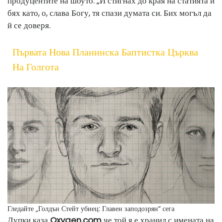
продуцентите на шоуто. „И стигнах до края на статията и
бях като, о, слава Богу, тя спази думата си. Бих могъл да
й се доверя.
Първата Нова Планинска Баптистка Църква
На Голгота
Гледайте „Голдън Стейт убиец: Главен заподозрян“ сега
Дупки каза
Oxygen.com
че той я е хранил с имената на