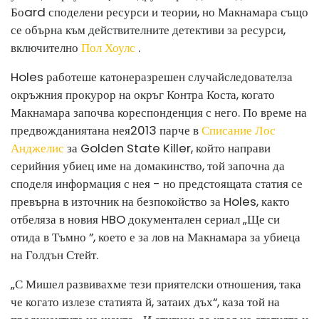
Бо
ard споделени ресурси и теории, но Макнамара също
се обърна към действителните детективи за ресурси,
включително
Пол Хоулс
.
Holes работеше като
неразрешен случай
следовател
за
окръжния прокурор на окръг Контра Коста, когато
Макнамара започва кореспонденция с него. По време на
предвожданията
на нея
2013 парче в
Списание Лос
Анджелис
за Golden State Killer, който направи
серийния убиец име на домакинство, той започна да
споделя информация с нея - но предстоящата статия се
превърна в източник на безпокойство за Holes, както
отбеляза в новия HBO документален сериал „Ще си
отида в Тъмно ”, което е за лов на Макнамара за убиеца
на Голдън Стейт.
„С Мишел развивахме тези приятелски отношения, така
че когато излезе статията й, затаих дъх“, каза той на