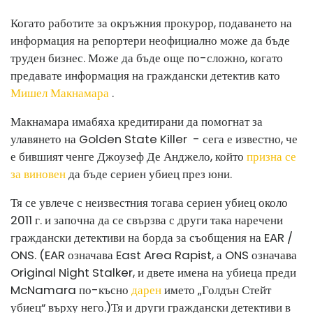
Когато работите за окръжния прокурор, подаването на
информация на репортери неофициално може да бъде
труден бизнес. Може да бъде още по-сложно, когато
предавате информация на граждански детектив като
Мишел Макнамара
.
Макнамара има
бяха кредитирани да помогнат за
улавянето на
Golden State Killer
⁠ - сега е известно, че
е бившият ченге Джоузеф Де Анджело, който
призна се
за виновен
да бъде сериен убиец през юни.
Тя се увлече с неизвестния тогава сериен убиец около
2011 г. и започна да се свързва с други така наречени
граждански детективи на борда за съобщения на EAR /
ONS. (EAR означава East Area Rapist, а ONS означава
Original Night Stalker, и двете имена на убиеца преди
McNamara по-късно
дарен
името „Голдън Стейт
убиец“ върху него.)
Тя и други граждански детективи в