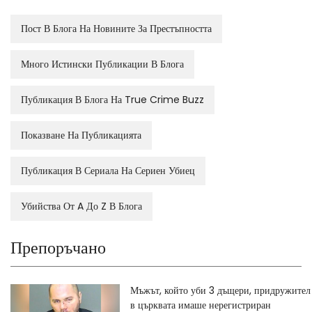
Пост В Блога На Новините За Престъпността
Много Истински Публикации В Блога
Публикация В Блога На True Crime Buzz
Показване На Публикацията
Публикация В Сериала На Сериен Убиец
Убийства От A До Z В Блога
Препоръчано
Мъжът, който уби 3 дъщери, придружител
в църквата имаше нерегистриран