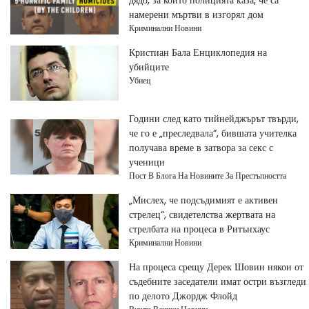
дядо, за които полицията каза, че са
намерени мъртви в изгорял дом
Криминални Новини
Кристиан Бала Енциклопедия на
убийците
Убиец
Години след като тийнейджърът твърди,
че го е „преследвала“, бившата учителка
получава време в затвора за секс с
ученици
Пост В Блога На Новините За Престъпността
„Мислех, че подсъдимият е активен
стрелец“, свидетелства жертвата на
стрелбата на процеса в Ритънхаус
Криминални Новини
На процеса срещу Дерек Шовин някои от
съдебните заседатели имат остри възгледи
по делото Джордж Флойд