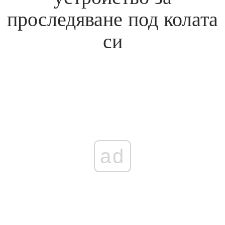
проследяване под колата
си
ad