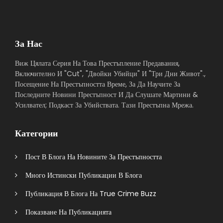
За Нас
Виж Цялата Серия На Това Престъпление Предавания,
Включително И "Cut", "Двойки Убийци" И "Три Дни Живот".,
Посещение На Престъпността Време, За Да Научите За
Последните Новини Престъпност И Да Слушате Мартини &
Усилвател; Подкаст За Убийствата. Тази Престъпна Мрежа.
Категории
Пост В Блога На Новините За Престъпността
Много Истински Публикации В Блога
Публикация В Блога На True Crime Buzz
Показване На Публикацията