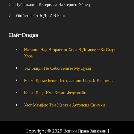
Публикация В Сериала На Сериен Убиец
Убийства От A До Z В Блога
Най-Гледан
Насилие Над Възрастни Хора В Домовете За Стари
Хора
Тед Бънди По Собствените Му Думи
Колко Време Беше Централният Парк 5 В Затвора
Колко Деца Има Кевин Федерлайн
Уест Мемфис Три Жертви Аутопсия Снимки
Copyright © 2026 Всички Права Запазени |