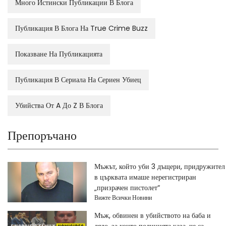
Много Истински Публикации В Блога
Публикация В Блога На True Crime Buzz
Показване На Публикацията
Публикация В Сериала На Сериен Убиец
Убийства От A До Z В Блога
Препоръчано
Мъжът, който уби 3 дъщери, придружител
в църквата имаше нерегистриран
„призрачен пистолет“
Вижте Всички Новини
Мъж, обвинен в убийството на баба и