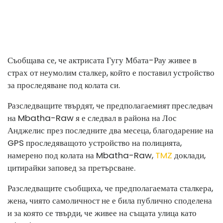
Съобщава се, че актрисата Гугу Мбата-Рау живее в
страх от неумолим сталкер, който е поставил устройство
за проследяване под колата си.
Разследващите твърдят, че предполагаемият преследвач
на Mbatha-Raw я е следвал в района на Лос
Анджелис през последните два месеца, благодарение на
GPS проследяващото устройство на полицията,
намерено под колата на Mbatha-Raw,
TMZ
доклади,
цитирайки заповед за претърсване.
Разследващите съобщиха, че предполагаемата сталкера,
жена, чиято самоличност не е била публично споделена
и за която се твърди, че живее на същата улица като