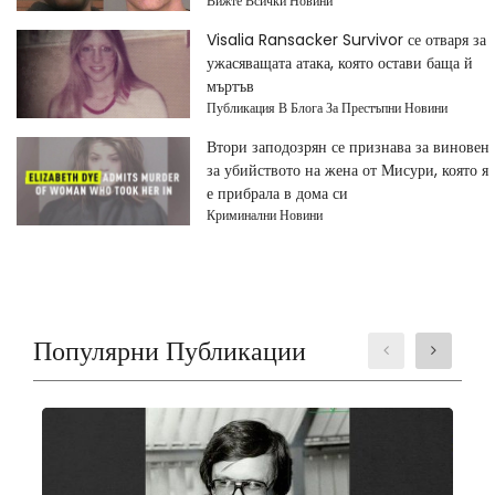
Вижте Всички Новини
Visalia Ransacker Survivor се отваря за
ужасяващата атака, която остави баща й
мъртъв
Публикация В Блога За Престъпни Новини
Втори заподозрян се признава за виновен
за убийството на жена от Мисури, която я
е прибрала в дома си
Криминални Новини
Популярни Публикации