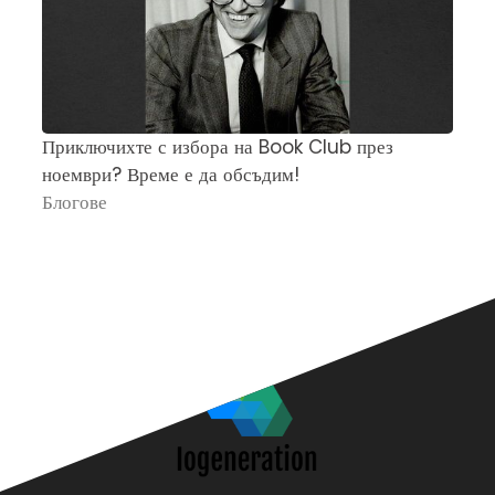
Приключихте с избора на Book Club през
Ч
ноември? Време е да обсъдим!
„
Блогове
П