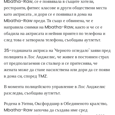
Mbatha-Raw, се е появявала в същите хотели,
ресторанти, фитнес класове и други обществени места
като актрисата , и дори се е появявал в дома на
Mbatha-Raw преди. Тя също е обвинена, че е
направила снимки на Mbatha-Raw, както и че се е
обадила на актрисата и нейния приятел по телефона и
след това е затворила телефона, съобщава аутлетът.
35-годишната актриса на 'Черното огледало' заяви пред
полицията в Лос Анджелис, че живее в постоянен страх
от предполагаемия си сталкер и се притеснява, че
жената може да стане насилствена или дори да се появи
в дома си, според TMZ.
В момента полицейското управление в Лос Анджелис
разследва, съобщава аутлетът.
Родена в Уитни, Оксфордшир в Обединеното кралство,
Mbatha-Raw започва да създава име сред