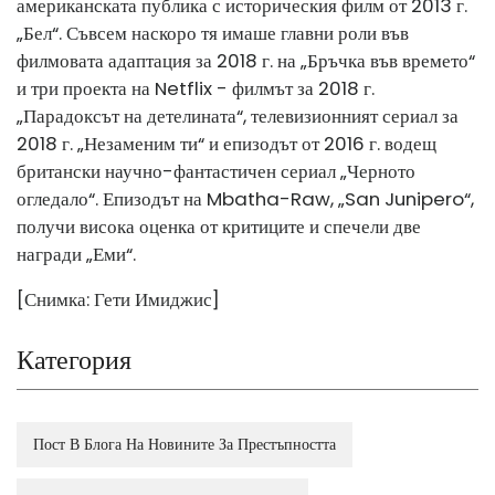
американската публика с историческия филм от 2013 г.
„Бел“. Съвсем наскоро тя имаше главни роли във
филмовата адаптация за 2018 г. на „Бръчка във времето“
и три проекта на Netflix - филмът за 2018 г.
„Парадоксът на детелината“, телевизионният сериал за
2018 г. „Незаменим ти“ и епизодът от 2016 г. водещ
британски научно-фантастичен сериал „Черното
огледало“. Епизодът на Mbatha-Raw, „San Junipero“,
получи висока оценка от критиците и спечели две
награди „Еми“.
[Снимка: Гети Имиджис]
Категория
Пост В Блога На Новините За Престъпността