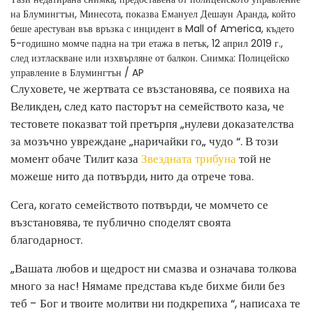
на Блумингтън, Минесота, показва Емануел Дешаун Аранда, който
беше арестуван във връзка с инцидент в Mall of America, където
5-годишно момче падна на три етажа в петък, 12 април 2019 г.,
след изтласкване или изхвърляне от балкон.
Снимка: Полицейско
управление в Блумингтън / AP
Слуховете, че жертвата се възстановява, се появиха на
Великден, след като пасторът на семейството каза, че
тестовете показват той претърпя „нулеви доказателства
за мозъчно увреждане „наричайки го„ чудо “. В този
момент обаче Тилит каза
Звездната трибуна
той не
можеше нито да потвърди, нито да отрече това.
Сега, когато семейството потвърди, че момчето се
възстановява, те публично споделят своята
благодарност.
„Вашата любов и щедрост ни смазва и означава толкова
много за нас! Нямаме представа къде бихме били без
теб - Бог и твоите молитви ни подкрепиха “, написаха те