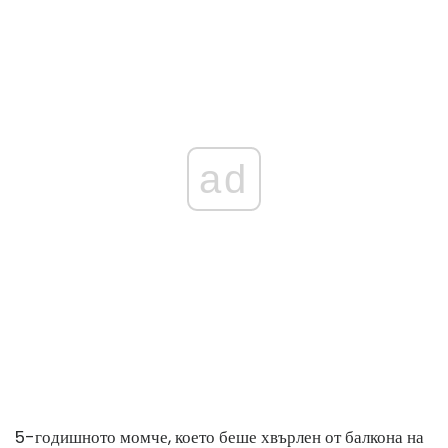
ad
5-годишното момче, което беше хвърлен от балкона на