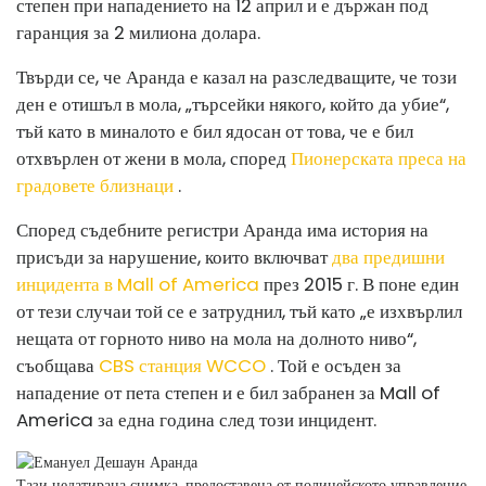
степен при нападението на 12 април и е държан под
гаранция за 2 милиона долара.
Твърди се, че Аранда е казал на разследващите, че този
ден е отишъл в мола, „търсейки някого, който да убие“,
тъй като в миналото е бил ядосан от това, че е бил
отхвърлен от жени в мола, според
Пионерската преса на
градовете близнаци
.
Според съдебните регистри Аранда има история на
присъди за нарушение, които включват
два предишни
инцидента в Mall of America
през 2015 г. В поне един
от тези случаи той се е затруднил, тъй като „е изхвърлил
нещата от горното ниво на мола на долното ниво“,
съобщава
CBS станция WCCO
. Той е осъден за
нападение от пета степен и е бил забранен за Mall of
America за една година след този инцидент.
Тази недатирана снимка, предоставена от полицейското управление