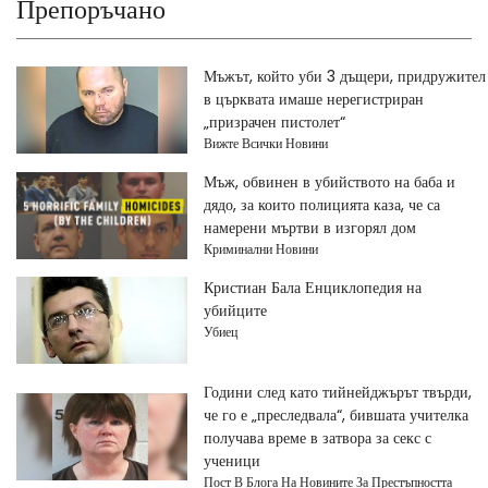
Препоръчано
Мъжът, който уби 3 дъщери, придружител
в църквата имаше нерегистриран
„призрачен пистолет“
Вижте Всички Новини
Мъж, обвинен в убийството на баба и
дядо, за които полицията каза, че са
намерени мъртви в изгорял дом
Криминални Новини
Кристиан Бала Енциклопедия на
убийците
Убиец
Години след като тийнейджърът твърди,
че го е „преследвала“, бившата учителка
получава време в затвора за секс с
ученици
Пост В Блога На Новините За Престъпността