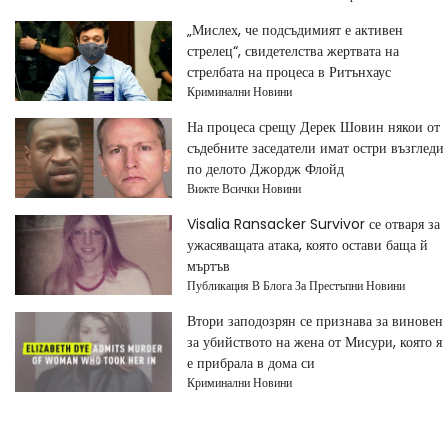
„Мислех, че подсъдимият е активен
стрелец“, свидетелства жертвата на
стрелбата на процеса в Ритънхаус
Криминални Новини
На процеса срещу Дерек Шовин някои от
съдебните заседатели имат остри възгледи
по делото Джордж Флойд
Вижте Всички Новини
Visalia Ransacker Survivor се отваря за
ужасяващата атака, която остави баща й
мъртъв
Публикация В Блога За Престъпни Новини
Втори заподозрян се признава за виновен
за убийството на жена от Мисури, която я
е прибрала в дома си
Криминални Новини