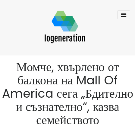
Момче, хвърлено от
балкона на Mall Of
America сега „Бдително
и съзнателно“, казва
семейството