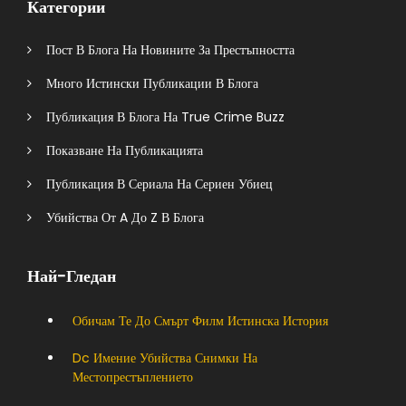
Категории
Пост В Блога На Новините За Престъпността
Много Истински Публикации В Блога
Публикация В Блога На True Crime Buzz
Показване На Публикацията
Публикация В Сериала На Сериен Убиец
Убийства От A До Z В Блога
Най-Гледан
Обичам Те До Смърт Филм Истинска История
Dc Имение Убийства Снимки На
Местопрестъплението