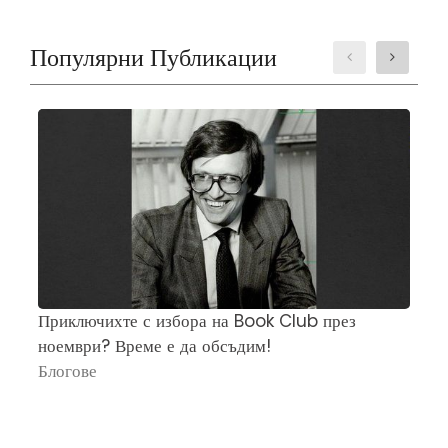
Популярни Публикации
Приключихте с избора на Book Club през
Ч
ноември? Време е да обсъдим!
„
Блогове
П