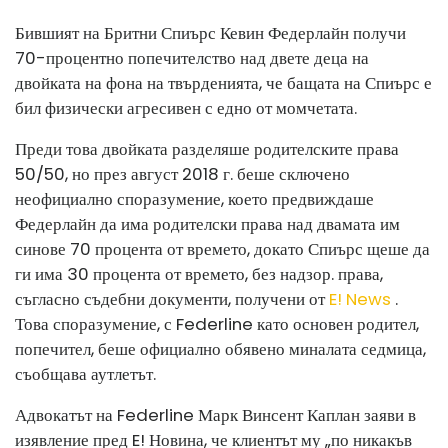
Бившият на Бритни Спиърс Кевин Федерлайн получи
70-процентно попечителство над двете деца на
двойката на фона на твърденията, че бащата на Спиърс е
бил физически агресивен с едно от момчетата.
Преди това двойката разделяше родителските права
50/50, но през август 2018 г. беше сключено
неофициално споразумение, което предвиждаше
Федерлайн да има родителски права над двамата им
синове 70 процента от времето, докато Спиърс щеше да
ги има 30 процента от времето, без надзор. права,
съгласно съдебни документи, получени от
E! News
.
Това споразумение, с Federline като основен родител,
попечител, беше официално обявено миналата седмица,
съобщава аутлетът.
Адвокатът на Federline Марк Винсент Каплан заяви в
изявление пред E! Новина, че клиентът му „по никакъв