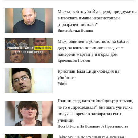
Мъжът, който уби 3 дъщери, придружител
в църквата имаше нерегистриран
„призрачен пистолет“
Вижте Всички Новини
Мъж, обвинен в убийството на баба и
дядо, за които полицията каза, че са
намерени мъртви в изгорял дом
Криминални Новини
Кристиан Бала Енциклопедия на
убийците
Убиец
Години след като тийнейджърът твърди,
че го е „преследвала“, бившата учителка
получава време в затвора за секс с
ученици
Пост В Блога На Новините За Престъпността
„Мислех, че подсъдимият е активен