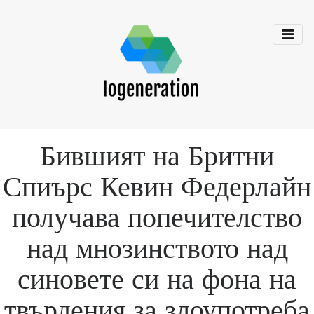
Бившият на Бритни
Спиърс Кевин Федерлайн
получава попечителство
над мнозинството над
синовете си на фона на
твърдения за злоупотреба