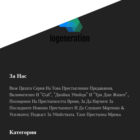
За Нас
Виж Цялата Серия На Това Престъпление Предавания,
Включително И "Cut", "Двойки Убийци" И "Три Дни Живот".,
Посещение На Престъпността Време, За Да Научите За
Последните Новини Престъпност И Да Слушате Мартини &
Усилвател; Подкаст За Убийствата. Тази Престъпна Мрежа.
Категории