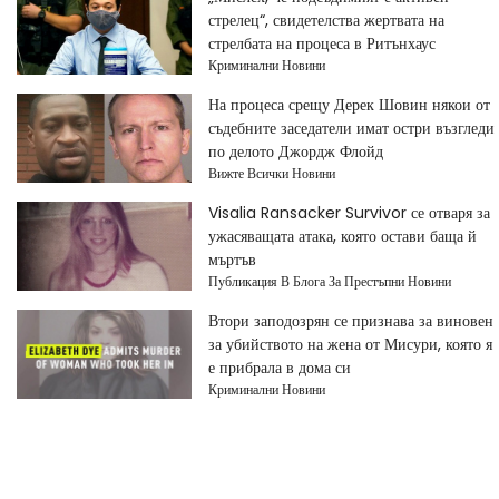
стрелец“, свидетелства жертвата на
стрелбата на процеса в Ритънхаус
Криминални Новини
На процеса срещу Дерек Шовин някои от
съдебните заседатели имат остри възгледи
по делото Джордж Флойд
Вижте Всички Новини
Visalia Ransacker Survivor се отваря за
ужасяващата атака, която остави баща й
мъртъв
Публикация В Блога За Престъпни Новини
Втори заподозрян се признава за виновен
за убийството на жена от Мисури, която я
е прибрала в дома си
Криминални Новини