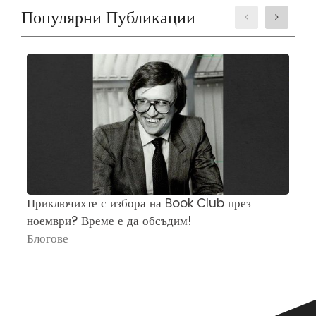
Популярни Публикации
Приключихте с избора на Book Club през
Ч
ноември? Време е да обсъдим!
„
Блогове
П