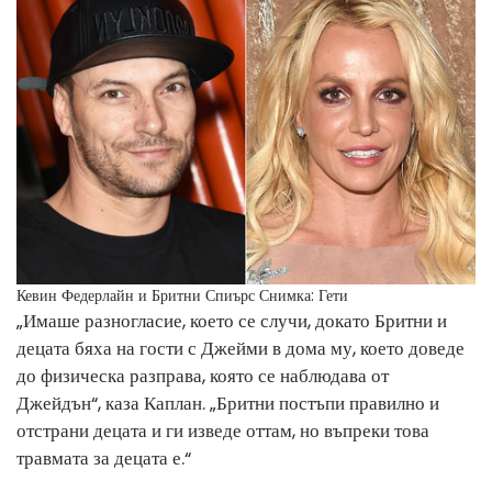
Кевин Федерлайн и Бритни Спиърс
Снимка: Гети
„Имаше разногласие, което се случи, докато Бритни и
децата бяха на гости с Джейми в дома му, което доведе
до физическа разправа, която се наблюдава от
Джейдън“, каза Каплан. „Бритни постъпи правилно и
отстрани децата и ги изведе оттам, но въпреки това
травмата за децата е.“