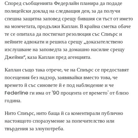
Според съобщенията Федерлайн планира да подаде
полицейски доклад на следващия ден, за да получи
спешна защитна заповед срещу бившия си тъст от името
на момчетата, продължи Каплан. В крайна сметка обаче
те се опитаха да постигнат резолюция със Спиърс и
нейните адвокати и решиха срещу „доказателствено
изслушване на заповедта за домашно насилие срещу
Джейми“, каза Каплан пред агенцията.
Каплан също така отрече, че на Спиърс се предоставят
посещения без надзор, заявявайки вместо това, че
времето й със синовете й е под наблюдение и че
Federline ги има от '90 процента от времето' от близо
година.
Нито Спиърс, нито баща й са коментирали публично
настоящото споразумение за попечителство или
твърдения за злоупотреба.