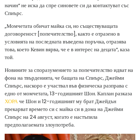
начин“ не иска да спре синовете си да контактуват със
Спиърс.
„Момчетата обичат майка си, но съществуващата
договореност [попечителство], както е отразено в
условията на последната въведена поръчка, отразява
това, което Кевин вярва, че е в интерес на децата“, каза
той.
Новините за споразумението за попечителство идват на
фона на твърденията, че бащата на Спиърс, Джейми
Спиърс, наскоро е участвал във физическа разправа с
едно от момчетата, 13-годишният Шон. Каплан разказа
ХОРА
че Шон и 12-годишният му брат Джейдън
прекарват времето си с майка си в дома на Джейми
Спиърс на 24 август, когато е настъпила
предполагаемата злоупотреба.