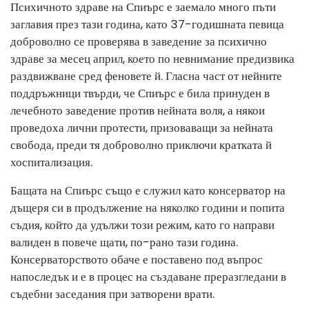
Психичното здраве на Спиърс е заемало много пъти
заглавия през тази година, като 37-годишната певица
доброволно се проверява в заведение за психично
здраве за месец април, което по невнимание предизвика
раздвижване сред феновете й. Гласна част от нейните
поддръжници твърди, че Спиърс е била принуден в
лечебното заведение против нейната воля, а някои
проведоха лични протести, призоваващи за нейната
свобода, преди тя доброволно приключи кратката й
хоспитализация.
Бащата на Спиърс също е служил като консерватор на
дъщеря си в продължение на няколко години и попита
съдия, който да удължи този режим, като го направи
валиден в повече щати, по-рано тази година.
Консерваторството обаче е поставено под въпрос
напоследък и е в процес на създаване преразгледани в
съдебни заседания при затворени врати.