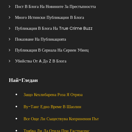
Пост В Блога На Новините За Престъпността
Много Истински Публикации В Блога
Публикация В Блога На True Crime Buzz
Показване На Публикацията
Публикация В Сериала На Сериен Убиец
Убийства От A До Z В Блога
Най-Гледан
Защо Кехлибарена Роза Я Отряза
Ву-Танг Едно Време В Шаолин
Все Още Ли Съществува Копринения Път
Трябва Ли Да Отида При Екстрасенс