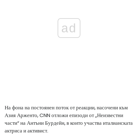
ad
На фона на постоянен поток от реакции, насочени към
Азия Арженто, CNN отложи епизоди от „Неизвестни
части“ на Антъни Бурдейн, в които участва италианската
актриса и активист.