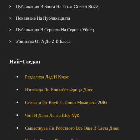
Публикация В Блога На True Crime Buzz
Показване На Публикацията
Публикация В Сериала На Сериен Убиец
Убийства От A До Z В Блога
Най-Гледан
Разделиха Лед И Кокос
Изглежда Ли Елизабет Фрицл Днес
Стефани От Клуб За Лоши Момичета 2016
Чип И Дайл Лента Шоу Nyc
Съществува Ли Робството Все Още В Света Днес