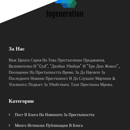
За Нас
Виж Цялата Серия На Това Престъпление Предавания,
Включително И "Cut", "Двойки Убийци" И "Три Дни Живот".,
Посещение На Престъпността Време, За Да Научите За
Последните Новини Престъпност И Да Слушате Мартини &
Усилвател; Подкаст За Убийствата. Тази Престъпна Мрежа.
Категории
Пост В Блога На Новините За Престъпността
Много Истински Публикации В Блога