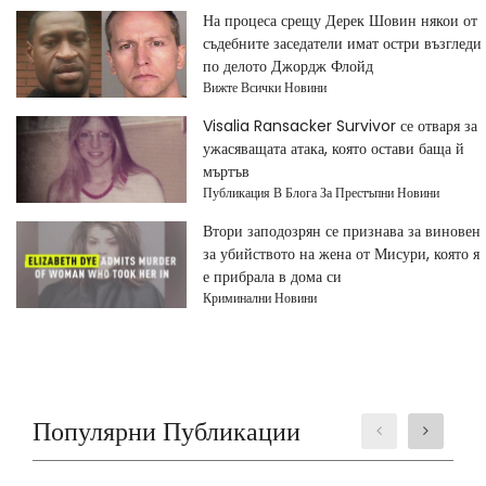
На процеса срещу Дерек Шовин някои от
съдебните заседатели имат остри възгледи
по делото Джордж Флойд
Вижте Всички Новини
Visalia Ransacker Survivor се отваря за
ужасяващата атака, която остави баща й
мъртъв
Публикация В Блога За Престъпни Новини
Втори заподозрян се признава за виновен
за убийството на жена от Мисури, която я
е прибрала в дома си
Криминални Новини
Популярни Публикации