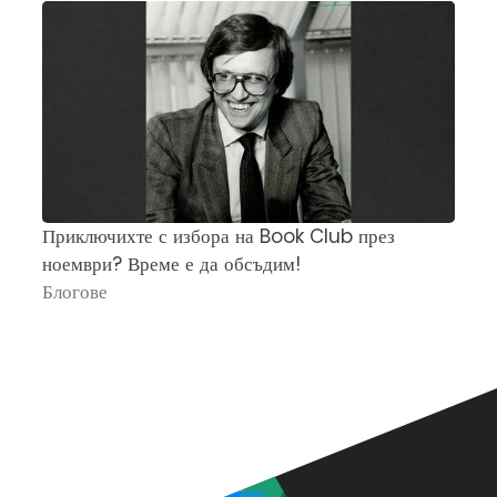
Приключихте с избора на Book Club през
Ч
ноември? Време е да обсъдим!
„
Блогове
П