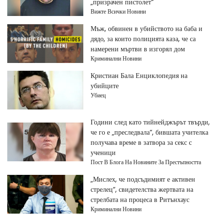
„призрачен пистолет“
Вижте Всички Новини
Мъж, обвинен в убийството на баба и
дядо, за които полицията каза, че са
намерени мъртви в изгорял дом
Криминални Новини
Кристиан Бала Енциклопедия на
убийците
Убиец
Години след като тийнейджърът твърди,
че го е „преследвала“, бившата учителка
получава време в затвора за секс с
ученици
Пост В Блога На Новините За Престъпността
„Мислех, че подсъдимият е активен
стрелец“, свидетелства жертвата на
стрелбата на процеса в Ритънхаус
Криминални Новини