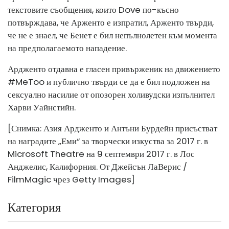
текстовите съобщения, които Dove по-късно
потвърждава, че Арженто е изпратил, Арженто твърди,
че не е знаел, че Бенет е бил непълнолетен към момента
на предполагаемото нападение.
Ардженто отдавна е гласен привърженик на движението
#MeToo и публично твърди се да е бил подложен на
сексуално насилие от опозорен холивудски изпълнител
Харви Уайнстийн.
[Снимка: Азия Ардженто и Антъни Бурдейн присъстват
на наградите „Еми“ за творчески изкуства за 2017 г. в
Microsoft Theatre на 9 септември 2017 г. в Лос
Анджелис, Калифорния. От Джейсън ЛаВерис /
FilmMagic чрез Getty Images]
Категория