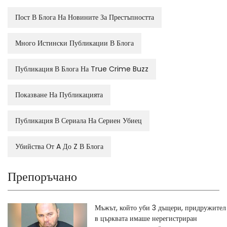
Пост В Блога На Новините За Престъпността
Много Истински Публикации В Блога
Публикация В Блога На True Crime Buzz
Показване На Публикацията
Публикация В Сериала На Сериен Убиец
Убийства От A До Z В Блога
Препоръчано
Мъжът, който уби 3 дъщери, придружител
в църквата имаше нерегистриран