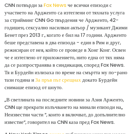
CNN потвърди за
Fox News
че всички епизоди с
участието на Ардженто са изтеглени от тяхната услуга
за стрийминг CNN Go твърдения че Ардженто, 42-
годишен, сексуално насилван актьор / музикант Джими
Бенет през 2013 г., когато е бил на 17 години. Ардженто
беше представена в два епизода - един в Рим и друг,
режисиран от нея, който се проведе в Хонг Конг. Освен
че е изтеглено от приложението, нито една от тях няма
да се разпространява в синдикация, според Fox News.
Тя и Бурдейн излизаха по време на смъртта му по-рано
тази година и
За пръв път срещнах
докато Бурдейн
снимаше епизод от шоуто.
„В светлината на последните новини за Азия Арженто,
CNN ще прекрати излъчването на минали епизоди на„
Неизвестни части “, които я включват, до допълнително
известие“, говорител на CNN каза пред Fox News.