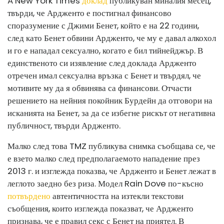
A New York Times
доклад
публикуван миналия месец,
твърди, че Ардженто е постигнал финансово
споразумение с Джими Бенет, който е на 22 години,
след като Бенет обвини Ардженто, че му е давал алкохол
и го е нападал сексуално, когато е бил тийнейджър. В
единственото си изявление след доклада Ардженто
отречен имал сексуална връзка с Бенет и твърдял, че
мотивите му да я обвинява са финансови. Отчасти
решението на нейния покойник Бурдейн да отговори на
исканията на Бенет, за да се избегне рискът от негативна
публичност, твърди Ардженто.
Малко след това TMZ публикува снимка съобщава се, че
е взето малко след предполагаемото нападение през
2013 г. и изглежда показва, че Ардженто и Бенет лежат в
леглото заедно без риза. Модел Rain Dove по-късно
потвърдено
автентичността на изтекли текстови
съобщения, които изглежда показват, че Ардженто
признава, че е правил секс с Бенет на приятел. В