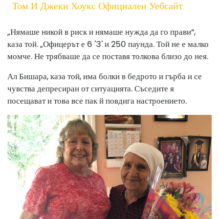
Том И Джеки Хоукс Официален Уебсайт
„Нямаше никой в ​​риск и нямаше нужда да го прави“,
каза той. „Офицерът е 6 '3' и 250 паунда. Той не е малко
момче. Не трябваше да се поставя толкова близо до нея.
Ал Бишара, каза той, има болки в бедрото и гърба и се
чувства депресиран от ситуацията. Съседите я
посещават и това все пак й повдига настроението.