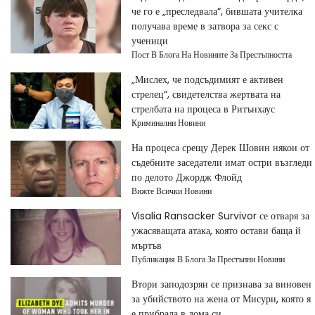
че го е „преследвала“, бившата учителка
получава време в затвора за секс с
ученици
Пост В Блога На Новините За Престъпността
„Мислех, че подсъдимият е активен
стрелец“, свидетелства жертвата на
стрелбата на процеса в Ритънхаус
Криминални Новини
На процеса срещу Дерек Шовин някои от
съдебните заседатели имат остри възгледи
по делото Джордж Флойд
Вижте Всички Новини
Visalia Ransacker Survivor се отваря за
ужасяващата атака, която остави баща й
мъртъв
Публикация В Блога За Престъпни Новини
Втори заподозрян се признава за виновен
за убийството на жена от Мисури, която я
е прибрала в дома си