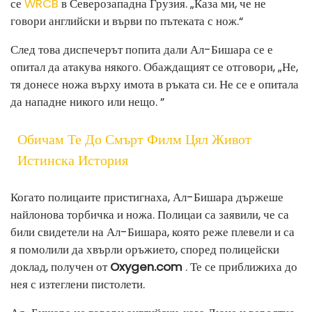
се
WRCB
в Северозападна Грузия. „Каза ми, че не
говори английски и върви по пътеката с нож.“
След това диспечерът попита дали Ал-Бишара се е
опитал да атакува някого. Обаждащият се отговори, „Не,
тя донесе ножа върху имота в ръката си. Не се е опитала
да нападне никого или нещо. ”
Обичам Те До Смърт Филм Цял Живот
Истинска История
Когато полицаите пристигнаха, Ал-Бишара държеше
найлонова торбичка и ножа. Полицаи са заявили, че са
били свидетели на Ал-Бишара, която реже плевели и са
я помолили да хвърли оръжието, според полицейски
доклад, получен от
Oxygen.com
. Те се приближиха до
нея с изтеглени пистолети.