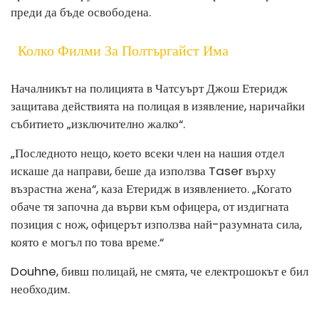
преди да бъде освободена.
Колко Филми За Полтъргайст Има
Началникът на полицията в Чатсуърт Джош Етеридж
защитава действията на полицая в изявление, наричайки
събитието „изключително жалко“.
„Последното нещо, което всеки член на нашия отдел
искаше да направи, беше да използва Taser върху
възрастна жена“, каза Етеридж в изявлението. „Когато
обаче тя започна да върви към офицера, от издигната
позиция с нож, офицерът използва най-разумната сила,
която е могъл по това време.“
Douhne, бивш полицай, не смята, че електрошокът е бил
необходим.