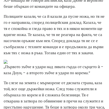
Ал-Бишара не говори английски, каза Дюне и вероятно
беше объркан от командите на офицера.
Полицаите казали, че са й казали да пусне ножа, но тя не
го е направила, според полицейския доклад. Казаха, че
тя е спокойна и гледа право в тях и в някои моменти ще
вдигне ножа. Те казаха, че тя не реагира на факта, че са
насочили оръжие към нея. Според доклада тя не се е
съобразила с техните команди и е продължила да върви
към тях с ножа в ръка. Тогава един от тях я закачи.
„Първото зъбче я удари над лявата гърда от сърцето ѝ -
каза Доун, - а второто зъбче я удари по корема.“
Тя слезе на земята с мърморене от дясната страна, каза
той, все още държейки ножа. След това служители я
обърнаха по корем и й сложиха белезници. Тя е
откарана в затвора по обвинение в пречи на служител и
престъпно нарушение. Тя беше в затвора около три часа,