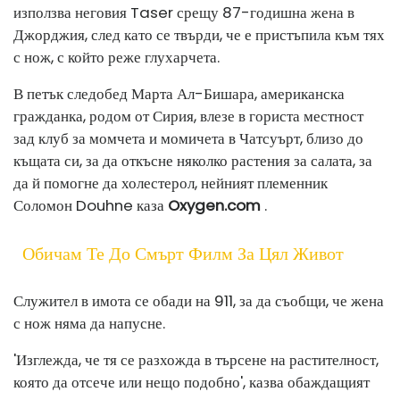
използва неговия Taser срещу 87-годишна жена в
Джорджия, след като се твърди, че е пристъпила към тях
с нож, с който реже глухарчета.
В петък следобед Марта Ал-Бишара, американска
гражданка, родом от Сирия, влезе в гориста местност
зад клуб за момчета и момичета в Чатсуърт, близо до
къщата си, за да откъсне няколко растения за салата, за
да й помогне да холестерол, нейният племенник
Соломон Douhne каза
Oxygen.com
.
Обичам Те До Смърт Филм За Цял Живот
Служител в имота се обади на 911, за да съобщи, че жена
с нож няма да напусне.
'Изглежда, че тя се разхожда в търсене на растителност,
която да отсече или нещо подобно', казва обаждащият