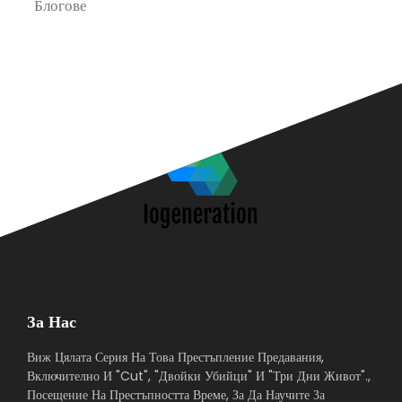
Блогове
П
За Нас
Виж Цялата Серия На Това Престъпление Предавания,
Включително И "Cut", "Двойки Убийци" И "Три Дни Живот".,
Посещение На Престъпността Време, За Да Научите За