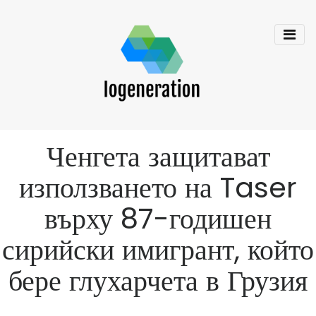
Ченгета защитават
използването на Taser
върху 87-годишен
сирийски имигрант, който
бере глухарчета в Грузия