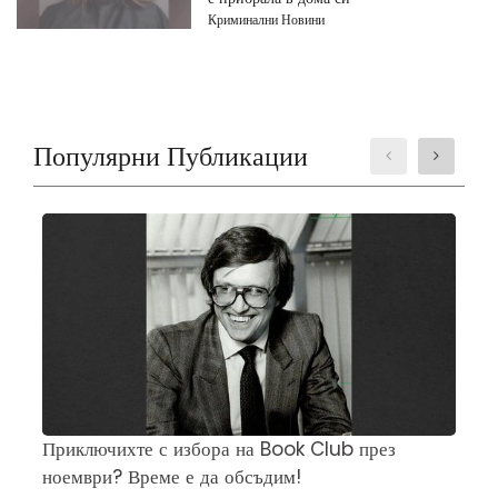
Криминални Новини
Популярни Публикации
Приключихте с избора на Book Club през
Ч
ноември? Време е да обсъдим!
„