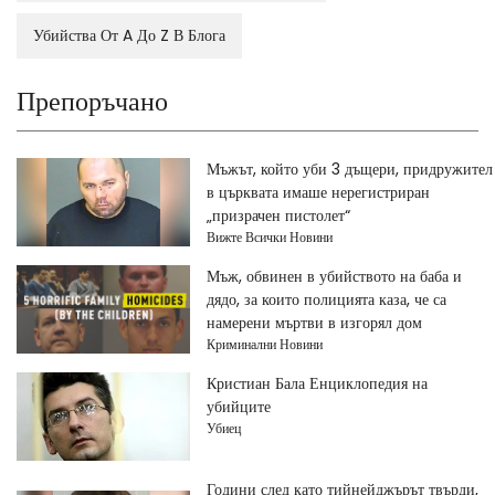
Убийства От A До Z В Блога
Препоръчано
Мъжът, който уби 3 дъщери, придружител
в църквата имаше нерегистриран
„призрачен пистолет“
Вижте Всички Новини
Мъж, обвинен в убийството на баба и
дядо, за които полицията каза, че са
намерени мъртви в изгорял дом
Криминални Новини
Кристиан Бала Енциклопедия на
убийците
Убиец
Години след като тийнейджърът твърди,