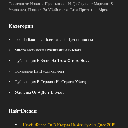
Последните Новини Престъпност И Да Слушате Мартини &
Усилвател; Подкаст За Убийствата. Тази Престъпна Мрежа.
Категории
Пост В Блога На Новините За Престъпността
Много Истински Публикации В Блога
Публикация В Блога На True Crime Buzz
Показване На Публикацията
Публикация В Сериала На Сериен Убиец
Убийства От A До Z В Блога
Най-Гледан
Някой Живее Ли В Къщата На Amityville Днес 2018