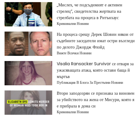
„Мислех, че подсъдимият е активен
стрелец“, свидетелства жертвата на
стрелбата на процеса в Ритънхаус
Криминални Новини
На процеса срещу Дерек Шовин някои от
съдебните заседатели имат остри възгледи
по делото Джордж Флойд
Вижте Всички Новини
Visalia Ransacker Survivor се отваря за
ужасяващата атака, която остави баща й
мъртъв
Публикация В Блога За Престъпни Новини
Втори заподозрян се признава за виновен
за убийството на жена от Мисури, която я
е прибрала в дома си
Криминални Новини