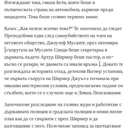
Изглеждаше така, сякаш Бети, която беше в
пътническата страна на автомобила, кървеше преди
инцидента. Това беше голямо червено знаме.
Казах: „Как излезе всичко това?“ Те започнаха да гледат
Преподобния едва след самоубийството на член на
неговото общество, Джоузеф Мусанте, през октомври
[съпругата на Мусанте Синди беше секретарка в
църквата, където Артур Ширмер беше пастор, и по-
късно се разкри, че двамата са имали връзка ]. Докато те
разглеждаха историята отзад, детектив Вагнер установи,
че първата съпруга на Ширмер Джуъл е починала при
някакви мистериозни условия, предполагаемо падане по
стълбите, което се е случило още в Ливан, Пенсилвания.
Започнахме разследване на голямо жури и работихме с
държавната полиция и градската полиция и измислихме
план как да се свържем с преп. Ширмер и да
разговаряме с него. Получихме заповед за претърсване