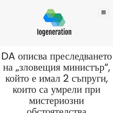
DA описва преследването
на „зловещия министър“,
който е имал 2 съпруги,
които са умрели при
мистериозни
обстоятелства