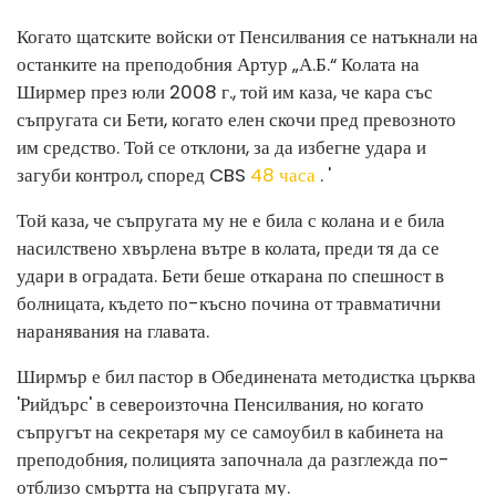
Когато щатските войски от Пенсилвания се натъкнали на
останките на преподобния Артур „А.Б.“ Колата на
Ширмер през юли 2008 г., той им каза, че кара със
съпругата си Бети, когато елен скочи пред превозното
им средство. Той се отклони, за да избегне удара и
загуби контрол, според CBS
48 часа
. '
Той каза, че съпругата му не е била с колана и е била
насилствено хвърлена вътре в колата, преди тя да се
удари в оградата. Бети беше откарана по спешност в
болницата, където по-късно почина от травматични
наранявания на главата.
Ширмър е бил пастор в Обединената методистка църква
'Рийдърс' в североизточна Пенсилвания, но когато
съпругът на секретаря му се самоубил в кабинета на
преподобния, полицията започнала да разглежда по-
отблизо смъртта на съпругата му.