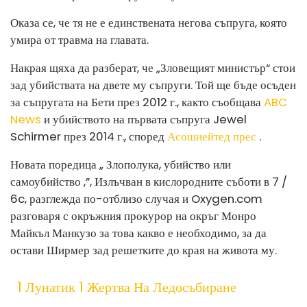
Оказа се, че тя не е единствената негова съпруга, която
умира от травма на главата.
Накрая щяха да разберат, че „Зловещият министър“ стои
зад убийствата на двете му съпруги. Той ще бъде осъден
за съпругата на Бети през 2012 г., както съобщава
ABC
News
и убийството на първата съпруга Jewel
Schirmer през 2014 г., според
Асошиейтед прес
.
Новата поредица „
Злополука, убийство или
самоубийство ,
”, Излъчван в кислородните съботи в 7 /
6c, разглежда по-отблизо случая и
Oxygen.com
разговаря с окръжния прокурор на окръг Монро
Майкъл Манкузо за това какво е необходимо, за да
остави Ширмер зад решетките до края на живота му.
1 Лунатик 1 Жертва На Ледосъбиране