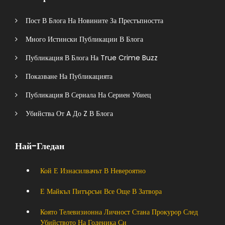
Пост В Блога На Новините За Престъпността
Много Истински Публикации В Блога
Публикация В Блога На True Crime Buzz
Показване На Публикацията
Публикация В Сериала На Сериен Убиец
Убийства От A До Z В Блога
Най-Гледан
Кой Е Изнасилвачът В Невероятно
Е Майкъл Питърсън Все Още В Затвора
Която Телевизионна Личност Стана Прокурор След
Убийството На Годеника Си