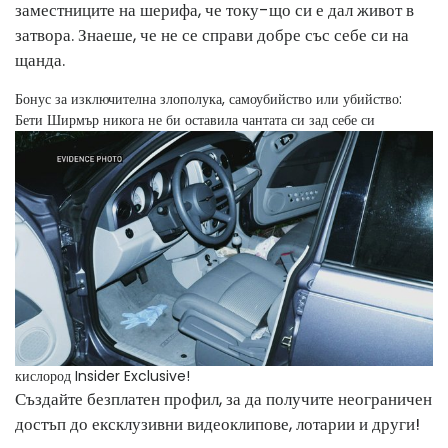
заместниците на шерифа, че току-що си е дал живот в
затвора. Знаеше, че не се справи добре със себе си на
щанда.
Бонус за изключителна злополука, самоубийство или убийство:
Бети Ширмър никога не би оставила чантата си зад себе си
кислород Insider Exclusive!
Създайте безплатен профил, за да получите неограничен
достъп до ексклузивни видеоклипове, лотарии и други!