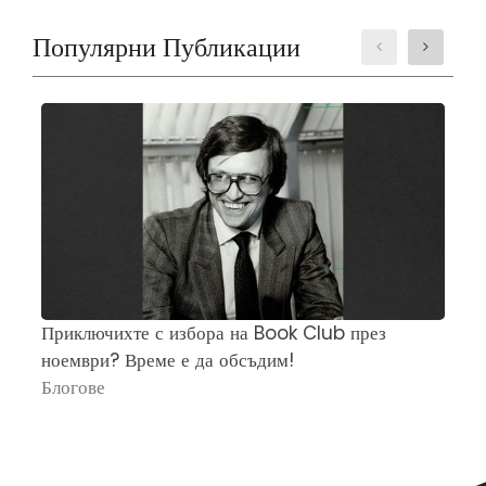
Популярни Публикации
Приключихте с избора на Book Club през
Ч
ноември? Време е да обсъдим!
„
Блогове
П