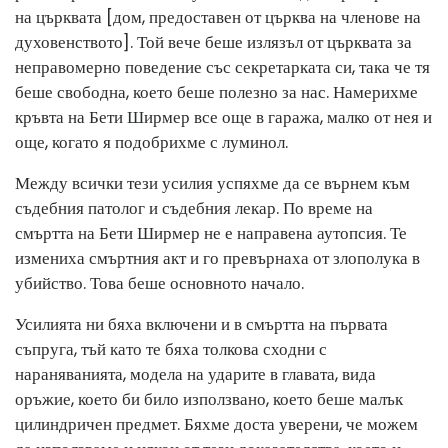
на църквата [дом, предоставен от църква на членове на
духовенството]. Той вече беше излязъл от църквата за
неправомерно поведение със секретарката си, така че тя
беше свободна, което беше полезно за нас. Намерихме
кръвта на Бети Ширмер все още в гаража, малко от нея и
още, когато я подобрихме с луминол.
Между всички тези усилия успяхме да се върнем към
съдебния патолог и съдебния лекар. По време на
смъртта на Бети Ширмер не е направена аутопсия. Те
измениха смъртния акт и го превърнаха от злополука в
убийство. Това беше основното начало.
Усилията ни бяха включени и в смъртта на първата
съпруга, тъй като те бяха толкова сходни с
нараняванията, модела на ударите в главата, вида
оръжие, което би било използвано, което беше малък
цилиндричен предмет. Бяхме доста уверени, че можем