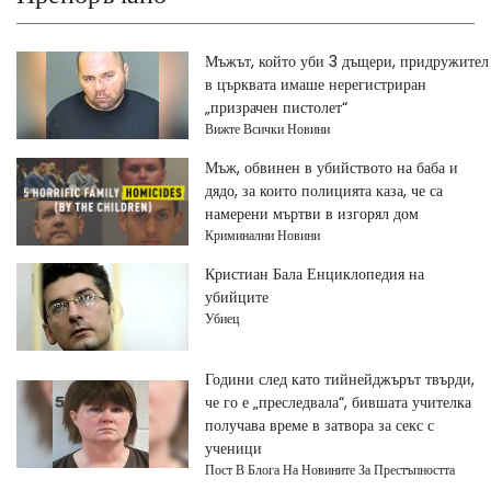
Мъжът, който уби 3 дъщери, придружител
в църквата имаше нерегистриран
„призрачен пистолет“
Вижте Всички Новини
Мъж, обвинен в убийството на баба и
дядо, за които полицията каза, че са
намерени мъртви в изгорял дом
Криминални Новини
Кристиан Бала Енциклопедия на
убийците
Убиец
Години след като тийнейджърът твърди,
че го е „преследвала“, бившата учителка
получава време в затвора за секс с
ученици
Пост В Блога На Новините За Престъпността