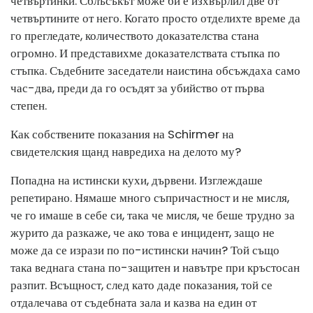
четвъртинки. Сблъсъкът може би е изхвърлил две от
четвъртините от него. Когато просто отделихте време да
го прегледате, количеството доказателства стана
огромно. И представихме доказателствата стъпка по
стъпка. Съдебните заседатели наистина обсъждаха само
час-два, преди да го осъдят за убийство от първа
степен.
Как собствените показания на Schirmer на
свидетелския щанд навредиха на делото му?
Попадна на истински кухи, дървени. Изглеждаше
репетирано. Нямаше много съпричастност и не мисля,
че го имаше в себе си, така че мисля, че беше трудно за
журито да разкаже, че ако това е инцидент, защо не
може да се изрази по по-истински начин? Той също
така веднага стана по-защитен и навътре при кръстосан
разпит. Всъщност, след като даде показания, той се
отдалечава от съдебната зала и казва на един от