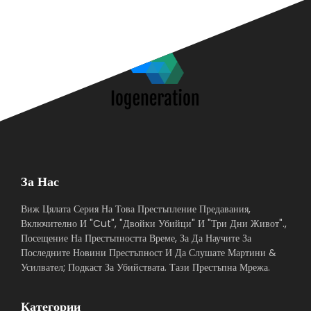
За Нас
Виж Цялата Серия На Това Престъпление Предавания,
Включително И "Cut", "Двойки Убийци" И "Три Дни Живот".,
Посещение На Престъпността Време, За Да Научите За
Последните Новини Престъпност И Да Слушате Мартини &
Усилвател; Подкаст За Убийствата. Тази Престъпна Мрежа.
Категории