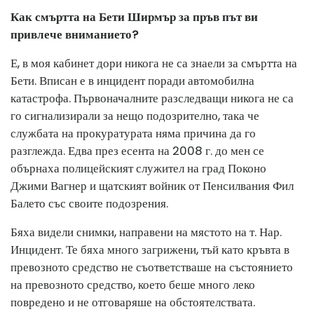
Как смъртта на Бети Ширмър за пръв път ви
привлече вниманието?
Е, в моя кабинет дори никога не са знаели за смъртта на
Бети. Вписан е в инцидент поради автомобилна
катастрофа. Първоначалните разследващи никога не са
го сигнализирали за нещо подозрително, така че
службата на прокуратурата няма причина да го
разглежда. Едва през есента на 2008 г. до мен се
обърнаха полицейският служител на град Поконо
Джими Вагнер и щатският войник от Пенсилвания Фил
Балето със своите подозрения.
Бяха видели снимки, направени на мястото на т. Нар.
Инцидент. Те бяха много загрижени, тъй като кръвта в
превозното средство не съответстваше на състоянието
на превозното средство, което беше много леко
повредено и не отговаряше на обстоятелствата.