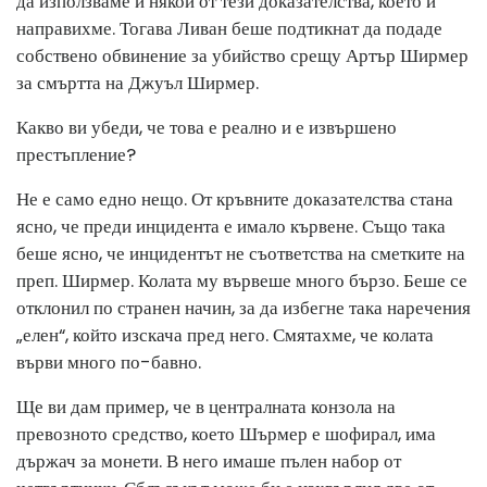
да използваме и някои от тези доказателства, което и
направихме. Тогава Ливан беше подтикнат да подаде
собствено обвинение за убийство срещу Артър Ширмер
за смъртта на Джуъл Ширмер.
Какво ви убеди, че това е реално и е извършено
престъпление?
Не е само едно нещо. От кръвните доказателства стана
ясно, че преди инцидента е имало кървене. Също така
беше ясно, че инцидентът не съответства на сметките на
преп. Ширмер. Колата му вървеше много бързо. Беше се
отклонил по странен начин, за да избегне така наречения
„елен“, който изскача пред него. Смятахме, че колата
върви много по-бавно.
Ще ви дам пример, че в централната конзола на
превозното средство, което Шърмер е шофирал, има
държач за монети. В него имаше пълен набор от