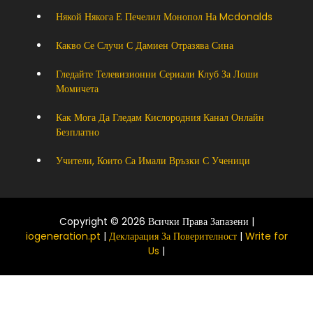
Някой Някога Е Печелил Монопол На Mcdonalds
Какво Се Случи С Дамиен Отразява Сина
Гледайте Телевизионни Сериали Клуб За Лоши
Момичета
Как Мога Да Гледам Кислородния Канал Онлайн
Безплатно
Учители, Които Са Имали Връзки С Ученици
Copyright © 2026 Всички Права Запазени |
iogeneration.pt
|
Декларация За Поверителност
|
Write for
Us
|