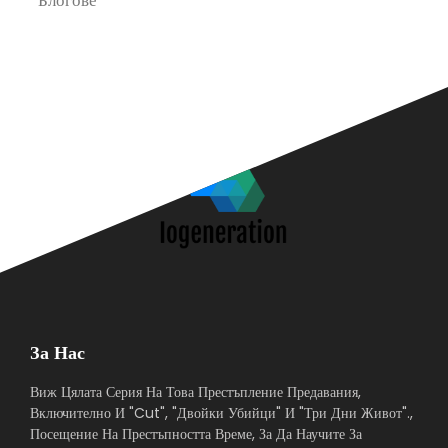
Блогове
П
За Нас
Виж Цялата Серия На Това Престъпление Предавания,
Включително И "Cut", "Двойки Убийци" И "Три Дни Живот".,
Посещение На Престъпността Време, За Да Научите За