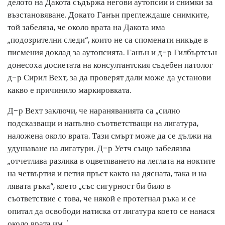
делото на Дакота съдържа негови аутопсии и снимки за
възстановяване. Докато Ганън преглеждаше снимките,
той забеляза, че около врата на Дакота има
„подозрителни следи“, които не са споменати никъде в
писмения доклад за аутопсията. Ганън и д-р Гилбъртсън
донесоха досиетата на консултантския съдебен патолог
д-р Сирил Вехт, за да проверят дали може да установи
какво е причинило маркировката.
Д-р Вехт заключи, че нараняванията са „силно
подсказващи и напълно съответстващи на лигатура,
наложена около врата. Тази смърт може да се дължи на
удушаване на лигатури. Д-р Уетч също забелязва
„отчетлива разлика в оцветяването на леглата на ноктите
на четвъртия и петия пръст както на дясната, така и на
лявата ръка“, което „със сигурност би било в
съответствие с това, че някой е протегнал ръка и се
опитал да освободи натиска от лигатура което се нанася
около врата им. '