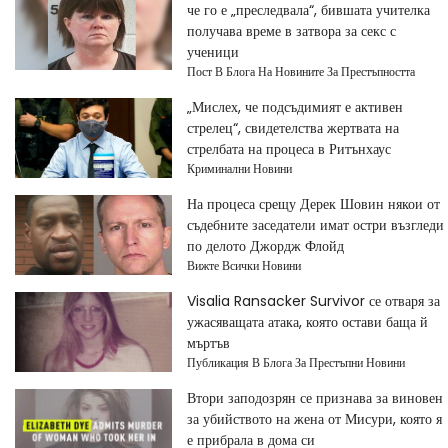
че го е „преследвала“, бившата учителка
получава време в затвора за секс с
ученици
Пост В Блога На Новините За Престъпността
„Мислех, че подсъдимият е активен
стрелец“, свидетелства жертвата на
стрелбата на процеса в Ритънхаус
Криминални Новини
На процеса срещу Дерек Шовин някои от
съдебните заседатели имат остри възгледи
по делото Джордж Флойд
Вижте Всички Новини
Visalia Ransacker Survivor се отваря за
ужасяващата атака, която остави баща й
мъртъв
Публикация В Блога За Престъпни Новини
Втори заподозрян се признава за виновен
за убийството на жена от Мисури, която я
е прибрала в дома си