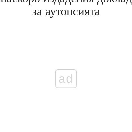
за аутопсията
ad