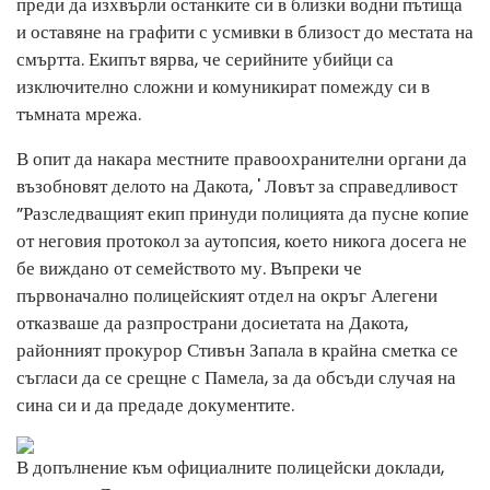
преди да изхвърли останките си в близки водни пътища
и оставяне на графити с усмивки в близост до местата на
смъртта. Екипът вярва, че серийните убийци са
изключително сложни и комуникират помежду си в
тъмната мрежа.
В опит да накара местните правоохранителни органи да
възобновят делото на Дакота, ' Ловът за справедливост
”Разследващият екип принуди полицията да пусне копие
от неговия протокол за аутопсия, което никога досега не
бе виждано от семейството му. Въпреки че
първоначално полицейският отдел на окръг Алегени
отказваше да разпространи досиетата на Дакота,
районният прокурор Стивън Запала в крайна сметка се
съгласи да се срещне с Памела, за да обсъди случая на
сина си и да предаде документите.
В допълнение към официалните полицейски доклади,