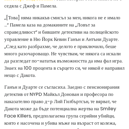
седяла с Джеф и Памела.
„[Това] няма никакъв смисъл за мен, никога не е имало
...“ Памела каза на домакините на „Ловът за
справедливост“ и бившите детективи на полицейското
управление в Ню Йорк Кевин Ганън и Антъни Дуарте.
„След като разбрахме, че делото е приключило, беше
много разочароващо. Не чувствам, че някога са искали
да разгледат по-нататък възможността да има фал игра.
Знаех на 100 процента в сърцето си, че някой е направил
нещо с Дакота.
Ганън и Дуарте се съгласиха. Заедно с пенсионирания
детектив от NYPD Майкъл Донован и професора по
наказателно право д-р Лий Гилбъртсън, те вярват, че
Дакота може да бъде потенциална жертва на Smiley
Face Killers, предполагаема група серийни убийци,
която е насочена и убива мъже на възраст от колежа,