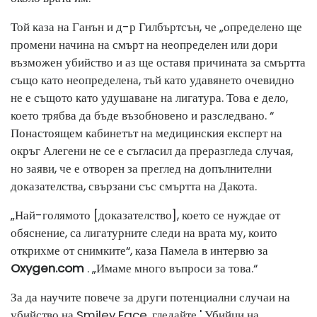
Той каза на Ганън и д-р Гилбъртсън, че „определено ще
промени начина на смърт на неопределен или дори
възможен убийство и аз ще оставя причината за смъртта
също като неопределена, тъй като удавянето очевидно
не е същото като удушаване на лигатура. Това е дело,
което трябва да бъде възобновено и разследвано. “
Понастоящем кабинетът на медицинския експерт на
окръг Алегени не се е съгласил да преразгледа случая,
но заяви, че е отворен за преглед на допълнителни
доказателства, свързани със смъртта на Дакота.
„Най-голямото [доказателство], което се нуждае от
обяснение, са лигатурните следи на врата му, които
открихме от снимките“, каза Памела в интервю за
Oxygen.com
. „Имаме много въпроси за това.“
За да научите повече за други потенциални случаи на
убийство на Smiley Face, гледайте ' Убийци на