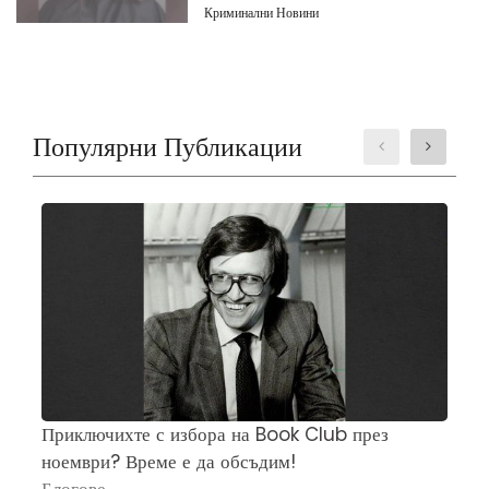
Криминални Новини
Популярни Публикации
Приключихте с избора на Book Club през
Ч
ноември? Време е да обсъдим!
„