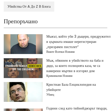
Убийства От A До Z В Блога
Препоръчано
Мъжът, който уби 3 дъщери, придружител
в църквата имаше нерегистриран
„призрачен пистолет“
Вижте Всички Новини
Мъж, обвинен в убийството на баба и
дядо, за които полицията каза, че са
намерени мъртви в изгорял дом
Криминални Новини
Кристиан Бала Енциклопедия на
убийците
Убиец
Години след като тийнейджърът твърди,