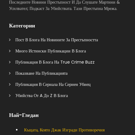
Последните Новини Престъпност И Да Слушате Мартини &
Усилвател; Подкаст За Убийствата. Тази Престъпна Мрежа.
Категории
Пост В Блога На Новините За Престъпността
Много Истински Публикации В Блога
Публикация В Блога На True Crime Buzz
Показване На Публикацията
Публикация В Сериала На Сериен Убиец
Убийства От A До Z В Блога
Най-Гледан
Къщата, Която Джак Изгради Противоречия