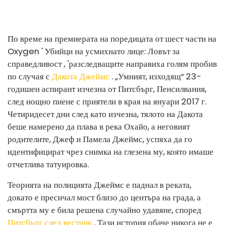
По време на премиерата на поредицата от шест части на
Oxygen ' Убийци на усмихнато лице: Ловът за
справедливост , 'разследващите направиха голям пробив
по случая с
Дакота Джеймс
. „Умният, изходящ“ 23-
годишен аспирант изчезна от Питсбърг, Пенсилвания,
след нощно пиене с приятели в края на януари 2017 г.
Четиридесет дни след като изчезна, тялото на Дакота
беше намерено да плава в река Охайо, а неговият
родителите, Джеф и Памела Джеймс, успяха да го
идентифицират чрез снимка на глезена му, която имаше
отчетлива татуировка.
Теорията на полицията Джеймс е паднал в реката,
докато е пресичал мост близо до центъра на града, а
смъртта му е била решена случайно удавяне, според
Питсбърг след вестник
. Тази история обаче никога не е