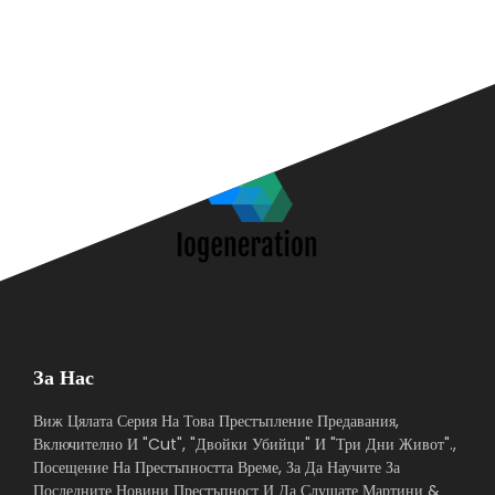
За Нас
Виж Цялата Серия На Това Престъпление Предавания,
Включително И "Cut", "Двойки Убийци" И "Три Дни Живот".,
Посещение На Престъпността Време, За Да Научите За
Последните Новини Престъпност И Да Слушате Мартини &