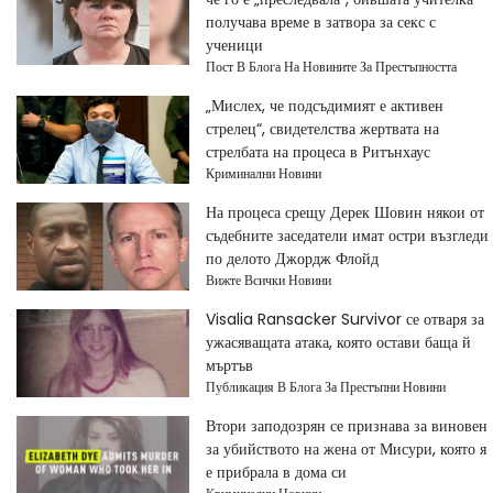
получава време в затвора за секс с
ученици
Пост В Блога На Новините За Престъпността
„Мислех, че подсъдимият е активен
стрелец“, свидетелства жертвата на
стрелбата на процеса в Ритънхаус
Криминални Новини
На процеса срещу Дерек Шовин някои от
съдебните заседатели имат остри възгледи
по делото Джордж Флойд
Вижте Всички Новини
Visalia Ransacker Survivor се отваря за
ужасяващата атака, която остави баща й
мъртъв
Публикация В Блога За Престъпни Новини
Втори заподозрян се признава за виновен
за убийството на жена от Мисури, която я
е прибрала в дома си