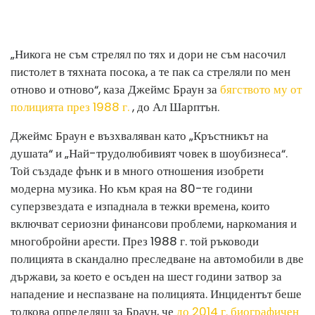
„Никога не съм стрелял по тях и дори не съм насочил
пистолет в тяхната посока, а те пак са стреляли по мен
отново и отново“, каза Джеймс Браун за
бягството му от
полицията през 1988 г.
, до Ал Шарптън.
Джеймс Браун е възхваляван като „Кръстникът на
душата“ и „Най-трудолюбивият човек в шоубизнеса“.
Той създаде фънк и в много отношения изобрети
модерна музика. Но към края на 80-те години
суперзвездата е изпаднала в тежки времена, които
включват сериозни финансови проблеми, наркомания и
многобройни арести. През 1988 г. той ръководи
полицията в скандално преследване на автомобили в две
държави, за което е осъден на шест години затвор за
нападение и неспазване на полицията. Инцидентът беше
толкова определящ за Браун, че
до 2014 г. биографичен