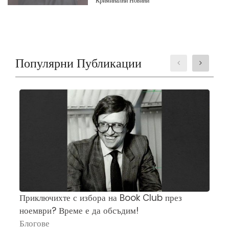
Криминални Новини
Популярни Публикации
Приключихте с избора на Book Club през
Ч
ноември? Време е да обсъдим!
„
Блогове
П