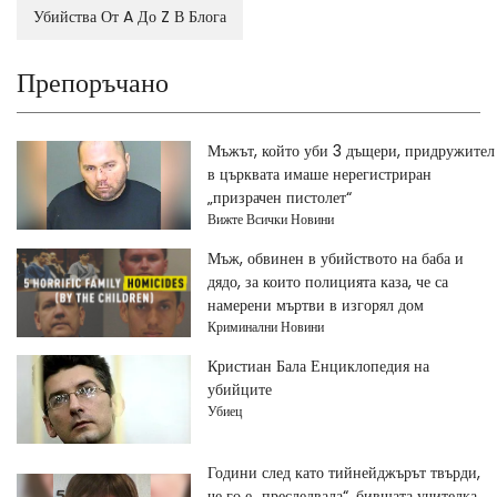
Убийства От A До Z В Блога
Препоръчано
Мъжът, който уби 3 дъщери, придружител
в църквата имаше нерегистриран
„призрачен пистолет“
Вижте Всички Новини
Мъж, обвинен в убийството на баба и
дядо, за които полицията каза, че са
намерени мъртви в изгорял дом
Криминални Новини
Кристиан Бала Енциклопедия на
убийците
Убиец
Години след като тийнейджърът твърди,
че го е „преследвала“, бившата учителка