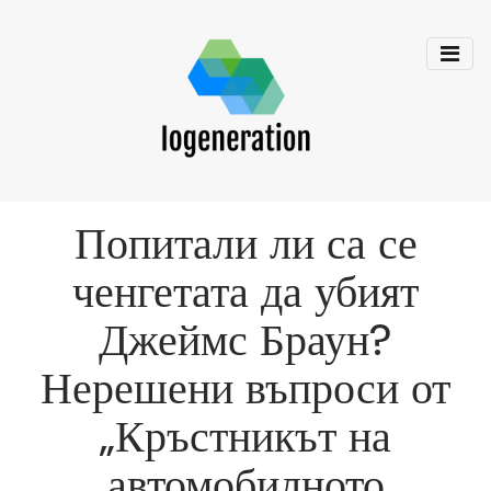
Попитали ли са се
ченгетата да убият
Джеймс Браун?
Нерешени въпроси от
„Кръстникът на
автомобилното