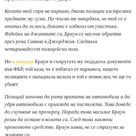
Когато той спря на паркинг, двама полицаи изстреляха
предните му гуми. По-късно те твърдяха, че той се е
опитал да ги коси, докато е избягал от участъка.
Яздейки на джантите си, Браун се насочи обратно
през река Савана в Джорджия. Следваха
четиринадесет полицейски коли.
Но
в доклада
Браун и съпругата му подадоха документи
във ФБР, той каза, че е избягал от паркинга, защото
полицията е нападнала колата и той е помислил, че ще го
убият:
Полицай започна да рита вратата на автомобила и да
удря автомобила с приклада на пистолета. Това доведе
до счупване на прозорец. Поради това насилие Браун
реши да остане в колата си. След това заключи
превозното средство. Браун заяви, че се страхува за
живота си.