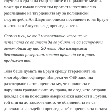
случили в ерата на смартфоните и социалните медии,
може да е имало по-голям протест и потенциално
разследване на твърденията му за полицейски
злоупотреби. Ал Шарптън описва посещението на Браун
в затвора в Августа след преследването:
Спомням си, че той многократно казваше, че
ченгетата се опитват да го убият, че са застреляли
автомобила му над 20 пъти. Ако изстреляха
бензиновия резервоар, колата щеше да се взриви,
продължи той.
Това беше думата на Браун срещу твърденията на
многобройни офицери. Въпреки че ФБР започна
разследване на твърденията му, че полицията е
нарушила гражданските му права, но след като отправи
доклада си на помощник американски адвокат в Грузия,
той стигна до заключението, че обвиненията не са
„очевидни за съдебно преследване“ и преписката остава