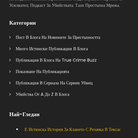
Усилвател; Подкаст За Убийствата. Тази Престъпна Мрежа.
Категории
Пост В Блога На Новините За Престъпността
Много Истински Публикации В Блога
Публикация В Блога На True Crime Buzz
Показване На Публикацията
Публикация В Сериала На Сериен Убиец
Убийства От A До Z В Блога
Най-Гледан
Е Истинска История За Клането С Резачка В Тексас