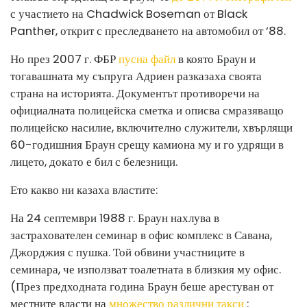
с участието на Chadwick Boseman от Black
Panther, открит с преследването на автомобил от ’88.
Но през 2007 г. ФБР
пусна файл
в която Браун и
тогавашната му съпруга Адриен разказаха своята
страна на историята. Документът противоречи на
официалната полицейска сметка и описва смразяващо
полицейско насилие, включително служители, хвърлящи
60-годишния Браун срещу камиона му и го удрящи в
лицето, докато е бил с белезници.
Ето какво ни казаха властите:
На 24 септември 1988 г. Браун нахлува в
застрахователен семинар в офис комплекс в Савана,
Джорджия с пушка. Той обвини участниците в
семинара, че използват тоалетната в близкия му офис.
(През предходната година Браун беше арестуван от
местните власти на
множество различни такси
: