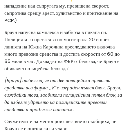
нападение над съпругата му, превишена скорост,
съпротива срещу арест, хулиганство и притежание на
PCP.)
Браун напусна комплекса и забърза в пикапа си.
Полицията го преследва по магистрала 20 и през
линията на Южна Каролина преследването включва
много превозни средства и достига скорости от 60 до
85 мили в час. Докладът на ФБР отбелязва, че Браун е
обикалял полицейска блокада:
[Браун] отбеляза, че от две полицейски превозни
средства във форма „V“ е изграден пътен блок. Браун,
виждайки това, заобиколи полицейския пътен блок, за
да избегне удрянето на полицейските превозни
средства и продължи нататък.
Служителите на местопроизшествието съобщиха, че
Браун се е опитал да ги удари: