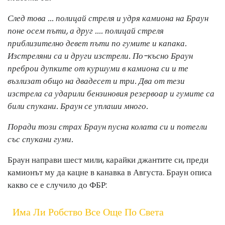
След това ... полицай стреля и удря камиона на Браун
поне осем пъти, а друг .... полицай стреля
приблизително девет пъти по гумите и капака.
Изстреляни са и други изстрели. По-късно Браун
преброи дупките от куршуми в камиона си и те
възлизат общо на двадесет и три. Два от тези
изстрела са ударили бензиновия резервоар и гумите са
били спукани. Браун се уплаши много.
Поради този страх Браун пусна колата си и потегли
със спукани гуми.
Браун направи шест мили, карайки джантите си, преди
камионът му да кацне в канавка в Августа. Браун описа
какво се е случило до ФБР:
Има Ли Робство Все Още По Света