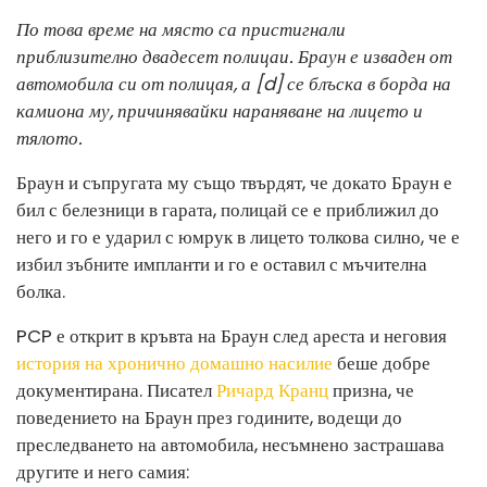
По това време на място са пристигнали
приблизително двадесет полицаи. Браун е изваден от
автомобила си от полицая, а [d] се блъска в борда на
камиона му, причинявайки нараняване на лицето и
тялото.
Браун и съпругата му също твърдят, че докато Браун е
бил с белезници в гарата, полицай се е приближил до
него и го е ударил с юмрук в лицето толкова силно, че е
избил зъбните импланти и го е оставил с мъчителна
болка.
PCP е открит в кръвта на Браун след ареста и неговия
история на хронично домашно насилие
беше добре
документирана. Писател
Ричард Кранц
призна, че
поведението на Браун през годините, водещи до
преследването на автомобила, несъмнено застрашава
другите и него самия: