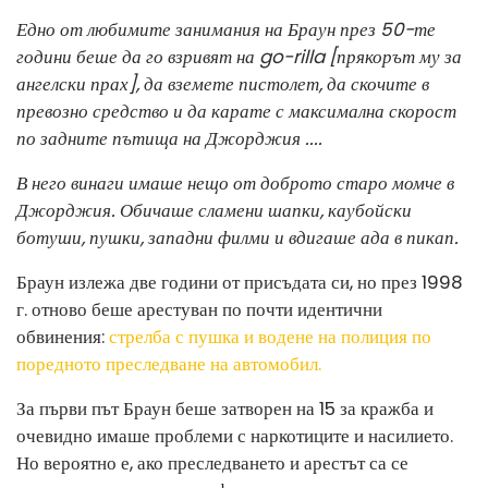
Едно от любимите занимания на Браун през 50-те
години беше да го взривят на go-rilla [прякорът му за
ангелски прах], да вземете пистолет, да скочите в
превозно средство и да карате с максимална скорост
по задните пътища на Джорджия ....
В него винаги имаше нещо от доброто старо момче в
Джорджия. Обичаше сламени шапки, каубойски
ботуши, пушки, западни филми и вдигаше ада в пикап.
Браун излежа две години от присъдата си, но през 1998
г. отново беше арестуван по почти идентични
обвинения:
стрелба с пушка и водене на полиция по
поредното преследване на автомобил.
За първи път Браун беше затворен на 15 за кражба и
очевидно имаше проблеми с наркотиците и насилието.
Но вероятно е, ако преследването и арестът са се