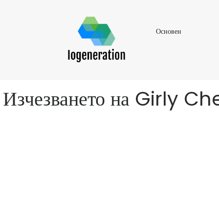
Основен
Основен
Изчезването на Girly C