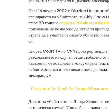
късно, на 17 ноември, тя и Диазиен Хосенкоф
През 14 януари 2002 г. Diazien Hossencofft
планирането на убийството на Girly Chew 
плюс 60 години,
според Plainview Daily H
признаване бе позволено да изтърпи присъд
отрече да е участвал в самото убийство и за
си.
Според Court TV по CNN прокурор твърди, че
разследването на случая беше съобщено от п
изявления, че всъщност е консумирала плътт
нейните останки и тяло никога няма да бъдат
меморандум.
Стефани От Клуб За Лоши Момичет
Делото за убийството на Линда Хенинг започ
исторически случай. 'Линда беше първата же