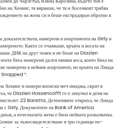
иазиен до Чарлстън, Южна Каролина, където той е
но на Хенинг, тя вярваше, че тя и Хосенковт трябва
ахождението на жена си и беше екстрадиран обратно в
а доказателствата, намерени в апартамента на Girly и
амереното. Както се очакваше, кръвта и косата на
имаше ДНК на друг човек и не беше на Diazien
зента бяха намерени дълги нишки коса, които бяха на
еше намерена в нейния апартамент, но кръвта на Линда
„ Snapped “.
на Хенинг и намери японски меч нинджа, скрит в
аха, че Diazien Hossencofft го е закупил в деня на
 пистолет .22 Baretta. Детективите откриха, че Линда
ала с Girly. Документите на Bank of America
еднъж, а изчезналата жена е била нейната разказвачка.
енинг за лъжесвидетелстване и три седмици по-