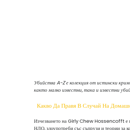
Убийства A-Z е колекция от истински крим
както малко известни, така и известни уби
Какво Да Правя В Случай На Домаш
Изчезването на Girly Chew Hossencofft е п
НЛО, злоупотреби със съпрузи и теории за к