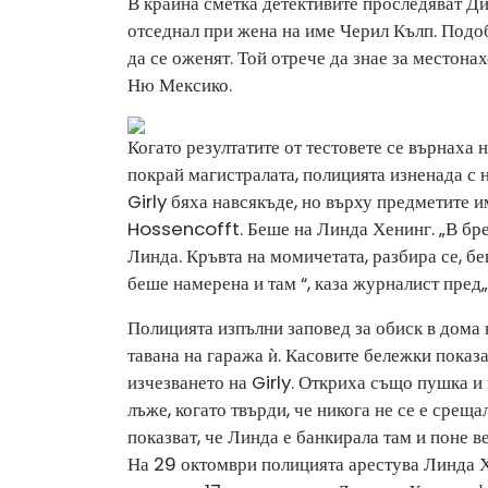
В крайна сметка детективите проследяват Д
отседнал при жена на име Черил Кълп. Подоб
да се оженят. Той отрече да знае за местон
Ню Мексико.
Когато резултатите от тестовете се върнаха н
покрай магистралата, полицията изненада с н
Girly бяха навсякъде, но върху предметите 
Hossencofft. Беше на Линда Хенинг. „В бре
Линда. Кръвта на момичетата, разбира се, б
беше намерена и там “, каза журналист пред
Полицията изпълни заповед за обиск в дома 
тавана на гаража ѝ. Касовите бележки показ
изчезването на Girly. Откриха също пушка и
лъже, когато твърди, че никога не се е срещ
показват, че Линда е банкирала там и поне в
На 29 октомври полицията арестува Линда Х