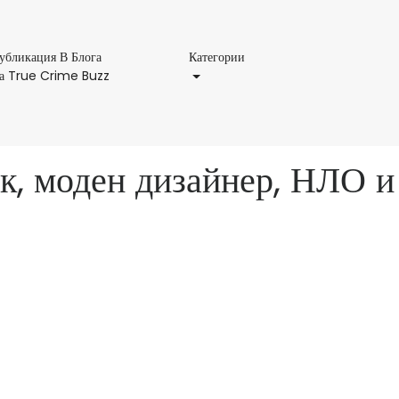
Категории
убликация В Блога
Категории
Публикация
а True Crime Buzz
В
Блога
На
True
, моден дизайнер, НЛО и
Crime
Buzz