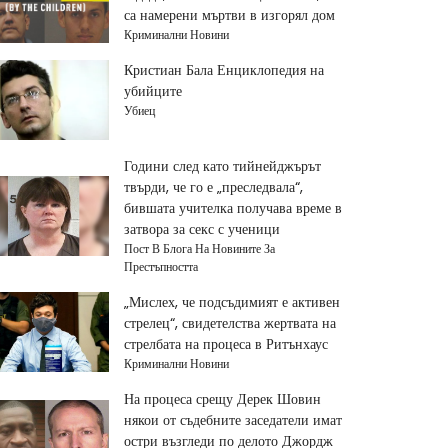
са намерени мъртви в изгорял дом
Криминални Новини
Кристиан Бала Енциклопедия на
убийците
Убиец
Години след като тийнейджърът
твърди, че го е „преследвала“,
бившата учителка получава време в
затвора за секс с ученици
Пост В Блога На Новините За
Престъпността
„Мислех, че подсъдимият е активен
стрелец“, свидетелства жертвата на
стрелбата на процеса в Ритънхаус
Криминални Новини
На процеса срещу Дерек Шовин
някои от съдебните заседатели имат
остри възгледи по делото Джордж