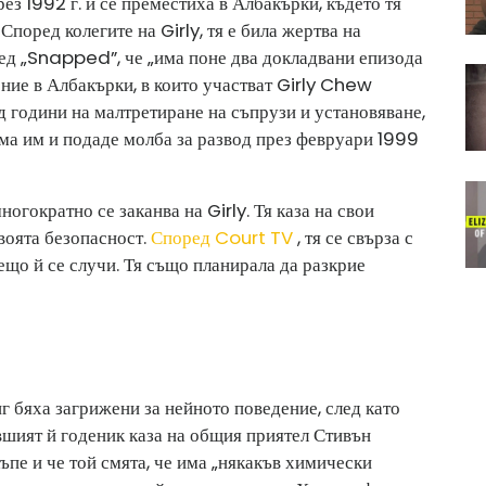
ез 1992 г. и се преместиха в Албакърки, където тя
Според колегите на Girly, тя е била жертва на
ед „Snapped”, че „има поне два докладвани епизода
ние в Албакърки, в които участват Girly Chew
години на малтретиране на съпрузи и установяване,
дома им и подаде молба за развод през февруари 1999
огократно се заканва на Girly. Тя каза на свои
своята безопасност.
Според Court TV
, тя се свърза с
 нещо й се случи. Тя също планирала да разкрие
бяха загрижени за нейното поведение, след като
вшият й годеник каза на общия приятел Стивън
къпе и че той смята, че има „някакъв химически