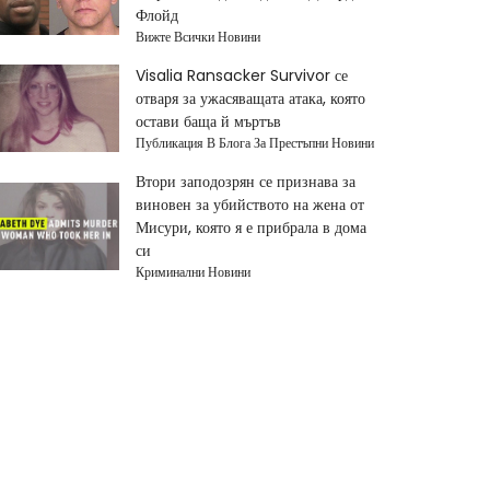
Флойд
Вижте Всички Новини
Visalia Ransacker Survivor се
отваря за ужасяващата атака, която
остави баща й мъртъв
Публикация В Блога За Престъпни Новини
Втори заподозрян се признава за
виновен за убийството на жена от
Мисури, която я е прибрала в дома
си
Криминални Новини