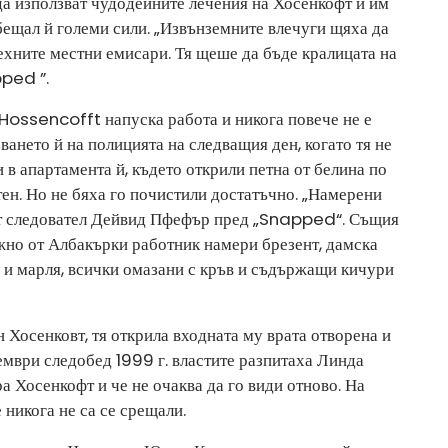
да използват чудодейните лечения на Хосенкофт и им
бещал й големи сили. „Извънземните влечуги щяха да
техните местни емисари. Тя щеше да бъде кралицата на
pped ”.
 Hossencofft напуска работа и никога повече не е
ането й на полицията на следващия ден, когато тя не
​​в апартамента й, където открили петна от белина по
тен. Но не бяха го почистили достатъчно. „Намерени
ният следовател Дейвид Пфефър пред „Snapped“. Същия
жно от Албакърки работник намери брезент, дамска
со и марля, всички омазани с кръв и съдържащи кичури
 Хосенковт, тя открила входната му врата отворена и
тември следобед 1999 г. властите разпитаха Линда
ра Хосенкофт и че не очаква да го види отново. На
е никога не са се срещали.