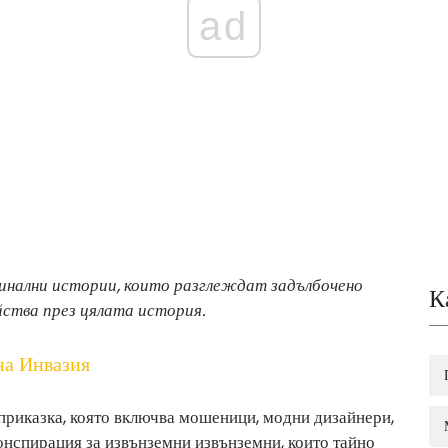
ad
инални истории, които разглеждат задълбочено
К
йства през цялата история.
на Инвазия
риказка, която включва мошеници, модни дизайнери,
онспирация за извънземни извънземни, които тайно