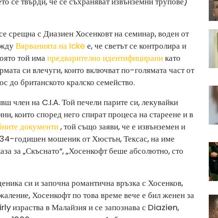
дето се твърди, че се съхраняват извънземни трупове)
 се срещна с Диазиен Хосенковт на семинар, воден от
ежду
Вярванията на Icke
е, че светът се контролира и
която той има
предварително идентифицирани
като
ата си влечуги, които включват по-голямата част от
ос до британското кралско семейство.
вш член на C.I.A. Той печели парите си, лекувайки
ни, които според него спират процеса на стареене и в
бните документи
, той също заяви, че е извънземен и
е 34-годишен мошеник от Хюстън, Тексас, на име
за за „Скъснато“, „Хосенкофт беше абсолютно, сто
еника си и започна романтична връзка с Хосенков,
ъжаление, Хосенкофт по това време вече е бил женен за
y израства в Малайзия и се запознава с Diazien,