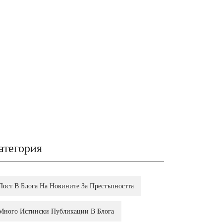
атегория
Пост В Блога На Новините За Престъпността
Много Истински Публикации В Блога