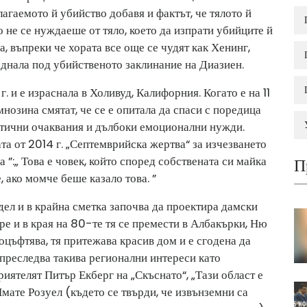
агаемото й убийство добавя и фактът, че тялото й
 не се нуждаеше от тяло, което да изпрати убийците й
, въпреки че хората все още се чудят как Хенинг,
аднала под убийственото заклинание на Диазиен.
. и е израснала в Холивуд, Калифорния. Когато е на 11
мнозина смятат, че се е опитала да спаси с поредица
истични очаквания и дълбоки емоционални нужди.
та от 2014 г. „Септемврийска жертва“ за изчезването
”:„ Това е човек, който според собствената си майка
П
, ако момче беше казало това. ”
ел и в крайна сметка започва да проектира дамски
ре и в края на 80-те тя се премести в Албакърки, Ню
оцъфтява, тя притежава красив дом и е сгодена да
преследва такива регионални интереси като
иятелят Питър Екберг на „Скъснато“, „Тази област е
мате Розуел (където се твърди, че извънземни са