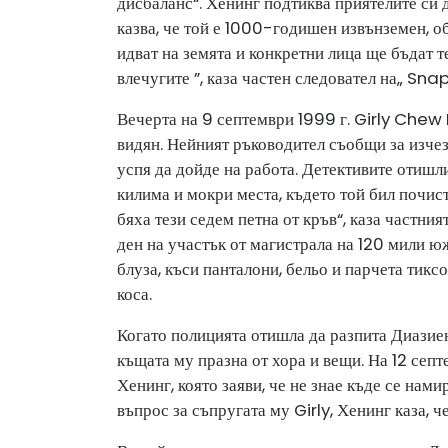
дисбаланс“. Хенинг подтиква приятелите си 
казва, че той е 1000-годишен извънземен, о
идват на земята и конкретни лица ще бъдат 
влечугите ”, каза частен следовател на„ Sna
Вечерта на 9 септември 1999 г. Girly Chew
видян. Нейният ръководител съобщи за изчезв
успя да дойде на работа. Детективите отишли 
килима и мокри места, където той бил почис
бяха тези седем петна от кръв“, каза част
ден на участък от магистрала на 120 мили ю
блуза, къси панталони, бельо и парчета тик
коса.
Когато полицията отишла да разпита Диазиен
къщата му празна от хора и вещи. На 12 сеп
Хенинг, която заяви, че не знае къде се нами
въпрос за съпругата му Girly, Хенинг каза, ч