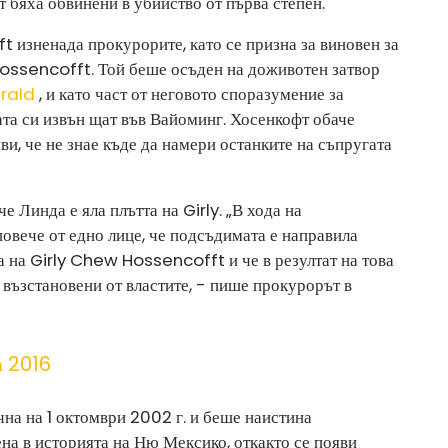
т бяха обвинени в убийство от първа степен.
 изненада прокурорите, като се призна за виновен за
Hossencofft. Той беше осъден на доживотен затвор
erald
, и като част от неговото споразумение за
ата си извън щат във Вайоминг. Хосенкофт обаче
яви, че не знае къде да намери останките на съпругата
 Линда е яла плътта на Girly. „В хода на
овече от едно лице, че подсъдимата е направила
а на Girly Chew Hossencofft и че в резултат на това
 възстановени от властите, - пише прокурорът в
а 2016
на на 1 октомври 2002 г. и беше наистина
на в историята на Ню Мексико, откакто се появи