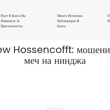
Пост В Блога На
Много Истински
П
Новините За
Публикации В
Н
Пост
Много
Престъпността
Блога
В
Истински
Блога
Публикации
На
В
hew Hossencofft: мошеник
Новините
Блога
За
меч на нинджа
Престъпността