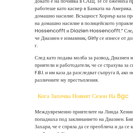
докато е на почивка в САЩ. Те се ожениха пр
работеше като касиер в Банката на Америка. 
домашно насилие. Всъщност Хорнър каза пр
на домашно насилие в полицейското управле
Hossencofft и Diazien Hossencofft.” След 
че Диазиен е измамник, Girly се изнесе от 
г.
След като подава молба за развод, Диазиен мн
приятели и работодатели, че се страхува за 
F.B.I. и им каза да разследват съпруга й, ако
различните му престъпления.
Кога Започва Новият Сезон На Bgc
Междувременно приятелите на Линда Хенинг 
попаднаха под заклинанието на Диазиен. Би
Захари, че е спряла да се преоблича и да се 