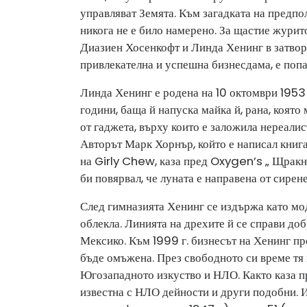
управляват Земята. Към загадката на предпол
никога не е било намерено. За щастие журито
Диазиен Хосенкофт и Линда Хенинг в затвора
привлекателна и успешна бизнесдама, е поп
Линда Хенинг е родена на 10 октомври 1953 г
години, баща й напуска майка й, рана, която 
от гаджета, върху които е заложила нереал
Авторът Марк Хорнър, който е написал книга
на Girly Chew, каза пред Oxygen’s „ Щракна 
би повярвал, че луната е направена от сирене
След гимназията Хенинг се издържа като мод
облекла. Линията на дрехите й се справи доб
Мексико. Към 1999 г. бизнесът на Хенинг пр
бъде омъжена. През свободното си време тя 
Югозападното изкуство и НЛО. Както каза пр
известна с НЛО дейности и други подобни. И