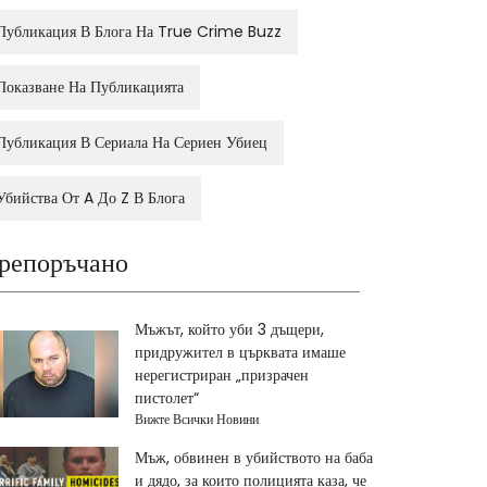
Публикация В Блога На True Crime Buzz
Показване На Публикацията
Публикация В Сериала На Сериен Убиец
Убийства От A До Z В Блога
репоръчано
Мъжът, който уби 3 дъщери,
придружител в църквата имаше
нерегистриран „призрачен
пистолет“
Вижте Всички Новини
Мъж, обвинен в убийството на баба
и дядо, за които полицията каза, че