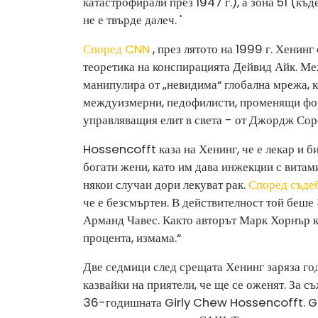
катастрофирали през 1947 г.), а зона 51 (къ
не е твърде далеч. '
Според CNN
, през лятото на 1999 г. Хенинг
теоретика на конспирацията Дейвид Айк. М
манипулира от „невидима“ глобална мрежа, 
междуизмерни, педофилисти, променящи форм
управляващия елит в света - от Джордж Сор
Hossencofft каза на Хенинг, че е лекар и би
богати жени, като им дава инжекции с витами
някои случаи дори лекуват рак.
Според съде
че е безсмъртен. В действителност той беш
Арманд Чавес. Както авторът Марк Хорнър ка
процента, измама.“
Две седмици след срещата Хенинг заряза год
казвайки на приятели, че ще се оженят. За с
36-годишната Girly Chew Hossencofft. Girl