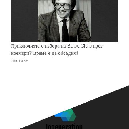
Приключихте с избора на Book Club през
Ч
ноември? Време е да обсъдим!
„
Блогове
П