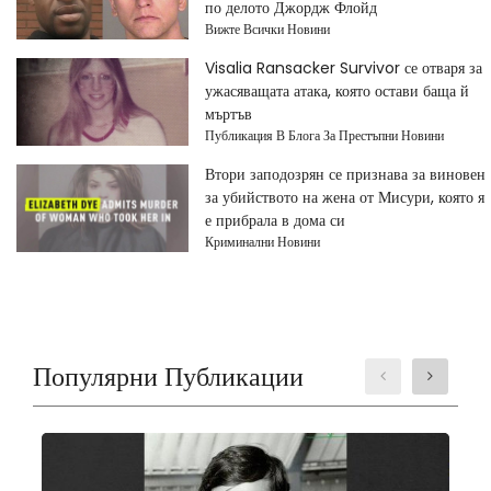
по делото Джордж Флойд
Вижте Всички Новини
Visalia Ransacker Survivor се отваря за
ужасяващата атака, която остави баща й
мъртъв
Публикация В Блога За Престъпни Новини
Втори заподозрян се признава за виновен
за убийството на жена от Мисури, която я
е прибрала в дома си
Криминални Новини
Популярни Публикации