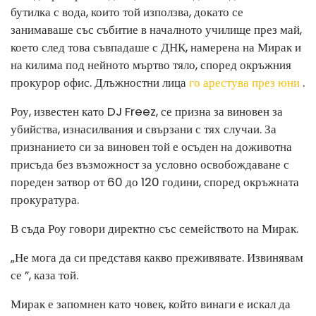
бутилка с вода, които той използва, докато се
занимаваше със събитие в началното училище през май,
което след това съвпадаше с ДНК, намерена на Мирак и
на килима под нейното мъртво тяло, според окръжния
прокурор офис. Длъжностни лица
го арестува през юни
.
Роу, известен като DJ Freez, се призна за виновен за
убийства, изнасилвания и свързани с тях случаи. За
признанието си за виновен той е осъден на доживотна
присъда без възможност за условно освобождаване с
пореден затвор от 60 до 120 години, според окръжната
прокуратура.
В съда Роу говори директно със семейството на Мирак.
„Не мога да си представя какво преживявате. Извинявам
се ”, каза той.
Мирак е запомнен като човек, който винаги е искал да