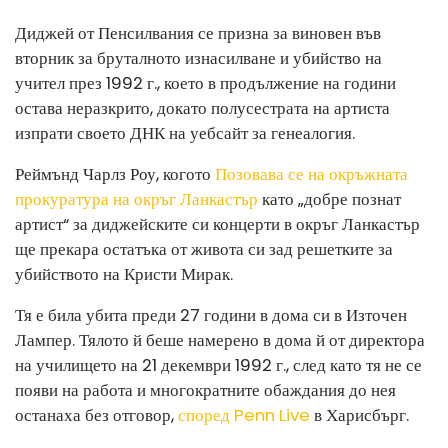
Диджей от Пенсилвания се призна за виновен във
вторник за бруталното изнасилване и убийство на
учител през 1992 г., което в продължение на години
остава неразкрито, докато полусестрата на артиста
изпрати своето ДНК на уебсайт за генеалогия.
Реймънд Чарлз Роу, когото
Позовава се на окръжната
прокуратура на окръг Ланкастър
като „добре познат
артист“ за диджейските си концерти в окръг Ланкастър
ще прекара остатъка от живота си зад решетките за
убийството на Кристи Мирак.
Тя е била убита преди 27 години в дома си в Източен
Лампер. Тялото й беше намерено в дома й от директора
на училището на 21 декември 1992 г., след като тя не се
появи на работа и многократните обаждания до нея
останаха без отговор,
според Penn Live
в Харисбърг.