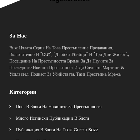
За Нас
Виж Цялата Серия На Това Престъпление Предавания,
Включително И "Cut", "Двойки Убийци" И "Три Дни Живот".,
Посещение На Престъпността Време, За Да Научите За
Последните Новини Престъпност И Да Слушате Мартини &
Усилвател; Подкаст За Убийствата. Тази Престъпна Мрежа.
Категории
Пост В Блога На Новините За Престъпността
Много Истински Публикации В Блога
Публикация В Блога На True Crime Buzz