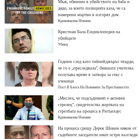
Мъж, обвинен в убийството на баба и
дядо, за които полицията каза, че са
намерени мъртви в изгорял дом
Криминални Новини
Кристиан Бала Енциклопедия на
убийците
Убиец
Години след като тийнейджърът твърди,
че го е „преследвала“, бившата учителка
получава време в затвора за секс с
ученици
Пост В Блога На Новините За Престъпността
„Мислех, че подсъдимият е активен
стрелец“, свидетелства жертвата на
стрелбата на процеса в Ритънхаус
Криминални Новини
На процеса срещу Дерек Шовин някои от
съдебните заседатели имат остри възгледи