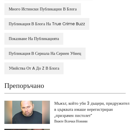
Много Истински Публикации В Блога
Публикация В Блога На True Crime Buzz
Показване На Публикацията
Публикация В Сериала На Сериен Убиец
Убийства От A До Z В Блога
Препоръчано
Мъжът, който уби 3 дъщери, придружител
в църквата имаше нерегистриран
„призрачен пистолет“
Вижте Всички Новини