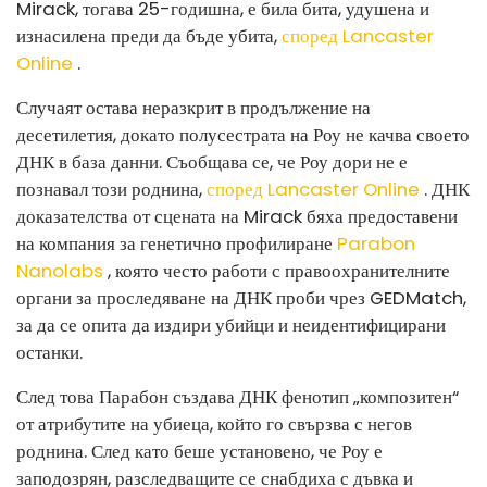
Mirack, тогава 25-годишна, е била бита, удушена и
изнасилена преди да бъде убита,
според Lancaster
Online
.
Случаят остава неразкрит в продължение на
десетилетия, докато полусестрата на Роу не качва своето
ДНК в база данни. Съобщава се, че Роу дори не е
познавал този роднина,
според Lancaster Online
. ДНК
доказателства от сцената на Mirack бяха предоставени
на компания за генетично профилиране
Parabon
Nanolabs
, която често работи с правоохранителните
органи за проследяване на ДНК проби чрез GEDMatch,
за да се опита да издири убийци и неидентифицирани
останки.
След това Парабон създава ДНК фенотип „композитен“
от атрибутите на убиеца, който го свързва с негов
роднина. След като беше установено, че Роу е
заподозрян, разследващите се снабдиха с дъвка и