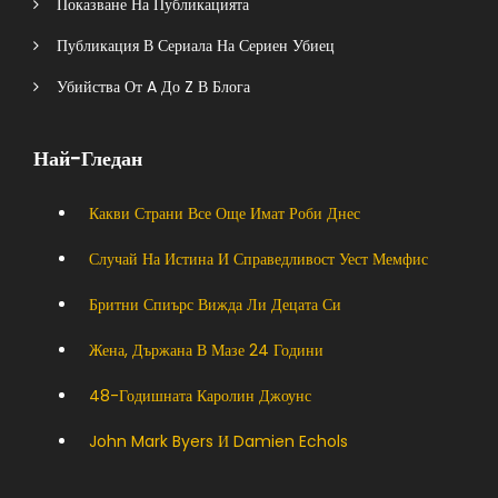
Показване На Публикацията
Публикация В Сериала На Сериен Убиец
Убийства От A До Z В Блога
Най-Гледан
Какви Страни Все Още Имат Роби Днес
Случай На Истина И Справедливост Уест Мемфис
Бритни Спиърс Вижда Ли Децата Си
Жена, Държана В Мазе 24 Години
48-Годишната Каролин Джоунс
John Mark Byers И Damien Echols