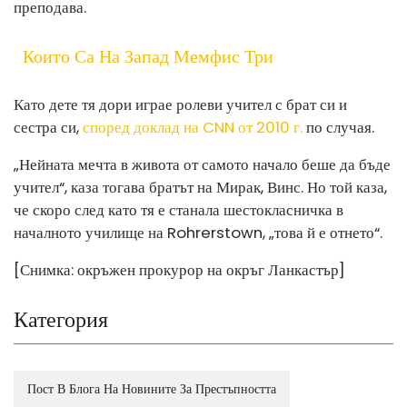
преподава.
Които Са На Запад Мемфис Три
Като дете тя дори играе ролеви учител с брат си и
сестра си,
според доклад на CNN от 2010 г.
по случая.
„Нейната мечта в живота от самото начало беше да бъде
учител“, каза тогава братът на Мирак, Винс. Но той каза,
че скоро след като тя е станала шестокласничка в
началното училище на Rohrerstown, „това й е отнето“.
[Снимка: окръжен прокурор на окръг Ланкастър]
Категория
Пост В Блога На Новините За Престъпността