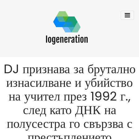
DJ признава за брутално
изнасилване и убийство
на учител през 1992 г.,
след като ДНК на
полусестра го свързва с
престъплението