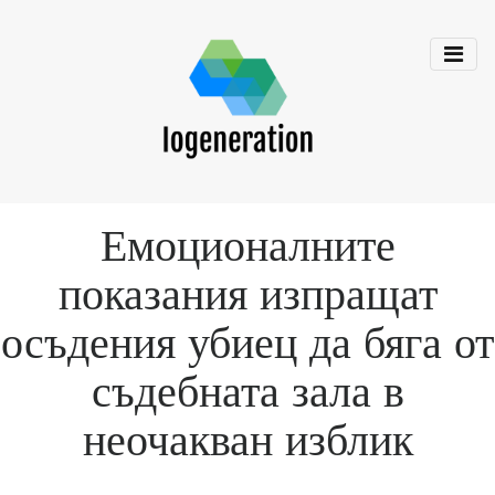
Емоционалните
показания изпращат
осъдения убиец да бяга от
съдебната зала в
неочакван изблик