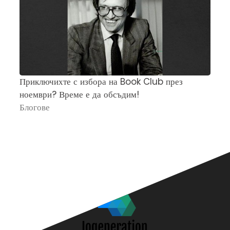
Приключихте с избора на Book Club през
Ч
ноември? Време е да обсъдим!
„
Блогове
П