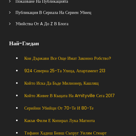
Показване На Публикацията
Публикация В Сериала На Сериен Убиец
Убийства От A До Z В Блога
Най-Гледан
Кои Държави Все Още Имат Законно Робство?
924 Северна 25-Та Улица, Апартамент 213
Който Иска Да Бъде Милионер, Кашлящ
Който Живее В Къщата На Amityville Сега 2017
Серийни Убийци От 70-Те И 80-Те
Какъв Филм Е Копирал Лука Магнота
Тифани Хадиш Бивш Съпруг Уилям Стюарт