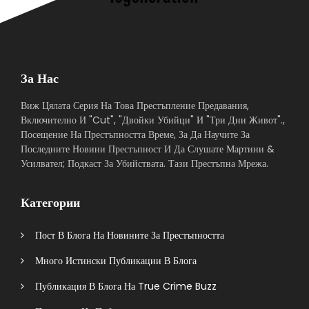
За Нас
Виж Цялата Серия На Това Престъпление Предавания,
Включително И "Cut", "Двойки Убийци" И "Три Дни Живот".,
Посещение На Престъпността Време, За Да Научите За
Последните Новини Престъпност И Да Слушате Мартини &
Усилвател; Подкаст За Убийствата. Тази Престъпна Мрежа.
Категории
Пост В Блога На Новините За Престъпността
Много Истински Публикации В Блога
Публикация В Блога На True Crime Buzz