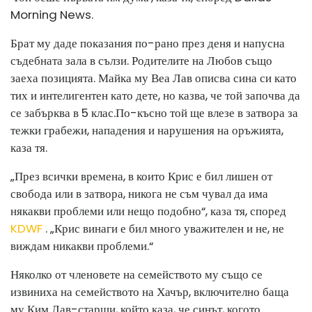
Morning News.
Брат му даде показания по-рано през деня и напусна
съдебната зала в сълзи. Родителите на Любов също
заеха позицията. Майка му Веа Лав описва сина си като
тих и интелигентен като дете, но казва, че той започва да
се забърква в 5 клас.
По-късно той ще влезе в затвора за
тежки грабежи, нападения и нарушения на оръжията,
каза тя.
„През всички времена, в които Крис е бил лишен от
свобода или в затвора, никога не съм чувал да има
някакви проблеми или нещо подобно“, каза тя, според
KDWF
. „Крис винаги е бил много уважителен и не, не
виждам никакви проблеми.“
Няколко от членовете на семейството му също се
извиниха на семейството на Хачър, включително баща
му Ким Лав-старши, който каза, че синът, когото