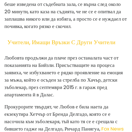
беше изведена от съдебната зала, се върна след около
20 минути, като каза на съдията, че не се е опитвал да
заплашва никого или да избяга, а просто се е нуждаел от
почивка, когато рязко е скочил.
Учители, Имащи Връзки С Други Учители
Любовта продължи да плаче през останалата част от
показанията на Бийзли. Присъстващите на процеса
заявиха, че избухването е рядко проявление на емоция
за мъжа, който е осъден за стрелба по Хачър, детски
зъболекар, през септември 2015 г. в гараж пред
апартамента й в Далас.
Прокурорите твърдят, че Любов е била наета да
екзекутира Хетчър от Бренда Делгадо, която се е
насочила към зъболекаря, тъй като тя се е срещала с
бившето гадже на Делгадо, Ричард Панягуа,
Fox News