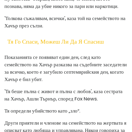
познава, няма да убие никого за пари или наркотици.
'Толкова съжалявам, всички', каза той на семейството на
Хачър през сълзи.
Тя Го Спаси, Можеш Ли Да Я Спасиш
Показанията се появяват един ден, след като
семейството на Хачър разказва на съдебните заседатели
за всичко, което е загубило септемврийския ден, когато
Хачър е бил убит.
'Тя беше пълна с живот и пълна с любов', каза сестрата
на Хачър, Ашли Търнър, според Fox News.
Тя определи убийството като „зло“.
Други приятели и членове на семейството на жертвата я
описват като любяща и управлявана. Някои говориха за