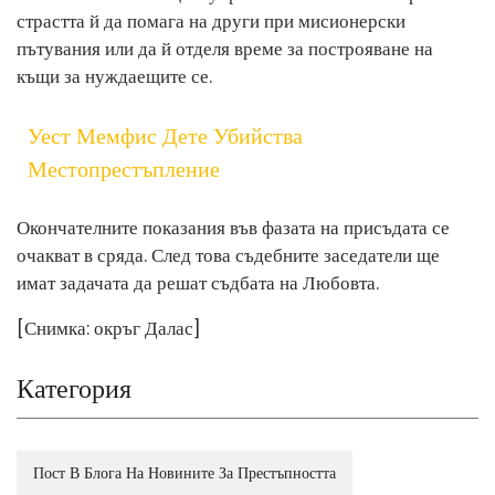
страстта й да помага на други при мисионерски
пътувания или да й отделя време за построяване на
къщи за нуждаещите се.
Уест Мемфис Дете Убийства
Местопрестъпление
Окончателните показания във фазата на присъдата се
очакват в сряда. След това съдебните заседатели ще
имат задачата да решат съдбата на Любовта.
[Снимка: окръг Далас]
Категория
Пост В Блога На Новините За Престъпността