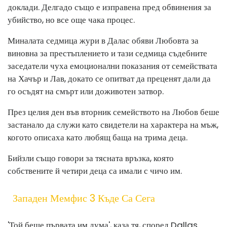
доклади. Делгадо също е изправена пред обвинения за
убийство, но все още чака процес.
Миналата седмица жури в Далас обяви Любовта за
виновна за престъплението и тази седмица съдебните
заседатели чуха емоционални показания от семействата
на Хачър и Лав, докато се опитват да преценят дали да
го осъдят на смърт или доживотен затвор.
През целия ден във вторник семейството на Любов беше
застанало да служи като свидетели на характера на мъж,
когото описаха като любящ баща на трима деца.
Бийзли също говори за тясната връзка, която
собствените й четири деца са имали с чичо им.
Западен Мемфис 3 Къде Са Сега
'Той беше първата им дума', каза тя, според Dallas