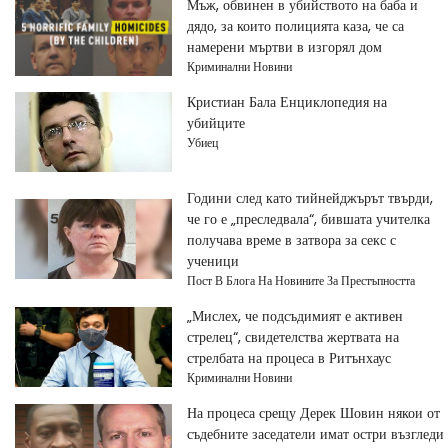
Мъж, обвинен в убийството на баба и
дядо, за които полицията каза, че са
намерени мъртви в изгорял дом
Криминални Новини
Кристиан Бала Енциклопедия на
убийците
Убиец
Години след като тийнейджърът твърди,
че го е „преследвала“, бившата учителка
получава време в затвора за секс с
ученици
Пост В Блога На Новините За Престъпността
„Мислех, че подсъдимият е активен
стрелец“, свидетелства жертвата на
стрелбата на процеса в Ритънхаус
Криминални Новини
На процеса срещу Дерек Шовин някои от
съдебните заседатели имат остри възгледи