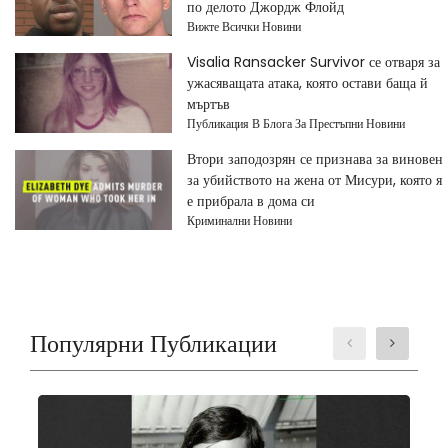
по делото Джордж Флойд
Вижте Всички Новини
Visalia Ransacker Survivor се отваря за
ужасяващата атака, която остави баща й
мъртъв
Публикация В Блога За Престъпни Новини
Втори заподозрян се признава за виновен
за убийството на жена от Мисури, която я
е прибрала в дома си
Криминални Новини
Популярни Публикации