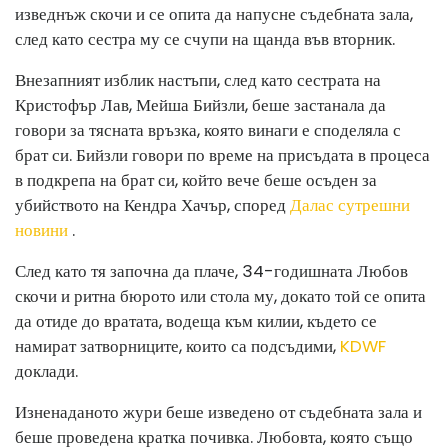
изведнъж скочи и се опита да напусне съдебната зала,
след като сестра му се счупи на щанда във вторник.
Внезапният изблик настъпи, след като сестрата на
Кристофър Лав, Мейша Бийзли, беше застанала да
говори за тясната връзка, която винаги е споделяла с
брат си. Бийзли говори по време на присъдата в процеса
в подкрепа на брат си, който вече беше осъден за
убийството на Кендра Хачър, според
Далас сутрешни
новини
.
След като тя започна да плаче, 34-годишната Любов
скочи и ритна бюрото или стола му, докато той се опита
да отиде до вратата, водеща към килии, където се
намират затворниците, които са подсъдими,
KDWF
доклади.
Изненаданото жури беше изведено от съдебната зала и
беше проведена кратка почивка. Любовта, която също