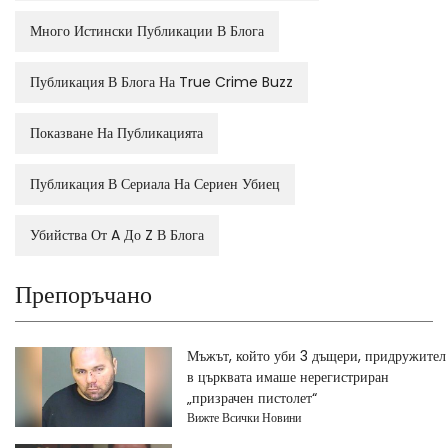
Много Истински Публикации В Блога
Публикация В Блога На True Crime Buzz
Показване На Публикацията
Публикация В Сериала На Сериен Убиец
Убийства От A До Z В Блога
Препоръчано
Мъжът, който уби 3 дъщери, придружител
в църквата имаше нерегистриран
„призрачен пистолет“
Вижте Всички Новини