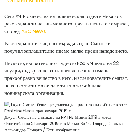
Онлайн Безплатно
Сега ФБР съдейства на полицейския отдел в Чикаго в
разследването на „възможното престъпление от омраза“,
според
ABC News
.
Разследващите също потвърждават, че Смолет е
получил заплашително писмо малко преди нападението.
Писмото, изпратено до студиото Fox в Чикаго на 22
януари, съдържаше заплашителен език и имаше
прахообразно вещество в него. Изследователите смятат,
че веществото може да е тиленол, съобщава
новинарската организация.
Джуси Смолет на снимката на NATPE Маями 2019 в хотел
Фонтенбло на 21 януари 2019 г. в Маями Бийч, Флорида
Снимка:
Александър Тамарго / Гети изображения