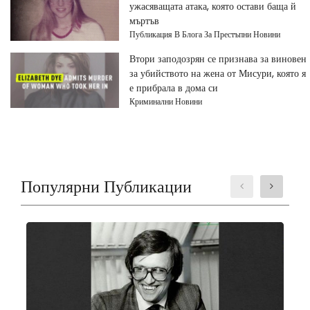
ужасяващата атака, която остави баща й
мъртъв
Публикация В Блога За Престъпни Новини
Втори заподозрян се признава за виновен
за убийството на жена от Мисури, която я
е прибрала в дома си
Криминални Новини
Популярни Публикации