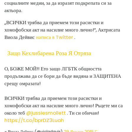
социалните медии, за да изразят подкрепата си за
актьора.
„ВСИЧКИ трябва да приемем този расистки и
хомофобски акт на насилие много лично!“, Актрисата
Виола Дейвис
написа в Twitter
.
Защо Кехлибарена Роза Я Отряза
О, БОЖЕ МОЙ!! Ето защо ЛГБТК общността
продължава да се бори да бъде видяна и ЗАЩИТЕНА
срещу омразата!
ВСИЧКИ трябва да приемем този расистки и
хомофобски акт на насилие много лично! Ръцете ми са
около теб
@jussiesmollett
. Ти си обичан!
https://t.co/bprDZ3Luah
- Виола Дейвис (@violadavis)
29 Януари 2019 Г.