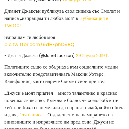
Джанет Джаксън публикува своя снимка със Смолет и
написа „изпращам ти любов моя“ в
Публикация в
Twitter
.
изпращам ти любов моя
pic.twitter.com/9dHEphO8BQ
- Джанет Джаксън (@JanetJackson)
29 Януари 2019 Г.
Политиците също се обърнаха към социалните медии,
включително представителката Максин Уотърс,
Калифорния, която нарече Смолет свой приятел.
„Джуси е моят приятел - много талантливо и красиво
човешко същество. Толкова е болно, че хомофобските
хейтъри биха се осмелили да наранят някой, който обича
и дава, “
тя написа
. „Отдаден съм на намирането на
виновниците и изправянето им пред съда. Джуси не