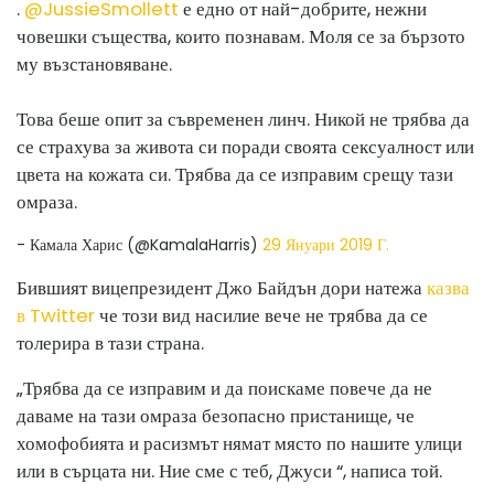
.
@JussieSmollett
е едно от най-добрите, нежни
човешки същества, които познавам. Моля се за бързото
му възстановяване.
Това беше опит за съвременен линч. Никой не трябва да
се страхува за живота си поради своята сексуалност или
цвета на кожата си. Трябва да се изправим срещу тази
омраза.
- Камала Харис (@KamalaHarris)
29 Януари 2019 Г.
Бившият вицепрезидент Джо Байдън дори натежа
казва
в Twitter
че този вид насилие вече не трябва да се
толерира в тази страна.
„Трябва да се изправим и да поискаме повече да не
даваме на тази омраза безопасно пристанище, че
хомофобията и расизмът нямат място по нашите улици
или в сърцата ни. Ние сме с теб, Джуси “, написа той.