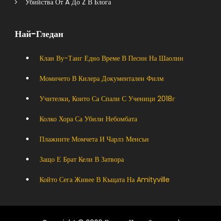
Убийства От A До Z В Блога
Най-Гледан
Клан Ву-Танг Едно Време В Песни На Шаолин
Момичето В Килера Документален Филм
Учителки, Които Са Спали С Ученици 2018г
Колко Хора Са Убили Небомбата
Плажните Момчета И Чарлз Менсън
Защо Е Брат Кели В Затвора
Който Сега Живее В Къщата На Amityville