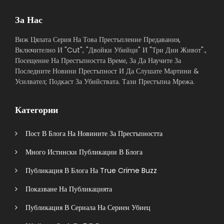
За Нас
Виж Цялата Серия На Това Престъпление Предавания,
Включително И "Cut", "Двойки Убийци" И "Три Дни Живот".,
Посещение На Престъпността Време, За Да Научите За
Последните Новини Престъпност И Да Слушате Мартини &
Усилвател; Подкаст За Убийствата. Тази Престъпна Мрежа.
Категории
Пост В Блога На Новините За Престъпността
Много Истински Публикации В Блога
Публикация В Блога На True Crime Buzz
Показване На Публикацията
Публикация В Сериала На Сериен Убиец