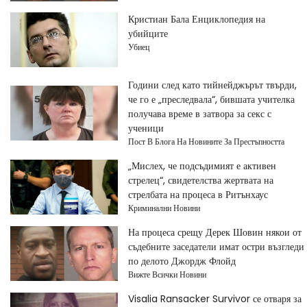
Кристиан Бала Енциклопедия на
убийците
Убиец
Години след като тийнейджърът твърди,
че го е „преследвала“, бившата учителка
получава време в затвора за секс с
ученици
Пост В Блога На Новините За Престъпността
„Мислех, че подсъдимият е активен
стрелец“, свидетелства жертвата на
стрелбата на процеса в Ритънхаус
Криминални Новини
На процеса срещу Дерек Шовин някои от
съдебните заседатели имат остри възгледи
по делото Джордж Флойд
Вижте Всички Новини
Visalia Ransacker Survivor се отваря за