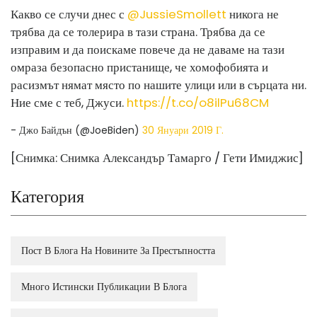
Какво се случи днес с
@JussieSmollett
никога не
трябва да се толерира в тази страна. Трябва да се
изправим и да поискаме повече да не даваме на тази
омраза безопасно пристанище, че хомофобията и
расизмът нямат място по нашите улици или в сърцата ни.
Ние сме с теб, Джуси.
https://t.co/o8ilPu68CM
- Джо Байдън (@JoeBiden)
30 Януари 2019 Г.
[Снимка: Снимка Александър Тамарго / Гети Имиджис]
Категория
Пост В Блога На Новините За Престъпността
Много Истински Публикации В Блога