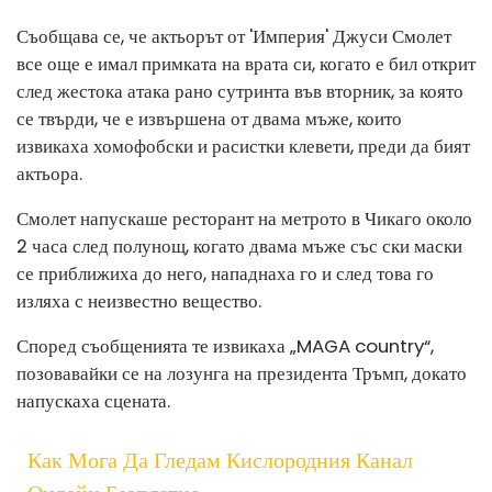
Съобщава се, че актьорът от 'Империя' Джуси Смолет
все още е имал примката на врата си, когато е бил открит
след жестока атака рано сутринта във вторник, за която
се твърди, че е извършена от двама мъже, които
извикаха хомофобски и расистки клевети, преди да бият
актьора.
Смолет напускаше ресторант на метрото в Чикаго около
2 часа след полунощ, когато двама мъже със ски маски
се приближиха до него, нападнаха го и след това го
изляха с неизвестно вещество.
Според съобщенията те извикаха „MAGA country“,
позовавайки се на лозунга на президента Тръмп, докато
напускаха сцената.
Как Мога Да Гледам Кислородния Канал