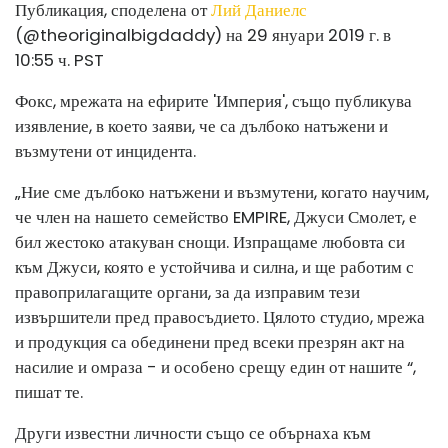
Публикация, споделена от
Лий Даниелс
(@theoriginalbigdaddy) на 29 януари 2019 г. в
10:55 ч. PST
Фокс, мрежата на ефирите 'Империя', също публикува
изявление, в което заяви, че са дълбоко натъжени и
възмутени от инцидента.
„Ние сме дълбоко натъжени и възмутени, когато научим,
че член на нашето семейство EMPIRE, Джуси Смолет, е
бил жестоко атакуван снощи. Изпращаме любовта си
към Джуси, която е устойчива и силна, и ще работим с
правоприлагащите органи, за да изправим тези
извършители пред правосъдието. Цялото студио, мрежа
и продукция са обединени пред всеки презрян акт на
насилие и омраза - и особено срещу един от нашите “,
пишат те.
Други известни личности също се обърнаха към