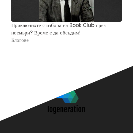
Приключихте с избора на Book Club през
Ч
ноември? Време е да обсъдим!
„
Блогове
П