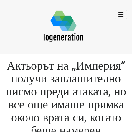
Актьорът на „Империя“
получи заплашително
писмо преди атаката, но
все още имаше примка
около врата си, когато
беше намерен