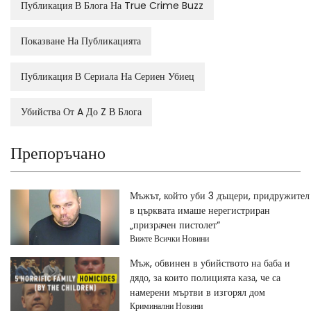
Публикация В Блога На True Crime Buzz
Показване На Публикацията
Публикация В Сериала На Сериен Убиец
Убийства От A До Z В Блога
Препоръчано
Мъжът, който уби 3 дъщери, придружител
в църквата имаше нерегистриран
„призрачен пистолет“
Вижте Всички Новини
Мъж, обвинен в убийството на баба и
дядо, за които полицията каза, че са
намерени мъртви в изгорял дом
Криминални Новини