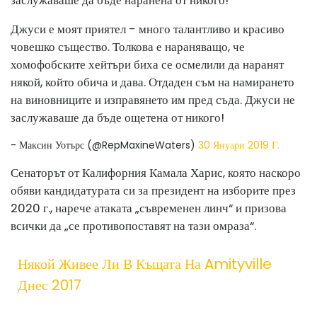
заслужаваше да бъде наранена от никого! ”
Джуси е моят приятел - много талантливо и красиво
човешко същество. Толкова е нараняващо, че
хомофобските хейтъри биха се осмелили да наранят
някой, който обича и дава. Отдаден съм на намирането
на виновниците и изправянето им пред съда. Джуси не
заслужаваше да бъде ощетена от никого!
- Максин Уотърс (@RepMaxineWaters)
30 Януари 2019 Г.
Сенаторът от Калифорния Камала Харис, която наскоро
обяви кандидатурата си за президент на изборите през
2020 г., нарече атаката „съвременен линч“ и призова
всички да „се противопоставят на тази омраза“.
Някой Живее Ли В Къщата На Amityville
Днес 2017