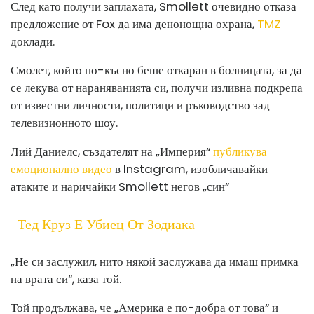
След като получи заплахата, Smollett очевидно отказа
предложение от Fox да има денонощна охрана,
TMZ
доклади.
Смолет, който по-късно беше откаран в болницата, за да
се лекува от нараняванията си, получи изливна подкрепа
от известни личности, политици и ръководство зад
телевизионното шоу.
Лий Даниелс, създателят на „Империя“
публикува
емоционално видео
в Instagram, изобличавайки
атаките и наричайки Smollett негов „син“
Тед Круз Е Убиец От Зодиака
„Не си заслужил, нито някой заслужава да имаш примка
на врата си“, каза той.
Той продължава, че „Америка е по-добра от това“ и