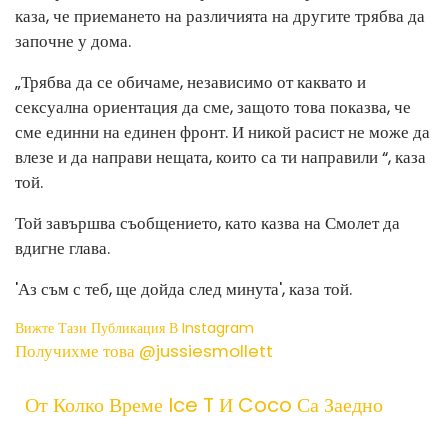
каза, че приемането на различията на другите трябва да
започне у дома.
„Трябва да се обичаме, независимо от каквато и
сексуална ориентация да сме, защото това показва, че
сме единни на единен фронт. И никой расист не може да
влезе и да направи нещата, които са ти направили “, каза
той.
Той завършва съобщението, като казва на Смолет да
вдигне глава.
'Аз съм с теб, ще дойда след минута', каза той.
Вижте Тази Публикация В Instagram
Получихме това @jussiesmollett
От Колко Време Ice T И Coco Са Заедно