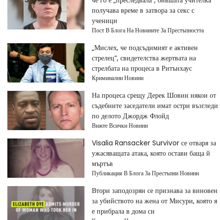
че го е „преследвала“, бившата учителка
получава време в затвора за секс с
ученици
Пост В Блога На Новините За Престъпността
„Мислех, че подсъдимият е активен
стрелец“, свидетелства жертвата на
стрелбата на процеса в Ритънхаус
Криминални Новини
На процеса срещу Дерек Шовин някои от
съдебните заседатели имат остри възгледи
по делото Джордж Флойд
Вижте Всички Новини
Visalia Ransacker Survivor се отваря за
ужасяващата атака, която остави баща й
мъртъв
Публикация В Блога За Престъпни Новини
Втори заподозрян се признава за виновен
за убийството на жена от Мисури, която я
е прибрала в дома си