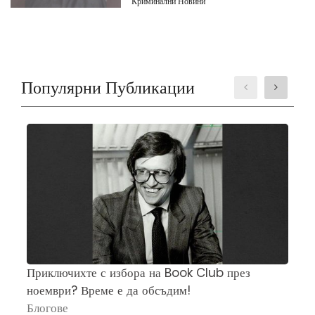
Криминални Новини
Популярни Публикации
Приключихте с избора на Book Club през
Ч
ноември? Време е да обсъдим!
„
Блогове
П