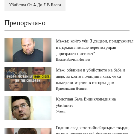
Убийства От A До Z В Блога
Препоръчано
Мъжът, който уби 3 дъщери, придружител
в църквата имаше нерегистриран
„призрачен пистолет“
Вижте Всички Новини
Мъж, обвинен в убийството на баба и
дядо, за които полицията каза, че са
намерени мъртви в изгорял дом
Криминални Новини
Кристиан Бала Енциклопедия на
убийците
Убиец
Години след като тийнейджърът твърди,