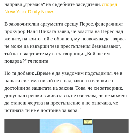
направи „гримаса“ на съдебните заседатели.
според
New York Daily News
.
В заключителни аргументи срещу Перес, федералният
прокурор Надя Шихата заяви, че властта на Перес над
жените, на които той е обвинен, му позволява да „вярва,
че може да извърши тези престъпления безнаказано“,
тъй като жертвите му са затворници. „Кой ще им
повярва?“ тя попита.
Но тя добави: „Време е да уведомим подсъдимия, че в
нашата система никой не е над закона и всички са
достойни за защитата на закона. Това, че си затворник,
допуснал грешки в живота си, не означава, че не можеш
да станеш жертва на престъпление и не означава, че
истината ти не е достойна за вяра. '