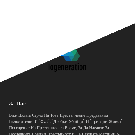
За Нас
Виж Цялата Серия На Това Престъпление Предавания,
Включително И "Cut", "Двойки Убийци" И "Три Дни Живот".,
Посещение На Престъпността Време, За Да Научите За
Последните Новини Престъпност И Да Слушате Мартини &