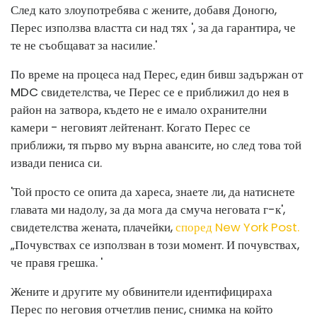
След като злоупотребява с жените, добавя Доногю,
Перес използва властта си над тях ', за да гарантира, че
те не съобщават за насилие.'
По време на процеса над Перес, един бивш задържан от
MDC свидетелства, че Перес се е приближил до нея в
район на затвора, където не е имало охранителни
камери - неговият лейтенант. Когато Перес се
приближи, тя първо му върна авансите, но след това той
извади пениса си.
'Той просто се опита да хареса, знаете ли, да натиснете
главата ми надолу, за да мога да смуча неговата г-к',
свидетелства жената, плачейки,
според New York Post.
„Почувствах се използван в този момент. И почувствах,
че правя грешка. '
Жените и другите му обвинители идентифицираха
Перес по неговия отчетлив пенис, снимка на който