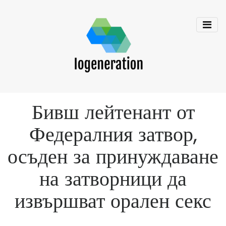
Бивш лейтенант от
Федералния затвор,
осъден за принуждаване
на затворници да
извършват орален секс