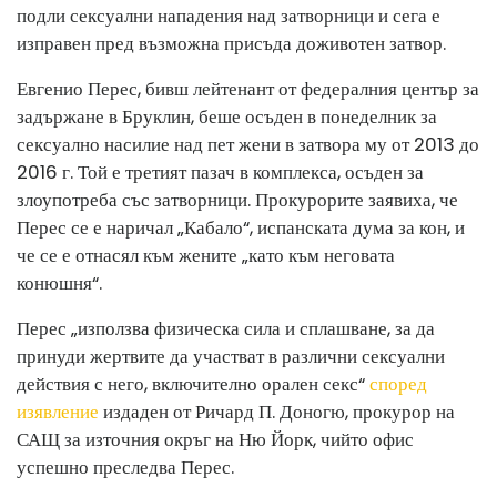
подли сексуални нападения над затворници и сега е
изправен пред възможна присъда доживотен затвор.
Евгенио Перес, бивш лейтенант от федералния център за
задържане в Бруклин, беше осъден в понеделник за
сексуално насилие над пет жени в затвора му от 2013 до
2016 г. Той е третият пазач в комплекса, осъден за
злоупотреба със затворници. Прокурорите заявиха, че
Перес се е наричал „Кабало“, испанската дума за кон, и
че се е отнасял към жените „като към неговата
конюшня“.
Перес „използва физическа сила и сплашване, за да
принуди жертвите да участват в различни сексуални
действия с него, включително орален секс“
според
изявление
издаден от Ричард П. Доногю, прокурор на
САЩ за източния окръг на Ню Йорк, чийто офис
успешно преследва Перес.