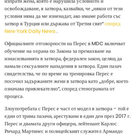
изпрати жена, която е нарушила условното й
освобождаване, в затвора, казвайки, че „някои от тези
условия няма да ме изненадат, ако имаме работа със
затвор в Турция или държава от Третия свят“
според
New York Daily News
.
Официалните отговорности на Перес в MDC включват
обучение на охрана по Закона за премахване на
изнасилванията в затвора, федерален закон, целящ да
намали сексуалните нападения в затвора. Един пазач
свидетелства, че по време на тренировка Перес е
посочил задържаните жени в затвора като „добре, което
означава привлекателно“, според стенограмата от
процеса.
Злоупотребата с Перес е част от модел в затвора - той е
един от трима пазачи, арестувани в един ден през 2017 г.
Перес и двамата други офицери, лейтенант Карлос
Ричард Мартинес и полицейският служител Армандо