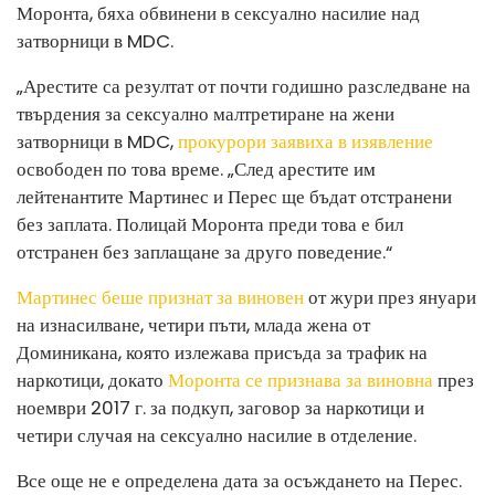
Моронта, бяха обвинени в сексуално насилие над
затворници в MDC.
„Арестите са резултат от почти годишно разследване на
твърдения за сексуално малтретиране на жени
затворници в MDC,
прокурори заявиха в изявление
освободен по това време. „След арестите им
лейтенантите Мартинес и Перес ще бъдат отстранени
без заплата. Полицай Моронта преди това е бил
отстранен без заплащане за друго поведение.“
Мартинес беше признат за виновен
от жури през януари
на изнасилване, четири пъти, млада жена от
Доминикана, която излежава присъда за трафик на
наркотици, докато
Моронта се признава за виновна
през
ноември 2017 г. за подкуп, заговор за наркотици и
четири случая на сексуално насилие в отделение.
Все още не е определена дата за осъждането на Перес.