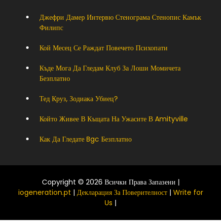
Джефри Дамер Интервю Стенограма Стенопис Камък
Филипс
Кой Месец Се Раждат Повечето Психопати
Къде Мога Да Гледам Клуб За Лоши Момичета
Безплатно
Тед Круз, Зодиака Убиец?
Който Живее В Къщата На Ужасите В Amityville
Как Да Гледате Bgc Безплатно
Copyright © 2026 Всички Права Запазени |
iogeneration.pt
|
Декларация За Поверителност
|
Write for
Us
|