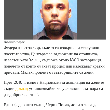
евгенио перес
Федералният затвор, където са извършени сексуални
посегателства, Центърът за задържане на столицата,
известен като 'MDC', съдържа около 1800 затворници,
повечето от които очакват процес или излежават кратки
присъди. Малък процент от затворниците са жени.
През 2016 г. излезе Националната асоциация на жените
съдии
доклад
установявайки, че условията в затвора са
„недобросъвестни“.
Един федерален съдия, Черил Полак, дори отказа да