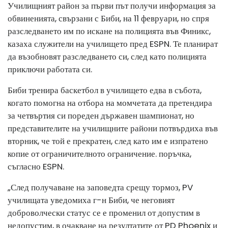
Училищният район за първи път получи информация за
обвиненията, свързани с Биби, на 11 февруари, но спря
разследването им по искане на полицията във Финикс,
казаха служители на училището пред ESPN. Те планират
да възобновят разследването си, след като полицията
приключи работата си.
Биби тренира баскетбол в училището едва в събота,
когато помогна на отбора на момчетата да претендира
за четвъртия си пореден държавен шампионат, но
представителите на училищните райони потвърдиха във
вторник, че той е прекратен, след като им е изпратено
копие от ограничителното ограничение. поръчка,
съгласно ESPN.
„След получаване на заповедта срещу тормоз, PV
училищата уведомиха г-н Биби, че неговият
доброволчески статус се е променил от допустим в
недопустим, в очакване на резултатите от PD Phoenix и