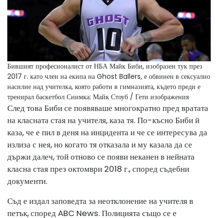
Бившият професионалист от НБА Майк Биби, изобразен тук през
2017 г. като член на екипа на Ghost Ballers, е обвинен в сексуално
насилие над учителка, която работи в гимназията, където преди е
тренирал баскетбол
Снимка: Майк Стоуб / Гети изображения
След това Биби се появяваше многократно пред вратата
на класната стая на учителя, каза тя. По-късно Биби й
каза, че е пил в деня на инцидента и че се интересува да
излиза с нея, но когато тя отказала и му казала да се
държи далеч, той отново се появи неканен в нейната
класна стая през октомври 2018 г., според съдебни
документи.
Съд е издал заповедта за неотклонение на учителя в
петък, според ABC News. Полицията също се е