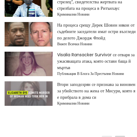
стрелец“, свидетелства жертвата на
стрелбата на процеса в Ритънхаус
Криминални Новини
На процеса срещу Дерек Шовин някои от
съдебните заседатели имат остри възгледи
по делото Джордж Флойд
Вижте Всички Новини
Visalia Ransacker Survivor се отваря за
ужасяващата атака, която остави баща й
мъртъв
Публикация В Блога За Престъпни Новини
Втори заподозрян се признава за виновен
за убийството на жена от Мисури, която я
е прибрала в дома си
Криминални Новини