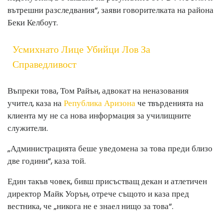
вътрешни разследвания“, заяви говорителката на района
Беки Келбоут.
Усмихнато Лице Убийци Лов За
Справедливост
Въпреки това, Том Райън, адвокат на неназования
учител, каза на
Република Аризона
че твърденията на
клиента му не са нова информация за училищните
служители.
„Администрацията беше уведомена за това преди близо
две години“, каза той.
Един такъв човек, бивш присъстващ декан и атлетичен
директор Майк Уорън, отрече същото и каза пред
вестника, че „никога не е знаел нищо за това“.