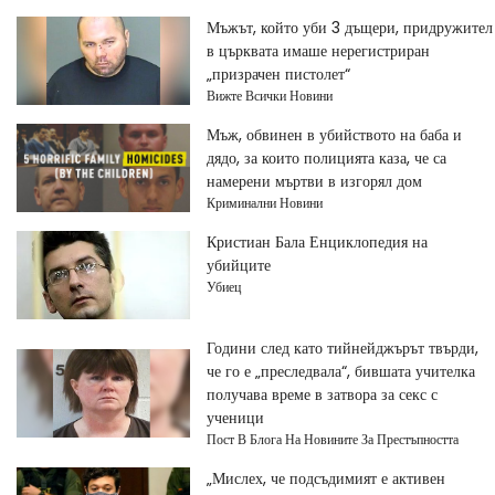
Мъжът, който уби 3 дъщери, придружител
в църквата имаше нерегистриран
„призрачен пистолет“
Вижте Всички Новини
Мъж, обвинен в убийството на баба и
дядо, за които полицията каза, че са
намерени мъртви в изгорял дом
Криминални Новини
Кристиан Бала Енциклопедия на
убийците
Убиец
Години след като тийнейджърът твърди,
че го е „преследвала“, бившата учителка
получава време в затвора за секс с
ученици
Пост В Блога На Новините За Престъпността
„Мислех, че подсъдимият е активен