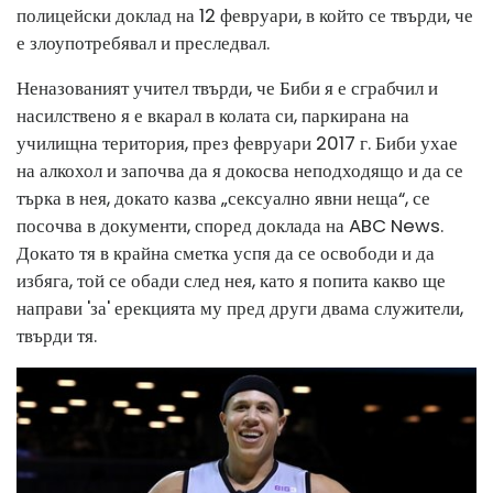
полицейски доклад на 12 февруари, в който се твърди, че
е злоупотребявал и преследвал.
Неназованият учител твърди, че Биби я е сграбчил и
насилствено я е вкарал в колата си, паркирана на
училищна територия, през февруари 2017 г. Биби ухае
на алкохол и започва да я докосва неподходящо и да се
търка в нея, докато казва „сексуално явни неща“, се
посочва в документи, според доклада на ABC News.
Докато тя в крайна сметка успя да се освободи и да
избяга, той се обади след нея, като я попита какво ще
направи 'за' ерекцията му пред други двама служители,
твърди тя.