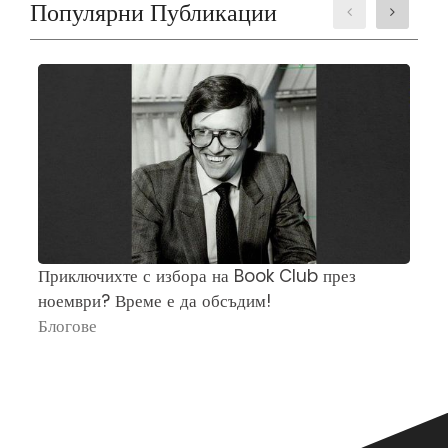
Популярни Публикации
Приключихте с избора на Book Club през
Ч
ноември? Време е да обсъдим!
„
Блогове
П