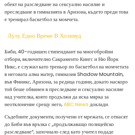
обект на разследване на сексуално насилие и
преследване в гимназията в Аризона, където преди това
е тренирал баскетбол за момчета.
Лулу Едно Време В Холивуд
Биби, 40-годишен стипендиант на многобройни
отбори, включително Сакраменто Кингс и Ню Йорк
Никс, е служил като треньор по баскетбол на момчетата
в неговата алма матер, гимназия Shadow Mountain,
във Финикс, Аризона, за редица години, докато наскоро
той беше обвинен в преследване и сексуално насилие
над учителка, която продължи да иска мярка за
неотклонение срещу него,
ABC News
доклади.
Съдебните документи, получени от мрежата, се отнасят
до Биби във връзка с „продължаващо полицейско
разследване“, започнало след като учител подаде