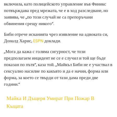
включила, като полицейското управление във Финикс
потвърждава пред мрежата, че е в ход разследване, но
заявява, че „по този случай не са препоръчани
обвинения срещу никого“.
Биби отрече исканията чрез изявление на адвоката си,
Доналд Харис,
ESPN
доклади.
„Мога да кажа с голяма сигурност, че този
предполагаем инцидент не се е случил и той ще бъде
показан по пътя“, каза той. „Майкъл Биби не е участвал в
сексуално насилие по какъвто и да е начин, форма или
форма, за което се твърди от тази дама преди две
години.“
Майка И Дъщеря Умират При Пожар В
Къщата