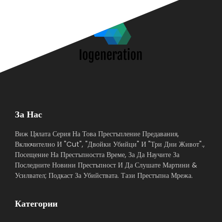
За Нас
Виж Цялата Серия На Това Престъпление Предавания,
Включително И "Cut", "Двойки Убийци" И "Три Дни Живот".,
Посещение На Престъпността Време, За Да Научите За
Последните Новини Престъпност И Да Слушате Мартини &
Усилвател; Подкаст За Убийствата. Тази Престъпна Мрежа.
Категории