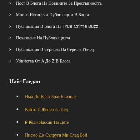
Пост В Блога На Новините За Престъпността
Много Истински Публикации В Блога
Публикация В Блога На True Crime Buzz
Показване На Публикацията
Публикация В Сериала На Сериен Убиец
Убийства От A До Z В Блога
Най-Гледан
Има Ли Кели Брат Близнак
Който Е Женен За Лед
R Кели Ядосан На Дете
Писмо До Съпруга Ми След Бой