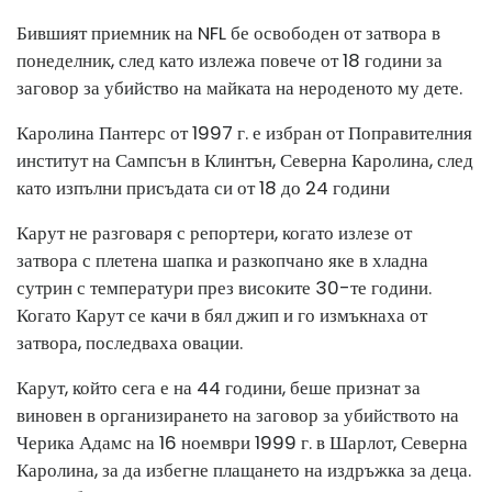
Бившият приемник на NFL бе освободен от затвора в
понеделник, след като излежа повече от 18 години за
заговор за убийство на майката на нероденото му дете.
Каролина Пантерс от 1997 г. е избран от Поправителния
институт на Сампсън в Клинтън, Северна Каролина, след
като изпълни присъдата си от 18 до 24 години
Карут не разговаря с репортери, когато излезе от
затвора с плетена шапка и разкопчано яке в хладна
сутрин с температури през високите 30-те години.
Когато Карут се качи в бял джип и го измъкнаха от
затвора, последваха овации.
Карут, който сега е на 44 години, беше признат за
виновен в организирането на заговор за убийството на
Черика Адамс на 16 ноември 1999 г. в Шарлот, Северна
Каролина, за да избегне плащането на издръжка за деца.