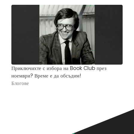
Приключихте с избора на Book Club през
Ч
ноември? Време е да обсъдим!
„
Блогове
П