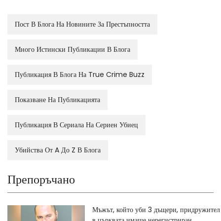
Пост В Блога На Новините За Престъпността
Много Истински Публикации В Блога
Публикация В Блога На True Crime Buzz
Показване На Публикацията
Публикация В Сериала На Сериен Убиец
Убийства От A До Z В Блога
Препоръчано
Мъжът, който уби 3 дъщери, придружител
в църквата имаше нерегистриран