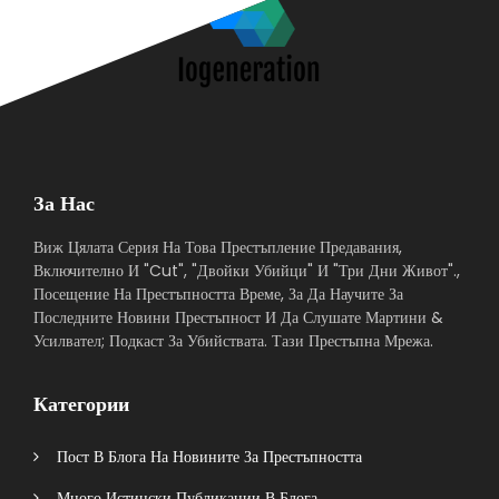
За Нас
Виж Цялата Серия На Това Престъпление Предавания,
Включително И "Cut", "Двойки Убийци" И "Три Дни Живот".,
Посещение На Престъпността Време, За Да Научите За
Последните Новини Престъпност И Да Слушате Мартини &
Усилвател; Подкаст За Убийствата. Тази Престъпна Мрежа.
Категории
Пост В Блога На Новините За Престъпността
Много Истински Публикации В Блога