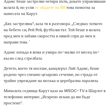
Адамс беше застрелян четири пъти, докато управляваше
колата й, но успя
се обадете на 911
това помогна за
намесата на Карут.
„Бях застреляна“, каза тя в разговора. „Следвах таткото
на бебето си, Рей Рей, футболистът. Той беше в колата
пред мен и забави скоростта и някой спря до мен и
направи това. '
Адамс изпада в кома и умира по-малко от месец по-
късно след стрелбата.
Детето, което тя носеше, канцлерът Лий Адамс, беше
родено чрез спешно цезарово сечение, но страда от
трайно увреждане на мозъка и церебрална парализа.
Миналата седмица Карут каза на WSOC-TV в Шарлот в
телефонно интервю: „Искрено искам да ми бъде
простено“.