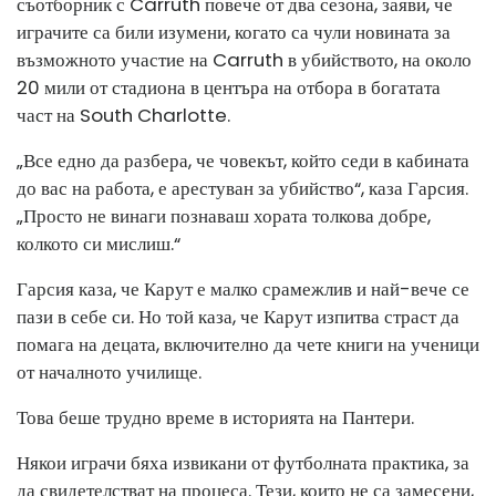
съотборник с Carruth повече от два сезона, заяви, че
играчите са били изумени, когато са чули новината за
възможното участие на Carruth в убийството, на около
20 мили от стадиона в центъра на отбора в богатата
част на South Charlotte.
„Все едно да разбера, че човекът, който седи в кабината
до вас на работа, е арестуван за убийство“, каза Гарсия.
„Просто не винаги познаваш хората толкова добре,
колкото си мислиш.“
Гарсия каза, че Карут е малко срамежлив и най-вече се
пази в себе си. Но той каза, че Карут изпитва страст да
помага на децата, включително да чете книги на ученици
от началното училище.
Това беше трудно време в историята на Пантери.
Някои играчи бяха извикани от футболната практика, за
да свидетелстват на процеса. Тези, които не са замесени,