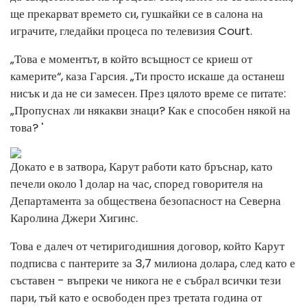
ще прекарват времето си, гушкайки се в салона на
играчите, гледайки процеса по телевизия Court.
„Това е моментът, в който всъщност се криеш от
камерите“, каза Гарсия. „Ти просто искаше да останеш
нисък и да не си замесен. През цялото време се питате:
„Пропуснах ли някакви знаци? Как е способен някой на
това? '
Докато е в затвора, Карут работи като бръснар, като
печели около 1 долар на час, според говорителя на
Департамента за обществена безопасност на Северна
Каролина Джери Хигинс.
Това е далеч от четиригодишния договор, който Карут
подписва с пантерите за 3,7 милиона долара, след като е
съставен - въпреки че никога не е събрал всички тези
пари, тъй като е освободен през третата година от