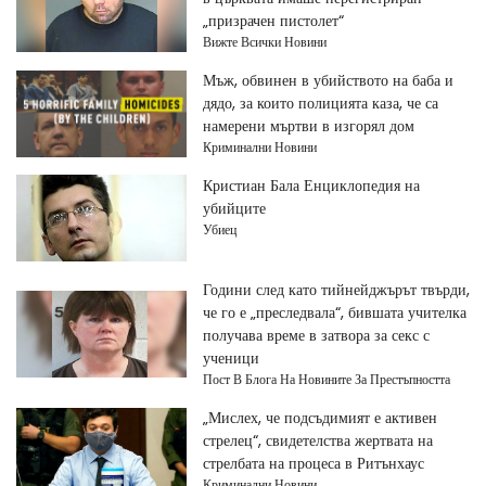
„призрачен пистолет“
Вижте Всички Новини
Мъж, обвинен в убийството на баба и
дядо, за които полицията каза, че са
намерени мъртви в изгорял дом
Криминални Новини
Кристиан Бала Енциклопедия на
убийците
Убиец
Години след като тийнейджърът твърди,
че го е „преследвала“, бившата учителка
получава време в затвора за секс с
ученици
Пост В Блога На Новините За Престъпността
„Мислех, че подсъдимият е активен
стрелец“, свидетелства жертвата на
стрелбата на процеса в Ритънхаус
Криминални Новини