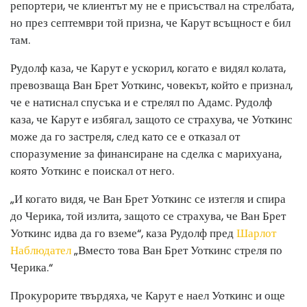
репортери, че клиентът му не е присъствал на стрелбата,
но през септември той призна, че Карут всъщност е бил
там.
Рудолф каза, че Карут е ускорил, когато е видял колата,
превозваща Ван Брет Уоткинс, човекът, който е признал,
че е натиснал спусъка и е стрелял по Адамс. Рудолф
каза, че Карут е избягал, защото се страхува, че Уоткинс
може да го застреля, след като се е отказал от
споразумение за финансиране на сделка с марихуана,
която Уоткинс е поискал от него.
„И когато видя, че Ван Брет Уоткинс се изтегля и спира
до Черика, той излита, защото се страхува, че Ван Брет
Уоткинс идва да го вземе“, каза Рудолф пред
Шарлот
Наблюдател
„Вместо това Ван Брет Уоткинс стреля по
Черика.“
Прокурорите твърдяха, че Карут е наел Уоткинс и още