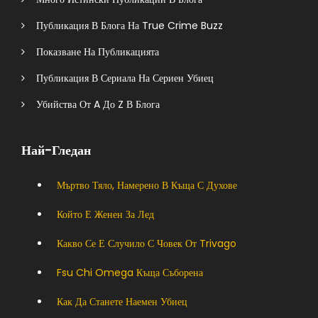
Публикация В Блога На True Crime Buzz
Показване На Публикацията
Публикация В Сериала На Сериен Убиец
Убийства От A До Z В Блога
Най-Гледан
Мъртво Тяло, Намерено В Къща С Духове
Който Е Женен За Лед
Какво Се Е Случило С Човек От Trivago
Fsu Chi Omega Къща Съборена
Как Да Станете Наемен Убиец