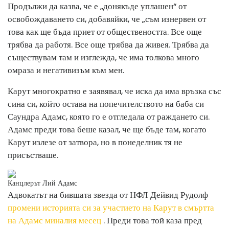
Продължи да казва, че е „донякъде уплашен“ от
освобождаването си, добавяйки, че „съм изнервен от
това как ще бъда приет от обществеността. Все още
трябва да работя. Все още трябва да живея. Трябва да
съществувам там и изглежда, че има толкова много
омраза и негативизъм към мен.
Карут многократно е заявявал, че иска да има връзка със
сина си, който остава на попечителството на баба си
Саундра Адамс, която го е отгледала от раждането си.
Адамс преди това беше казал, че ще бъде там, когато
Карут излезе от затвора, но в понеделник тя не
присъстваше.
Канцлерът Лий Адамс
Адвокатът на бившата звезда от НФЛ Дейвид Рудолф
промени историята си за участието на Карут в смъртта
на Адамс миналия месец
. Преди това той каза пред