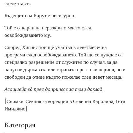
сделката си.
Бъдещето на Карут е несигурно.
Той е откаран на неразкрито място след
освобождаването му.
Според Хигинс той ще участва в деветмесечна
програма след освобождаването. Той ще се нуждае от
специално разрешение от служител по случая, за да
напусне държавата или страната през този период, но е
свободен да отиде където пожелае след девет месеца.
Асошиейтед прес допринесе за този доклад.
[Снимки: Секция за корекции в Северна Каролина, Гети
Имиджис]
Категория