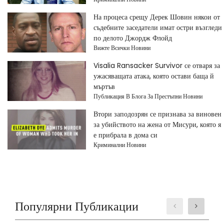
На процеса срещу Дерек Шовин някои от
съдебните заседатели имат остри възгледи
по делото Джордж Флойд
Вижте Всички Новини
Visalia Ransacker Survivor се отваря за
ужасяващата атака, която остави баща й
мъртъв
Публикация В Блога За Престъпни Новини
Втори заподозрян се признава за виновен
за убийството на жена от Мисури, която я
е прибрала в дома си
Криминални Новини
Популярни Публикации