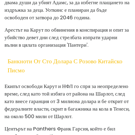
двама души да убият Адамс, за да избегне плащането на
издръжка за деца. Уоткинс е планиран да бъде
освободен от затвора до 2046 година.
Арестът на Карут по обвинения в конспирация и опит за
убийство девет дни след стрелбата изпрати ударни
вълни в цялата организация 'Пантери'.
Банкноти От Сто Долара С Розово Китайско
Писмо
Екипът освободи Карут и НФЛ го спря за неопределено
време, след като той избяга от района на Шарлот, след
като внесе гаранция от 3 милиона долара и бе открит от
федералните власти, скрит в багажника на кола в Тенеси,
на около 500 мили от Шарлот.
Центърът на Panthers Франк Гарсия, който е бил