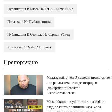
Публикация В Блога На True Crime Buzz
Показване На Публикацията
Публикация В Сериала На Сериен Убиец
Убийства От A До Z В Блога
Препоръчано
Мъжът, който уби 3 дъщери, придружител
в църквата имаше нерегистриран
„призрачен пистолет“
Вижте Всички Новини
Мъж, обвинен в убийството на баба и
дядо, за които полицията каза, че са