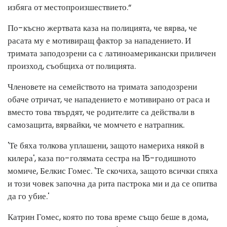
избяга от местопроизшествието.“
По-късно жертвата каза на полицията, че вярва, че
расата му е мотивиращ фактор за нападението. И
тримата заподозрени са с латиноамерикански приличен
произход, съобщиха от полицията.
Членовете на семейството на тримата заподозрени
обаче отричат, че нападението е мотивирано от раса и
вместо това твърдят, че родителите са действали в
самозащита, вярвайки, че момчето е натрапник.
'Те бяха толкова уплашени, защото намериха някой в ​​
килера', каза по-голямата сестра на 15-годишното
момиче, Белкис Гомес. 'Те скочиха, защото всички спяха
и този човек започна да рита пастрока ми и да се опитва
да го убие.'
Катрин Гомес, която по това време също беше в дома,