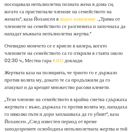
посещавала непълнолетна позната жена в дома си,
когато са пристигнали членове на семейството на
жената“, каза Йохансен в
видео изявление
. „Трима от
членовете на семейството се разгневиха и започнаха да
нападат мъжката непълнолетна жертва.“
Очевидно момчето се е криело в килера, когато
членовете на семейството са го открили в стаята около
02:30 ч., Местна гара
KGO
доклади.
Жертвата каза на полицията, че триото го е държало
против волята му, докато те са продължили да го
атакуват и да крещят множество расови клевети.
„Тези членове на семейството в крайна сметка сдържаха
жертвата с въже, държаха го против волята му, нападаха
го няколко пъти и дори заплашваха да го убият“, каза
Йохансен. „След известен период от време
заподозрените освободиха непълнолетната жертва и той