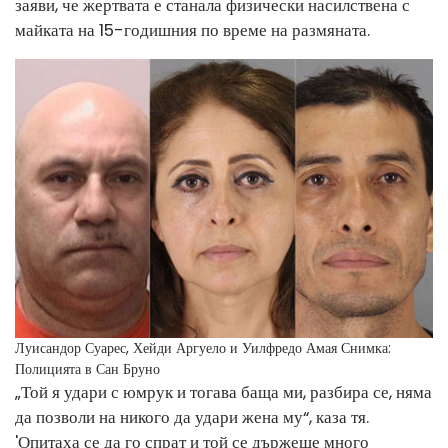
заяви, че жертвата е станала физически насилствена с
майката на 15-годишния по време на размяната.
Луисандор Суарес, Хейди Аргуело и Уилфредо Амая
Снимка:
Полицията в Сан Бруно
„Той я удари с юмрук и тогава баща ми, разбира се, няма
да позволи на никого да удари жена му“, каза тя.
'Опитаха се да го спрат и той се държеше много