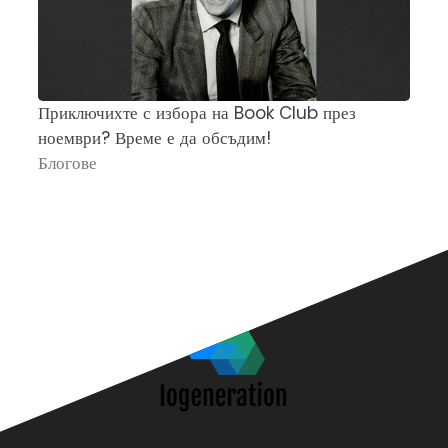
Приключихте с избора на Book Club през
Ч
ноември? Време е да обсъдим!
„
Блогове
П