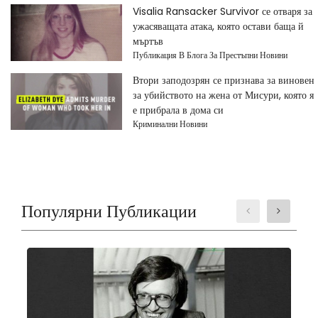
Visalia Ransacker Survivor се отваря за
ужасяващата атака, която остави баща й
мъртъв
Публикация В Блога За Престъпни Новини
Втори заподозрян се признава за виновен
за убийството на жена от Мисури, която я
е прибрала в дома си
Криминални Новини
Популярни Публикации