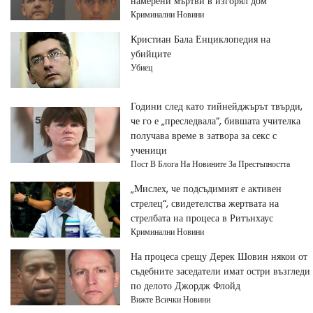
намерени мъртви в изгорял дом
Криминални Новини
Кристиан Бала Енциклопедия на
убийците
Убиец
Години след като тийнейджърът твърди,
че го е „преследвала“, бившата учителка
получава време в затвора за секс с
ученици
Пост В Блога На Новините За Престъпността
„Мислех, че подсъдимият е активен
стрелец“, свидетелства жертвата на
стрелбата на процеса в Ритънхаус
Криминални Новини
На процеса срещу Дерек Шовин някои от
съдебните заседатели имат остри възгледи
по делото Джордж Флойд
Вижте Всички Новини