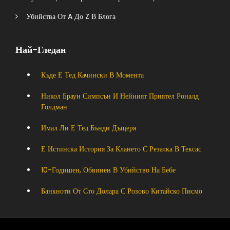
Убийства От A До Z В Блога
Най-Гледан
Къде Е Тед Качински В Момента
Никол Браун Симпсън И Нейният Приятел Роналд
Голдман
Имал Ли Е Тед Бънди Дъщеря
Е Истинска История За Клането С Резачка В Тексас
10-Годишен, Обвинен В Убийство На Бебе
Банкноти От Сто Долара С Розово Китайско Писмо