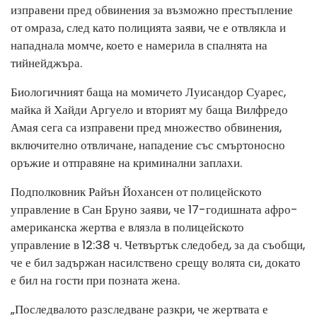
изправени пред обвинения за възможно престъпление
от омраза, след като полицията заяви, че е отвлякла и
нападнала момче, което е намерила в спалнята на
тийнейджъра.
Биологичният баща на момичето Луисандор Суарес,
майка й Хайди Аргуело и вторият му баща Вилфредо
Амая сега са изправени пред множество обвинения,
включително отвличане, нападение със смъртоносно
оръжие и отправяне на криминални заплахи.
Подполковник Райън Йохансен от полицейското
управление в Сан Бруно заяви, че 17-годишната афро-
американска жертва е влязла в полицейското
управление в 12:38 ч. Четвъртък следобед, за да съобщи,
че е бил задържан насилствено срещу волята си, докато
е бил на гости при позната жена.
„Последвалото разследване разкри, че жертвата е