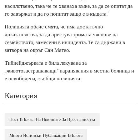
насилствено, така че те хванаха въже, за да се опитат да
го завържат и да го попитат защо е в къщата.'
Полицията обаче смята, че има достатъчно
доказателства, за да арестува тримата членове на
семейството, замесени в инцидента. Те са държани в
затвора на окръг Сан Матео.
Тийнейджърката е била лекувана за
„животозастрашаващи” наранявания в местна болница и
е освободена, съобщи полицията.
Категория
Пост В Блога На Новините За Престъпността
Много Истински Публикации В Блога