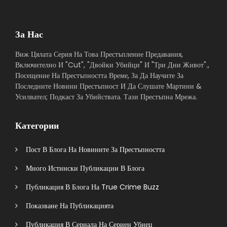
За Нас
Виж Цялата Серия На Това Престъпление Предавания,
Включително И "Cut", "Двойки Убийци" И "Три Дни Живот".,
Посещение На Престъпността Време, За Да Научите За
Последните Новини Престъпност И Да Слушате Мартини &
Усилвател; Подкаст За Убийствата. Тази Престъпна Мрежа.
Категории
Пост В Блога На Новините За Престъпността
Много Истински Публикации В Блога
Публикация В Блога На True Crime Buzz
Показване На Публикацията
Публикация В Сериала На Сериен Убиец