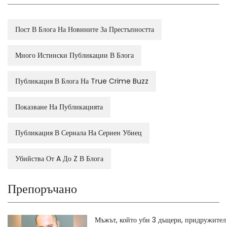
Пост В Блога На Новините За Престъпността
Много Истински Публикации В Блога
Публикация В Блога На True Crime Buzz
Показване На Публикацията
Публикация В Сериала На Сериен Убиец
Убийства От A До Z В Блога
Препоръчано
Мъжът, който уби 3 дъщери, придружител