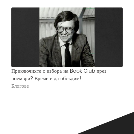
Приключихте с избора на Book Club през
Ч
ноември? Време е да обсъдим!
„
Блогове
П