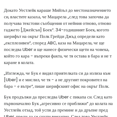
Докато Уестлейк караше Мийзъл до местоназначението
си, властите казаха, че Мацарела „след това започва да
получава текстови съобщения от нейния отново, отново
гаджето [Джейсън] Боек“. 34-годишният Боек, когото
шерифът на окръг Полк Грейди Джъд определи като
„експлозивен“, според ABC, каза на Мацарела, че ще
последва Uber и ще нанесе физически щети на човека,
който го кара - въпреки факта, че тя остава в бара и не т
каране в колата.
„Изглежда, че Бук е видял приятелката си да излиза към
[Uber] и е мислил, че тя - а не другият покровител на
бара - е вътре“, пише шерифският офис на окръг Полк.
Бук продължи да преследва Uber с пикапа си. След като
първоначално Бук „агресивно се приближи“ до колата на
Уестлейк отзад, той успя да премине и да дръпне пред
Uber, преди да се счупи внезапно. След това Уестлейк