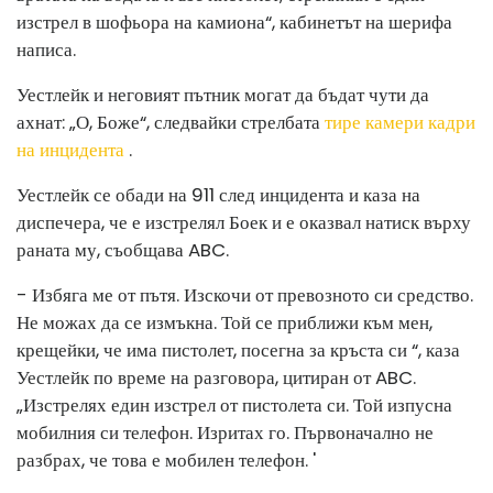
изстрел в шофьора на камиона“, кабинетът на шерифа
написа.
Уестлейк и неговият пътник могат да бъдат чути да
ахнат: „О, Боже“, следвайки стрелбата
тире камери кадри
на инцидента
.
Уестлейк се обади на 911 след инцидента и каза на
диспечера, че е изстрелял Боек и е оказвал натиск върху
раната му, съобщава ABC.
- Избяга ме от пътя. Изскочи от превозното си средство.
Не можах да се измъкна. Той се приближи към мен,
крещейки, че има пистолет, посегна за кръста си “, каза
Уестлейк по време на разговора, цитиран от ABC.
„Изстрелях един изстрел от пистолета си. Той изпусна
мобилния си телефон. Изритах го. Първоначално не
разбрах, че това е мобилен телефон. '