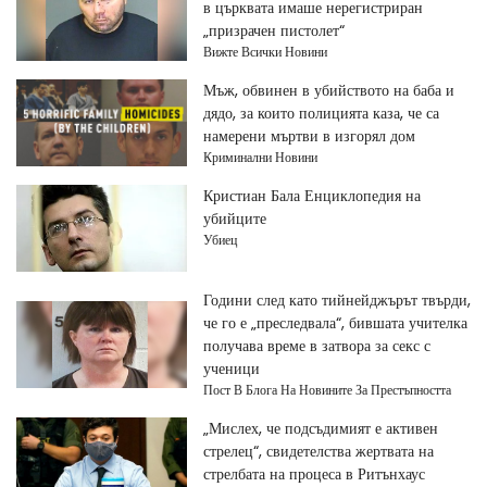
в църквата имаше нерегистриран
„призрачен пистолет“
Вижте Всички Новини
Мъж, обвинен в убийството на баба и
дядо, за които полицията каза, че са
намерени мъртви в изгорял дом
Криминални Новини
Кристиан Бала Енциклопедия на
убийците
Убиец
Години след като тийнейджърът твърди,
че го е „преследвала“, бившата учителка
получава време в затвора за секс с
ученици
Пост В Блога На Новините За Престъпността
„Мислех, че подсъдимият е активен
стрелец“, свидетелства жертвата на
стрелбата на процеса в Ритънхаус