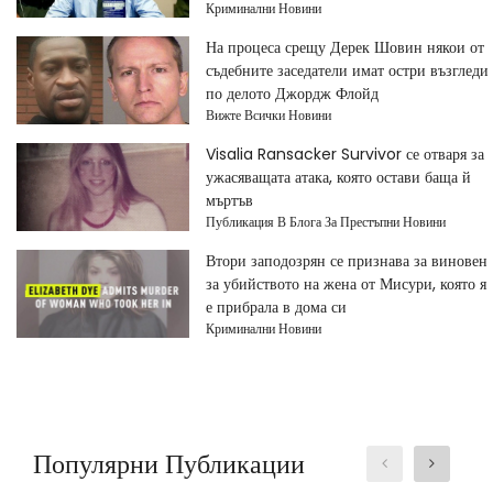
Криминални Новини
На процеса срещу Дерек Шовин някои от
съдебните заседатели имат остри възгледи
по делото Джордж Флойд
Вижте Всички Новини
Visalia Ransacker Survivor се отваря за
ужасяващата атака, която остави баща й
мъртъв
Публикация В Блога За Престъпни Новини
Втори заподозрян се признава за виновен
за убийството на жена от Мисури, която я
е прибрала в дома си
Криминални Новини
Популярни Публикации