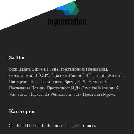
За Нас
Виж Цялата Серия На Това Престъпление Предавания,
Включително И "Cut", "Двойки Убийци" И "Три Дни Живот".,
Посещение На Престъпността Време, За Да Научите За
Последните Новини Престъпност И Да Слушате Мартини &
Усилвател; Подкаст За Убийствата. Тази Престъпна Мрежа.
Категории
Пост В Блога На Новините За Престъпността