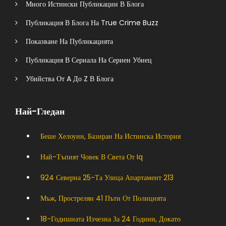
Много Истински Публикации В Блога
Публикация В Блога На True Crime Buzz
Показване На Публикацията
Публикация В Сериала На Сериен Убиец
Убийства От A До Z В Блога
Най-Гледан
Беше Хелоуин, Базиран На Истинска История
Най-Тъпият Човек В Света От Iq
924 Северна 25-Та Улица Апартамент 213
Мъж, Прострелян 41 Пъти От Полицията
18-Годишната Изчезна За 24 Години, Докато