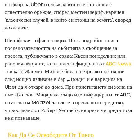
шофьор на Uber на мъж, който го е заплашил с
огнестрелно оръжие, според местен шериф, наречен
'класически случай, в който си стоиш на земята', според
докладите.
Шерифският офис на окръг Полк подробно описа
последователността на събитията в съобщение за
пресата, публикувано в сряда: Късен понеделник или
рано във вторник, жена, идентифицирана от
ABC News
тъй като Жасмин Мизел е била в нетрезво състояние
след нощно излизане в бар „Дънди“ и е наредила на
Uber да я откара до дома. При пристигането си жена на
име Джесика Мацарела, също идентифицирана от ABC,
помогна на Meazel да влезе в превозното средство,
управлявано от Робърт Уестлейк, въпреки че преди това
не я познаваше.
Как Да Се Освободите От Тиксо