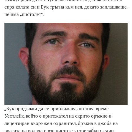
спря колата си и Бук тръгна към нея, докато заплашваше,
че има „пистолет“.
„Бук продължи да се приближава, по това време
Уестлейк, който е притежател на скрито оръжие и
лицензиран въоръжен охранител, бръкна в джоба на
вратата на водача и взе пистолет, стреляйки с един