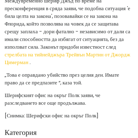
Междувременно шериф Джъд по време на
пресконференция в сряда заяви, че подобна ситуация 'е
била целта на закона', позовавайки се на закона на
Флорида, който позволява на човек да се защитава
срещу заплаха - дори фатално - независимо от дали са
имали способността да избягат от ситуацията, без да
използват сила. Законът придоби известност след
стрелбата на тийнейджъра Трейвън Мартин от Джордж
Цимерман
.
„Това е оправдано убийство през целия ден. Имате
право да се предпазите “, каза той.
Шерифският офис на окръг Полк заяви, че
разследването все още продължава.
[Снимка: Шерифски офис на окръг Полк]
Категория