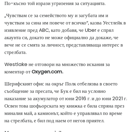
По-късно той изрази угризения за ситуацията.
„Чувствам се за семейството му и загубата им и
чувствам за сина им повече от всичко“, казва Уестлейк в
изявление пред ABC, като добавя, че Uber е спрял
акаунта си, докато не може официално да докаже, че
вече не се смята за личност, представляваща интерес в
стрелбата.
Westlake не отговори на множество искания за
коментар от
Oxygen.com
.
Шерифският офис на окръг Полк отбелязва в своето
съобщение за пресата, че Бук е бил на условно
наказание за акумулатор от юни 2016 г. и до юни 2021 г.
Освен това шофьорската му книжка е била спряна през
миналия май, а камионът, който е управлявал по време
на стрелбата, е бил под наем от негов приятел.