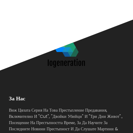
За Нас
Виж Цялата Серия На Това Престъпление Предавания,
Включително И "Cut", "Двойки Убийци" И "Три Дни Живот".,
Посещение На Престъпността Време, За Да Научите За
Последните Новини Престъпност И Да Слушате Мартини &