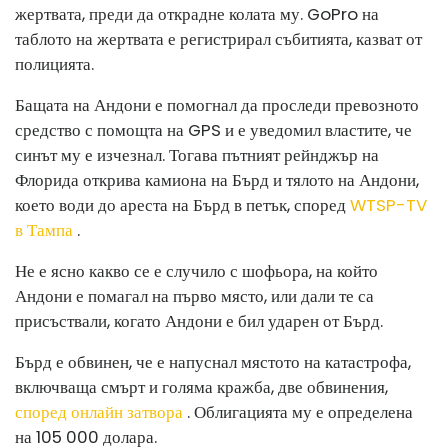
жертвата, преди да открадне колата му. GoPro на
таблото на жертвата е регистрирал събитията, казват от
полицията.
Бащата на Андони е помогнал да проследи превозното
средство с помощта на GPS и е уведомил властите, че
синът му е изчезнал. Тогава пътният рейнджър на
Флорида открива камиона на Бърд и тялото на Андони,
което води до ареста на Бърд в петък, според
WTSP-TV
в Тампа
.
Не е ясно какво се е случило с шофьора, на който
Андони е помагал на първо място, или дали те са
присъствали, когато Андони е бил ударен от Бърд.
Бърд е обвинен, че е напуснал мястото на катастрофа,
включваща смърт и голяма кражба, две обвинения,
според онлайн затвора
. Облигацията му е определена
на 105 000 долара.