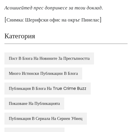
Асошиейтед прес допринесе за този доклад.
[Снимка: Шерифски офис на окръг Пинелас]
Категория
Пост В Блога На Новините За Престъпността
Много Истински Публикации В Блога
Публикация В Блога На True Crime Buzz
Показване На Публикацията
Публикация В Сериала На Сериен Убиец