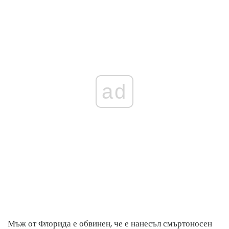
ad
Мъж от Флорида е обвинен, че е нанесъл смъртоносен