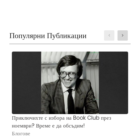
Популярни Публикации
Приключихте с избора на Book Club през
Ч
ноември? Време е да обсъдим!
„
Блогове
П