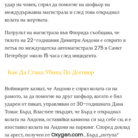
удар на човек, спрял да помогне на шофьор на
междудържавна магистрала и след това откраднал
колата на жертвата.
Патрулът на магистрала във Флорида съобщава, че
тялото на 22-годишния Димитри Андони е открито в
петък по междущатска автомагистрала 275 в Санкт
Петербург около 15 часа след инцидента.
Как Да Стана Убиец По Договор
Войниците казват, че Андони е спрял колата си на
рамото, за да помогне на друг шофьор, когато е бил
ударен от пикап, управляван от 30-годишната Дана
Томас Бърд. Властите твърдят, че Бърд е откраднал
колата на Андони, оставяйки камиона си зад себе си, и е
изоставил колата на Андони на паркинг. Според доклад
за арест, получен от
Oxygen.com
, Бърд „потупа“