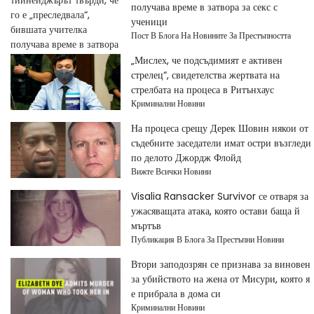
получава време в затвора за секс с
ученици
Пост В Блога На Новините За Престъпността
„Мислех, че подсъдимият е активен
стрелец“, свидетелства жертвата на
стрелбата на процеса в Ритънхаус
Криминални Новини
На процеса срещу Дерек Шовин някои от
съдебните заседатели имат остри възгледи
по делото Джордж Флойд
Вижте Всички Новини
Visalia Ransacker Survivor се отваря за
ужасяващата атака, която остави баща й
мъртъв
Публикация В Блога За Престъпни Новини
Втори заподозрян се признава за виновен
за убийството на жена от Мисури, която я
е прибрала в дома си
Криминални Новини