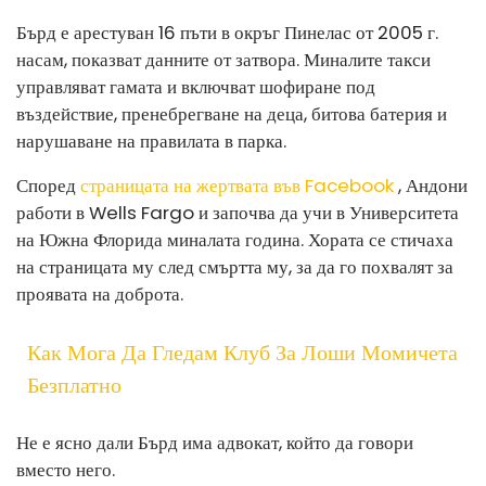
Бърд е арестуван 16 пъти в окръг Пинелас от 2005 г.
насам, показват данните от затвора. Миналите такси
управляват гамата и включват шофиране под
въздействие, пренебрегване на деца, битова батерия и
нарушаване на правилата в парка.
Според
страницата на жертвата във Facebook
, Андони
работи в Wells Fargo и започва да учи в Университета
на Южна Флорида миналата година. Хората се стичаха
на страницата му след смъртта му, за да го похвалят за
проявата на доброта.
Как Мога Да Гледам Клуб За Лоши Момичета
Безплатно
Не е ясно дали Бърд има адвокат, който да говори
вместо него.