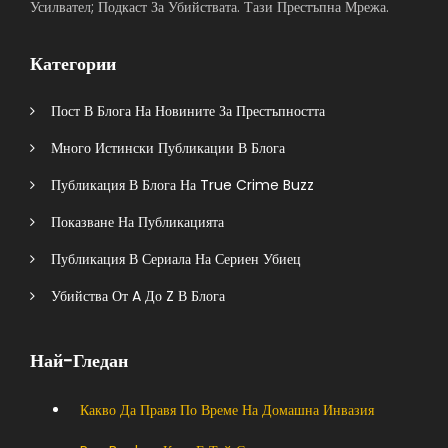
Усилвател; Подкаст За Убийствата. Тази Престъпна Мрежа.
Категории
Пост В Блога На Новините За Престъпността
Много Истински Публикации В Блога
Публикация В Блога На True Crime Buzz
Показване На Публикацията
Публикация В Сериала На Сериен Убиец
Убийства От A До Z В Блога
Най-Гледан
Какво Да Правя По Време На Домашна Инвазия