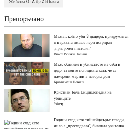
Убийства От A До Z В Блога
Препоръчано
Мъжът, който уби 3 дъщери, придружител
в църквата имаше нерегистриран
„призрачен пистолет“
Вижте Всички Новини
Мъж, обвинен в убийството на баба и
дядо, за които полицията каза, че са
намерени мъртви в изгорял дом
Криминални Новини
Кристиан Бала Енциклопедия на
убийците
Убиец
Години след като тийнейджърът твърди,
че го е „преследвала“, бившата учителка