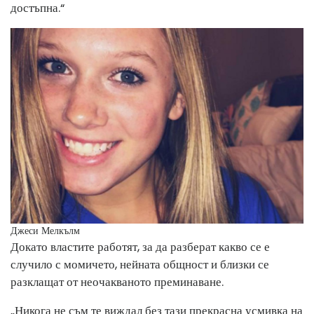
достъпна.“
Джеси Мелкълм
Докато властите работят, за да разберат какво се е
случило с момичето, нейната общност и близки се
разклащат от неочакваното преминаване.
„Никога не съм те виждал без тази прекрасна усмивка на