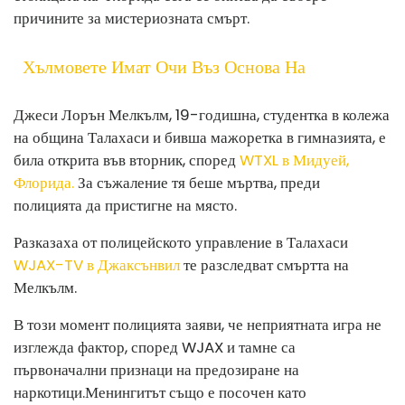
причините за мистериозната смърт.
Хълмовете Имат Очи Въз Основа На
Джеси Лорън Мелкълм, 19-годишна, студентка в колежа
на община Талахаси и бивша мажоретка в гимназията, е
била открита във вторник, според
WTXL в Мидуей,
Флорида.
За съжаление тя беше мъртва, преди
полицията да пристигне на място.
Разказаха от полицейското управление в Талахаси
WJAX-TV в Джаксънвил
те разследват смъртта на
Мелкълм.
В този момент полицията заяви, че неприятната игра не
изглежда фактор, според WJAX и там
не са
първоначални признаци на предозиране на
наркотици.
Менингитът също е посочен като