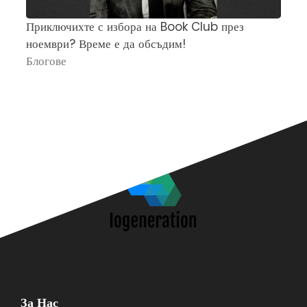
Приключихте с избора на Book Club през
Ч
ноември? Време е да обсъдим!
„
Блогове
П
За Нас