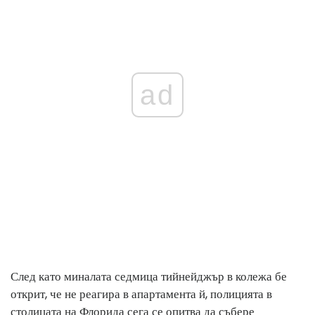
ad
След като миналата седмица тийнейджър в колежа бе
открит, че не реагира в апартамента й, полицията в
столицата на Флорида сега се опитва да събере