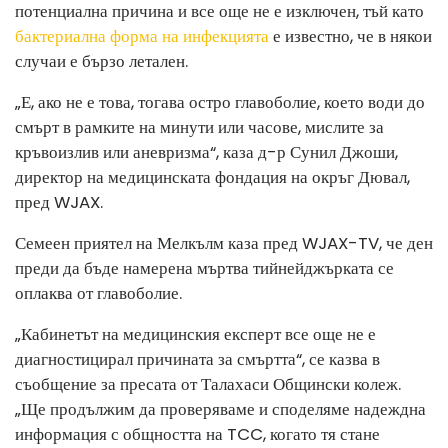
потенциална причина и все още не е изключен, тъй като
бактериална форма на инфекцията
е известно, че в някои
случаи е бързо летален.
„Е, ако не е това, тогава остро главоболие, което води до
смърт в рамките на минути или часове, мислите за
кръвоизлив или аневризма“, каза д-р Сунил Джоши,
директор на медицинската фондация на окръг Дювал,
пред WJAX.
Семеен приятел на Мелкълм каза пред WJAX-TV, че ден
преди да бъде намерена мъртва тийнейджърката се
оплаква от главоболие.
„Кабинетът на медицинския експерт все още не е
диагностицирал причината за смъртта“, се казва в
съобщение за пресата от Талахаси Общински колеж.
„Ще продължим да проверяваме и споделяме надеждна
информация с общността на TCC, когато тя стане