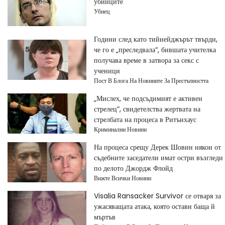
убийците
Убиец
Години след като тийнейджърът твърди,
че го е „преследвала“, бившата учителка
получава време в затвора за секс с
ученици
Пост В Блога На Новините За Престъпността
„Мислех, че подсъдимият е активен
стрелец“, свидетелства жертвата на
стрелбата на процеса в Ритънхаус
Криминални Новини
На процеса срещу Дерек Шовин някои от
съдебните заседатели имат остри възгледи
по делото Джордж Флойд
Вижте Всички Новини
Visalia Ransacker Survivor се отваря за
ужасяващата атака, която остави баща й
мъртъв