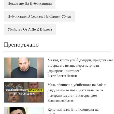
Показване На Публикацията
Публикация В Сериала На Сериен Убиец
Убийства От A До Z В Блога
Препоръчано
Мъжът, който уби 3 дъщери, придружител
в църквата имаше нерегистриран
„призрачен пистолет“
Вижте Всички Новини
Мъж, обвинен в убийството на баба и
дядо, за които полицията каза, че са
намерени мъртви в изгорял дом
Криминални Новини
Кристиан Бала Енциклопедия на