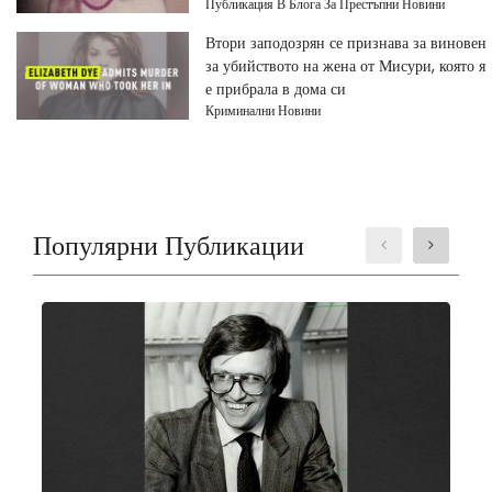
Публикация В Блога За Престъпни Новини
Втори заподозрян се признава за виновен
за убийството на жена от Мисури, която я
е прибрала в дома си
Криминални Новини
Популярни Публикации