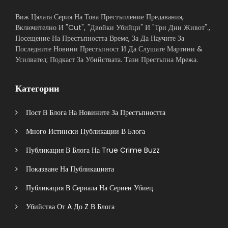
Виж Цялата Серия На Това Престъпление Предавания,
Включително И "Cut", "Двойки Убийци" И "Три Дни Живот".,
Посещение На Престъпността Време, За Да Научите За
Последните Новини Престъпност И Да Слушате Мартини &
Усилвател; Подкаст За Убийствата. Тази Престъпна Мрежа.
Категории
Пост В Блога На Новините За Престъпността
Много Истински Публикации В Блога
Публикация В Блога На True Crime Buzz
Показване На Публикацията
Публикация В Сериала На Сериен Убиец
Убийства От A До Z В Блога