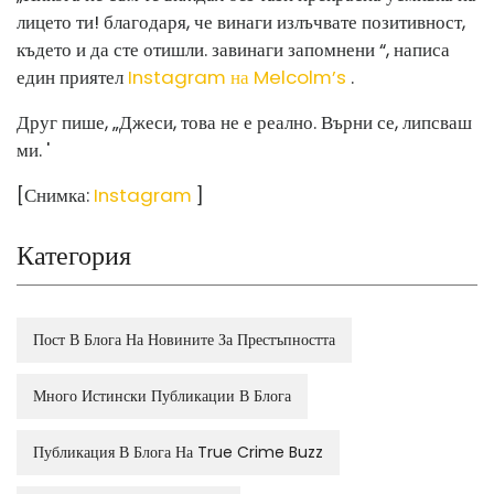
лицето ти! благодаря, че винаги излъчвате позитивност,
където и да сте отишли. завинаги запомнени “, написа
един приятел
Instagram на Melcolm’s
.
Друг пише, „Джеси, това не е реално. Върни се, липсваш
ми. '
[Снимка:
Instagram
]
Категория
Пост В Блога На Новините За Престъпността
Много Истински Публикации В Блога
Публикация В Блога На True Crime Buzz