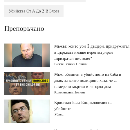
Убийства От A До Z В Блога
Препоръчано
Мъжът, който уби 3 дъщери, придружител
в църквата имаше нерегистриран
„призрачен пистолет“
Вижте Всички Новини
Мъж, обвинен в убийството на баба и
дядо, за които полицията каза, че са
намерени мъртви в изгорял дом
Криминални Новини
Кристиан Бала Енциклопедия на
убийците
Убиец