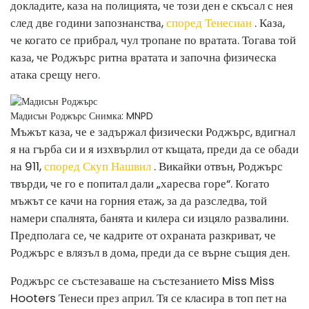
докладите, каза на полицията, че този ден е скъсал с нея
след две години запознанства,
според Тенесиан
. Каза,
че когато се прибрал, чул тропане по вратата. Тогава той
каза, че Роджърс ритна вратата и започна физическа
атака срещу него.
Мадисън Роджърс
Снимка: MNPD
Мъжът каза, че е задържал физически Роджърс, вдигнал
я на гърба си и я изхвърлил от къщата, преди да се обади
на 911,
според Скуп Нашвил
. Викайки отвън, Роджърс
твърди, че го е попитал дали „харесва горе“. Когато
мъжът се качи на горния етаж, за да разследва, той
намери спалнята, банята и килера си изцяло развалини.
Предполага се, че кадрите от охраната разкриват, че
Роджърс е влязъл в дома, преди да се върне същия ден.
Роджърс се състезаваше на състезанието Miss Miss
Hooters Тенеси през април. Тя се класира в топ пет на