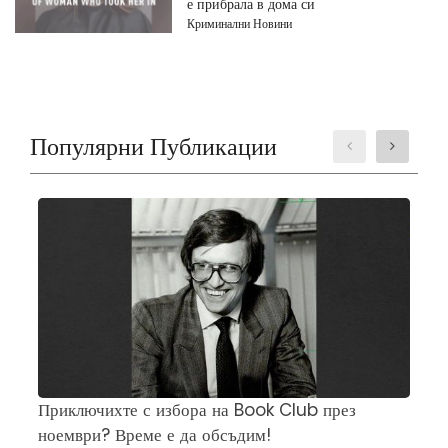
е прибрала в дома си
Криминални Новини
Популярни Публикации
Приключихте с избора на Book Club през
Ч
ноември? Време е да обсъдим!
„