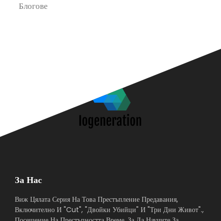
Блогове
П
За Нас
Виж Цялата Серия На Това Престъпление Предавания,
Включително И "Cut", "Двойки Убийци" И "Три Дни Живот".,
Посещение На Престъпността Време, За Да Научите За