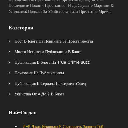
Последните Новини Престъпност И Да Слушате Мартини &
Усилвател; Подкаст За Убийствата. Тази Престъпна Мрежа.
Категории
Пост В Блога На Новините За Престъпността
Много Истински Публикации В Блога
Публикация В Блога На True Crime Buzz
Показване На Публикацията
Публикация В Сериала На Сериен Убиец
Убийства От A До Z В Блога
Най-Гледан
Д-Р Джак Кеворкян Е Скандален, Защото Той