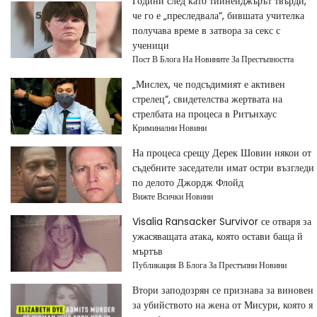
Години след като тийнейджърът твърди,
че го е „преследвала“, бившата учителка
получава време в затвора за секс с
ученици
Пост В Блога На Новините За Престъпността
„Мислех, че подсъдимият е активен
стрелец“, свидетелства жертвата на
стрелбата на процеса в Ритънхаус
Криминални Новини
На процеса срещу Дерек Шовин някои от
съдебните заседатели имат остри възгледи
по делото Джордж Флойд
Вижте Всички Новини
Visalia Ransacker Survivor се отваря за
ужасяващата атака, която остави баща й
мъртъв
Публикация В Блога За Престъпни Новини
Втори заподозрян се признава за виновен
за убийството на жена от Мисури, която я