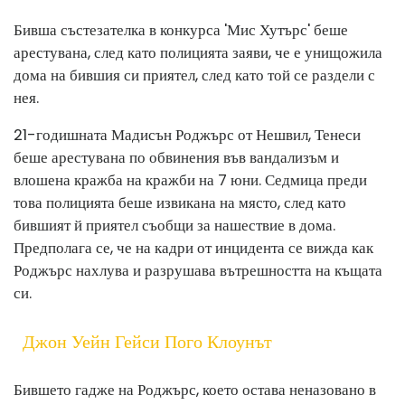
Бивша състезателка в конкурса 'Мис Хутърс' беше
арестувана, след като полицията заяви, че е унищожила
дома на бившия си приятел, след като той се раздели с
нея.
21-годишната Мадисън Роджърс от Нешвил, Тенеси
беше арестувана по обвинения във вандализъм и
влошена кражба на кражби на 7 юни. Седмица преди
това полицията беше извикана на място, след като
бившият й приятел съобщи за нашествие в дома.
Предполага се, че на кадри от инцидента се вижда как
Роджърс нахлува и разрушава вътрешността на къщата
си.
Джон Уейн Гейси Пого Клоунът
Бившето гадже на Роджърс, което остава неназовано в