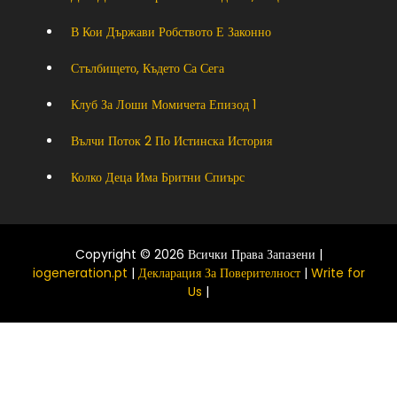
В Кои Държави Робството Е Законно
Стълбището, Където Са Сега
Клуб За Лоши Момичета Епизод 1
Вълчи Поток 2 По Истинска История
Колко Деца Има Бритни Спиърс
Copyright © 2026 Всички Права Запазени |
iogeneration.pt
|
Декларация За Поверителност
|
Write for
Us
|