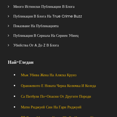
Много Истински Публикации В Блога
Публикация В Блога На True Crime Buzz
Показване На Публикацията
Публикация В Сериала На Сериен Убиец
Убийства От A До Z В Блога
Най-Гледан
Мъж Убива Жена На Аляска Круиз
Оранжевото Е Новата Черна Колючка И Коледа
Са Питбули По-Опасни От Другите Породи
Матю Риджуей Син На Гари Риджуей