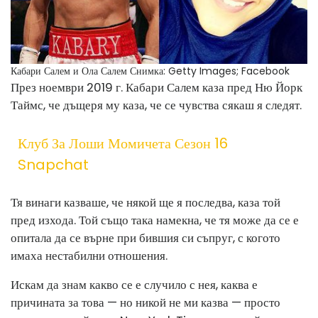
Кабари Салем и Ола Салем
Снимка: Getty Images; Facebook
През ноември 2019 г. Кабари Салем каза пред Ню Йорк
Таймс, че дъщеря му каза, че се чувства сякаш я следят.
Клуб За Лоши Момичета Сезон 16
Snapchat
Тя винаги казваше, че някой ще я последва, каза той
пред изхода. Той също така намекна, че тя може да се е
опитала да се върне при бившия си съпруг, с когото
имаха нестабилни отношения.
Искам да знам какво се е случило с нея, каква е
причината за това — но никой не ми казва — просто