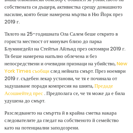
собствената си дъщеря, активистка срещу домашното
насилие, която беше намерена мъртва в Ню Йорк през
2019 г.
Тялото на 25-годишната Ола Салем беше открито в
гориста местност от минувач близо до парка
Блумингдейл на Стейтън Айлънд през октомври 2019 г.
Тя беше намерена напълно облечена и без
непосредствени и очевидни признаци на убийство,
New
York Times съобщи
след нейната смърт. През ноември
2019 г. съдебен лекар установи, че тя е починала от
задушаване поради компресия на шията,
Предаде
Асошиейтед прес
. Предполага се, че тя може да е била
удушена до смърт.
Разследването на смъртта й в крайна сметка накара
следователите да гледат на собственото й семейство
като на потенциални заподозрени.