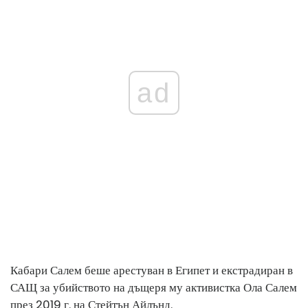
ad
Кабари Салем беше арестуван в Египет и екстрадиран в
САЩ за убийството на дъщеря му активистка Ола Салем
през 2019 г. на Стейтън Айлънд.