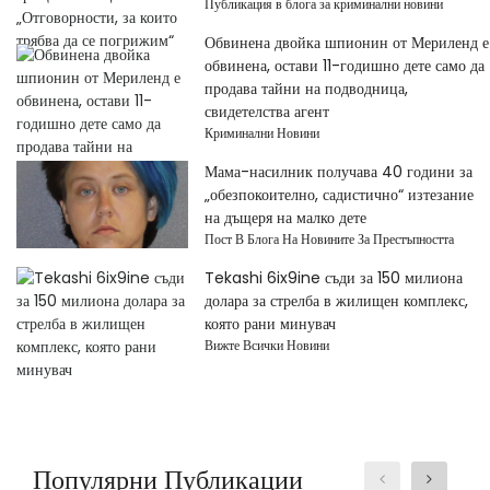
Публикация в блога за криминални новини
Обвинена двойка шпионин от Мериленд е
обвинена, остави 11-годишно дете само да
продава тайни на подводница,
свидетелства агент
Криминални Новини
Мама-насилник получава 40 години за
„обезпокоително, садистично“ изтезание
на дъщеря на малко дете
Пост В Блога На Новините За Престъпността
Tekashi 6ix9ine съди за 150 милиона
долара за стрелба в жилищен комплекс,
която рани минувач
Вижте Всички Новини
Популярни Публикации