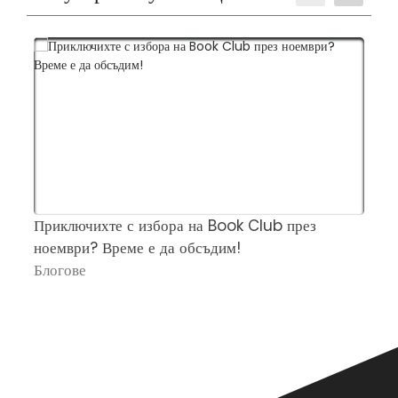
Приключихте с избора на Book Club през
Ч
ноември? Време е да обсъдим!
„
Блогове
П