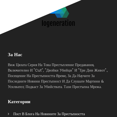
За Нас
Виж Цялата Серия На Това Престъпление Предавания,
Включително И "Cut", "Двойки Убийци" И "Три Дни Живот".,
Посещение На Престъпността Време, За Да Научите За
Последните Новини Престъпност И Да Слушате Мартини &
Усилвател; Подкаст За Убийствата. Тази Престъпна Мрежа.
Категории
Пост В Блога На Новините За Престъпността