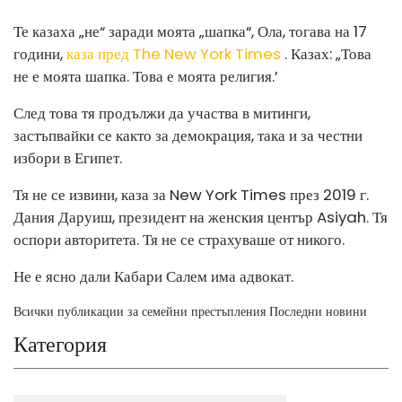
Те казаха „не“ заради моята „шапка“, Ола, тогава на 17
години,
каза пред The ​​New York Times
. Казах: „Това
не е моята шапка. Това е моята религия.’
След това тя продължи да участва в митинги,
застъпвайки се както за демокрация, така и за честни
избори в Египет.
Тя не се извини, каза за New York Times през 2019 г.
Дания Даруиш, президент на женския център Asiyah. Тя
оспори авторитета. Тя не се страхуваше от никого.
Не е ясно дали Кабари Салем има адвокат.
Всички публикации за семейни престъпления Последни новини
Категория