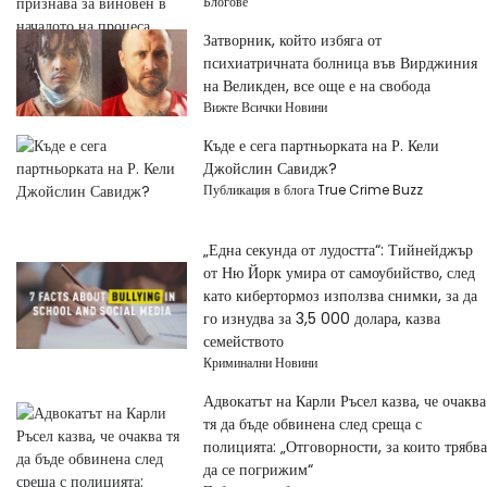
Блогове
Затворник, който избяга от
психиатричната болница във Вирджиния
на Великден, все още е на свобода
Вижте Всички Новини
Къде е сега партньорката на Р. Кели
Джойслин Савидж?
Публикация в блога True Crime Buzz
„Една секунда от лудостта“: Тийнейджър
от Ню Йорк умира от самоубийство, след
като кибертормоз използва снимки, за да
го изнудва за 3,5 000 долара, казва
семейството
Криминални Новини
Адвокатът на Карли Ръсел казва, че очаква
тя да бъде обвинена след среща с
полицията: „Отговорности, за които трябва
да се погрижим“