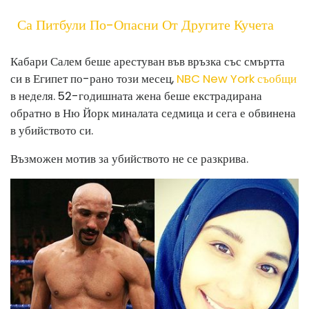
Са Питбули По-Опасни От Другите Кучета
Кабари Салем беше арестуван във връзка със смъртта
си в Египет по-рано този месец,
NBC New York съобщи
в неделя. 52-годишната жена беше екстрадирана
обратно в Ню Йорк миналата седмица и сега е обвинена
в убийството си.
Възможен мотив за убийството не се разкрива.