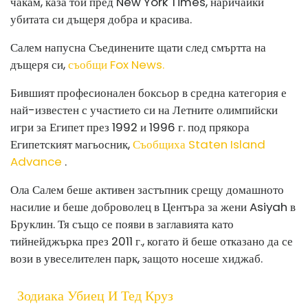
чакам, каза той пред New York Times, наричайки
убитата си дъщеря добра и красива.
Салем напусна Съединените щати след смъртта на
дъщеря си,
съобщи Fox News.
Бившият професионален боксьор в средна категория е
най-известен с участието си на Летните олимпийски
игри за Египет през 1992 и 1996 г. под прякора
Египетският магьосник,
Съобщиха Staten Island
Advance
.
Ола Салем беше активен застъпник срещу домашното
насилие и беше доброволец в Центъра за жени Asiyah в
Бруклин. Тя също се появи в заглавията като
тийнейджърка през 2011 г., когато й беше отказано да се
вози в увеселителен парк, защото носеше хиджаб.
Зодиака Убиец И Тед Круз