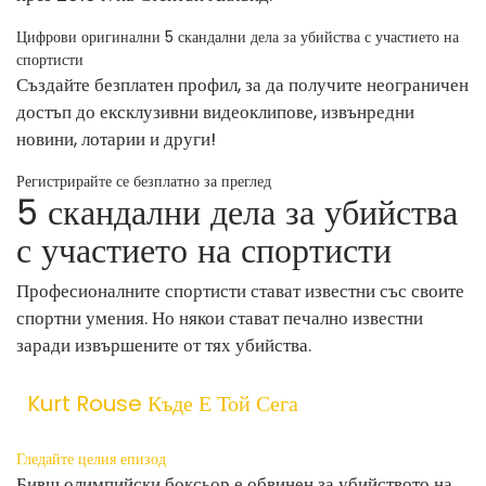
Цифрови оригинални 5 скандални дела за убийства с участието на
спортисти
Създайте безплатен профил, за да получите неограничен
достъп до ексклузивни видеоклипове, извънредни
новини, лотарии и други!
Регистрирайте се безплатно за преглед
5 скандални дела за убийства
с участието на спортисти
Професионалните спортисти стават известни със своите
спортни умения. Но някои стават печално известни
заради извършените от тях убийства.
Kurt Rouse Къде Е Той Сега
Гледайте целия епизод
Бивш олимпийски боксьор е обвинен за убийството на