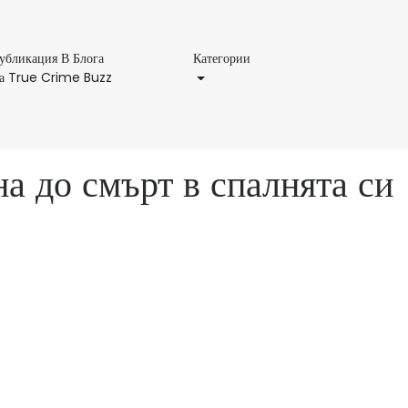
Категории
убликация В Блога
Категории
Публикация
а True Crime Buzz
В
Блога
На
True
а до смърт в спалнята си
Crime
Buzz