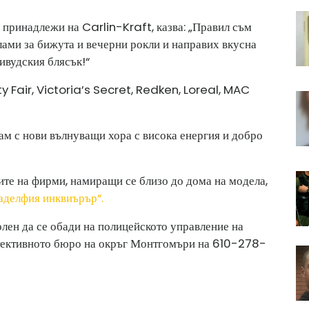
а принадлежи на Carlin-Kraft, казва: „Правил съм
клами за бижута и вечерни рокли и направих вкусна
ивудския блясък!“
ty Fair, Victoria’s Secret, Redken, Loreal, MAC
ам с нови вълнуващи хора с висока енергия и добро
ите на фирми, намиращи се близо до дома на модела,
делфия инквиърър“.
олен да се обади на полицейското управление на
ективното бюро на окръг Монтгомъри на 610-278-