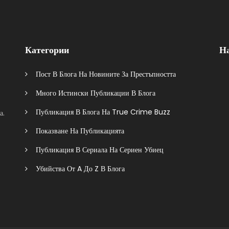
Категории
Н
Пост В Блога На Новините За Престъпността
Много Истински Публикации В Блога
Публикация В Блога На True Crime Buzz
а.
Показване На Публикацията
Публикация В Сериала На Сериен Убиец
Убийства От A До Z В Блога