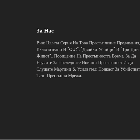
За Нас
Виж Цялата Серия На Това Престъпление Предавания,
Включително И "Cut", "Двойки Убийци" И "Три Дни
Живот"., Посещение На Престъпността Време, За Да
Научите За Последните Новини Престъпност И Да
Слушате Мартини & Усилвател; Подкаст За Убийстват
Тази Престъпна Мрежа.