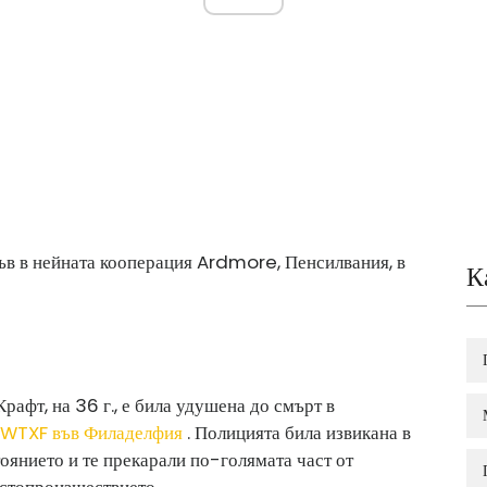
в в нейната кооперация Ardmore, Пенсилвания, в
К
рафт, на 36 г., е била удушена до смърт в
WTXF във Филаделфия
. Полицията била извикана в
тоянието и те прекарали по-голямата част от
естопроизшествието.