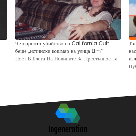
Четворното убийство на California Cult
Твъ
беше „истински кошмар на улица Elm“
нас
Пост В Блога На Новините За Престъпността
изл
Пу