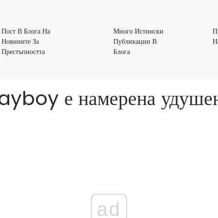
Пост В Блога На
Много Истински
П
Новините За
Публикации В
Н
Пост
Много
Престъпността
Блога
В
Истински
Блога
Публикации
На
В
ayboy е намерена удушен
Новините
Блога
За
Престъпността
ad