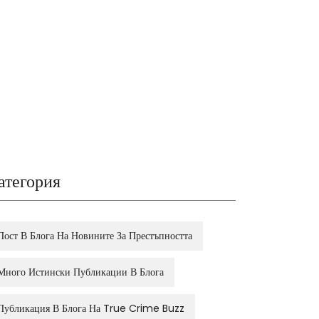
атегория
Пост В Блога На Новините За Престъпността
Много Истински Публикации В Блога
Публикация В Блога На True Crime Buzz