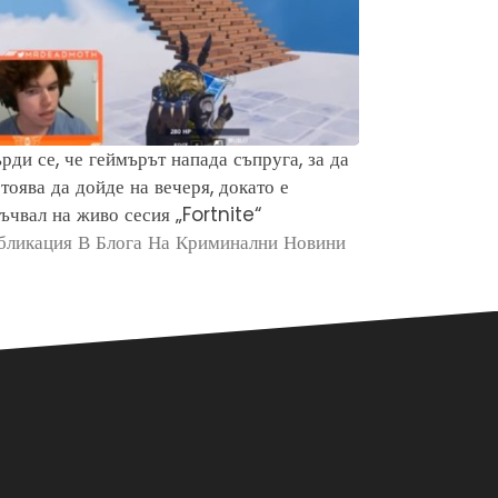
рди се, че геймърът напада съпруга, за да
Защо хората 
тоява да дойде на вечеря, докато е
убийството н
ъчвал на живо сесия „Fortnite“
Брайън Кобе
бликация В Блога На Криминални Новини
Публикация в