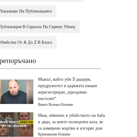
Показване На Публикацията
Публикация В Сериала На Сериен Убиец
Убийства От A До Z В Блога
репоръчано
Мъжът, който уби 3 дъщери,
придружител в църквата имаше
нерегистриран „призрачен
пистолет“
Вижте Всички Новини
Мъж, обвинен в убийството на баба
и дядо, за които полицията каза, че
са намерени мъртви в изгорял дом
Криминални Новини