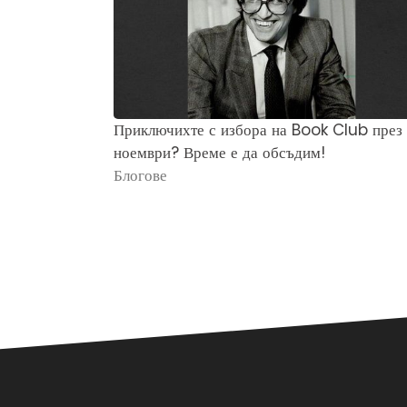
Приключихте с избора на Book Club през
ноември? Време е да обсъдим!
Блогове