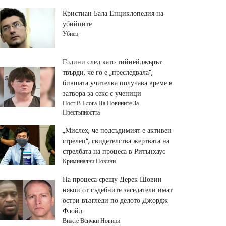
Кристиан Бала Енциклопедия на
убийците
Убиец
Години след като тийнейджърът
твърди, че го е „преследвала“,
бившата учителка получава време в
затвора за секс с ученици
Пост В Блога На Новините За
Престъпността
„Мислех, че подсъдимият е активен
стрелец“, свидетелства жертвата на
стрелбата на процеса в Ритънхаус
Криминални Новини
На процеса срещу Дерек Шовин
някои от съдебните заседатели имат
остри възгледи по делото Джордж
Флойд
Вижте Всички Новини