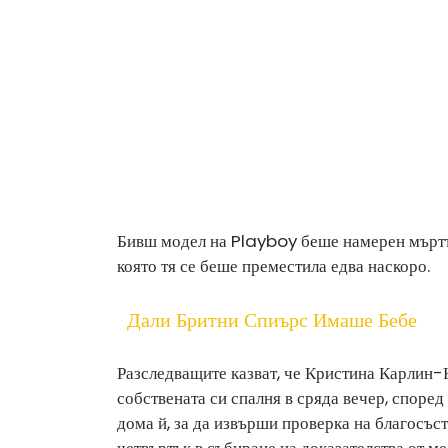
Бивш модел на Playboy беше намерен мъртъ
която тя се беше преместила едва наскоро.
Дали Бритни Спиърс Имаше Бебе
Разследващите казват, че Кристина Карлин-К
собствената си спалня в сряда вечер, според
дома й, за да извърши проверка на благосъс
четвъртък в събиране на доказателства от м