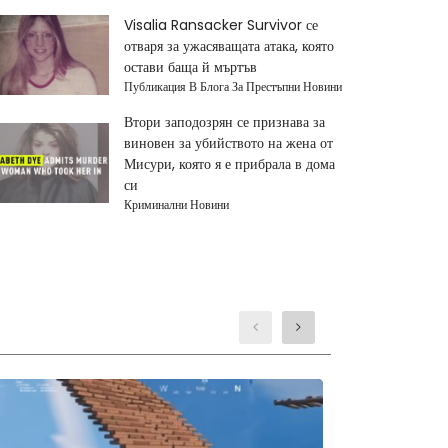
Visalia Ransacker Survivor се
отваря за ужасяващата атака, която
остави баща й мъртъв
Публикация В Блога За Престъпни Новини
Втори заподозрян се признава за
виновен за убийството на жена от
Мисури, която я е прибрала в дома
си
Криминални Новини