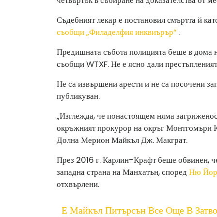
Съдебният лекар е постановил смъртта й кат
съобщи „Филаделфия инквиърър“
.
Предишната събота полицията беше в дома н
съобщи WTXF. Не е ясно дали престъпленията
Не са извършени арести и не са посочени за
публикуван.
„Изглежда, че понастоящем няма загриженост
окръжният прокурор на окръг Монтгомъри Ке
Долна Мерион Майкъл Дж. Макграт.
През 2016 г. Карлин-Крафт беше обвинен, че
западна страна на Манхатън, според
Ню Йор
отхвърлени.
Е Майкъл Питърсън Все Още В Затв