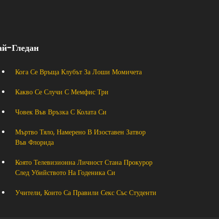
ай-Гледан
Кога Се Връща Клубът За Лоши Момичета
Какво Се Случи С Мемфис Три
Човек Във Връзка С Колата Си
Мъртво Тяло, Намерено В Изоставен Затвор
Във Флорида
Която Телевизионна Личност Стана Прокурор
След Убийството На Годеника Си
Учители, Които Са Правили Секс Със Студенти