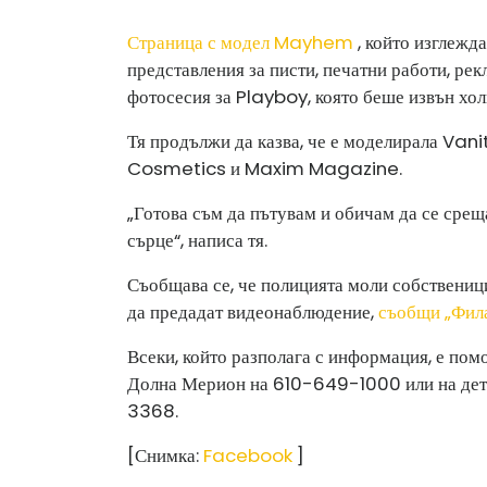
Страница с модел Mayhem
, който изглежд
представления за писти, печатни работи, ре
фотосесия за Playboy, която беше извън хол
Тя продължи да казва, че е моделирала Vani
Cosmetics и Maxim Magazine.
„Готова съм да пътувам и обичам да се срещ
сърце“, написа тя.
Съобщава се, че полицията моли собствениц
да предадат видеонаблюдение,
съобщи „Фила
Всеки, който разполага с информация, е пом
Долна Мерион на 610-649-1000 или на дет
3368.
[Снимка:
Facebook
]