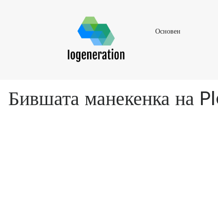
Основен
Основен
Бившата манекенка на Pl