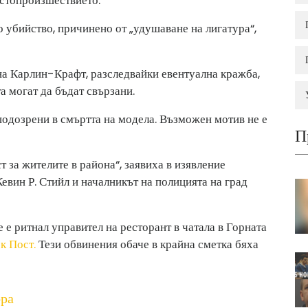
о убийство, причинено от „удушаване на лигатура“,
а Карлин-Крафт, разследвайки евентуална кражба,
 могат да бъдат свързани.
подозрени в смъртта на модела. Възможен мотив не е
П
 за жителите в района“, заявиха в изявление
вин Р. Стийл и началникът на полицията на град
 е ритнал управител на ресторант в чатала в Горната
к Пост.
Тези обвинения обаче в крайна сметка бяха
ора