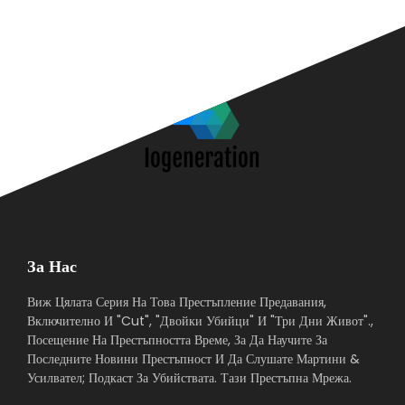
За Нас
Виж Цялата Серия На Това Престъпление Предавания,
Включително И "Cut", "Двойки Убийци" И "Три Дни Живот".,
Посещение На Престъпността Време, За Да Научите За
Последните Новини Престъпност И Да Слушате Мартини &
Усилвател; Подкаст За Убийствата. Тази Престъпна Мрежа.