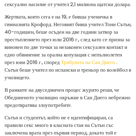
сексуално насилие от учител 2,1 милиона щатски долара.
Жертвата, която сега е на 19, е бивша ученичка в
гимназията Крофорд. Неговият бивш учител Тони Сътън,
40-годишен, беше осъден на две години затвор за
престъплението през юли 2016 г., след като се призна за
виновен по две точки за незаконен сексуален контакт и
едно обвинение за орална копулация с непълнолетен
през юни 2016 г., според
Трибуната на Сан Диего
.
Сътън беше учител по испански и треньор по волейбол в
училището.
В рамките на двуседмичен процес журито реши, че
Обединеното училищно окръжие в Сан Диего небрежно
предотвратява злоупотребите.
Сътън и студентът, който не е идентифициран, са
правили секс много в класната стая на Сътън със
заключена врата през първия период, докато той е