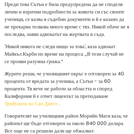
Преди това Сътън е била предупредена да не споделя
лични и изрични подробности за живота си със своите
ученици, се казва в съдебни документи и й е казано да
не прекарва толкова много време с тях. Никой обаче не я
последва, заяви адвокатът на жертвата в съда.
'Никой никога не следи нищо за това', каза адвокат
Майкъл Кърби по време на процеса. „В този случай не
се прояви разумна грижа.“
Журито реши, че училищният окръг е отговорен за 40
процента от вредата за ученика, а Сътън - за 60
процента. Тя вече не работи за областта и според
Калифорния й е отнет лицензът за преподаване
Трибуната на Сан Диего
.
Говорителят на училищния район Морийн Маги каза, че
районът ще бъде отговорен за около 840 000 долара.
Все още не са решили дали ще обжалват.