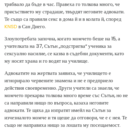
трябвало да бъде в час. Правеха го толкова много, че
присъствието му страдаше, твърдят неговите адвокати.
Те също са правили секс в дома й и в колата й, според
KNSD
в Сан Диего.
Злоупотребата започна, когато момчето беше на 15, а
учителката на 37, Сътън „подстригва“ ученика за
сексуално насилие, се казва в съдебни документи, като
му носят храна и го водят на училище.
Адвокатите на жертвата заявиха, че училището е
игнорирало червените знамена и не е предприело
действия своевременно. Други учители са знаели, че
момчето прекарва толкова много време със Сътън, но не
са направили нищо по въпроса, казаха неговите
адвокати. Те щяха да изпратят имейл на Сътън за
изчезналото момче и тя щеше да отговори, че е с нея. Те
също не направиха нищо за лошата му посещаемост.