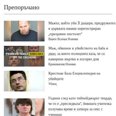
Препоръчано
Мъжът, който уби 3 дъщери, придружител
в църквата имаше нерегистриран
„призрачен пистолет“
Вижте Всички Новини
Мъж, обвинен в убийството на баба и
дядо, за които полицията каза, че са
намерени мъртви в изгорял дом
Криминални Новини
Кристиан Бала Енциклопедия на
убийците
Убиец
Години след като тийнейджърът твърди,
че го е „преследвала“, бившата учителка
получава време в затвора за секс с
ученици