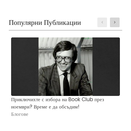
Популярни Публикации
Приключихте с избора на Book Club през
Ч
ноември? Време е да обсъдим!
„
Блогове
П