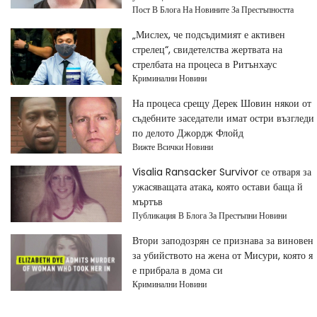
Пост В Блога На Новините За Престъпността
„Мислех, че подсъдимият е активен
стрелец“, свидетелства жертвата на
стрелбата на процеса в Ритънхаус
Криминални Новини
На процеса срещу Дерек Шовин някои от
съдебните заседатели имат остри възгледи
по делото Джордж Флойд
Вижте Всички Новини
Visalia Ransacker Survivor се отваря за
ужасяващата атака, която остави баща й
мъртъв
Публикация В Блога За Престъпни Новини
Втори заподозрян се признава за виновен
за убийството на жена от Мисури, която я
е прибрала в дома си
Криминални Новини