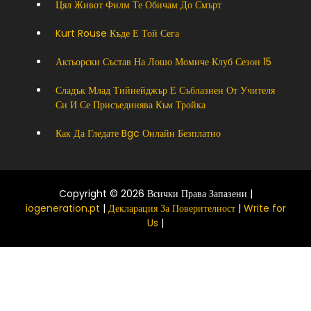
Цял Живот Филм Те Обичам До Смърт
Kurt Rouse Къде Е Той Сега
Актьорски Състав На Лошо Момиче Клуб Сезон 15
Сладък Млад Тийнейджър Е Съблазнен От Учителя
Си И Се Присъединява Към Тройка
Как Да Гледате Bgc Онлайн Безплатно
Copyright © 2026 Всички Права Запазени |
iogeneration.pt
|
Декларация За Поверителност
|
Write for
Us
|