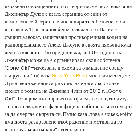
изразени отвращението й от теорията, че писателката на
Дженифър Дулос е взела страница от един от
измислените й герои и е инсценирала собственото си
изчезване. Тази теория беше изложена от Патис -
същият адвокат, защитаващ противоречивия водещ на
радиопредаването Алекс Джоунс в своята пясъчна кука
дело за клевета . Той предположи, че 50-годишната
Дженифър може да е организирала своя собствена
'Gone Girl' -изчезване в схема за отмъщение срещу
съпруга си. Той каза
New York Post
миналия месец, че
Дулос веднъж написа ръкопис на книга със сходен
сюжет с романа на Джилиан Флин от 2012 г. „Gone
Girl“. Този роман, направен във филм със същото име, е
за писателка, която фалшифицира собствената си смърт,
за да очертае съпруга си. Патис каза „това е човек, който
има доста раздразнено въображение и мотиви да го
използва, за да нарани“ своя клиент.