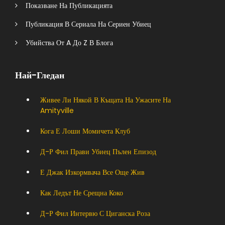
Показване На Публикацията
Публикация В Сериала На Сериен Убиец
Убийства От A До Z В Блога
Най-Гледан
Живее Ли Някой В ​​къщата На Ужасите На
Amityville
Кога Е Лоши Момичета Клуб
Д-Р Фил Прави Убиец Пълен Епизод
Е Джак Изкормвача Все Още Жив
Как Ледът Не Срещна Коко
Д-Р Фил Интервю С Циганска Роза