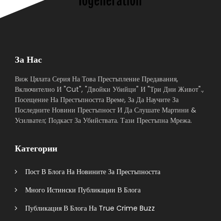
За Нас
Виж Цялата Серия На Това Престъпление Предавания,
Включително И "Cut", "Двойки Убийци" И "Три Дни Живот".,
Посещение На Престъпността Време, За Да Научите За
Последните Новини Престъпност И Да Слушате Мартини &
Усилвател; Подкаст За Убийствата. Тази Престъпна Мрежа.
Категории
Пост В Блога На Новините За Престъпността
Много Истински Публикации В Блога
Публикация В Блога На True Crime Buzz