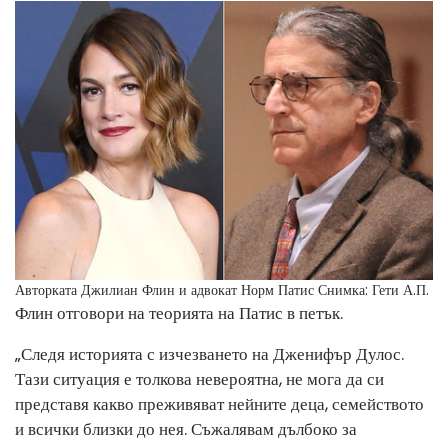
Авторката Джилиан Флин и адвокат Норм Патис
Снимка: Гети А.П.
Флин отговори на теорията на Патис в петък.
„Следя историята с изчезването на Дженифър Дулос.
Тази ситуация е толкова невероятна, не мога да си
представя какво преживяват нейните деца, семейството
и всички близки до нея. Съжалявам дълбоко за