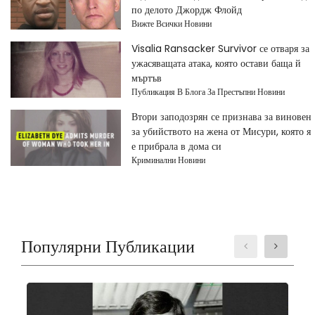
по делото Джордж Флойд
Вижте Всички Новини
Visalia Ransacker Survivor се отваря за
ужасяващата атака, която остави баща й
мъртъв
Публикация В Блога За Престъпни Новини
Втори заподозрян се признава за виновен
за убийството на жена от Мисури, която я
е прибрала в дома си
Криминални Новини
Популярни Публикации