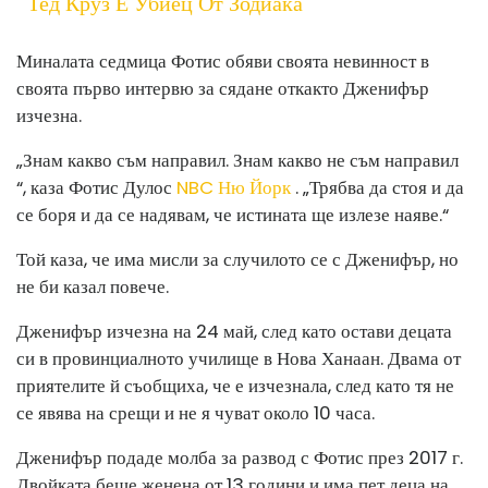
Тед Круз Е Убиец От Зодиака
Миналата седмица Фотис обяви своята невинност в
своята първо интервю за сядане откакто Дженифър
изчезна.
„Знам какво съм направил. Знам какво не съм направил
“, каза Фотис Дулос
NBC Ню Йорк
. „Трябва да стоя и да
се боря и да се надявам, че истината ще излезе наяве.“
Той каза, че има мисли за случилото се с Дженифър, но
не би казал повече.
Дженифър изчезна на 24 май, след като остави децата
си в провинциалното училище в Нова Ханаан. Двама от
приятелите й съобщиха, че е изчезнала, след като тя не
се явява на срещи и не я чуват около 10 часа.
Дженифър подаде молба за развод с Фотис през 2017 г.
Двойката беше женена от 13 години и има пет деца на