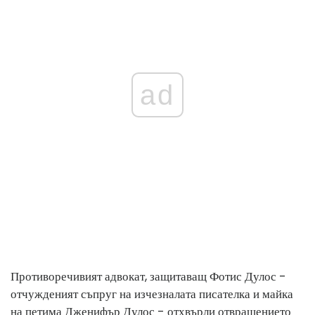
ad
Противоречивият адвокат, защитаващ Фотис Дулос -
отчужденият съпруг на изчезналата писателка и майка
на петима Дженифър Дулос - отхвърли отвращението