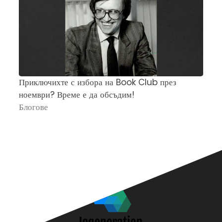
Приключихте с избора на Book Club през
Ч
ноември? Време е да обсъдим!
„
Блогове
П