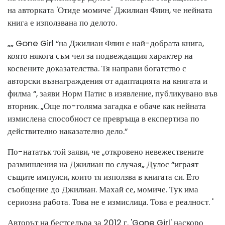
на авторката 'Отиде момиче' Джилиан Флин, че нейната
книга е използвана по делото.
„„ Gone Girl “на Джилиан Флин е най-добрата книга,
която някога съм чел за подвеждащия характер на
косвените доказателства. Тя направи богатство с
авторски възнаграждения от адаптацията на книгата и
филма “, заяви Норм Патис в изявление, публикувано във
вторник. „Още по-голяма загадка е обаче как нейната
измислена способност се превръща в експертиза по
действително наказателно дело.“
По-нататък той заяви, че „откровено невежествените
размишления на Джилиан по случая„ Дулос “играят
същите импулси, които тя използва в книгата си. Ето
съобщение до Джилиан. Махай се, момиче. Тук има
сериозна работа. Това не е измислица. Това е реалност. '
Авторът на бестселъра за 2012 г. 'Gone Girl' наскоро