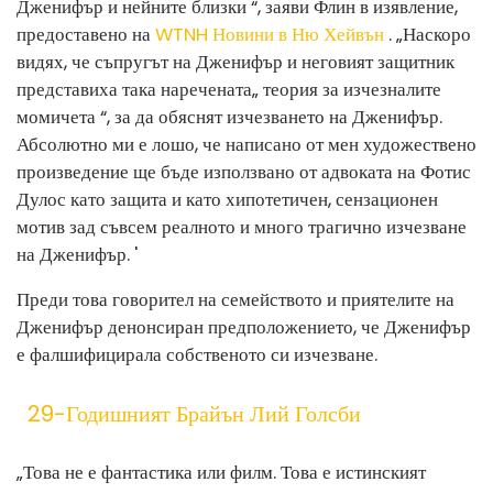
Дженифър и нейните близки “, заяви Флин в изявление,
предоставено на
WTNH Новини в Ню Хейвън
. „Наскоро
видях, че съпругът на Дженифър и неговият защитник
представиха така наречената„ теория за изчезналите
момичета “, за да обяснят изчезването на Дженифър.
Абсолютно ми е лошо, че написано от мен художествено
произведение ще бъде използвано от адвоката на Фотис
Дулос като защита и като хипотетичен, сензационен
мотив зад съвсем реалното и много трагично изчезване
на Дженифър. '
Преди това говорител на семейството и приятелите на
Дженифър денонсиран предположението, че Дженифър
е фалшифицирала собственото си изчезване.
29-Годишният Брайън Лий Голсби
„Това не е фантастика или филм. Това е истинският