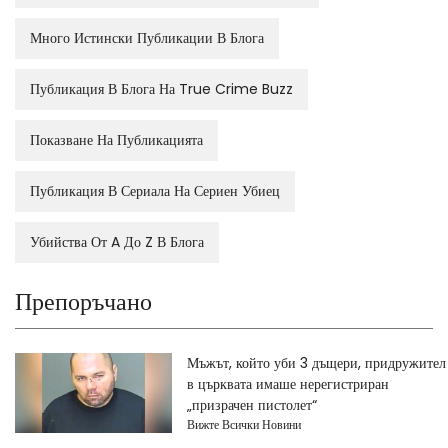
Много Истински Публикации В Блога
Публикация В Блога На True Crime Buzz
Показване На Публикацията
Публикация В Сериала На Сериен Убиец
Убийства От A До Z В Блога
Препоръчано
Мъжът, който уби 3 дъщери, придружител
в църквата имаше нерегистриран
„призрачен пистолет“
Вижте Всички Новини