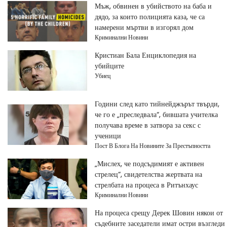
Мъж, обвинен в убийството на баба и
дядо, за които полицията каза, че са
намерени мъртви в изгорял дом
Криминални Новини
Кристиан Бала Енциклопедия на
убийците
Убиец
Години след като тийнейджърът твърди,
че го е „преследвала“, бившата учителка
получава време в затвора за секс с
ученици
Пост В Блога На Новините За Престъпността
„Мислех, че подсъдимият е активен
стрелец“, свидетелства жертвата на
стрелбата на процеса в Ритънхаус
Криминални Новини
На процеса срещу Дерек Шовин някои от
съдебните заседатели имат остри възгледи