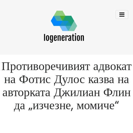
Противоречивият адвокат
на Фотис Дулос казва на
авторката Джилиан Флин
да „изчезне, момиче“