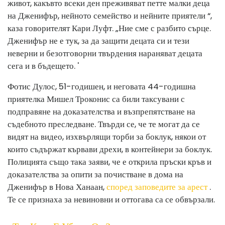
живот, какъвто всеки ден преживяват петте малки деца
на Дженифър, нейното семейство и нейните приятели “,
каза говорителят Кари Луфт. „Ние сме с разбито сърце.
Дженифър не е тук, за да защити децата си и тези
неверни и безотговорни твърдения нараняват децата
сега и в бъдещето. '
Фотис Дулос, 51-годишен, и неговата 44-годишна
приятелка Мишел Троконис са били таксувани с
подправяне на доказателства и възпрепятстване на
съдебното преследване. Твърди се, че те могат да се
видят на видео, изхвърлящи торби за боклук, някои от
които съдържат кървави дрехи, в контейнери за боклук.
Полицията също така заяви, че е открила пръски кръв и
доказателства за опити за почистване в дома на
Дженифър в Нова Ханаан,
според заповедите за арест
.
Те се признаха за невиновни и оттогава са се обвързали.