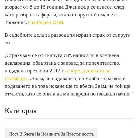
възраст от 8 до 13 години. Дженифър се изнесе, след
като разбра за аферата, която съпругът й имаше с
Троконис,
Съобщава CNN.
В съдебните дела за развода тя изрази страх от съпруга
си.
„Страхувам се от съпруга си“, написа тя в клетвена
декларация, обвързана с заповед за попечителство,
подадена през юни 2017 г.,
според адвоката на
Стамфорд.
„Знам, че подаването на молба за развод и
подаването на това искане ще го вбеси. Знам, че той ще
отмъсти, като се опита да ми навреди по някакъв начин. ”
Категория
Пост В Блога На Новините За Престъпността