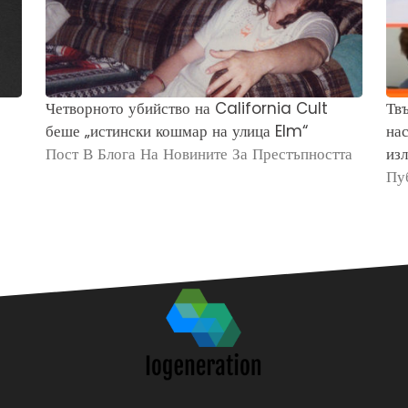
Четворното убийство на California Cult
Твъ
беше „истински кошмар на улица Elm“
нас
Пост В Блога На Новините За Престъпността
изл
Пу