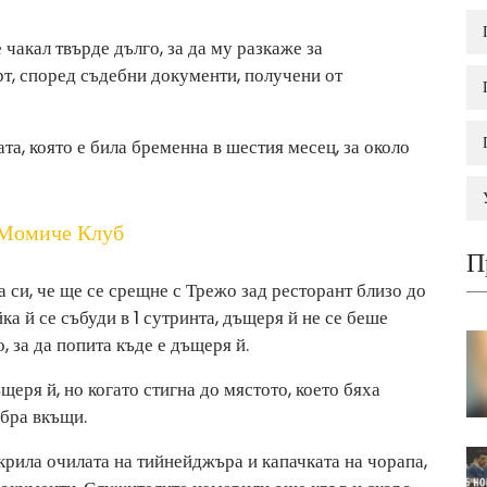
 чакал твърде дълго, за да му разкаже за
рт, според съдебни документи, получени от
та, която е била бременна в шестия месец, за около
 Момиче Клуб
П
а си, че ще се срещне с Трежо зад ресторант близо до
ка й се събуди в 1 сутринта, дъщеря й не се беше
, за да попита къде е дъщеря й.
щеря й, но когато стигна до мястото, което бяха
ибра вкъщи.
ткрила очилата на тийнейджъра и капачката на чорапа,