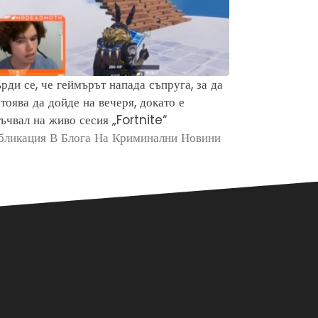
рди се, че геймърът напада съпруга, за да
Защо хората 
тоява да дойде на вечеря, докато е
убийството н
ъчвал на живо сесия „Fortnite“
Брайън Кобе
бликация В Блога На Криминални Новини
Публикация в