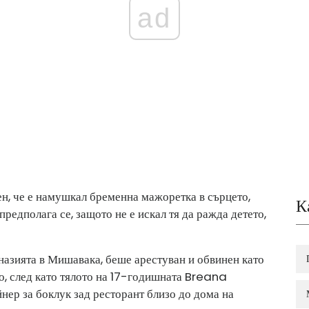
ad
ен, че е намушкал бременна мажоретка в сърцето,
К
 предполага се, защото не е искал тя да ражда детето,
назията в Мишавака, беше арестуван и обвинен като
о, след като тялото на 17-годишната Breana
нер за боклук зад ресторант близо до дома на