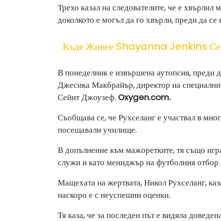
Трехо казал на следователите, че е хвърлил 
доколкото е могъл да го хвърли, преди да се 
Къде Живее Shayanna Jenkins Се
В понеделник е извършена аутопсия, преди 
Джесика Макбрайър, директор на специални 
Сейнт Джоузеф.
Oxygen.com
.
Съобщава се, че Рухселанг е участвал в мно
посещавали училище.
В допълнение към мажоретките, тя също игр
служи и като мениджър на футболния отбор 
Мащехата на жертвата, Никол Рухселанг, каза
наскоро е с неуспешни оценки.
Тя каза, че за последен път е видяла доведе