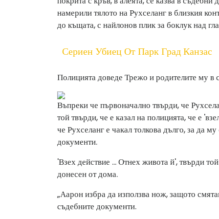
покрита с кръв, в алеята, се казва в съдебн
намерили тялото на Рухселанг в близкия конт
до къщата, с найлонов плик за боклук над гла
Сериен Убиец От Парк Град Канзас
Полицията доведе Трежо и родителите му в с
Въпреки че първоначално твърди, че Рухселан
той твърди, че е казал на полицията, че е 'взе
че Рухселанг е чакал толкова дълго, за да му
документи.
'Взех действие ... Отнех живота й', твърди то
донесен от дома.
„Аарон избра да използва нож, защото смяташ
съдебните документи.