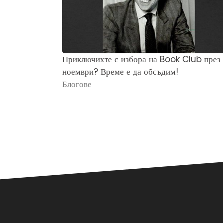
Приключихте с избора на Book Club през
ноември? Време е да обсъдим!
Блогове