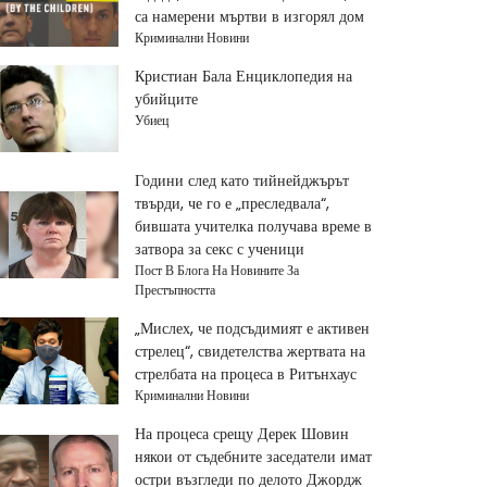
са намерени мъртви в изгорял дом
Криминални Новини
Кристиан Бала Енциклопедия на
убийците
Убиец
Години след като тийнейджърът
твърди, че го е „преследвала“,
бившата учителка получава време в
затвора за секс с ученици
Пост В Блога На Новините За
Престъпността
„Мислех, че подсъдимият е активен
стрелец“, свидетелства жертвата на
стрелбата на процеса в Ритънхаус
Криминални Новини
На процеса срещу Дерек Шовин
някои от съдебните заседатели имат
остри възгледи по делото Джордж