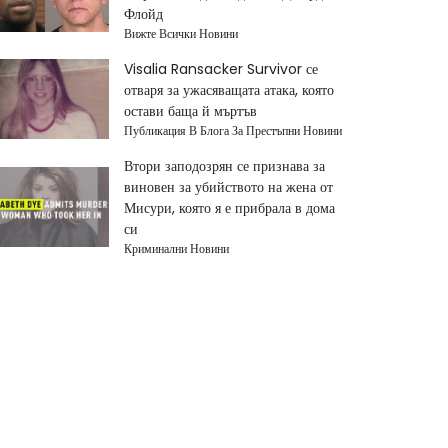
Флойд
Вижте Всички Новини
Visalia Ransacker Survivor се
отваря за ужасяващата атака, която
остави баща й мъртъв
Публикация В Блога За Престъпни Новини
Втори заподозрян се признава за
виновен за убийството на жена от
Мисури, която я е прибрала в дома
си
Криминални Новини