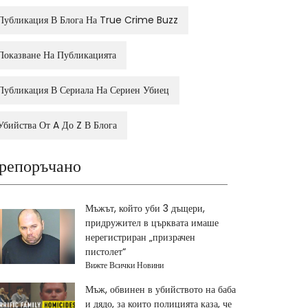
Публикация В Блога На True Crime Buzz
Показване На Публикацията
Публикация В Сериала На Сериен Убиец
Убийства От A До Z В Блога
репоръчано
Мъжът, който уби 3 дъщери,
придружител в църквата имаше
нерегистриран „призрачен
пистолет“
Вижте Всички Новини
Мъж, обвинен в убийството на баба
и дядо, за които полицията каза, че