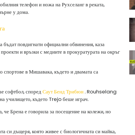
мобилния телефон и ножа на Рухселанг в реката,
върне у дома.
га
да бъдат повдигнати официални обвинения, каза
проекти и връзки с медиите в прокуратурата на окръг
го спортове в Мишавака, където и двамата са
ае софтбол, според
Саут Бенд Трибюн
. Rouhselang
на училището, където Trejo беше играч.
, че Брена е говорила за посещение на колежи, но
ната си дъщеря, която живее с биологичната си майка,