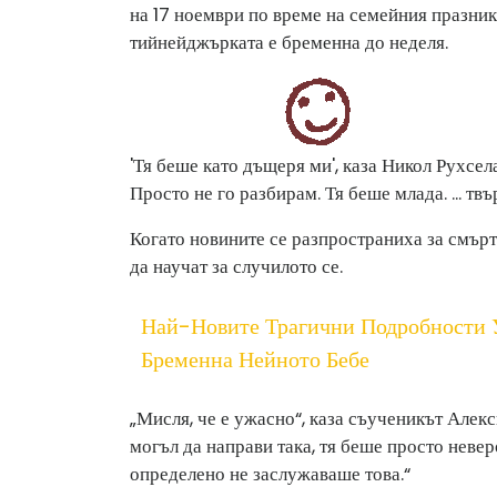
на 17 ноември по време на семейния празник 
тийнейджърката е бременна до неделя.
'Тя беше като дъщеря ми', каза Никол Рухсел
Просто не го разбирам. Тя беше млада. ... твър
Когато новините се разпространиха за смърт
да научат за случилото се.
Най-Новите Трагични Подробности 
Бременна Нейното Бебе
„Мисля, че е ужасно“, каза съученикът Але
могъл да направи така, тя беше просто невер
определено не заслужаваше това.“