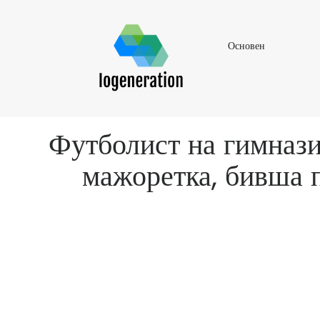
Основен
Основен
Футболист на гимназия
мажоретка, бивша п