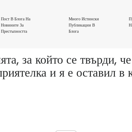
Пост В Блога На
Много Истински
П
Новините За
Публикации В
Н
Пост
Много
Престъпността
Блога
В
Истински
Блога
Публикации
На
В
та, за който се твърди, 
Новините
Блога
За
риятелка и я е оставил в 
Престъпността