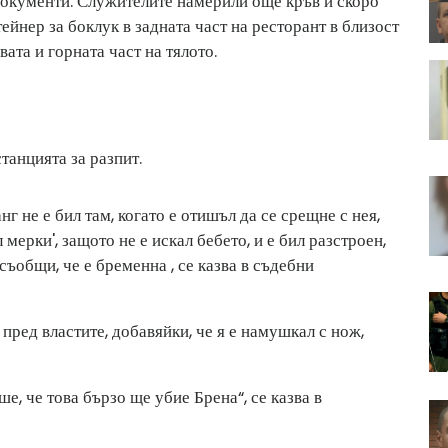
и документи. Служителите намерили още кръв и скоро
ейнер за боклук в задната част на ресторант в близост
вата и горната част на тялото.
танцията за разпит.
г не е бил там, когато е отишъл да се срещне с нея,
л мерки', защото не е искал бебето, и е бил разстроен,
 съобщи, че е бременна , се казва в съдебни
й пред властите, добавяйки, че я е намушкал с нож,
е, че това бързо ще убие Брена“, се казва в