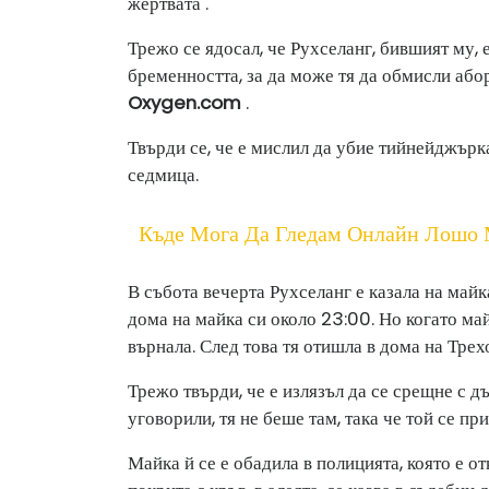
жертвата .
Трежо се ядосал, че Рухселанг, бившият му, е
бременността, за да може тя да обмисли або
Oxygen.com
.
Твърди се, че е мислил да убие тийнейджърка
седмица.
Къде Мога Да Гледам Онлайн Лошо
В събота вечерта Рухселанг е казала на майк
дома на майка си около 23:00. Но когато май
върнала. След това тя отишла в дома на Трехо
Трежо твърди, че е излязъл да се срещне с дъ
уговорили, тя не беше там, така че той се пр
Майка й се е обадила в полицията, която е о