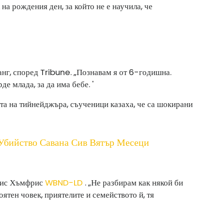
на рождения ден, за който не е научила, че
анг, според Tribune. „Познавам я от 6-годишна.
де млада, за да има бебе. '
та на тийнейджъра, съученици казаха, че са шокирани
Убийство Савана Сив Вятър Месеци
ксис Хъмфрис
WBND-LD
. „Не разбирам как някой би
оятен човек, приятелите и семейството й, тя