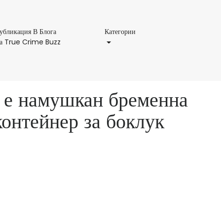
Категории
убликация В Блога
Категории
Публикация
а True Crime Buzz
В
Блога
На
True
че е намушкан бременна
Crime
Buzz
контейнер за боклук