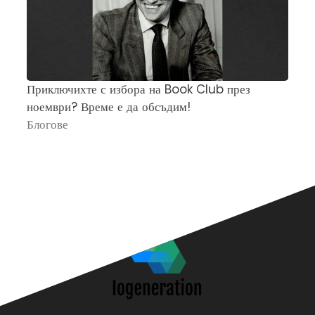
Приключихте с избора на Book Club през
Ч
ноември? Време е да обсъдим!
„
Блогове
П