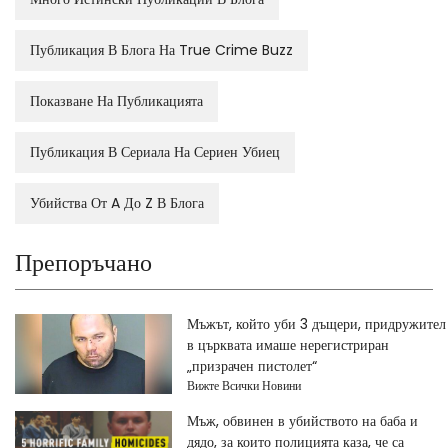
Публикация В Блога На True Crime Buzz
Показване На Публикацията
Публикация В Сериала На Сериен Убиец
Убийства От A До Z В Блога
Препоръчано
Мъжът, който уби 3 дъщери, придружител
в църквата имаше нерегистриран
„призрачен пистолет“
Вижте Всички Новини
Мъж, обвинен в убийството на баба и
дядо, за които полицията каза, че са