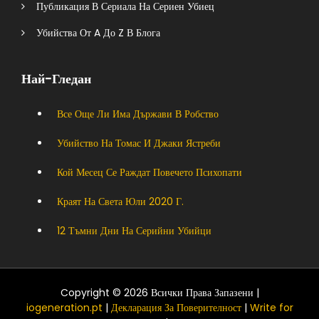
Публикация В Сериала На Сериен Убиец
Убийства От A До Z В Блога
Най-Гледан
Все Още Ли Има Държави В Робство
Убийство На Томас И Джаки Ястреби
Кой Месец Се Раждат Повечето Психопати
Краят На Света Юли 2020 Г.
12 Тъмни Дни На Серийни Убийци
Copyright © 2026 Всички Права Запазени |
iogeneration.pt
|
Декларация За Поверителност
|
Write for