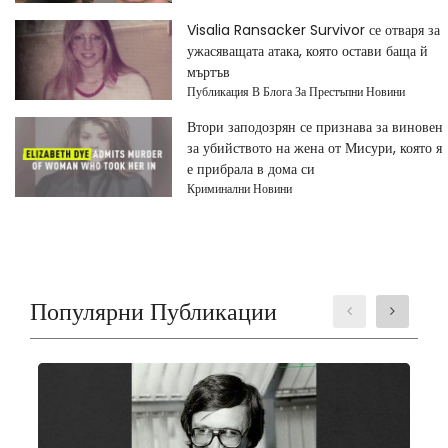
Visalia Ransacker Survivor се отваря за
ужасяващата атака, която остави баща й
мъртъв
Публикация В Блога За Престъпни Новини
Втори заподозрян се признава за виновен
за убийството на жена от Мисури, която я
е прибрала в дома си
Криминални Новини
Популярни Публикации