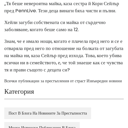
„Тя беше невероятна майка, каза сестра й Кори Сейлър
пред PennLive. Тези деца винаги бяха чисти и пълни.
Хейли загуби собствената си майка от сърдечно
заболяване, когато беше само на 12.
Знам, че е имало нощи, когато е плачела пред него и се е
отваряла пред него по отношение на болката от загубата
на майка ни, каза Сейлър пред изхода. Това, което убива
всички ни в семейството, е, че той знаеше как се чувства
тя и прави същото с децата си?
Всички публикации за престъпления от страст Извънредни новини
Категория
Пост В Блога На Новините За Престъпността
Много Истински Публикации В Блога