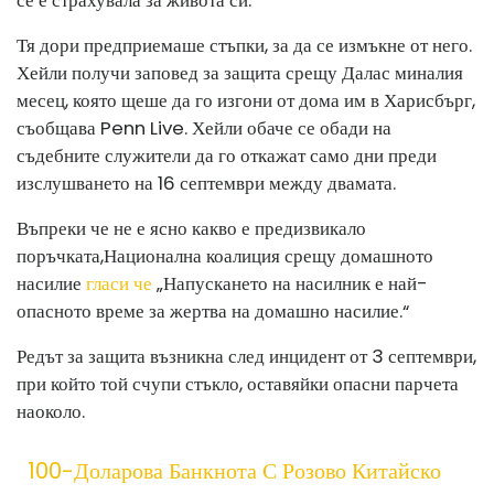
се е страхувала за живота си.
Тя дори предприемаше стъпки, за да се измъкне от него.
Хейли получи заповед за защита срещу Далас миналия
месец, която щеше да го изгони от дома им в Харисбърг,
съобщава Penn Live. Хейли обаче се обади на
съдебните служители да го откажат само дни преди
изслушването на 16 септември между двамата.
Въпреки че не е ясно какво е предизвикало
поръчката,
Национална коалиция срещу домашното
насилие
гласи че
„Напускането на насилник е най-
опасното време за жертва на домашно насилие.“
Редът за защита възникна след инцидент от 3 септември,
при който той счупи стъкло, оставяйки опасни парчета
наоколо.
100-Доларова Банкнота С Розово Китайско