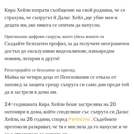
Кира Хейли изпрати съобщение на свой роднина, че се
страхува, че съпругът й Далас Хейл „ще убие мен и
децата ми, ако някога се опитам да напусна.
Оригинални цифрови съпрузи, които убиха жените си
Създайте безплатен профил, за да получите неограничен
достъп до ексклузивни видеоклипове, извънредни
новини, лотарии и други!
Регистрирайте се безплатно за преглед
Майка на четири деца от Пенсилвания се отказа от
заповед за защита срещу съпруга си само дни преди той
да я застреля в дома им.
24-годишната Кира Хейли беше застреляна на 20
октомври в дома, който споделяше със съпруга си Далас
Хейли, на 26 години, според
PennLive
. Съдебните
протоколи разкриват, че тя е мислила да го напусне и че