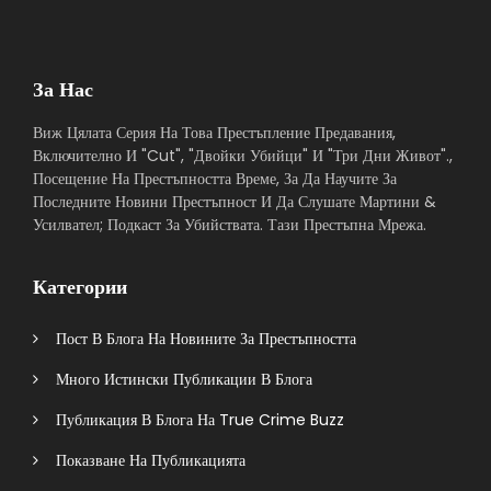
За Нас
Виж Цялата Серия На Това Престъпление Предавания,
Включително И "Cut", "Двойки Убийци" И "Три Дни Живот".,
Посещение На Престъпността Време, За Да Научите За
Последните Новини Престъпност И Да Слушате Мартини &
Усилвател; Подкаст За Убийствата. Тази Престъпна Мрежа.
Категории
Пост В Блога На Новините За Престъпността
Много Истински Публикации В Блога
Публикация В Блога На True Crime Buzz
Показване На Публикацията