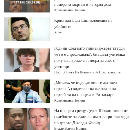
намерени мъртви в изгорял дом
Криминални Новини
Кристиан Бала Енциклопедия на
убийците
Убиец
Години след като тийнейджърът твърди,
че го е „преследвала“, бившата учителка
получава време в затвора за секс с
ученици
Пост В Блога На Новините За Престъпността
„Мислех, че подсъдимият е активен
стрелец“, свидетелства жертвата на
стрелбата на процеса в Ритънхаус
Криминални Новини
На процеса срещу Дерек Шовин някои от
съдебните заседатели имат остри възгледи
по делото Джордж Флойд
Вижте Всички Новини