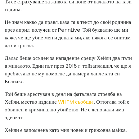
Тя се страхуваше за живота си поне от началото на тази
година.
Не знам какво да правя, каза тя в текст до свой роднина
през април, получен от PennLive. Той буквално ще ми
каже, че ще убие мен и децата ми, ако някога се опитам
да си тръгна.
Далас беше осъден за нападение срещу Хейли два пъти
в миналото. Един път през 2016 г. той
заплашил, че ще я
пребие, ако не му помогне да намери хапчетата си
Ксанакс.
Той беше арестуван в деня на фаталната стрелба на
Хейли, местно издание
WHTM съобщи
. Оттогава той е
обвинен в криминално убийство. Не е ясно дали има
адвокат.
Хейли е запомнена като мил човек и грижовна майка.