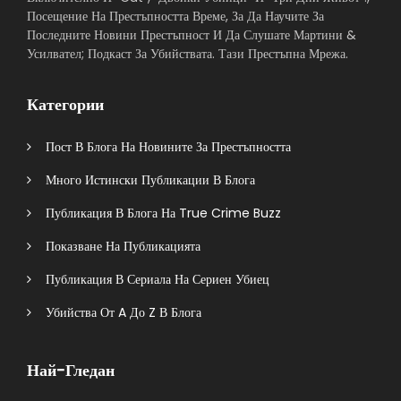
Посещение На Престъпността Време, За Да Научите За
Последните Новини Престъпност И Да Слушате Мартини &
Усилвател; Подкаст За Убийствата. Тази Престъпна Мрежа.
Категории
Пост В Блога На Новините За Престъпността
Много Истински Публикации В Блога
Публикация В Блога На True Crime Buzz
Показване На Публикацията
Публикация В Сериала На Сериен Убиец
Убийства От A До Z В Блога
Най-Гледан