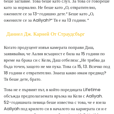
беше заглавие. Това беше като слух. За това се говореше
като за нормално. Не беше като „О, отвратително,
оженихте се за 13-годишно дете.“ Беше като „О,
оженихте се за Aaliyah?“ Тя е на 13 години. “
Даниел Дж. Карней От Страудсбърг
Когато продуцент извън камерата поправи Даш,
заявявайки, че Аалия всъщност е била на 15 години по
време на брака си с Кели, Даш отбеляза: „Не трябва да
бъда точен, защото не ми пука. Това са 15, 13. Всичко под
18 години е отвратително. Знаеш какво имам предвид?
Тя беше дете, брато.
Това не е първият път, в който поредицата Lifetime
обсъжда предполагаемата връзка на Кели с Aaliyah.
52-годишната певица беше известна с това, че е взела
Aaliyah под крилото си в началото на кариерата си и е