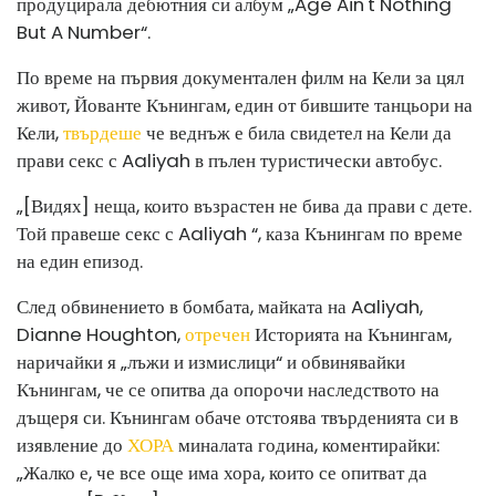
продуцирала дебютния си албум „Age Ain't Nothing
But A Number“.
По време на първия документален филм на Кели за цял
живот, Йованте Кънингам, един от бившите танцьори на
Кели,
твърдеше
че веднъж е била свидетел на Кели да
прави секс с Aaliyah в пълен туристически автобус.
„[Видях] неща, които възрастен не бива да прави с дете.
Той правеше секс с Aaliyah “, каза Кънингам по време
на един епизод.
След обвинението в бомбата, майката на Aaliyah,
Dianne Houghton,
отречен
Историята на Кънингам,
наричайки я „лъжи и измислици“ и обвинявайки
Кънингам, че се опитва да опорочи наследството на
дъщеря си. Кънингам обаче отстоява твърденията си в
изявление до
ХОРА
миналата година, коментирайки:
„Жалко е, че все още има хора, които се опитват да