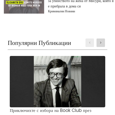
за убийството на жена от Мисури, която я
е прибрала в дома си
Криминални Новини
Популярни Публикации
Приключихте с избора на Book Club през
Ч