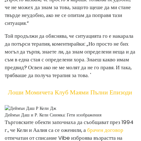
че не можех да знам за това, защото щеше да ми стане
твърде неудобно, ако не се опитам да поправя тази
ситуация.“
Той продължи да обяснява, че ситуацията го е накарала
да потърси терапия, коментирайки: „Но просто не бих
могъл да търпя, знаете ли, да знам определени неща и да
съм в една стая с определени хора. Знаеш какво имам
предвид? Освен ако не ме молят да не го правя. И така,
трябваше да получа терапия за това. '
Лоши Момичета Клуб Маями Пълни Епизоди
Деймън Даш и Р. Кели
Снимка: Гети изображения
Търговските обекти започнаха да съобщават през 1994
г., че Кели и Аалия са се оженили, а
брачен договор
отпечатан от списание Vibe изброява възрастта на