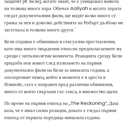
защитят [R. Кели], когато знаят, че е унищожил живота
на толкова много хора. Обичах Aaliyah и когато хората
гледат документалния филм, ще видят колко много се
грижа за нея и доколко действията на Робърт дълбоко ме
засегнаха и толкова много други. '
Кели отдавна е обвиняван в сексуални престъпления,
като има много твърдения относно предполагаемите му
срещи с непълнолетни момичета. Реакцията срещу Кели
придоби нов живот след излизането на първия
документален филм на Кели за миналата година, а
опозореният певец, който в момента е в ареста в
Илинойс, сега е изправен пред различни обвинения,
много от които свързани със секса, в множество щати.
По време на първия епизод на „The Reckoning“, Даш
каза, че е имал силна реакция, докато е гледал първия
епизод от първата поредица миналата година.