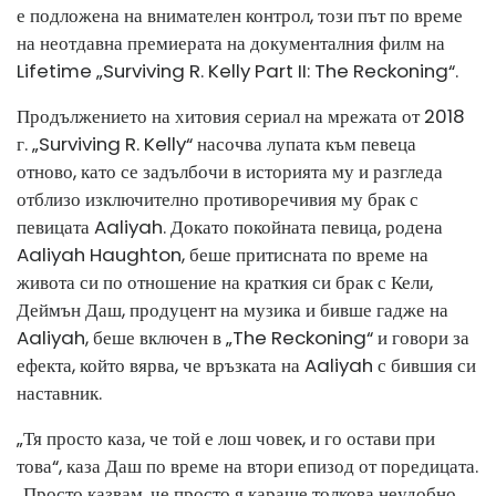
е подложена на внимателен контрол, този път по време
на неотдавна премиерата на документалния филм на
Lifetime „Surviving R. Kelly Part II: The Reckoning“.
Продължението на хитовия сериал на мрежата от 2018
г. „Surviving R. Kelly“ насочва лупата към певеца
отново, като се задълбочи в историята му и разгледа
отблизо изключително противоречивия му брак с
певицата Aaliyah. Докато покойната певица, родена
Aaliyah Haughton, беше притисната по време на
живота си по отношение на краткия си брак с Кели,
Деймън Даш, продуцент на музика и бивше гадже на
Aaliyah, беше включен в „The Reckoning“ и говори за
ефекта, който вярва, че връзката на Aaliyah с бившия си
наставник.
„Тя просто каза, че той е лош човек, и го остави при
това“, каза Даш по време на втори епизод от поредицата.
„Просто казвам, че просто я караше толкова неудобно,