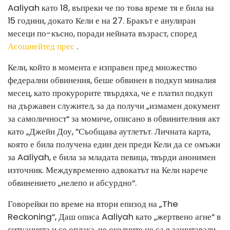
Aaliyah като 18, въпреки че по това време тя е била на
15 години, докато Кели е на 27. Бракът е анулиран
месеци по-късно, поради нейната възраст, според
Асошиейтед прес
.
Кели, който в момента е изправен пред множество
федерални обвинения, беше обвинен в подкуп миналия
месец, като прокурорите твърдяха, че е платил подкуп
на държавен служител, за да получи „измамен документ
за самоличност“ за момиче, описано в обвинителния акт
като „Джейн Доу, ”Съобщава аутлетът. Личната карта,
която е била получена един ден преди Кели да се омъжи
за Aaliyah, е била за младата певица, твърди анонимен
източник. Междувременно адвокатът на Кели нарече
обвинението „нелепо и абсурдно“.
Говорейки по време на втори епизод на „The
Reckoning“, Даш описа Aaliyah като „жертвено агне“ в
ситуацията и се оплака, че околните не са я защитавали,