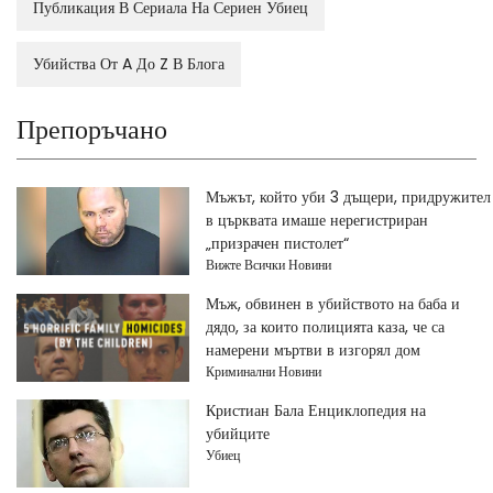
Публикация В Сериала На Сериен Убиец
Убийства От A До Z В Блога
Препоръчано
Мъжът, който уби 3 дъщери, придружител
в църквата имаше нерегистриран
„призрачен пистолет“
Вижте Всички Новини
Мъж, обвинен в убийството на баба и
дядо, за които полицията каза, че са
намерени мъртви в изгорял дом
Криминални Новини
Кристиан Бала Енциклопедия на
убийците
Убиец