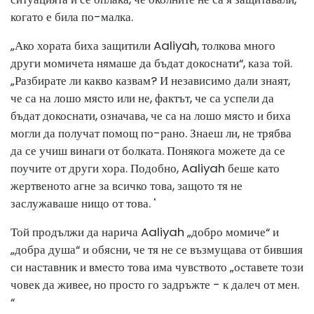
когато е била по-малка.
„Ако хората биха защитили Aaliyah, толкова много
други момичета нямаше да бъдат докоснати“, каза той.
„Разбирате ли какво казвам? И независимо дали знаят,
че са на лошо място или не, фактът, че са успели да
бъдат докоснати, означава, че са на лошо място и биха
могли да получат помощ по-рано. Знаеш ли, не трябва
да се учиш винаги от болката. Понякога можете да се
поучите от други хора. Подобно, Aaliyah беше като
жертвеното агне за всичко това, защото тя не
заслужаваше нищо от това. '
Той продължи да нарича Aaliyah „добро момиче“ и
„добра душа“ и обясни, че тя не се възмущава от бившия
си наставник и вместо това има чувството „оставете този
човек да живее, но просто го задръжте - к далеч от мен.
“