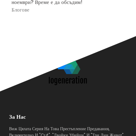
ноември? Време е да обсъдим!
„
Блогове
П
За Нас
Виж Цялата Серия На Това Престъпление Предавания,
Включително И "Cut", "Двойки Убийци" И "Три Дни Живот".,