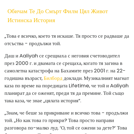
Обичам Те До Смърт Филм Цял Живот
Истинска История
„Това е всичко, което тя искаше. Тя просто се радваше да
отсъства - продължи той.
Даш и Aaliyah се срещнаха с неговия счетоводител
през 2000 г. и двамата се срещаха, когато тя загина в
самолетна катастрофа на Бахамите през 2001 г. на 22-
годишна възраст,
Билборд
доклади. Музикалният магнат
каза по време на поредицата Lifetime, че той и Aaliyah
планират да се оженят, преди тя да премине. Той също
така каза, че знае „цялата история“.
„Знам, че беше за прикриване и всичко това - продължи
той. „Но как това го прикри? Това просто направи
разговора по-малко луд. ‘О, той се ожени за дете?’ Това