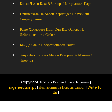
Колко Дълго Бяха В Затвора Централният Парк
Приятелката На Аарон Хернандес Получи Ли
Споразумение
Беше Хълмовете Имат Очи Въз Основа На
Действителните Събития
Как Да Стана Професионален Убиец
Защо Има Толкова Много Истории За Мъжете От
Флорида
Copyright © 2026 Всички Права Запазени |
iogeneration.pt
|
Декларация За Поверителност
|
Write for
Us
|