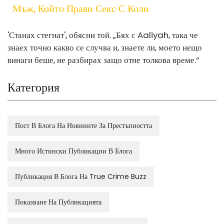
Мъж, Който Прави Секс С Коли
'Станах стегнат', обясни той. „Бях с Aaliyah, така че
знаех точно какво се случва и, знаете ли, моето нещо
винаги беше, не разбирах защо отне толкова време.“
Категория
Пост В Блога На Новините За Престъпността
Много Истински Публикации В Блога
Публикация В Блога На True Crime Buzz
Показване На Публикацията