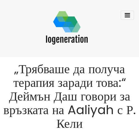
„Трябваше да получа
терапия заради това:“
Деймън Даш говори за
връзката на Aaliyah с Р.
Кели