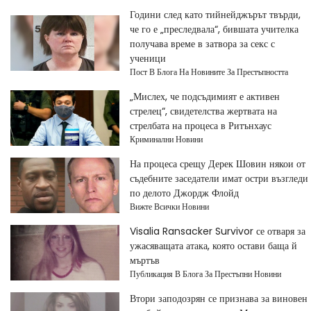
Години след като тийнейджърът твърди,
че го е „преследвала“, бившата учителка
получава време в затвора за секс с
ученици
Пост В Блога На Новините За Престъпността
„Мислех, че подсъдимият е активен
стрелец“, свидетелства жертвата на
стрелбата на процеса в Ритънхаус
Криминални Новини
На процеса срещу Дерек Шовин някои от
съдебните заседатели имат остри възгледи
по делото Джордж Флойд
Вижте Всички Новини
Visalia Ransacker Survivor се отваря за
ужасяващата атака, която остави баща й
мъртъв
Публикация В Блога За Престъпни Новини
Втори заподозрян се признава за виновен