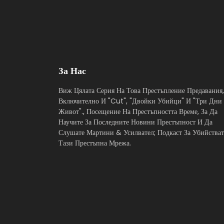
За Нас
Виж Цялата Серия На Това Престъпление Предавания,
Включително И "Cut", "Двойки Убийци" И "Три Дни
Живот"., Посещение На Престъпността Време, За Да
Научите За Последните Новини Престъпност И Да
Слушате Мартини & Усилвател; Подкаст За Убийстват
Тази Престъпна Мрежа.