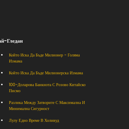
ай-Гледан
Който Иска Да Бъде Милионер - Голяма
Измама
Който Иска Да Бъде Милионерска Измама
100-Доларова Банкнота С Розово Китайско
Писмо
Разлика Между Затворите С Максимална И
Минимална Сигурност
Лулу Едно Време В Холивуд