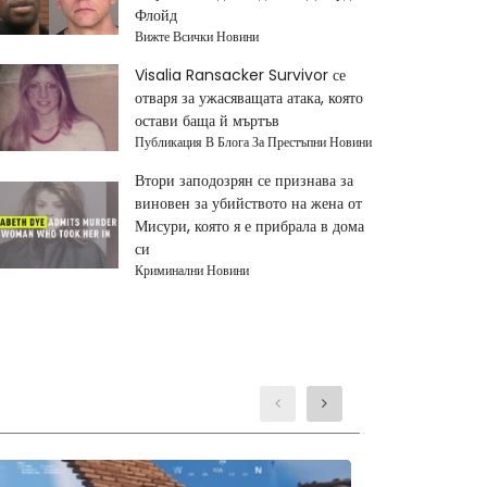
Флойд
Вижте Всички Новини
Visalia Ransacker Survivor се
отваря за ужасяващата атака, която
остави баща й мъртъв
Публикация В Блога За Престъпни Новини
Втори заподозрян се признава за
виновен за убийството на жена от
Мисури, която я е прибрала в дома
си
Криминални Новини