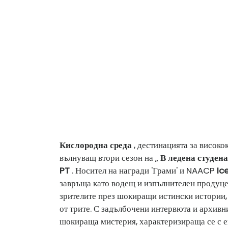
Кислородна среда
, дестинацията за високо
вълнуващ втори сезон на „
В ледена студен
PT
. Носител на награди 'Грами' и NAACP
Ic
завръща като водещ и изпълнителен продуцент
зрителите през шокиращи истински истории, 
от трите. С задълбочени интервюта и архивни
шокираща мистерия, характеризираща се с е