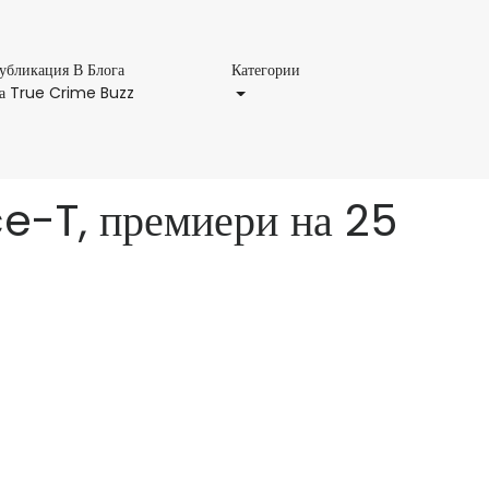
Категории
убликация В Блога
Категории
Публикация
а True Crime Buzz
В
Блога
На
True
Ice-T, премиери на 25
Crime
Buzz