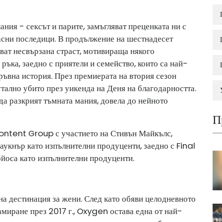
ния - сексът и парите, замъгляват преценката ни с
пасни последици. В продължение на шестнадесет
ват несвързана страст, мотивираща някого
 ръка, заедно с приятели и семейство, които са най-
ръвна история. През премиерата на втория сезон
тално убито през уикенда на Деня на благодарността.
 да разкрият тъмната мания, довела до нейното
П
Content Group с участието на Стивън Майкълс,
укнър като изпълнителни продуценти, заедно с Final
йоса като изпълнителни продуценти.
 дестинация за жени. След като обяви целодневното
миране през 2017 г., Oxygen остава една от най-