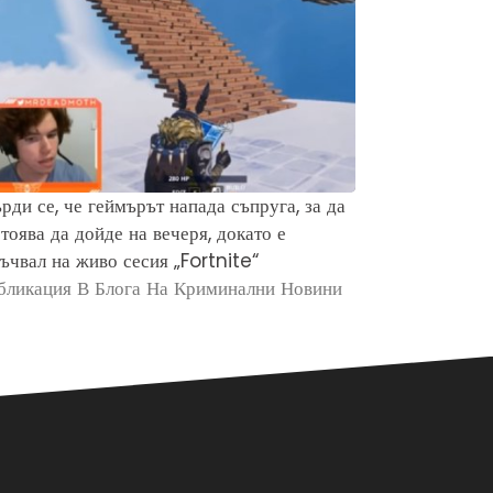
рди се, че геймърът напада съпруга, за да
Защо хората 
тоява да дойде на вечеря, докато е
убийството н
ъчвал на живо сесия „Fortnite“
Брайън Кобе
бликация В Блога На Криминални Новини
Публикация в