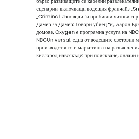
бързо развиващите се кабелни развлекателн
сценарии, включващи водещия франчайз „Sna
„Criminal Изповеди “и пробивни хитови сери
Дамер за Дамер: Говори убиец “и„ Аарон Ерн
домове, Oxygen е програмна услуга на NB
NBCUniversal, една от водещите световни м
производството и маркетинга на развлечения
кислород навсякъде: при поискване, онлайн 