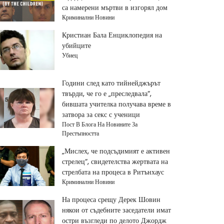
са намерени мъртви в изгорял дом
Криминални Новини
Кристиан Бала Енциклопедия на
убийците
Убиец
Години след като тийнейджърът
твърди, че го е „преследвала“,
бившата учителка получава време в
затвора за секс с ученици
Пост В Блога На Новините За
Престъпността
„Мислех, че подсъдимият е активен
стрелец“, свидетелства жертвата на
стрелбата на процеса в Ритънхаус
Криминални Новини
На процеса срещу Дерек Шовин
някои от съдебните заседатели имат
остри възгледи по делото Джордж