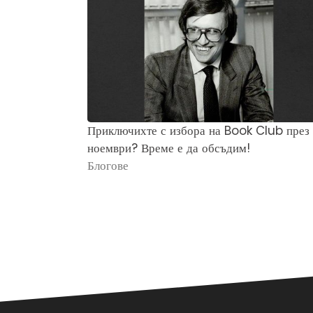
Приключихте с избора на Book Club през
ноември? Време е да обсъдим!
Блогове