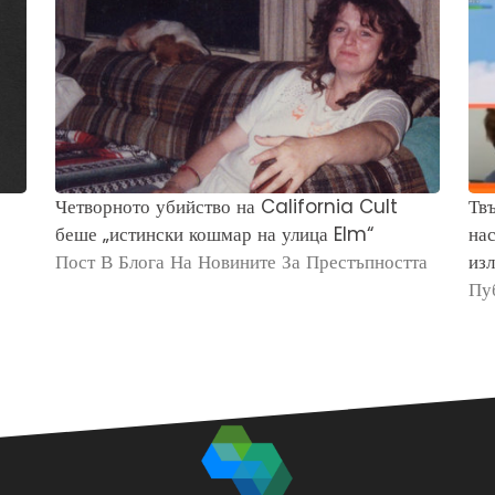
Четворното убийство на California Cult
Твъ
беше „истински кошмар на улица Elm“
нас
Пост В Блога На Новините За Престъпността
изл
Пу