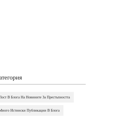
атегория
Пост В Блога На Новините За Престъпността
Много Истински Публикации В Блога