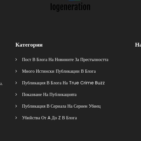
Категории
Н
Пост В Блога На Новините За Престъпността
Много Истински Публикации В Блога
Публикация В Блога На True Crime Buzz
а.
Показване На Публикацията
Публикация В Сериала На Сериен Убиец
Убийства От A До Z В Блога