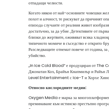
отпадащи челюсти.
Когато някои от най-основните човешки жела
похот и алчност, те рискуват да причинят о
епизода случаите от реалния живот изобразя
достатъчно, за да убие. Детективите от първа
близки до жертвите, оживяват всяка хладнок
типичното момиче в съседство е открито бру
Разследващите отнемат повече от година, за
убийство.
„In Ice Cold Blood“ е продуциран от The 
Джонатан Кох, Брайън Кнапмилър и Райън Ла
Level Entertainment с Ice-T и Хорхе Хино
Относно кислородните медии:
Oxygen Media е марка за многоплатформена
преминаване към истинско престъпно програ