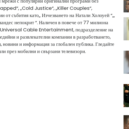
и мрежи с популярни оригинални програми без
pped“, „Cold Justice“, „Killer Couples“,
и от събития като„ Изчезването на Натали Холоуей “,„
андес непокрит “. Наличен в повече от 77 милиона
CUniversal Cable Entertainment, подразделение на
едийни и развлекателни компании в разработването,
, новини и информация за глобален публика. Гледайте
или през мобилни и свързани телевизори.