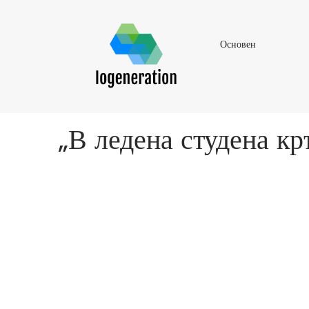
Основен
Основен
„В ледена студена кр