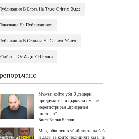
Публикация В Блога На True Crime Buzz
Показване На Публикацията
Публикация В Сериала На Сериен Убиец
Убийства От A До Z В Блога
репоръчано
Мъжът, който уби 3 дъщери,
придружител в църквата имаше
нерегистриран „призрачен
пистолет“
Вижте Всички Новини
Мъж, обвинен в убийството на баба
и дядо, за които полицията каза, че