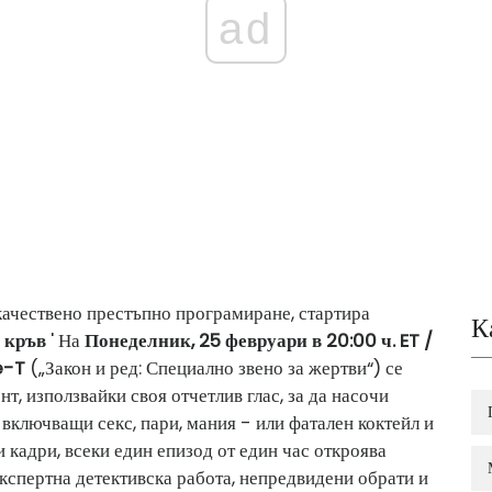
ad
качествено престъпно програмиране, стартира
К
а кръв
' На
Понеделник, 25 февруари в 20:00 ч. ET /
e-T
(„Закон и ред: Специално звено за жертви“) се
, използвайки своя отчетлив глас, за да насочи
включващи секс, пари, мания - или фатален коктейл и
 кадри, всеки един епизод от един час откроява
кспертна детективска работа, непредвидени обрати и