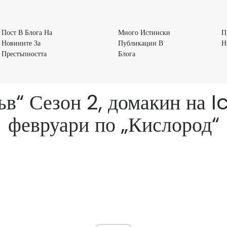
Пост В Блога На
Много Истински
П
Новините За
Публикации В
Н
Пост
Много
Престъпността
Блога
В
Истински
Блога
Публикации
На
В
ъв“ Сезон 2, домакин на 
Новините
Блога
За
февруари по „Кислород“
Престъпността