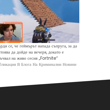
рди се, че геймърът напада съпруга, за да
Защо хората 
тоява да дойде на вечеря, докато е
убийството н
ъчвал на живо сесия „Fortnite“
Брайън Кобе
бликация В Блога На Криминални Новини
Публикация в