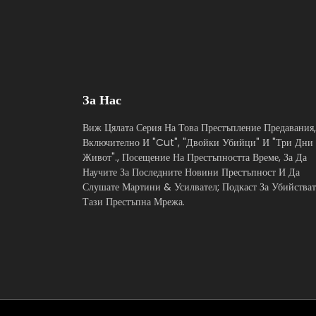
За Нас
Виж Цялата Серия На Това Престъпление Предавания,
Включително И "Cut", "Двойки Убийци" И "Три Дни
Живот"., Посещение На Престъпността Време, За Да
Научите За Последните Новини Престъпност И Да
Слушате Мартини & Усилвател; Подкаст За Убийстват
Тази Престъпна Мрежа.