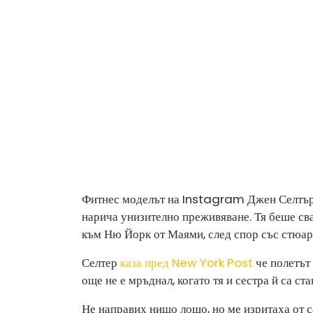
Фитнес моделът на Instagram Джен Селтър б
нарича унизително преживяване. Тя беше св
към Ню Йорк от Маями, след спор със стюар
Селтер
каза пред New York Post
че полетът 
още не е мръднал, когато тя и сестра й са ста
Не направих нищо лошо, но ме изритаха от 