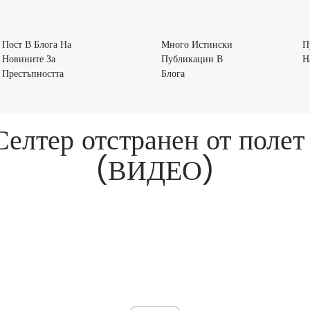
Пост В Блога На
Много Истински
П
Новините За
Публикации В
Н
Пост
Много
Престъпността
Блога
В
Истински
Блога
Публикации
На
В
елтер отстранен от полет 
Новините
Блога
За
(ВИДЕО)
Престъпността