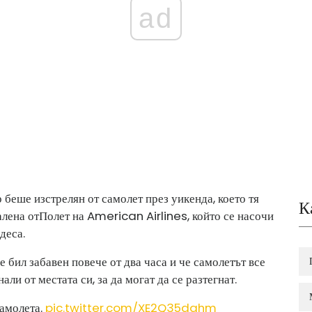
ad
еше изстрелян от самолет през уикенда, което тя
К
алена от
Полет на American Airlines, който се насочи
деса.
е бил забавен повече от два часа и че самолетът все
нали от местата си, за да могат да се разтегнат.
самолета.
pic.twitter.com/XE2Q35dghm