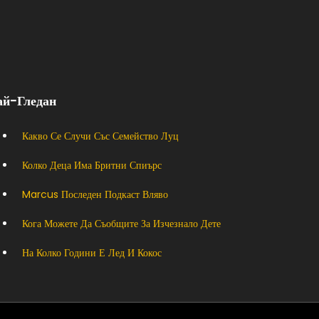
ай-Гледан
Какво Се Случи Със Семейство Луц
Колко Деца Има Бритни Спиърс
Marcus Последен Подкаст Вляво
Кога Можете Да Съобщите За Изчезнало Дете
На Колко Години Е Лед И Кокос