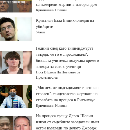
са намерени мъртви в изгорял дом
Криминални Новини
Кристиан Бала Енциклопедия на
убийците
Убиец
Години след като тийнейджърът
твърди, че го е „преследвала“,
бившата учителка получава време в
затвора за секс с ученици
Пост В Блога На Новините За
Престъпността
„Мислех, че подсъдимият е активен
стрелец“, свидетелства жертвата на
стрелбата на процеса в Ритънхаус
Криминални Новини
На процеса срещу Дерек Шовин
някои от съдебните заседатели имат
остри възгледи по делото Джордж