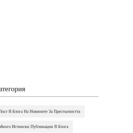
атегория
Пост В Блога На Новините За Престъпността
Много Истински Публикации В Блога