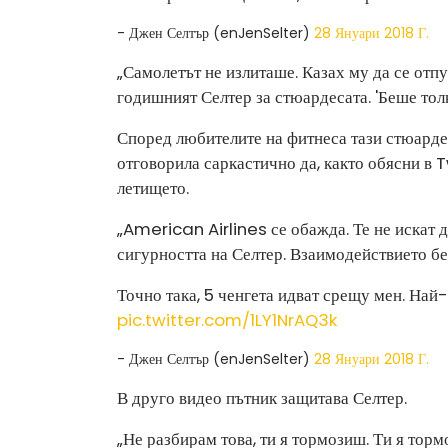
- Джен Селтър (enJenSelter)
28 Януари 2018 Г.
„Самолетът не излиташе. Казах му да се отп
годишният Селтер за стюардесата. 'Беше толк
Според любителите на фитнеса тази стюардеса
отговорила саркастично да, както обясни в T
летището.
„American Airlines се обажда. Те не искат д
сигурността на Селтер. Взаимодействието б
Точно така, 5 ченгета идват срещу мен. На
pic.twitter.com/1LY1NrAQ3k
- Джен Селтър (enJenSelter)
28 Януари 2018 Г.
В друго видео пътник защитава Селтер.
„Не разбирам това, ти я тормозиш. Ти я торм