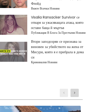
Флойд
Вижте Всички Новини
Visalia Ransacker Survivor се
отваря за ужасяващата атака, която
остави баща й мъртъв
Публикация В Блога За Престъпни Новини
Втори заподозрян се признава за
виновен за убийството на жена от
Мисури, която я е прибрала в дома
си
Криминални Новини