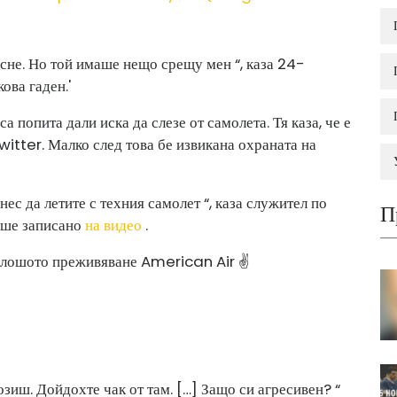
усне. Но той имаше нещо срещу мен “, каза 24-
ова гаден.'
 попита дали иска да слезе от самолета. Тя каза, че е
witter. Малко след това бе извикана охраната на
нес да летите с техния самолет “, каза служител по
П
еше записано
на видео
.
й-лошото преживяване American Air ✌
озиш. Дойдохте чак от там. […] Защо си агресивен? “