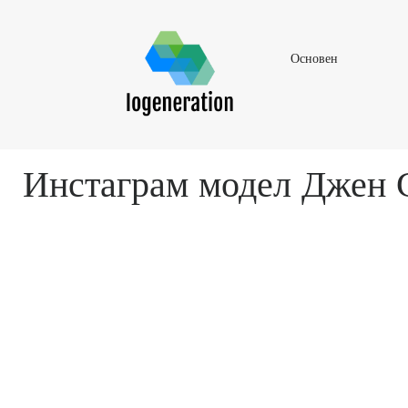
Основен
Основен
Инстаграм модел Джен С