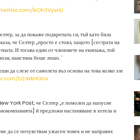
.twitter.com/kIOh3VysnU
елтер, за да покаже подкрепата си, тъй като била
каза, че Селтер „просто е стоял, защото [сестрата на
етната. И тогава един от членовете на екипажа, той
мози, наистина беше лошо. '
еши да слезе от самолета въз основа на това колко зле
ter.com/DZ4kkHOlox
New York Post, че Селтер „е помолен да напусне
Авиокомпанията] й предложи настаняване в хотела и
ме да се почувствам ужасен човек и не направих