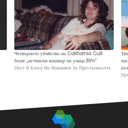
Четворното убийство на California Cult
Твъ
беше „истински кошмар на улица Elm“
нас
Пост В Блога На Новините За Престъпността
изл
Пу