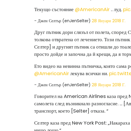
Текущо състояние
@AmericanAir
.. луд.
pic
- Джен Селтър (enJenSelter)
28 Януари 2018 Г.
Друг пътник дори слязъл от полета, според С
толкова отвратена от лечението. Този пътник 
Селтер] и другият пътник са отишли ​​до тоал
просто дойде и започна да й крещи, да я тор
Ето видео на невинна пътничка, която сама р
@AmericanAir
лекува всички ни.
pic.twit
- Джен Селтър (enJenSelter)
28 Януари 2018 Г.
Говорител на American Airlines каза пред 
самолета след възникнало разногласие. ... [
транспорт, което [Selter] отказа. “
Селтер каза пред New York Post: „Накараха 
нищо лошо.“