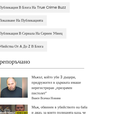
Публикация В Блога На True Crime Buzz
Показване На Публикацията
Публикация В Сериала На Сериен Убиец
Убийства От A До Z В Блога
репоръчано
Мъжът, който уби 3 дъщери,
придружител в църквата имаше
нерегистриран „призрачен
пистолет“
Вижте Всички Новини
Мъж, обвинен в убийството на баба
и дядо, за които полицията каза, че