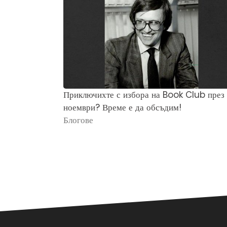
Приключихте с избора на Book Club през
ноември? Време е да обсъдим!
Блогове