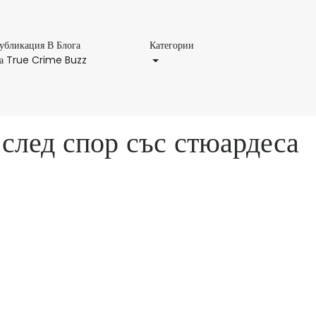
Категории
убликация В Блога
Категории
Публикация
а True Crime Buzz
В
Блога
На
True
след спор със стюардеса
Crime
Buzz