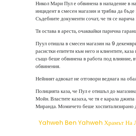
Никол Мари Пул е обвинена в нападение в на
инцидент в смесен магазин и трябва да бъде
Съдебните документи сочат, че тя се нарича
Тя остава в ареста, очаквайки парична гаран
Пуул отишла в смесен магазин на 9 декември
расистки епитети към него и клиентите, каз
също беше обвинена в работа под влияние, в
обвинения.
Нейният адвокат не отговори веднага на оба
Полицията каза, че Пул е отишъл до магазин
Мойн. Властите казаха, че тя е карала джипа
Миранда. Момичето беше хоспитализирано д
Yahweh Ben Yahweh Храмът На 