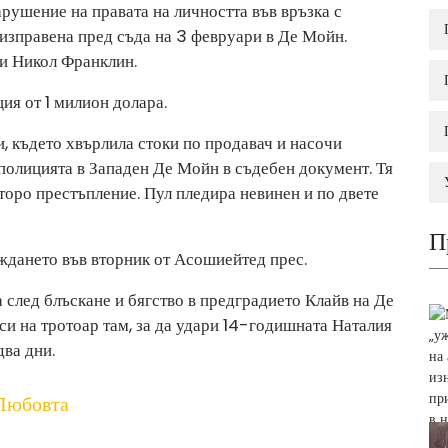
рушение на правата на личността във връзка с
 изправена пред съда на 3 февруари в Де Мойн.
 и Никол Франклин.
ция от 1 милион долара.
, където хвърлила стоки по продавач и насочи
а полицията в Западен Де Мойн в съдебен документ. Тя
торо престъпление. Пул пледира невинен и по двете
П
ждането във вторник от Асошиейтед прес.
а след блъскане и бягство в предградието Клайв на Де
 си на тротоар там, за да удари 14-годишната Наталия
ва дни.
Любовта