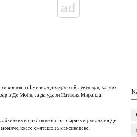
ad
 гаранция от 1 милион долара от 9 декември, когато
К
тоар в Де Мойн, за да удари Наталия Миранда.
 обвинена в престъпления от омраза в района на Де
момиче, което смяташе за мексиканско.