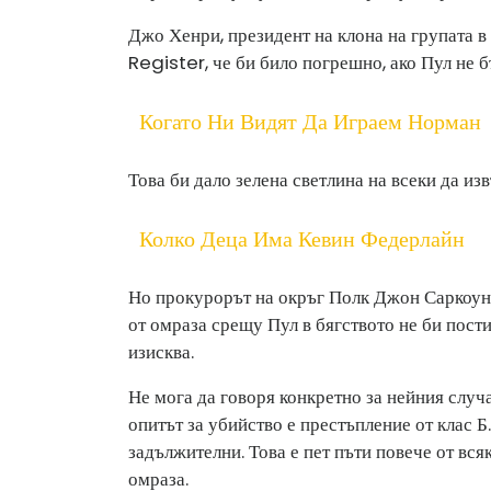
Джо Хенри, президент на клона на групата в
Register, че би било погрешно, ако Пул не 
Когато Ни Видят Да Играем Норман
Това би дало зелена светлина на всеки да и
Колко Деца Има Кевин Федерлайн
Но прокурорът на окръг Полк Джон Саркоун 
от омраза срещу Пул в бягството не би пост
изисква.
Не мога да говоря конкретно за нейния случай
опитът за убийство е престъпление от клас Б
задължителни. Това е пет пъти повече от вся
омраза.