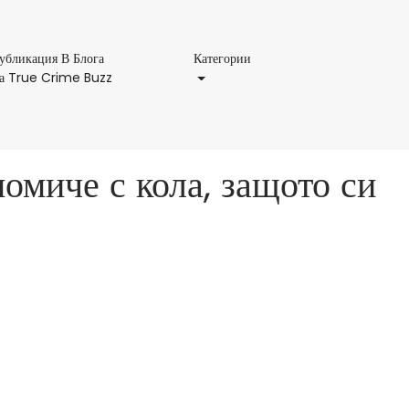
Категории
убликация В Блога
Категории
Публикация
а True Crime Buzz
В
Блога
На
True
омиче с кола, защото си
Crime
Buzz