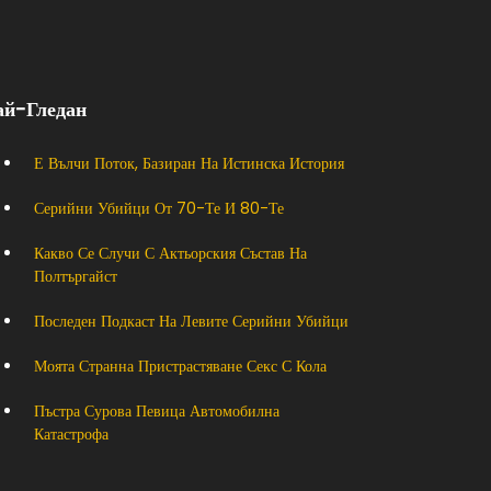
ай-Гледан
Е Вълчи Поток, Базиран На Истинска История
Серийни Убийци От 70-Те И 80-Те
Какво Се Случи С Актьорския Състав На
Полтъргайст
Последен Подкаст На Левите Серийни Убийци
Моята Странна Пристрастяване Секс С Кола
Пъстра Сурова Певица Автомобилна
Катастрофа