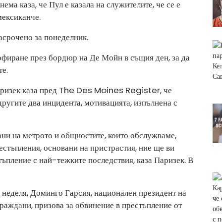
ма каза, че Пул е казала на служителите, че се е
мексиканче.
асрочено за понеделник.
офиране през бордюр на Де Мойн в същия ден, за да
те.
ризек каза пред The ​​Des Moines Register, че
 другите два инцидента, мотивацията, изпълнена с
ани на метрото и общностите, които обслужваме,
стъпления, основани на пристрастия, ние ще ви
пление с най-тежките последствия, каза Паризек. В
 неделя, Доминго Гарсия, национален президент на
раждани, призова за обвинение в престъпление от