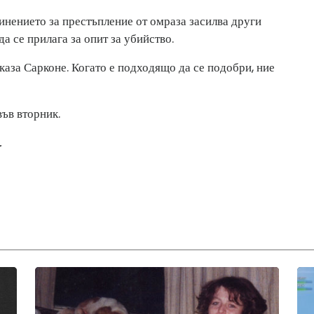
винението за престъпление от омраза засилва други
а се прилага за опит за убийство.
каза Сарконе. Когато е подходящо да се подобри, ние
във вторник.
.