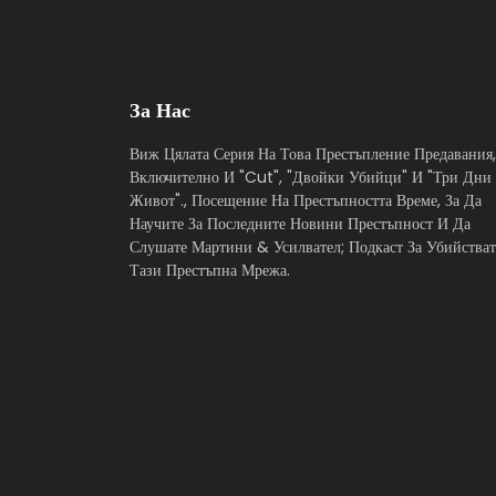
За Нас
Виж Цялата Серия На Това Престъпление Предавания,
Включително И "Cut", "Двойки Убийци" И "Три Дни
Живот"., Посещение На Престъпността Време, За Да
Научите За Последните Новини Престъпност И Да
Слушате Мартини & Усилвател; Подкаст За Убийстват
Тази Престъпна Мрежа.