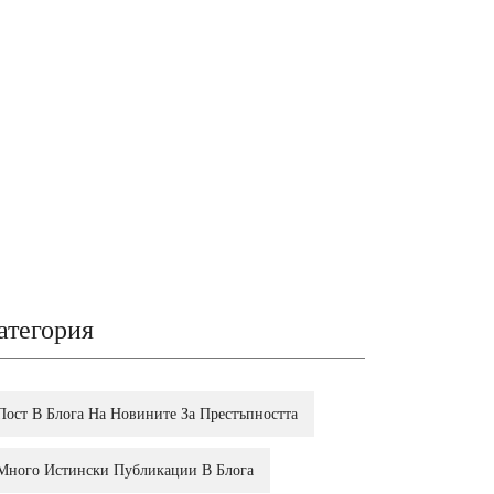
атегория
Пост В Блога На Новините За Престъпността
Много Истински Публикации В Блога