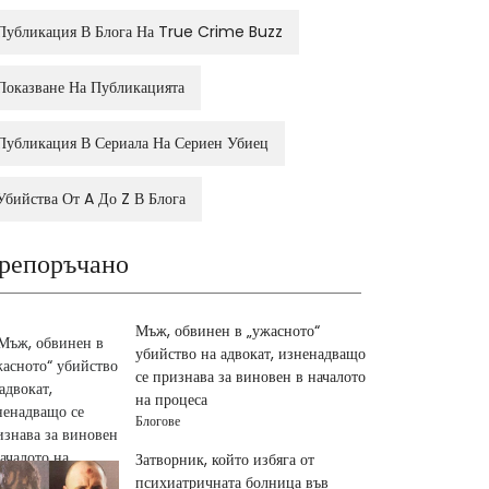
Публикация В Блога На True Crime Buzz
Показване На Публикацията
Публикация В Сериала На Сериен Убиец
Убийства От A До Z В Блога
репоръчано
Мъж, обвинен в „ужасното“
убийство на адвокат, изненадващо
се признава за виновен в началото
на процеса
Блогове
Затворник, който избяга от
психиатричната болница във