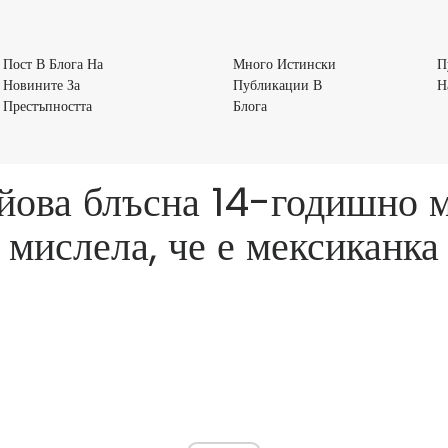
Пост В Блога На
Много Истински
П
Новините За
Публикации В
Н
Пост
Много
Престъпността
Блога
В
Истински
Блога
Публикации
На
В
Айова блъсна 14-годишно м
Новините
Блога
За
мислела, че е мексиканка
Престъпността