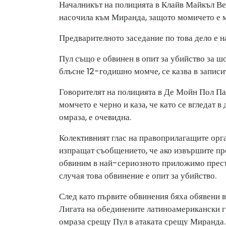
Началникът на полицията в Клайв Майкъл Вене
насочила към Миранда, защото момичето е 
Предварителното заседание по това дело е н
Пул също е обвинен в опит за убийство за ш
блъсне 12-годишно момче, се казва в записи
Говорителят на полицията в Де Мойн Пол Па
момчето е черно и каза, че като се вгледат в
омраза, е очевидна.
Колективният глас на правоприлагащите орг
изпращат съобщението, че ако извършите пре
обвиним в най-сериозното приложимо престъ
случая това обвинение е опит за убийство.
След като първите обвинения бяха обявени в
Лигата на обединените латиноамерикански г
омраза срещу Пул в атаката срещу Миранда.