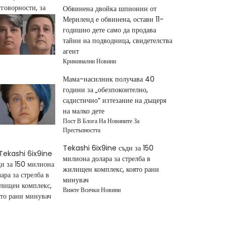
Обвинена двойка шпионин от
Мериленд е обвинена, остави 11-
годишно дете само да продава
тайни на подводница, свидетелства
агент
Криминални Новини
Мама-насилник получава 40
години за „обезпокоително,
садистично“ изтезание на дъщеря
на малко дете
Пост В Блога На Новините За
Престъпността
Tekashi 6ix9ine съди за 150
милиона долара за стрелба в
жилищен комплекс, която рани
минувач
Вижте Всички Новини