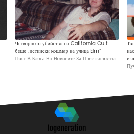
Четворното убийство на California Cult
Твъ
беше „истински кошмар на улица Elm“
нас
Пост В Блога На Новините За Престъпността
изл
Пу