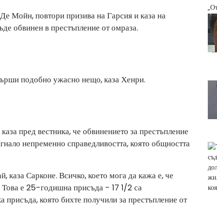
 Де Мойн, повтори призива на Гарсия и каза на
бъде обвинен в престъпление от омраза.
звърши подобно ужасно нещо, каза Хенри.
каза пред вестника, че обвинението за престъпление
игнало непременно справедливостта, която общността
, каза Сарконе. Всичко, което мога да кажа е, че
. Това е 25-годишна присъда - 17 1/2 са
ка присъда, която бихте получили за престъпление от