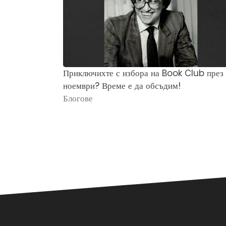
Приключихте с избора на Book Club през
ноември? Време е да обсъдим!
Блогове