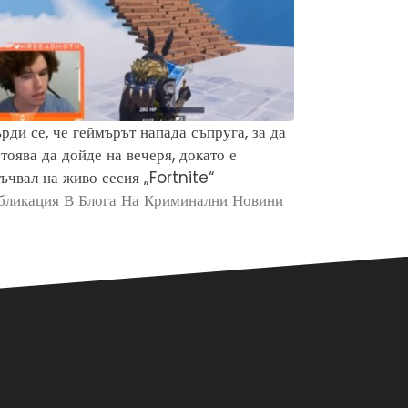
рди се, че геймърът напада съпруга, за да
Защо хората 
тоява да дойде на вечеря, докато е
убийството н
ъчвал на живо сесия „Fortnite“
Брайън Кобе
бликация В Блога На Криминални Новини
Публикация в