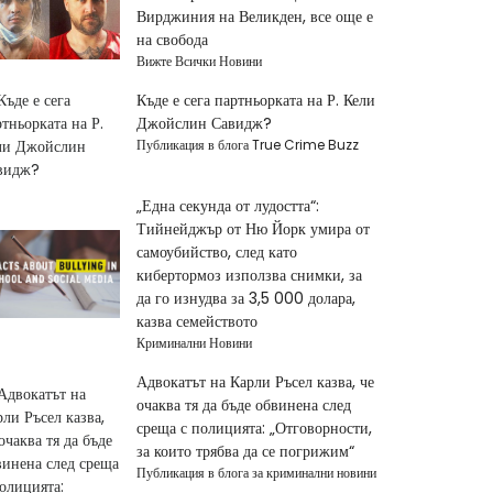
Вирджиния на Великден, все още е
на свобода
Вижте Всички Новини
Къде е сега партньорката на Р. Кели
Джойслин Савидж?
Публикация в блога True Crime Buzz
„Една секунда от лудостта“:
Тийнейджър от Ню Йорк умира от
самоубийство, след като
кибертормоз използва снимки, за
да го изнудва за 3,5 000 долара,
казва семейството
Криминални Новини
Адвокатът на Карли Ръсел казва, че
очаква тя да бъде обвинена след
среща с полицията: „Отговорности,
за които трябва да се погрижим“
Публикация в блога за криминални новини