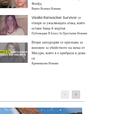
Флойд
Вижте Всички Новини
Visalia Ransacker Survivor се
отваря за ужасяващата атака, която
остави баща й мъртъв
Публикация В Блога За Престъпни Новини
Втори заподозрян се признава за
виновен за убийството на жена от
Мисури, която я е прибрала в дома
си
Криминални Новини