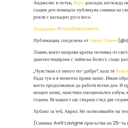
Анджелис в петък,
Хора
доклади, изглежда н
същия ден певицата публикува снимки на св
рокля с каскадно руса коса.
Поддържа #racetoerasems
Публикация, споделена от
Аврил Лавин
(@avr
Лавин, която направи кратка почивка от све
диагностицирана с лаймска болест, също разк
„Чувствам се много по-добре“, каза тя
Развл
бъда тук и в момента правя запис. Имам обра
което продължавам да работя всеки ден. И п
мощен запис, наистина емоционален албум, к
година. Всъщност ще свърша след две седмиц
Хубаво за теб, Аврил. Не позволявайте на те
(Снимка: Avril Lavigne присъства на 25-та