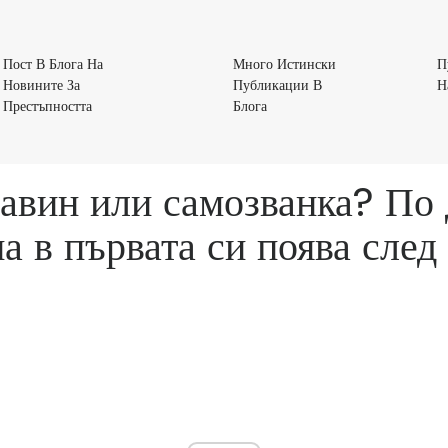
Пост В Блога На
Много Истински
П
Новините За
Публикации В
Н
Пост
Много
Престъпността
Блога
В
Истински
Блога
Публикации
На
В
авин или самозванка? По д
Новините
Блога
За
а в първата си поява след
Престъпността