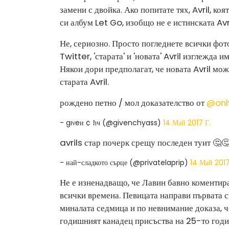
замени с двойка. Ако попитате тях, Avril, ко
си албум Let Go, изобщо не е истинската Avr
Не, сериозно. Просто погледнете всички фот
Twitter, 'старата' и 'новата' Avril изглежда
Някои дори предполагат, че новата Avril мож
старата Avril.
рождено петно ​​/ мол доказателство от
@onl
- gıνeи ¢ ħч (@givenchyass)
14 Май 2017 Г.
avrils стар почерк срещу последен туит 🤔
- най-сладкото сърце (@privatelaprip)
14 Май 2017
Не е изненадващо, че Лавин бавно коментира
всички времена. Певицата направи първата с
миналата седмица и по невнимание доказа, ч
годишният канадец присъства на 25-то годи