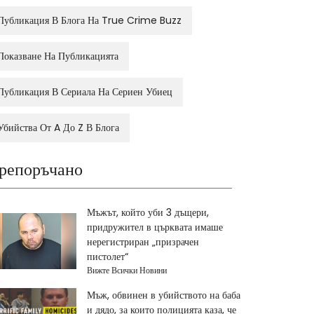
Публикация В Блога На True Crime Buzz
Показване На Публикацията
Публикация В Сериала На Сериен Убиец
Убийства От A До Z В Блога
репоръчано
Мъжът, който уби 3 дъщери,
придружител в църквата имаше
нерегистриран „призрачен
пистолет“
Вижте Всички Новини
Мъж, обвинен в убийството на баба
и дядо, за които полицията каза, че