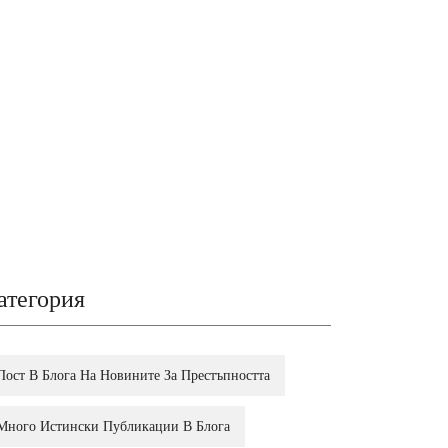
атегория
Пост В Блога На Новините За Престъпността
Много Истински Публикации В Блога