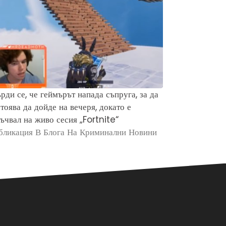
рди се, че геймърът напада съпруга, за да
Защо хората 
тоява да дойде на вечеря, докато е
убийството н
ъчвал на живо сесия „Fortnite“
Брайън Кобе
бликация В Блога На Криминални Новини
Публикация в