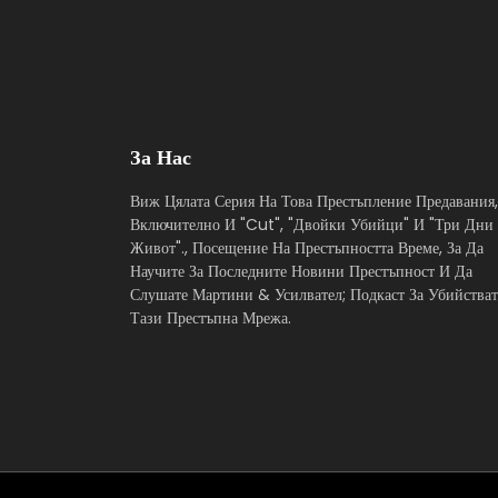
За Нас
Виж Цялата Серия На Това Престъпление Предавания,
Включително И "Cut", "Двойки Убийци" И "Три Дни
Живот"., Посещение На Престъпността Време, За Да
Научите За Последните Новини Престъпност И Да
Слушате Мартини & Усилвател; Подкаст За Убийстват
Тази Престъпна Мрежа.