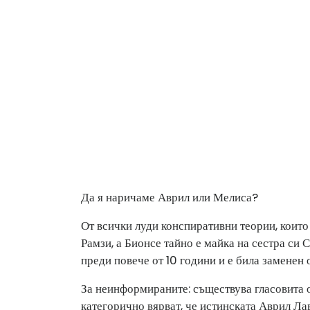
Да я наричаме Аврил или Мелиса?
От всички луди конспиративни теории, които
Рамзи, а Бионсе тайно е майка на сестра си 
преди повече от 10 години и е била заменен
За неинформираните: съществува гласовита 
категорично вярват, че истинската Аврил Ла