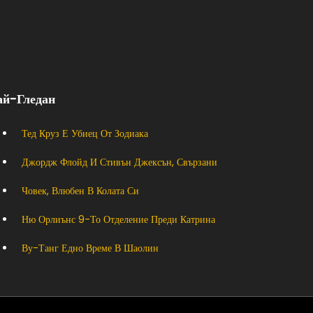
ай-Гледан
Тед Круз Е Убиец От Зодиака
Джордж Флойд И Стивън Джексън, Свързани
Човек, Влюбен В Колата Си
Ню Орлиънс 9-То Отделение Преди Катрина
Ву-Танг Едно Време В Шаолин