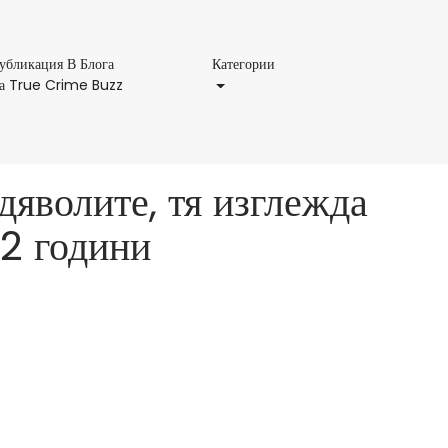
Категории
убликация В Блога
Категории
Публикация
а True Crime Buzz
В
Блога
На
True
яволите, тя изглежда
Crime
Buzz
 2 години