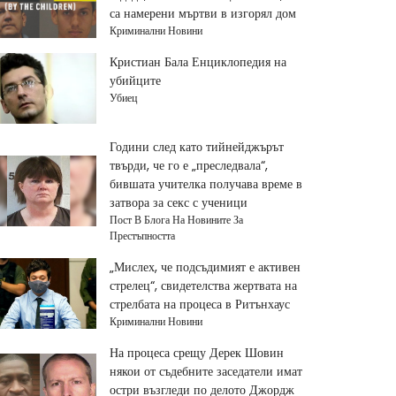
са намерени мъртви в изгорял дом
Криминални Новини
Кристиан Бала Енциклопедия на
убийците
Убиец
Години след като тийнейджърът
твърди, че го е „преследвала“,
бившата учителка получава време в
затвора за секс с ученици
Пост В Блога На Новините За
Престъпността
„Мислех, че подсъдимият е активен
стрелец“, свидетелства жертвата на
стрелбата на процеса в Ритънхаус
Криминални Новини
На процеса срещу Дерек Шовин
някои от съдебните заседатели имат
остри възгледи по делото Джордж