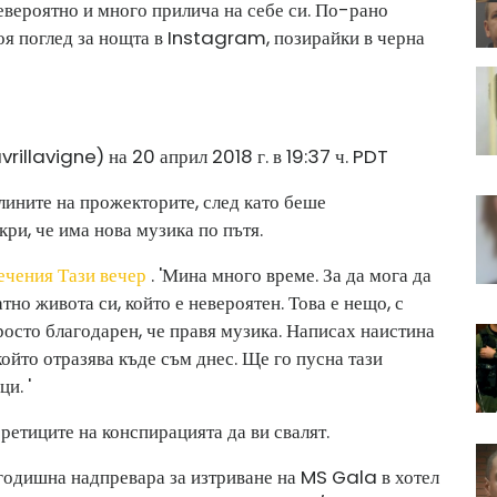
евероятно и много прилича на себе си. По-рано
оя поглед за нощта в Instagram, позирайки в черна
illavigne) на 20 април 2018 г. в 19:37 ч. PDT
тлините на прожекторите, след като беше
ри, че има нова музика по пътя.
ечения Тази вечер
. 'Мина много време. За да мога да
тно живота си, който е невероятен. Това е нещо, с
росто благодарен, че правя музика. Написах наистина
ойто отразява къде съм днес. Ще го пусна тази
и. '
оретиците на конспирацията да ви свалят.
 годишна надпревара за изтриване на MS Gala в хотел