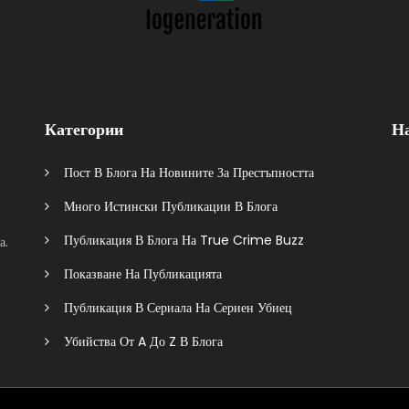
Категории
Н
Пост В Блога На Новините За Престъпността
Много Истински Публикации В Блога
Публикация В Блога На True Crime Buzz
а.
Показване На Публикацията
Публикация В Сериала На Сериен Убиец
Убийства От A До Z В Блога