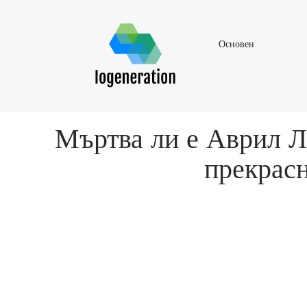
Основен
Основен
Мъртва ли е Аврил Л
прекрасн