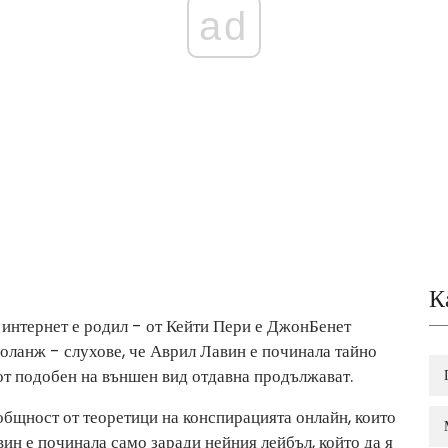
ad
К
 интернет е родил - от Кейти Пери е ДжонБенет
Соланж - слухове, че Аврил Лавин е починала тайно
 от подобен на външен вид отдавна продължават.
общност от теоретици на конспирацията онлайн, които
вин е починала само заради нейния лейбъл, който да я