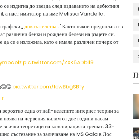
ято се издигна до звезда след издаването на дебютния
il, а нает имитатор на име Melissa Vandella.
ографски „
доказателства
. ' Както някои предполагат в
 имат различни бенки и рождени белези на ръцете си.
е да се е изложила, като е имала различен почерк от
ymodelz
pic.twitter.com/ZXK6ADbl19
П
🤔🤔🤔
pic.twitter.com/1cwBbgSBfy
 Г.
 вероятно една от най-нелепите интернет теории за
и поява на червения килим от две години насам
е всички теоретици на конспирацията грешат. 33-
шно състезание за заличаване на MS Gala в Лос