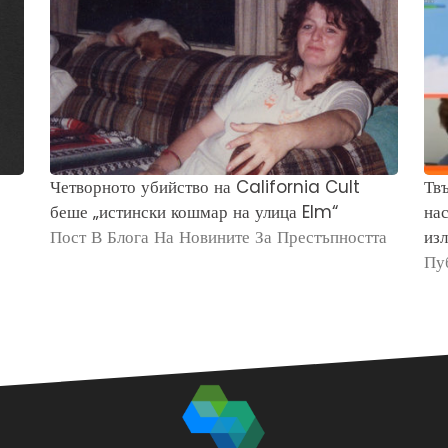
Четворното убийство на California Cult
Твъ
беше „истински кошмар на улица Elm“
нас
Пост В Блога На Новините За Престъпността
изл
Пу