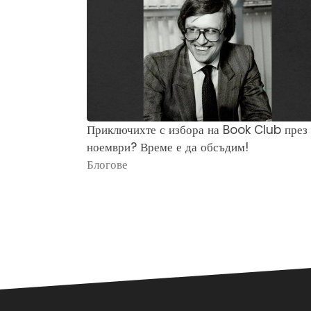
Приключихте с избора на Book Club през
ноември? Време е да обсъдим!
Блогове