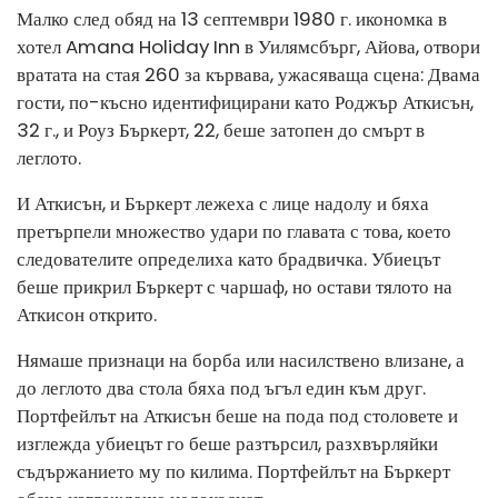
Малко след обяд на 13 септември 1980 г. икономка в
хотел Amana Holiday Inn в Уилямсбърг, Айова, отвори
вратата на стая 260 за кървава, ужасяваща сцена: Двама
гости, по-късно идентифицирани като Роджър Аткисън,
32 г., и Роуз Бъркерт, 22, беше затопен до смърт в
леглото.
И Аткисън, и Бъркерт лежеха с лице надолу и бяха
претърпели множество удари по главата с това, което
следователите определиха като брадвичка. Убиецът
беше прикрил Бъркерт с чаршаф, но остави тялото на
Аткисон открито.
Нямаше признаци на борба или насилствено влизане, а
до леглото два стола бяха под ъгъл един към друг.
Портфейлът на Аткисън беше на пода под столовете и
изглежда убиецът го беше разтърсил, разхвърляйки
съдържанието му по килима. Портфейлът на Бъркерт