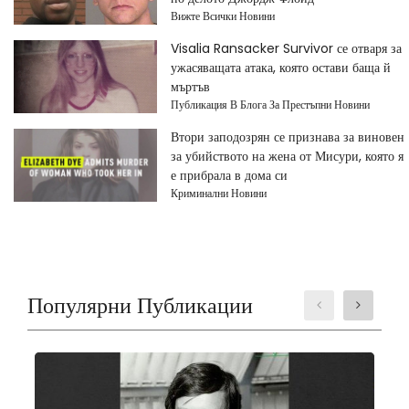
Вижте Всички Новини
Visalia Ransacker Survivor се отваря за
ужасяващата атака, която остави баща й
мъртъв
Публикация В Блога За Престъпни Новини
Втори заподозрян се признава за виновен
за убийството на жена от Мисури, която я
е прибрала в дома си
Криминални Новини
Популярни Публикации