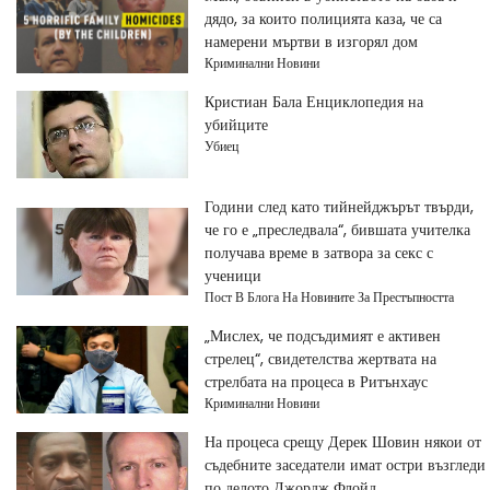
дядо, за които полицията каза, че са
намерени мъртви в изгорял дом
Криминални Новини
Кристиан Бала Енциклопедия на
убийците
Убиец
Години след като тийнейджърът твърди,
че го е „преследвала“, бившата учителка
получава време в затвора за секс с
ученици
Пост В Блога На Новините За Престъпността
„Мислех, че подсъдимият е активен
стрелец“, свидетелства жертвата на
стрелбата на процеса в Ритънхаус
Криминални Новини
На процеса срещу Дерек Шовин някои от
съдебните заседатели имат остри възгледи
по делото Джордж Флойд