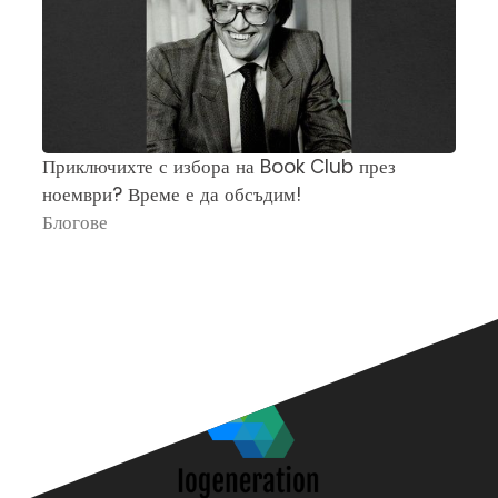
Приключихте с избора на Book Club през
Ч
ноември? Време е да обсъдим!
„
Блогове
П