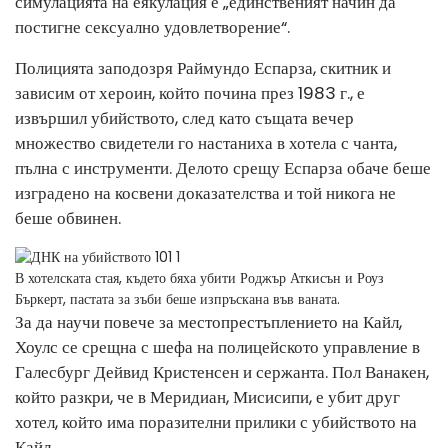
симулацията на еякулация е „единственият начин да
постигне сексуално удовлетворение“.
Полицията заподозря Раймундо Еспарза, скитник и
зависим от хероин, който почина през 1983 г., е
извършил убийството, след като същата вечер
множество свидетели го настаниха в хотела с чанта,
пълна с инструменти. Делото срещу Еспарза обаче беше
изградено на косвени доказателства и той никога не
беше обвинен.
В хотелската стая, където бяха убити Роджър Аткисън и Роуз
Бъркерт, пастата за зъби беше изпръскана във ваната.
За да научи повече за местопрестъплението на Кайл,
Хоулс се срещна с шефа на полицейското управление в
Галесбург Дейвид Кристенсен и сержанта. Пол Ванакен,
който разкри, че в Меридиан, Мисисипи, е убит друг
хотел, който има поразителни прилики с убийството на
Кайл.