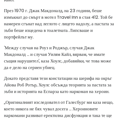
През 1970 г. Джак Макдоналд, на 23 години, беше
измъкнат до смърт в мотел Travel Inn в стая 412. Той бе
намерен сгънат над леглото с лицето надолу, а пастата за
зъби беше изцедена в тоалетната. Липсваше и
портфейлът му.
'Между случая на Роуз и Роджър, случая Джак
Макдоналд ... и случая Уилям Кайл, вярвам, че имате
същия нарушител', каза Хоулс, добавяйки, че това може
да е дело на сериен убиец.
Докато представя тези констатации на шерифа на окръг
Айова Роб Ротър, Хоулс обсъжда теорията за пастата за
зъби и историята на Еспарза като наркоман на хероин.
„Оригиналният изследовател от Галесбург ми каза нещо,
което никога не бях чувал досега ... Хероиновите
наркомани развиват еректилна дисфункция и така те ще