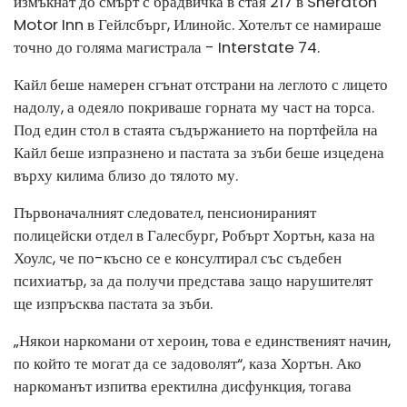
измъкнат до смърт с брадвичка в стая 217 в Sheraton
Motor Inn в Гейлсбърг, Илинойс. Хотелът се намираше
точно до голяма магистрала - Interstate 74.
Кайл беше намерен сгънат отстрани на леглото с лицето
надолу, а одеяло покриваше горната му част на торса.
Под един стол в стаята съдържанието на портфейла на
Кайл беше изпразнено и пастата за зъби беше изцедена
върху килима близо до тялото му.
Първоначалният следовател, пенсионираният
полицейски отдел в Галесбург, Робърт Хортън, каза на
Хоулс, че по-късно се е консултирал със съдебен
психиатър, за да получи представа защо нарушителят
ще изпръсква пастата за зъби.
„Някои наркомани от хероин, това е единственият начин,
по който те могат да се задоволят“, каза Хортън. Ако
наркоманът изпитва еректилна дисфункция, тогава