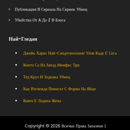
Публикация В Сериала На Сериен Убиец
Убийства От A До Z В Блога
Най-Гледан
Джейк Харис Най-Смъртоносният Улов Къде Е Сега
Които Са На Запад Мемфис Три
Тед Круз И Зодиака Убиец
Как Изглежда Пенисът С Форма На Яйце
Която Е Ледена Жена
Copyright © 2026 Всички Права Запазени |