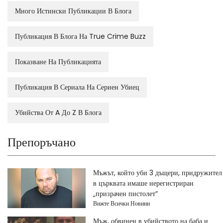
Много Истински Публикации В Блога
Публикация В Блога На True Crime Buzz
Показване На Публикацията
Публикация В Сериала На Сериен Убиец
Убийства От A До Z В Блога
Препоръчано
Мъжът, който уби 3 дъщери, придружител
в църквата имаше нерегистриран
„призрачен пистолет“
Вижте Всички Новини
Мъж, обвинен в убийството на баба и