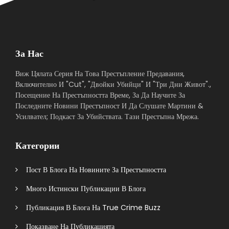
За Нас
Виж Цялата Серия На Това Престъпление Предавания,
Включително И "Cut", "Двойки Убийци" И "Три Дни Живот".,
Посещение На Престъпността Време, За Да Научите За
Последните Новини Престъпност И Да Слушате Мартини &
Усилвател; Подкаст За Убийствата. Тази Престъпна Мрежа.
Категории
Пост В Блога На Новините За Престъпността
Много Истински Публикации В Блога
Публикация В Блога На True Crime Buzz
Показване На Публикацията