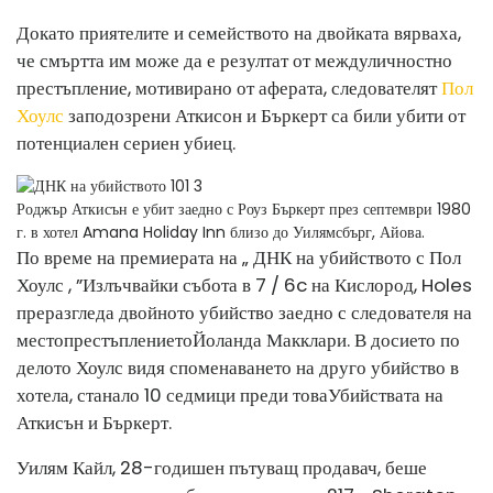
Докато приятелите и семейството на двойката вярваха,
че смъртта им може да е резултат от междуличностно
престъпление, мотивирано от аферата, следователят
Пол
Хоулс
заподозрени Аткисон и Бъркерт са били убити от
потенциален сериен убиец.
Роджър Аткисън е убит заедно с Роуз Бъркерт през септември 1980
г. в хотел Amana Holiday Inn близо до Уилямсбърг, Айова.
По време на премиерата на „ ДНК на убийството с Пол
Хоулс , ”Излъчвайки събота в 7 / 6c на Кислород, Holes
преразгледа двойното убийство заедно с следователя на
местопрестъплението
Йоланда Макклари. В досието по
делото Хоулс видя споменаването на друго убийство в
хотела, станало 10 седмици преди това
Убийствата на
Аткисън и Бъркерт.
Уилям Кайл, 28-годишен пътуващ продавач, беше