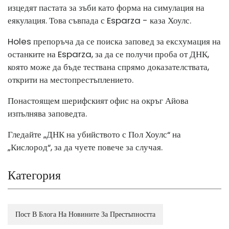
изцедят пастата за зъби като форма на симулация на
еякулация. Това съвпада с Esparza - каза Хоулс.
Holes препоръча да се поиска заповед за ексхумация на
останките на Esparza, за да се получи проба от ДНК,
която може да бъде тествана спрямо доказателствата,
открити на местопрестъплението.
Понастоящем шерифският офис на окръг Айова
изпълнява заповедта.
Гледайте „ДНК на убийството с Пол Хоулс“ на
„Кислород“, за да чуете повече за случая.
Категория
Пост В Блога На Новините За Престъпността