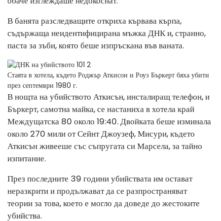
обаче изглеждаше недокоснат.
В банята разследващите откриха кървава кърпа,
съдържаща неидентифицирана мъжка ДНК и, странно,
паста за зъби, която беше изпръскана във ваната.
Стаята в хотела, където Роджър Аткисон и Роуз Бъркерт бяха убити
през септември 1980 г.
В нощта на убийството Аткисън, инсталиращ телефон, и
Бъркерт, самотна майка, се настаниха в хотела край
Междущатска 80 около 19:40. Двойката беше изминала
около 270 мили от Сейнт Джоузеф, Мисури, където
Аткисън живееше със съпругата си Марсела, за тайно
изпитание.
През последните 39 години убийствата им остават
неразкрити и продължават да се разпространяват
теории за това, което е могло да доведе до жестоките
убийства.