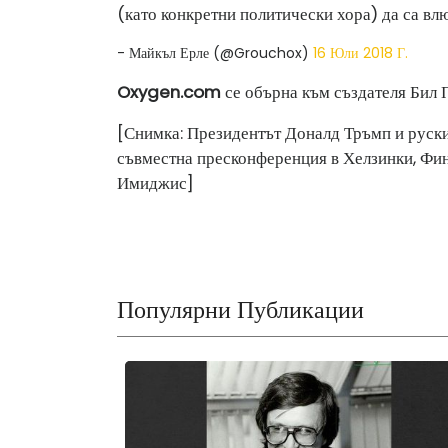
(като конкретни политически хора) да са в
- Майкъл Ерле (@Grouchox)
16 Юли 2018 Г.
Oxygen.com
се обърна към създателя Бил 
[Снимка: Президентът Доналд Тръмп и руск
съвместна пресконференция в Хелзинки, Фин
Имиджис]
Популярни Публикации