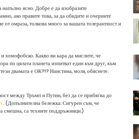
а напълно ясно. Добре е да изобразите
мно, ако правите това, за да обидите и очерните
е от омраза, толкова много за вашата толерантност и
а и хомофобско. Какво ви кара да мислите, че
ора по цялата планета изпитват един към друг, към
ези двамата е ОК?!? Наистина, моля, обяснете.
ост между Тръмп и Путин, без да се прибягва до
n
. (Допълнителна бележка: Сигурен съм, че
 за смешна, са техните поддръжници.)