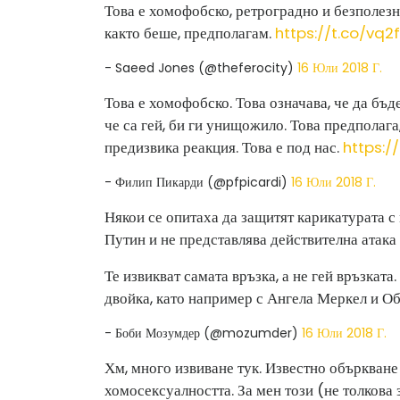
Това е хомофобско, ретроградно и безполезн
както беше, предполагам.
https://t.co/vq2
- Saeed Jones (@theferocity)
16 Юли 2018 Г.
Това е хомофобско. Това означава, че да бъде
че са гей, би ги унищожило. Това предполага,
предизвика реакция. Това е под нас.
https:
- Филип Пикарди (@pfpicardi)
16 Юли 2018 Г.
Някои се опитаха да защитят карикатурата с 
Путин и не представлява действителна атака
Те извикват самата връзка, а не гей връзкат
двойка, като например с Ангела Меркел и Об
- Боби Мозумдер (@mozumder)
16 Юли 2018 Г.
Хм, много извиване тук. Известно объркване
хомосексуалността. За мен този (не толкова