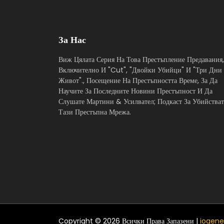
За Нас
Виж Цялата Серия На Това Престъпление Предавания,
Включително И "Cut", "Двойки Убийци" И "Три Дни
Живот"., Посещение На Престъпността Време, За Да
Научите За Последните Новини Престъпност И Да
Слушате Мартини & Усилвател; Подкаст За Убийстват
Тази Престъпна Мрежа.
Copyright © 2026 Всички Права Запазени |
iogene