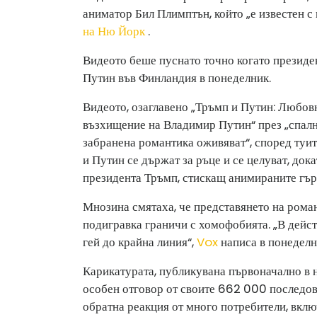
аниматор Бил Плимптън, който „е известен с
на Ню Йорк
.
Видеото беше пуснато точно когато президе
Путин във Финландия в понеделник.
Видеото, озаглавено „Тръмп и Путин: Любовн
възхищение на Владимир Путин“ през „спалн
забранена романтика оживяват“, според туит
и Путин се държат за ръце и се целуват, док
президента Тръмп, стискащ анимираните гър
Мнозина смятаха, че представянето на рома
подигравка граничи с хомофобията. „В дейст
гей до крайна линия“,
Vox
написа в понеделн
Карикатурата, публикувана първоначално в 
особен отговор от своите 662 000 последов
обратна реакция от много потребители, вклю