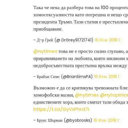
Така че нека да разбера това на 100 процент
хомосексуалността като погрешна и нещо сра
президента Тръмп. Тази статия е престъплени
приобщаване.
- Д-р Грей (@ DrGrey91721741)
16 Юли 2018 Г.
@nytimes
това не е просто силно глупаво, 
приравняването на любовта, която милиони х
недобросъвестната престъпна връзка между т
- Брайън Симс (@BrianSimsPA)
16 Юли 2018 Г.
Възможно е да се критикува тревожната близ
хомофобски мазки,
@nytimes
@nytopinio
единствените хора, които смятат тази обида
https://t.co/GyVxPhrd7i
- Брукс Шърман (@byobrooks)
16 Юли 2018 Г.