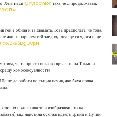
о. Хей, ти си
@nytopinion
така че ... продължавай,
fVkOTbz
ш гей е обида и за двамата. Това предполага, че това,
 че ако ги наречем гей заедно, това ще ги ядоса и ще
//t.co/Zk95DgQOpN
мотива, че тя просто показва връзката на Тръмп и
 срещу хомосексуалността:
а. Щеше да работи по същия начин, ако бяха пряка
ама.
 относно подигравките и изобразяването на
 забавен) вид наистина осмива идеята Тръмп и Путин