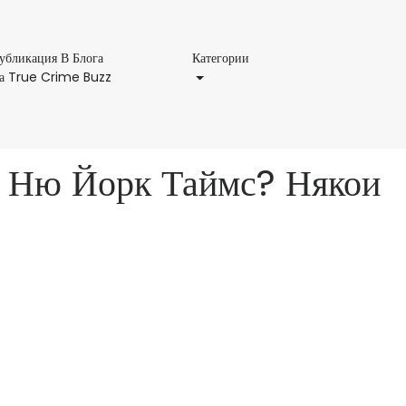
Категории
убликация В Блога
Категории
Публикация
а True Crime Buzz
В
Блога
На
True
а Ню Йорк Таймс? Някои
Crime
Buzz