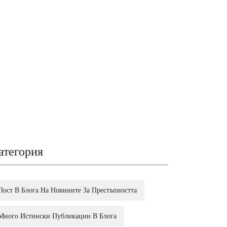
атегория
Пост В Блога На Новините За Престъпността
Много Истински Публикации В Блога