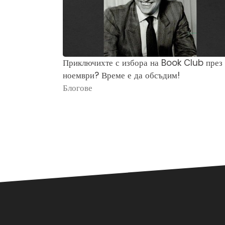
Приключихте с избора на Book Club през
ноември? Време е да обсъдим!
Блогове