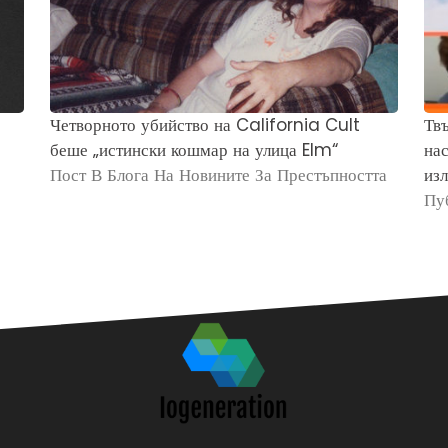
Четворното убийство на California Cult
Твъ
беше „истински кошмар на улица Elm“
нас
Пост В Блога На Новините За Престъпността
изл
Пу