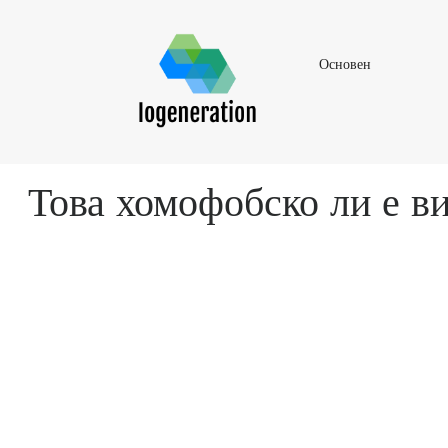
Основен
Основен
Това хомофобско ли е 