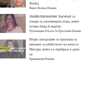
Флойд
Вижте Всички Новини
Visalia Ransacker Survivor се
отваря за ужасяващата атака, която
остави баща й мъртъв
Публикация В Блога За Престъпни Новини
Втори заподозрян се признава за
виновен за убийството на жена от
Мисури, която я е прибрала в дома
си
Криминални Новини