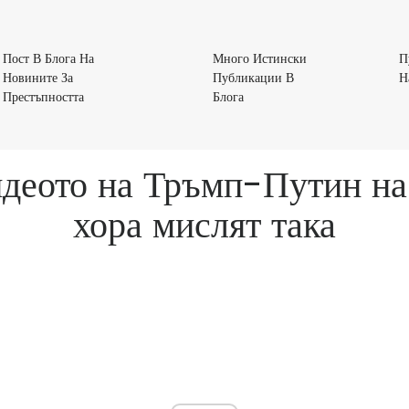
Пост В Блога На
Много Истински
П
Новините За
Публикации В
Н
Пост
Много
Престъпността
Блога
В
Истински
Блога
Публикации
На
В
видеото на Тръмп-Путин н
Новините
Блога
За
хора мислят така
Престъпността