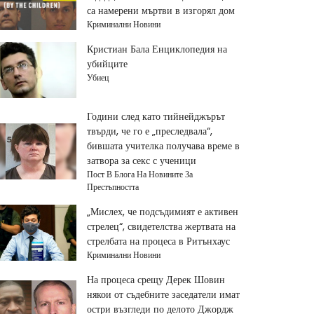
са намерени мъртви в изгорял дом
Криминални Новини
Кристиан Бала Енциклопедия на
убийците
Убиец
Години след като тийнейджърът
твърди, че го е „преследвала“,
бившата учителка получава време в
затвора за секс с ученици
Пост В Блога На Новините За
Престъпността
„Мислех, че подсъдимият е активен
стрелец“, свидетелства жертвата на
стрелбата на процеса в Ритънхаус
Криминални Новини
На процеса срещу Дерек Шовин
някои от съдебните заседатели имат
остри възгледи по делото Джордж