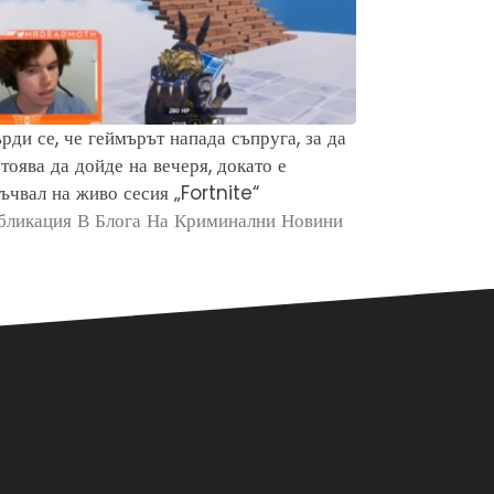
рди се, че геймърът напада съпруга, за да
Защо хората 
тоява да дойде на вечеря, докато е
убийството н
ъчвал на живо сесия „Fortnite“
Брайън Кобе
бликация В Блога На Криминални Новини
Публикация в