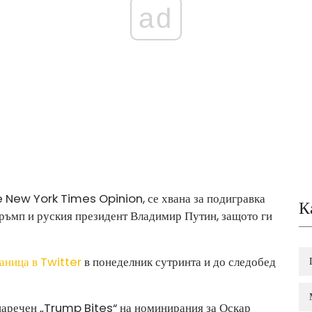
ad
 New York Times Opinion, се хвана за подигравка
К
ръмп и руския президент Владимир Путин, защото ги
аница в Twitter
в понеделник сутринта и до следобед
 наречен „Trump Bites“ на номинирания за Оскар