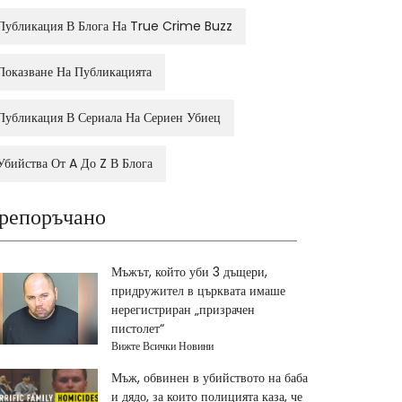
Публикация В Блога На True Crime Buzz
Показване На Публикацията
Публикация В Сериала На Сериен Убиец
Убийства От A До Z В Блога
репоръчано
Мъжът, който уби 3 дъщери,
придружител в църквата имаше
нерегистриран „призрачен
пистолет“
Вижте Всички Новини
Мъж, обвинен в убийството на баба
и дядо, за които полицията каза, че