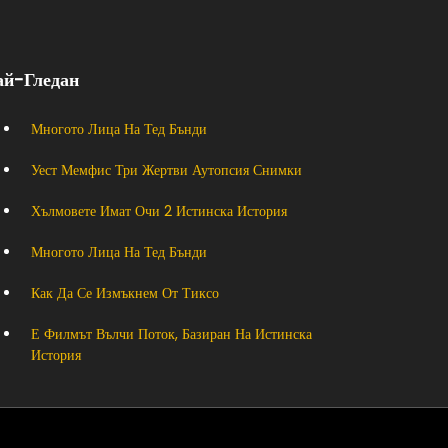
ай-Гледан
Многото Лица На Тед Бънди
Уест Мемфис Три Жертви Аутопсия Снимки
Хълмовете Имат Очи 2 Истинска История
Многото Лица На Тед Бънди
Как Да Се Измъкнем От Тиксо
Е Филмът Вълчи Поток, Базиран На Истинска
История