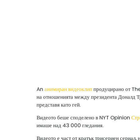
An
анимиран видеоклип
продуцирано от The
на отношенията между президента Доналд Т
представя като гей.
Видеото беше споделено в NYT Opinion
Стр
имаше над 43 000 гледания.
Видеото е част от кратък трисериен сериал,