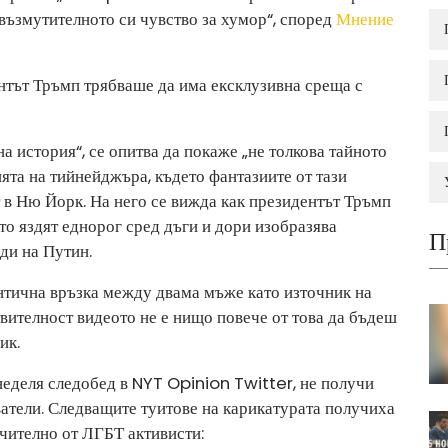
 възмутителното си чувство за хумор“, според
Мнение
нтът Тръмп трябваше да има ексклузивна среща с
а история“, се опитва да покаже „не толкова тайното
ята на тийнейджъра, където фантазиите от тази
 в Ню Йорк. На него се вижда как президентът Тръмп
ато яздят еднорог сред дъги и дори изобразява
П
ди на Путин.
нтична връзка между двама мъже като източник на
вителност видеото не е нищо повече от това да бъдеш
ик.
неделя следобед в NYT Opinion Twitter, не получи
атели. Следващите туитове на карикатурата получиха
чително от ЛГБТ активисти: