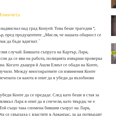
Момичета
надвиснал над град Конуей. Това беше трагедия “,
р, пред продуцентите. „Мисля, че нашата общност се
ак да бъде вдигнат. '
лия случай. Бившата съпруга на Картър, Ларк,
успя да се яви на работа, полицията извърши проверка
на. Когато дъщеря й Ашли Елиът се обади на Конте,
 случило. Между многократните си извинения Конте
алечената си каюта в опит да я убеди да възобнови
убеди Конте да се предаде. След като беше в стая за
влякъл Ларк в опит да я спечели, като твърди, че е
. Той също така спомена бившия съпруг на Ларк,
та се свързаха с властите в Арканзас, за да потвърдят