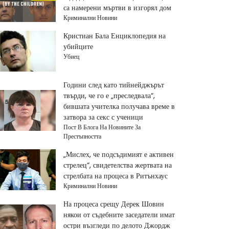
са намерени мъртви в изгорял дом
Криминални Новини
Кристиан Бала Енциклопедия на
убийците
Убиец
Години след като тийнейджърът
твърди, че го е „преследвала“,
бившата учителка получава време в
затвора за секс с ученици
Пост В Блога На Новините За
Престъпността
„Мислех, че подсъдимият е активен
стрелец“, свидетелства жертвата на
стрелбата на процеса в Ритънхаус
Криминални Новини
На процеса срещу Дерек Шовин
някои от съдебните заседатели имат
остри възгледи по делото Джордж