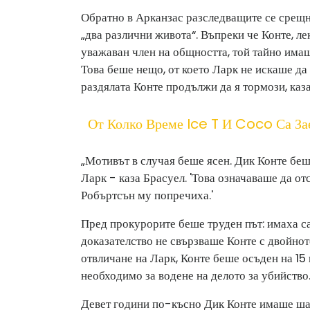
Обратно в Арканзас разследващите се срещнах
„два различни живота“. Въпреки че Конте, ле
уважаван член на общността, той тайно имаш
Това беше нещо, от което Ларк не искаше да 
раздялата Конте продължи да я тормози, каза
От Колко Време Ice T И Coco Са За
„Мотивът в случая беше ясен. Дик Конте беш
Ларк - каза Брасуел. 'Това означаваше да о
Робъртсън му попречиха.'
Пред прокурорите беше труден път: имаха с
доказателство не свързваше Конте с двойнот
отвличане на Ларк, Конте беше осъден на 15 
необходимо за водене на делото за убийство
Девет години по-късно Дик Конте имаше шан