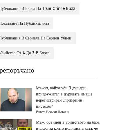
Публикация В Блога На True Crime Buzz
Показване На Публикацията
Публикация В Сериала На Сериен Убиец
Убийства От A До Z В Блога
репоръчано
Мъжът, който уби 3 дъщери,
придружител в църквата имаше
нерегистриран „призрачен
пистолет“
Вижте Всички Новини
Мъж, обвинен в убийството на баба
и дядо, за които полицията каза, че