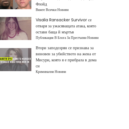
Флойд
Вижте Всички Новини
Visalia Ransacker Survivor се
отваря за ужасяващата атака, която
остави баща й мъртъв
Публикация В Блога За Престъпни Новини
Втори заподозрян се признава за
виновен за убийството на жена от
Мисури, която я е прибрала в дома
си
Криминални Новини