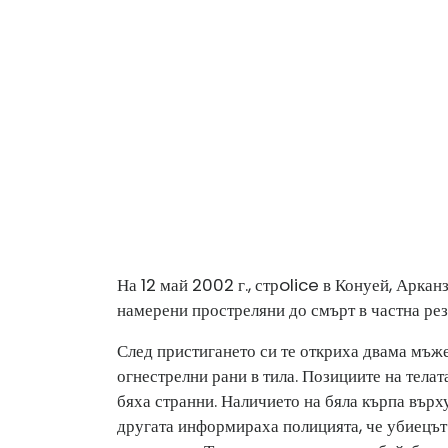
На 12 май 2002 г., стр
olice в Конуей, Аркан
намерени простреляни до смърт в частна рез
След пристигането си те откриха двама мъж
огнестрелни рани в тила. Позициите на телат
бяха странни. Наличието на бяла кърпа върху
другата информираха полицията, че убиецът е