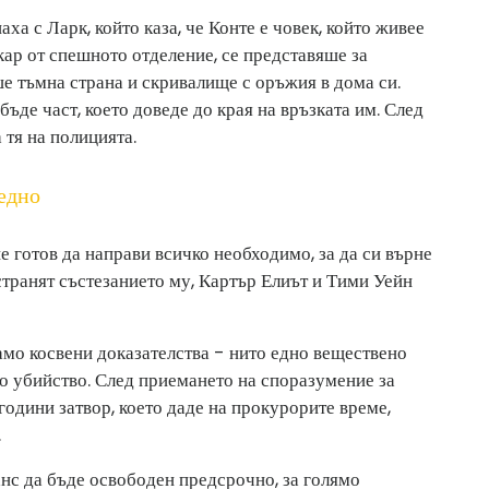
а с Ларк, който каза, че Конте е човек, който живее
кар от спешното отделение, се представяше за
е тъмна страна и скривалище с оръжия в дома си.
бъде част, което доведе до края на връзката им. След
 тя на полицията.
едно
е готов да направи всичко необходимо, за да си върне
тстранят състезанието му, Картър Елиът и Тими Уейн
амо косвени доказателства - нито едно веществено
о убийство. След приемането на споразумение за
години затвор, което даде на прокурорите време,
.
с да бъде освободен предсрочно, за голямо