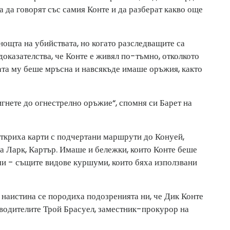
а да говорят със самия Конте и да разберат какво още
 нощта на убийствата, но когато разследващите са
доказателства, че Конте е живял по-тъмно, отколкото
ата му беше мръсна и навсякъде имаше оръжия, както
игнете до огнестрелно оръжие“, спомня си Барет на
откриха карти с подчертани маршрути до Конуей,
а Ларк, Картър. Имаше и бележки, които Конте беше
ми - същите видове куршуми, които бяха използвани
 наистина се породиха подозренията ни, че Дик Конте
зводителите Трой Брасуел, заместник-прокурор на