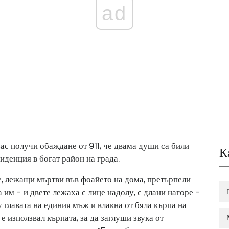
ad
зас получи обаждане от 911, че двама души са били
К
иденция в богат район на града.
е, лежащи мъртви във фоайето на дома, претърпели
а им - и двете лежаха с лице надолу, с длани нагоре -
 главата на единия мъж и влакна от бяла кърпа на
 използвал кърпата, за да заглуши звука от