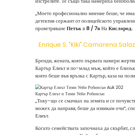
изстрелите. Те също така намериха бейзболн
„Моето професионално мнение беше, че имаш
детектив сержант от полицейското управлен
проветряване
Петък
в
8 / 7в
На
Кислород.
Enrique S. "kiki" Camarena Sala
Бренди, жената, която първата намери жертв
Картър Елиът и по-млад мъж, който е близък
която беше във връзка с Картър, каза на пол
Картър Елиът и Тими Уейн Робинсън
„Току-що се смачках на земята и се почувств
можех да направя, беше да извикам очи“, с
Елиът.
Когато семействата започнаха да скърбят, с