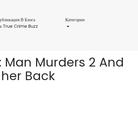
Категории
убликация В Блога
Категории
Публикация
а True Crime Buzz
В
Блога
На
True
я’: Man Murders 2 And
Crime
Buzz
o her Back