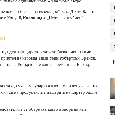
а шапка с единичен кръг .45 калибър вътре.
е всички белези на екзекуция“, каза Джим Барет,
ие в Конуей,
Кислород
'с „Неочакван убиец“
zar
ите, идентифицира телата като бизнесмен на име
 приятел на неговия Тими Уейн Робъртсън. Бренди,
П
ицията, че Робъртсън е живял временно с Картър.
ах така, сякаш ме удариха в корема и всичко, което
помня си на продуцентите дъщерята на Картър Ашли
ледователите се обърнаха към отговора на най-