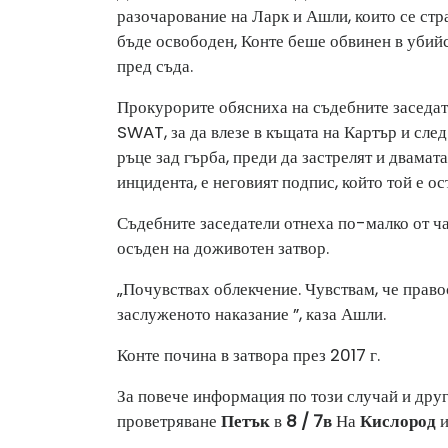
разочарование на Ларк и Ашли, които се стр
бъде освободен, Конте беше обвинен в убийс
пред съда.
Прокурорите обясниха на съдебните заседател
SWAT, за да влезе в къщата на Картър и след
ръце зад гърба, преди да застрелят и двамат
инцидента, е неговият подпис, който той е ос
Съдебните заседатели отнеха по-малко от ча
осъден на доживотен затвор.
„Почувствах облекчение. Чувствам, че право
заслуженото наказание ”, каза Ашли.
Конте почина в затвора през 2017 г.
За повече информация по този случай и друг
проветряване
Петък
в
8 / 7в
На
Кислород
и