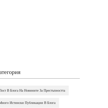
атегория
Пост В Блога На Новините За Престъпността
Много Истински Публикации В Блога