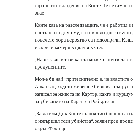
странното твърдение на Конте. Те се втурнах
знае.
Конте каза на разследващите, че е работил в
претърсили дома му, са открили достатъчно 
повечето хора вероятно са подозирали. Къщ
и скрити камери в цялата къща.
„Навсякъде в тази каюта можете почти да ст
продуцентите.
Може би най-притеснително е, че властите 
Арканзас, където живееше бившият съпруг н
записал за живота на Картър, както и куршу
за убиването на Картър и Робъртсън.
„За да има Дик Конте същия тип боеприпаси,
е извършил тези убийства“, заяви пред прои
окръг Фокнър.