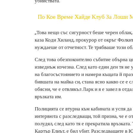
убийствата.
По Кое Време Хайде Клуб За Лоши 
„Това нещо със сигурност беше черен облак, 
каза Коди Хиланд, прокурор от окръг Фолкнъ
нуждаеше от отчетност. Те трябваше този обл
След това обезпокоително събитие обърна це
изведнъж изчезна. След като един ден тя не 
на благосъстоянието и намери къщата й праз
бившата на майка си, стана ясно какво се е
обясни, че е отвлякъл Ларк и я е завел в отд
връзката им.
Полицията се втурна към кабината и успя да 
интервюта с разследващи, той призна, че е от
полудял, след като тя е прекратила връзката
Картър Елиът, е бил убит. Разследващите в Ю