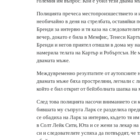
големия им въпрос: Кой е убил тези двама м
Полицията пречеса местопроизшествието и и
необичайно в деня на стрелбата, оставяйки 
Бренди за интервю и тя каза на следователит
вечер, докато е била в Мемфис, Тенеси Картър
Бренди и негов приятел отишли ​​в дома му н
намерила телата на Картър и Робъртсън. Не м
двамата мъже.
Междувременно резултатите от аутопсиите н
двамата мъже бяха простреляни, легнали с л
който е бил открит от бейзболната шапка на 
След това полицията насочи вниманието си к
бившата му съпруга Ларк се разделиха преди 
се обадиха на Ларк за интервю, където тя им 
в Солт Лейк Сити, Юта и се жени за лекар н
си и следователите успяха да потвърдят, че 