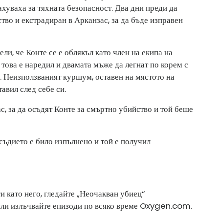
ахуваха за тяхната безопасност. Два дни преди да
тво и екстрадиран в Арканзас, за да бъде изправен
и, че Конте се е облякъл като член на екипа на
 това е наредил и двамата мъже да легнат по корем с
а. Неизползваният куршум, оставен на мястото на
тавил след себе си.
с, за да осъдят Конте за смъртно убийство и той беше
съдието е било изпълнено и той е получил
и като него, гледайте „Неочакван убиец“
ли излъчвайте епизоди по всяко време
Oxygen.com
.