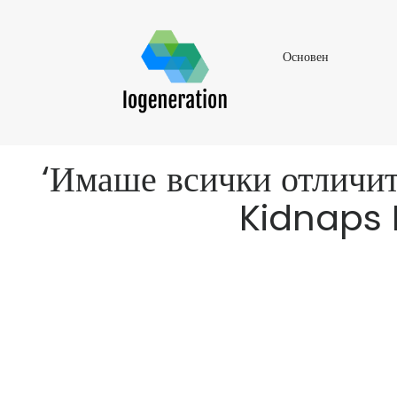
Основен
Основен
‘Имаше всички отличи
Kidnaps E