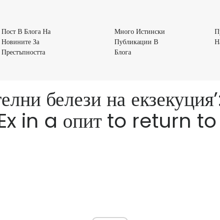
Пост В Блога На
Много Истински
П
Новините За
Публикации В
Н
Пост
Много
Престъпността
Блога
В
Истински
Блога
Публикации
На
В
телни белези на екзекуци
Новините
Блога
За
x in a опит to return t
Престъпността