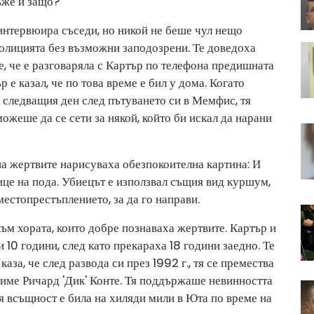
ъже и защо?
нтервюира съседи, но никой не беше чул нещо
полицията без възможни заподозрени. Те доведоха
е, че е разговаряла с Картър по телефона предишната
 е казал, че по това време е бил у дома. Когато
а следващия ден след пътуването си в Мемфис, тя
ожеше да се сети за някой, който би искал да нарани
а жертвите нарисуваха обезпокоителна картина: И
ице на пода. Убиецът е използвал същия вид куршум,
местопрестъплението, за да го направи.
ъм хората, които добре познаваха жертвите. Картър и
10 години, след като прекараха 18 години заедно. Те
каза, че след развода си през 1992 г., тя се премества
а име Ричард 'Дик' Конте. Тя поддържаше невинността
тя всъщност е била на хиляди мили в Юта по време на