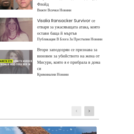
Флойд
Вижте Всички Новини
Visalia Ransacker Survivor се
отваря за ужасяващата атака, която
остави баща й мъртъв
Публикация В Блога За Престъпни Новини
Втори заподозрян се признава за
виновен за убийството на жена от
Мисури, която я е прибрала в дома
си
Криминални Новини