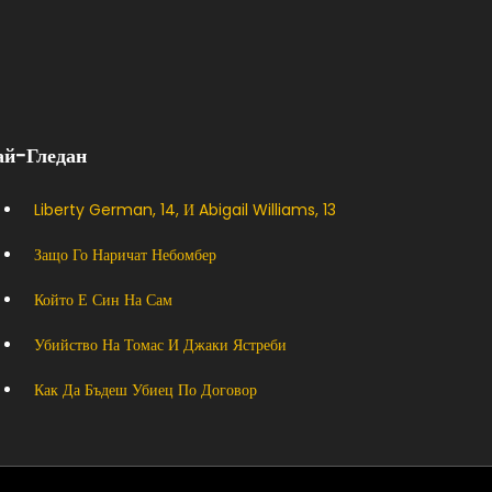
ай-Гледан
Liberty German, 14, И Abigail Williams, 13
Защо Го Наричат ​​небомбер
Който Е Син На Сам
Убийство На Томас И Джаки Ястреби
Как Да Бъдеш Убиец По Договор