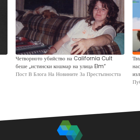
Четворното убийство на California Cult
Твъ
беше „истински кошмар на улица Elm“
нас
Пост В Блога На Новините За Престъпността
изл
Пу