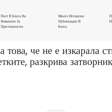
Пост В Блога На
Много Истински
П
Новините За
Публикации В
Н
Пост
Много
Престъпността
Блога
В
Истински
Блога
Публикации
На
В
 това, че не е изкарала ст
Новините
Блога
За
тките, разкрива затворни
Престъпността