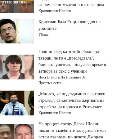
са намерени мъртви в изгорял дом
Криминални Новини
Кристиан Бала Енциклопедия на
убийците
Убиец
Години след като тийнейджърът
твърди, че го е „преследвала“,
бившата учителка получава време в
затвора за секс с ученици
Пост В Блога На Новините За
Престъпността
„Мислех, че подсъдимият е активен
стрелец“, свидетелства жертвата на
стрелбата на процеса в Ритънхаус
Криминални Новини
На процеса срещу Дерек Шовин
някои от съдебните заседатели имат
остри възгледи по делото Джордж