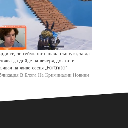
рди се, че геймърът напада съпруга, за да
Защо хората 
тоява да дойде на вечеря, докато е
убийството н
ъчвал на живо сесия „Fortnite“
Брайън Кобе
бликация В Блога На Криминални Новини
Публикация в