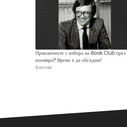
Приключихте с избора на Book Club през
ноември? Време е да обсъдим!
Блогове