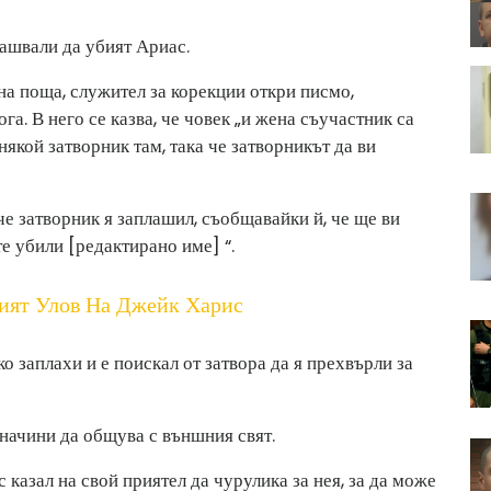
лашвали да убият Ариас.
на поща, служител за корекции откри писмо,
га. В него се казва, че човек „и жена съучастник са
някой затворник там, така че затворникът да ви
че затворник я заплашил, съобщавайки й, че ще ви
те убили [редактирано име] “.
ият Улов На Джейк Харис
ко заплахи и е поискал от затвора да я прехвърли за
начини да общува с външния свят.
казал на свой приятел да чурулика за нея, за да може