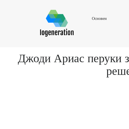
Основен
Основен
Джоди Ариас перуки за
реше