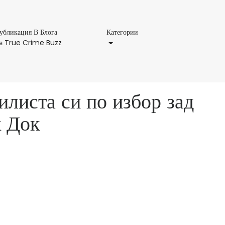
Категории
убликация В Блога
Категории
Публикация
а True Crime Buzz
В
Блога
На
True
илиста си по избор зад
Crime
Buzz
к Док