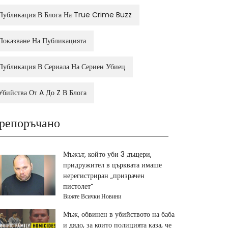
Публикация В Блога На True Crime Buzz
Показване На Публикацията
Публикация В Сериала На Сериен Убиец
Убийства От A До Z В Блога
репоръчано
Мъжът, който уби 3 дъщери,
придружител в църквата имаше
нерегистриран „призрачен
пистолет“
Вижте Всички Новини
Мъж, обвинен в убийството на баба
и дядо, за които полицията каза, че