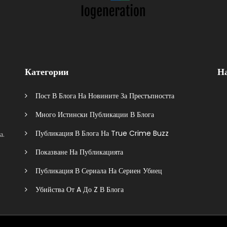
Категории
Н
Пост В Блога На Новините За Престъпността
Много Истински Публикации В Блога
Публикация В Блога На True Crime Buzz
а.
Показване На Публикацията
Публикация В Сериала На Сериен Убиец
Убийства От A До Z В Блога