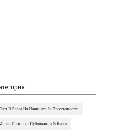
атегория
Пост В Блога На Новините За Престъпността
Много Истински Публикации В Блога