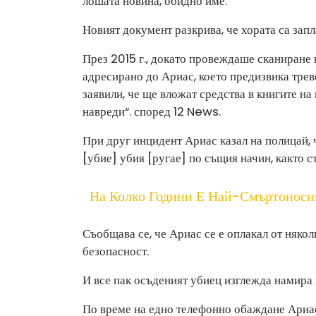
лошата новина, обидно име.
Новият документ разкрива, че хората са зап
През 2015 г., докато провеждаше сканиране 
адресирано до Ариас, което предизвика трево
заявили, че ще вложат средства в книгите на 
навреди“. според 12 News.
При друг инцидент Ариас казал на полицай, 
[убие] убия [ругае] по същия начин, както с
На Колко Години Е Най-Смъртоносн
Съобщава се, че Ариас се е оплакал от някол
безопасност.
И все пак осъденият убиец изглежда намира 
По време на едно телефонно обаждане Ариас 