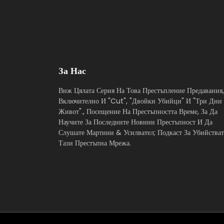
За Нас
Виж Цялата Серия На Това Престъпление Предавания,
Включително И "Cut", "Двойки Убийци" И "Три Дни
Живот"., Посещение На Престъпността Време, За Да
Научите За Последните Новини Престъпност И Да
Слушате Мартини & Усилвател; Подкаст За Убийстват
Тази Престъпна Мрежа.