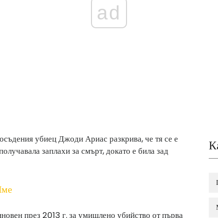
ad
 осъдения убиец Джоди Ариас разкрива, че тя се е
К
получавала заплахи за смърт, докато е била зад
Име
иновен през 2013 г. за умишлено убийство от първа