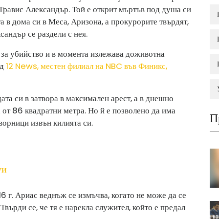
Травис Александър. Той е открит мъртъв под душа си
а в дома си в Меса, Аризона, а прокурорите твърдят,
сандър се раздели с нея.
а за убийство и в момента излежава доживотна
ед
12 News, местен филиал на NBC във Финикс,
ата си в затвора в максимален арест, а в днешно
 от 86 квадратни метра. Но й е позволено да има
П
ворници извън килията си.
уи
6 г. Ариас веднъж се измъчва, когато не може да се
Твърди се, че тя е нарекла служител, който е предал