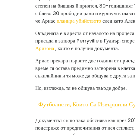
степен на бившия й приятел, 30-годишният 
с близо 30 прободни рани и куршум в глават
че Ариас
планира убийството
след като Алек
Осъдената е в ареста от началото на процес
присъда в затвора Perryville в Гудиър, спор
Аризона
, който е получил документа.
Ариас прекара първите две години от присъд
време тя остава предимно затворена в клетка
съкилийник и тя може да общува с други зат
Но, изглежда, тя не общува твърде добре.
Футболисти, Които Са Извършили С
Документът също така обяснява как през 201
подстриже от предпочитания от нея стилист. 