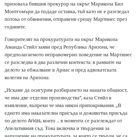
призоваха бившия прокурор на окръг Марикопа Бил
Монтгомъри да подаде оставка, тъй като не е разгледал
потока от обвинения, отправени срещу Мартинес през
годините.
Говорителят на прокуратурата на окръг Марикопа
Аманда Стийл заяви пред Република Аризона, че
предполагаемото неправомерно поведение на Мартинес
се разследва в два различни контекста: в рамките на
делото за обжалване в Ариас и пред адвокатската
колегия на Аризона.
„Искаме да осигурим разбирането на нашата общност,
че има две отделни производства“, каза Стийл в
изявление, въпреки че има някои припокривания. „В
едното има наказателна присъда и доживотна присъда
по делото Arias, които ... в момента се разглеждат от
Апелативния съд. Това включва и твърдения за
нарушение на прокуратурата, за които се твърди, че са