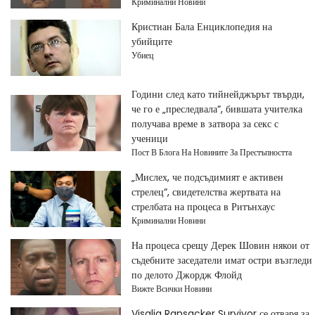
Криминални Новини
Кристиан Бала Енциклопедия на
убийците
Убиец
Години след като тийнейджърът твърди,
че го е „преследвала“, бившата учителка
получава време в затвора за секс с
ученици
Пост В Блога На Новините За Престъпността
„Мислех, че подсъдимият е активен
стрелец“, свидетелства жертвата на
стрелбата на процеса в Ритънхаус
Криминални Новини
На процеса срещу Дерек Шовин някои от
съдебните заседатели имат остри възгледи
по делото Джордж Флойд
Вижте Всички Новини
Visalia Ransacker Survivor се отваря за