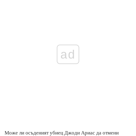
ad
Може ли осъденият убиец Джоди Ариас да отмени