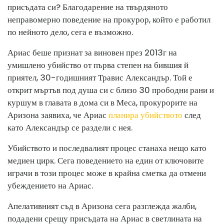
присъдата си? Благодарение на твърдяното
неправомерно поведение на прокурор, който е работил
по нейното дело, сега е възможно.
Ариас беше признат за виновен през 2013г на
умишлено убийство от първа степен на бившия й
приятел, 30-годишният Травис Александър. Той е
открит мъртъв под душа си с близо 30 прободни рани и
куршум в главата в дома си в Меса, прокурорите на
Аризона заявиха, че Ариас
планира убийството
след
като Александър се раздели с нея.
Убийството и последвалият процес станаха нещо като
медиен цирк. Сега поведението на един от ключовите
играчи в този процес може в крайна сметка да отмени
убеждението на Ариас.
Апелативният съд в Аризона сега разглежда жалби,
подадени срещу присъдата на Ариас в светлината на