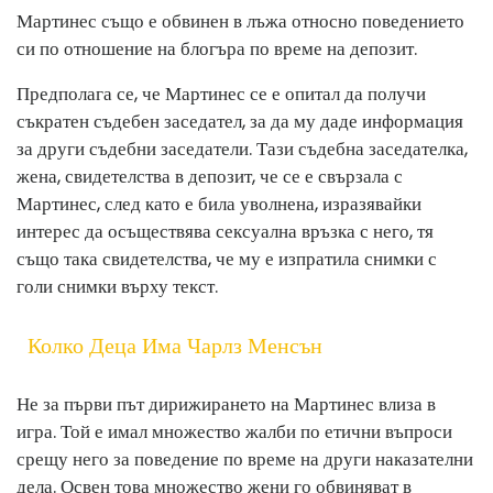
Мартинес също е обвинен в лъжа относно поведението
си по отношение на блогъра по време на депозит.
Предполага се, че Мартинес се е опитал да получи
съкратен съдебен заседател, за да му даде информация
за други съдебни заседатели. Тази съдебна заседателка,
жена, свидетелства в депозит, че се е свързала с
Мартинес, след като е била уволнена, изразявайки
интерес да осъществява сексуална връзка с него, тя
също така свидетелства, че му е изпратила снимки с
голи снимки върху текст.
Колко Деца Има Чарлз Менсън
Не за първи път дирижирането на Мартинес влиза в
игра. Той е имал множество жалби по етични въпроси
срещу него за поведение по време на други наказателни
дела. Освен това множество жени го обвиняват в