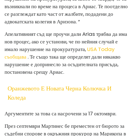
възникнали по време на процеса в Ариас. Те поотделно
се разглеждат като част от жалбите, подадени до
адвокатската колегия в Аризона. “
Апелативният съд ще проучи дали Arias трябва да има
нов процес, ако се установи, че по нейния случай е
имало нарушение на прокуратурата,
USA Today
съобщава
. Те също така ще определят дали някакво
нарушение е допринесло за осъдителната присъда,
постановена срещу Ариас.
Оранжевото Е Новата Черна Колючка И
Коледа
Аргументите за това са насрочени за 17 октомври.
През септември Мартинес бе преместен от бюрото за
съдебни спорове в окръжния прокурор на Марикопа в