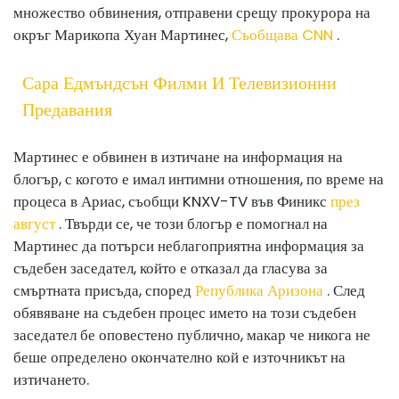
множество обвинения, отправени срещу прокурора на
окръг Марикопа Хуан Мартинес,
Съобщава CNN
.
Сара Едмъндсън Филми И Телевизионни
Предавания
Мартинес е обвинен в изтичане на информация на
блогър, с когото е имал интимни отношения, по време на
процеса в Ариас, съобщи KNXV-TV във Финикс
през
август
. Твърди се, че този блогър е помогнал на
Мартинес да потърси неблагоприятна информация за
съдебен заседател, който е отказал да гласува за
смъртната присъда, според
Република Аризона
. След
обявяване на съдебен процес името на този съдебен
заседател бе оповестено публично, макар че никога не
беше определено окончателно кой е източникът на
изтичането.