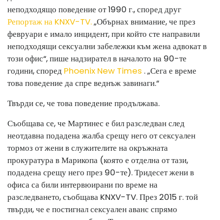
неподходящо поведение от 1990 г., според друг
Репортаж на KNXV-TV.
„Обърнах внимание, че през
февруари е имало инцидент, при който сте направили
неподходящи сексуални забележки към жена адвокат в
този офис“, пише надзирател в началото на 90-те
години, според
Phoenix New Times
. „Сега е време
това поведение да спре веднъж завинаги.“
Твърди се, че това поведение продължава.
Съобщава се, че Мартинес е бил разследван след
неотдавна подадена жалба срещу него от сексуален
тормоз от жени в служителите на окръжната
прокуратура в Марикопа (която е отделна от тази,
подадена срещу него през 90-те). Тридесет жени в
офиса са били интервюирани по време на
разследването, съобщава KNXV-TV. През 2015 г. той
твърди, че е постигнал сексуален аванс спрямо