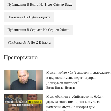
Публикация В Блога На True Crime Buzz
Показване На Публикацията
Публикация В Сериала На Сериен Убиец
Убийства От A До Z В Блога
Препоръчано
Мъжът, който уби 3 дъщери, придружител
в църквата имаше нерегистриран
„призрачен пистолет“
Вижте Всички Новини
Мъж, обвинен в убийството на баба и
дядо, за които полицията каза, че са
намерени мъртви в изгорял дом