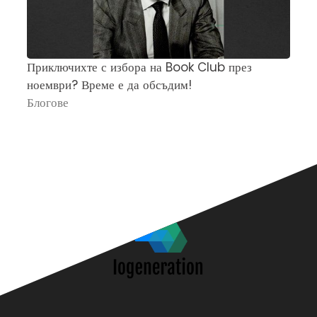
Приключихте с избора на Book Club през
Ч
ноември? Време е да обсъдим!
„
Блогове
П