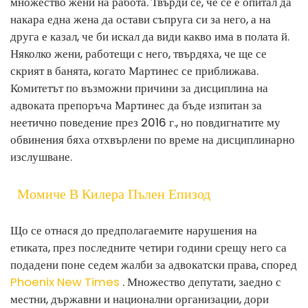
множество жени на работа. Твърди се, че се е опитал да
накара една жена да остави съпруга си за него, а на
друга е казал, че би искал да види какво има в полата й.
Няколко жени, работещи с него, твърдяха, че ще се
скрият в банята, когато Мартинес се приближава.
Комитетът по възможни причини за дисциплина на
адвоката препоръча Мартинес да бъде изпитан за
неетично поведение през 2016 г., но повдигнатите му
обвинения бяха отхвърлени по време на дисциплинарно
изслушване.
Момиче В Килера Пълен Епизод
Що се отнася до предполагаемите нарушения на
етиката, през последните четири години срещу него са
подадени поне седем жалби за адвокатски права, според
Phoenix New Times
. Множество депутати, заедно с
местни, държавни и национални организации, дори