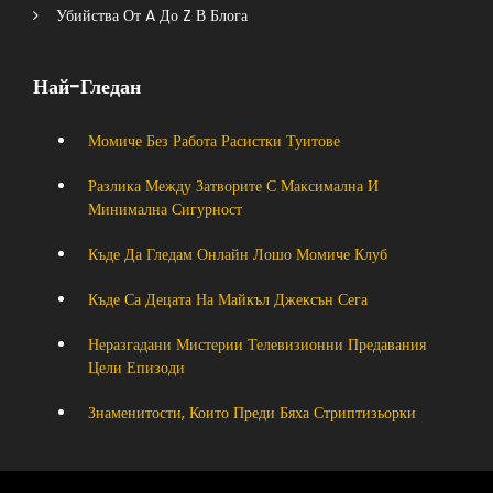
Убийства От A До Z В Блога
Най-Гледан
Момиче Без Работа Расистки Туитове
Разлика Между Затворите С Максимална И
Минимална Сигурност
Къде Да Гледам Онлайн Лошо Момиче Клуб
Къде Са Децата На Майкъл Джексън Сега
Неразгадани Мистерии Телевизионни Предавания
Цели Епизоди
Знаменитости, Които Преди Бяха Стриптизьорки