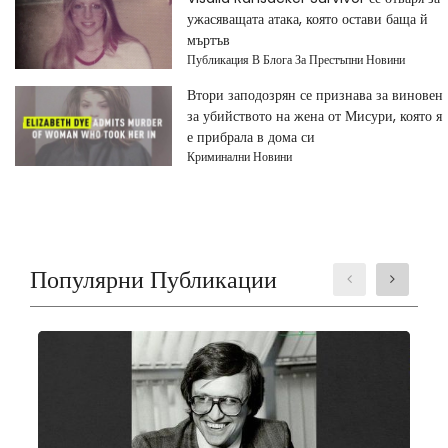
ужасяващата атака, която остави баща й
мъртъв
Публикация В Блога За Престъпни Новини
Втори заподозрян се признава за виновен
за убийството на жена от Мисури, която я
е прибрала в дома си
Криминални Новини
Популярни Публикации