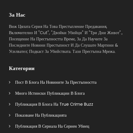
За Нас
Виж Цялата Серия На Това Престъпление Предавания,
Включително И "Cut", "Двойки Убийци" И "Три Дни Живот".,
Посещение На Престъпността Време, За Да Научите За
Последните Новини Престъпност И Да Слушате Мартини &
Усилвател; Подкаст За Убийствата. Тази Престъпна Мрежа.
Категории
Пост В Блога На Новините За Престъпността
Много Истински Публикации В Блога
Публикация В Блога На True Crime Buzz
Показване На Публикацията
Публикация В Сериала На Сериен Убиец