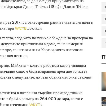
доказателства, за да я осъдят при убийствата на
тийнейджърки Джеси Тейлър (18 г.) и Джоли Тейлър
 през 2017 г. с огнестрелни рани в главата, легнали в
стна гара
WCYB
доклади.
 телата, след като получиха обаждане за проверка на
 депутатите пристигнали в дома, те не намерили
 вътре, се натъкнали на Кортни, която насочвала
местния вестник.
П
Кортни. Майката - която е работила като училищна
начално също е била изправена пред две точки за
идента с депутатите, но тези обвинения бяха свалени
детелства в по-ранни съдебни производства, че
ето в брой в размер на 264 000 долара, което е
 бързо изчерпано
WKYT
.