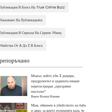
Публикация В Блога На True Crime Buzz
Показване На Публикацията
Публикация В Сериала На Сериен Убиец
Убийства От A До Z В Блога
репоръчано
Мъжът, който уби 3 дъщери,
придружител в църквата имаше
нерегистриран „призрачен
пистолет“
Вижте Всички Новини
Мъж, обвинен в убийството на баба
и дядо, за които полицията каза, че