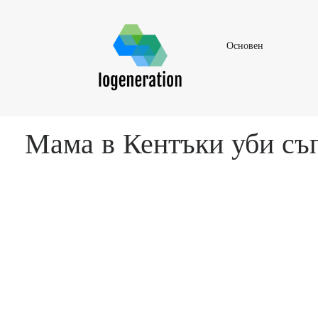
Основен
Основен
Мама в Кентъки уби съпр