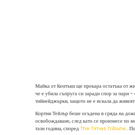
Майка от Кентъки ще прекара остатъка от жи
че е убила съпруга си заради спор за пари -
тийнейджърки, защото не е искала да живеят
Кортни Тейлър беше осъдена в сряда на дож
освобождаване, след като се произнесе по м
тази година, според
The Times Tribune
. П