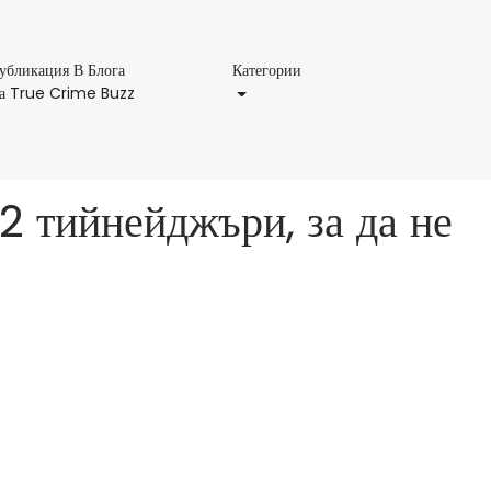
Категории
убликация В Блога
Категории
Публикация
а True Crime Buzz
В
Блога
На
True
 2 тийнейджъри, за да не
Crime
Buzz