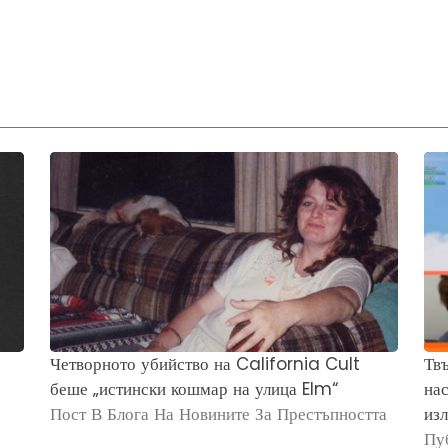
Четворното убийство на California Cult
Твъ
беше „истински кошмар на улица Elm“
нас
Пост В Блога На Новините За Престъпността
изл
Пу