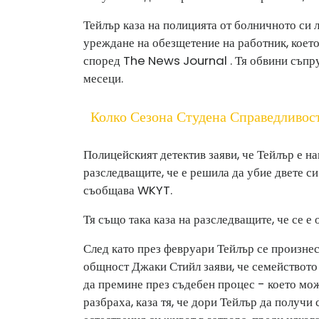
Тейлър каза на полицията от болничното си 
уреждане на обезщетение на работник, което 
според The News Journal . Тя обвини съпруг
месеци.
Колко Сезона Студена Справедливос
Полицейският детектив заяви, че Тейлър е на
разследващите, че е решила да убие двете си
съобщава WKYT.
Тя също така каза на разследващите, че се е 
След като през февруари Тейлър се произнес
общност Джаки Стийл заяви, че семейството
да премине през съдебен процес - което мож
разбраха, каза тя, че дори Тейлър да получи