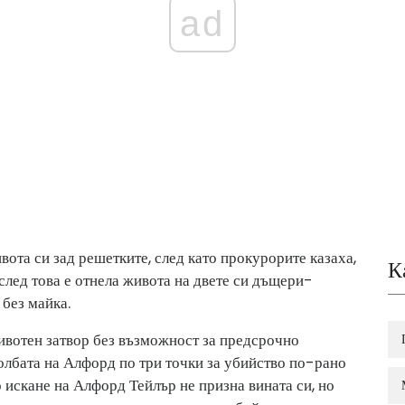
ad
вота си зад решетките, след като прокурорите казаха,
К
 след това е отнела живота на двете си дъщери-
 без майка.
ивотен затвор без възможност за предсрочно
олбата на Алфорд по три точки за убийство по-рано
о искане на Алфорд Тейлър не призна вината си, но