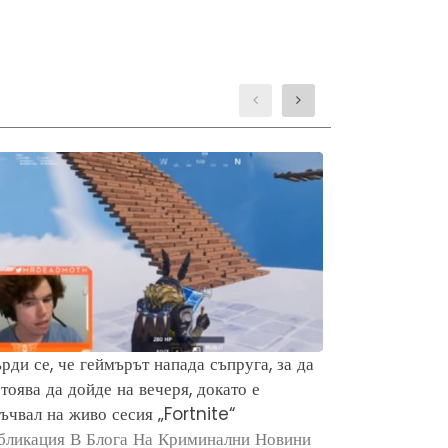
рди се, че геймърът напада съпруга, за да
Защо хората 
тоява да дойде на вечеря, докато е
убийството н
ъчвал на живо сесия „Fortnite“
Брайън Кобе
бликация В Блога На Криминални Новини
Публикация в