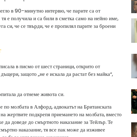
легло в 90-минутно интервю, че парите са от
тя е получила и са били в сметка само на нейно име,
а си, че се твърди, че е пропилял парите за броени
т
писала в писмо от шест страници, открито от
 дъщери, защото „не е искала да растат без майка“,
опитала да отнеме живота си.
е по молбата в Алфорд, адвокатът на Британската
 на жертвите подкрепя приемането на молбата, вместо
е да доведе до смъртното наказание за Тейлър. Те
 смъртно наказание, тя все пак може да изживее