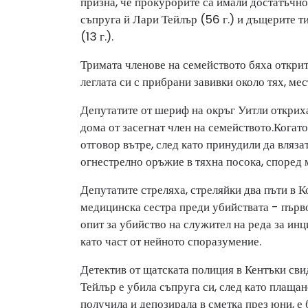
призна, че прокурорите са имали достатъчно 
съпруга й Лари Тейлър (56 г.) и дъщерите 
(13 г.).
Тримата членове на семейството бяха открити
леглата си с прибрани завивки около тях, ме
Депутатите от шериф на окръг Уитли откриха
дома от засегнат член на семейството.
Когато
отговор вътре, след като принудили да влязат
огнестрелно оръжие в тяхна посока, според 
Депутатите стреляха, стреляйки два пъти в 
медицинска сестра преди убийствата - първо
опит за убийство на служител на реда за инц
като част от нейното споразумение.
Детектив от щатската полиция в Кентъки сви
Тейлър е убила съпруга си, след като плащан
получила и депозирала в сметка през юни, е