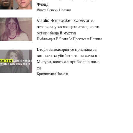
Флойд
Вижте Всички Новини
Visalia Ransacker Survivor се
отваря за ужасяващата атака, която
остави баща й мъртъв
Публикация В Блога За Престъпни Новини
Втори заподозрян се признава за
виновен за убийството на жена от
Мисури, която я е прибрала в дома
си
Криминални Новини