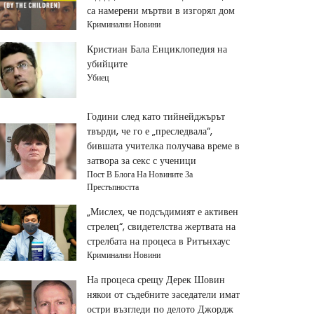
са намерени мъртви в изгорял дом
Криминални Новини
Кристиан Бала Енциклопедия на
убийците
Убиец
Години след като тийнейджърът
твърди, че го е „преследвала“,
бившата учителка получава време в
затвора за секс с ученици
Пост В Блога На Новините За
Престъпността
„Мислех, че подсъдимият е активен
стрелец“, свидетелства жертвата на
стрелбата на процеса в Ритънхаус
Криминални Новини
На процеса срещу Дерек Шовин
някои от съдебните заседатели имат
остри възгледи по делото Джордж