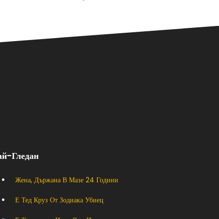
ай-Гледан
Жена, Държана В Мазе 24 Години
Е Тед Круз От Зодиака Убиец