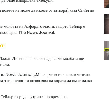
а да бъде извършена екзекуция.
га повече не може да излезе от затвора', каза Стийл по
ме молбата на Алфорд, отчасти, защото Тейлър е
а, съобщава The News Journal.
zar
Джоан Линч заяви, че се надява, че молбата ще
твата.
The ​​News Journal. „Мисля, че всички, включително
 за затвореност и позволява на хората да имат малко
Тейлър в сряда сутринта по време на