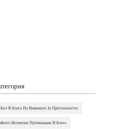
атегория
Пост В Блога На Новините За Престъпността
Много Истински Публикации В Блога