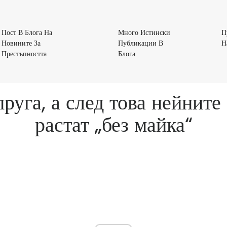
Пост В Блога На
Много Истински
П
Новините За
Публикации В
Н
Пост
Много
Престъпността
Блога
В
Истински
Блога
Публикации
На
В
уга, а след това нейните
Новините
Блога
За
растат „без майка“
Престъпността