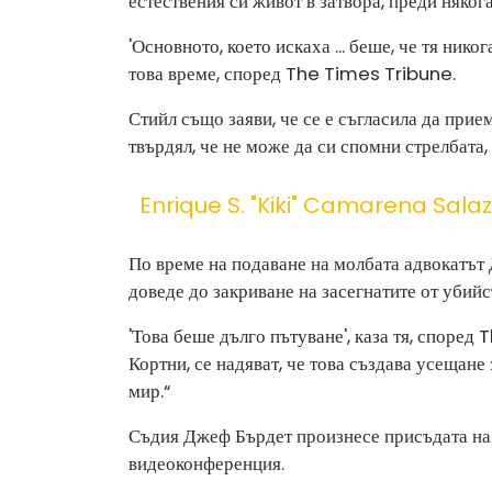
естествения си живот в затвора, преди няког
'Основното, което искаха ... беше, че тя нико
това време, според The ​​Times Tribune.
Стийл също заяви, че се е съгласила да прие
твърдял, че не може да си спомни стрелбат
Enrique S. "kiki" Camarena Sala
По време на подаване на молбата адвокатът 
доведе до закриване на засегнатите от убийс
'Това беше дълго пътуване', каза тя, според 
Кортни, се надяват, че това създава усещане
мир.“
Съдия Джеф Бърдет произнесе присъдата на 
видеоконференция.