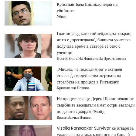
Кристиан Бала Енциклопедия на
убийците
Убиец
Години след като тийнейджърът твърди,
че го е „преследвала“, бившата учителка
получава време в затвора за секс с
ученици
Пост В Блога На Новините За Престъпността
„Мислех, че подсъдимият е активен
стрелец“, свидетелства жертвата на
стрелбата на процеса в Ритънхаус
Криминални Новини
На процеса срещу Дерек Шовин някои от
съдебните заседатели имат остри възгледи
по делото Джордж Флойд
Вижте Всички Новини
Visalia Ransacker Survivor се отваря за
ужасяващата атака, която остави баща й