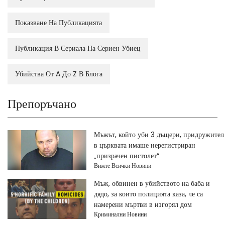
Показване На Публикацията
Публикация В Сериала На Сериен Убиец
Убийства От A До Z В Блога
Препоръчано
Мъжът, който уби 3 дъщери, придружител
в църквата имаше нерегистриран
„призрачен пистолет“
Вижте Всички Новини
Мъж, обвинен в убийството на баба и
дядо, за които полицията каза, че са
намерени мъртви в изгорял дом
Криминални Новини