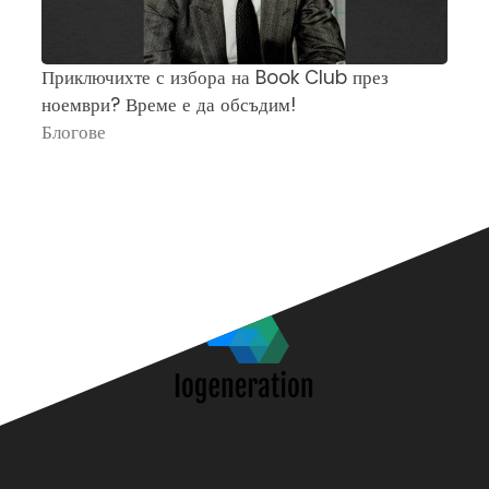
Приключихте с избора на Book Club през
Ч
ноември? Време е да обсъдим!
„
Блогове
П