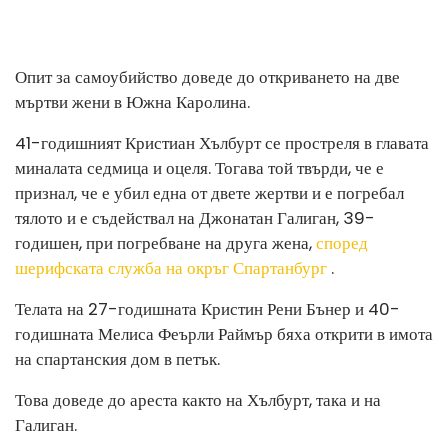
Опит за самоубийство доведе до откриването на две
мъртви жени в Южна Каролина.
41-годишният Кристиан Хълбурт се простреля в главата
миналата седмица и оцеля. Тогава той твърди, че е
признал, че е убил една от двете жертви и е погребал
тялото и е съдействал на Джонатан Галиган, 39-
годишен, при погребване на друга жена,
според
шерифската служба на окръг Спартанбург
.
Телата на 27-годишната Кристин Рени Бънер и 40-
годишната Мелиса Феърли Раймър бяха открити в имота
на спартанския дом в петък.
Това доведе до ареста както на Хълбурт, така и на
Галиган.