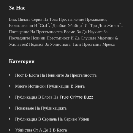
За Нас
Виж Цялата Серия На Това Престъпление Предавания,
Включително И "Cut", "Двойки Убийци" И "Три Дни Живот".,
Посещение На Престъпността Време, За Да Научите За
Последните Новини Престъпност И Да Слушате Мартини &
Усилвател; Подкаст За Убийствата. Тази Престъпна Мрежа.
Категории
Пост В Блога На Новините За Престъпността
Много Истински Публикации В Блога
Публикация В Блога На True Crime Buzz
Показване На Публикацията
Публикация В Сериала На Сериен Убиец
Убийства От A До Z В Блога