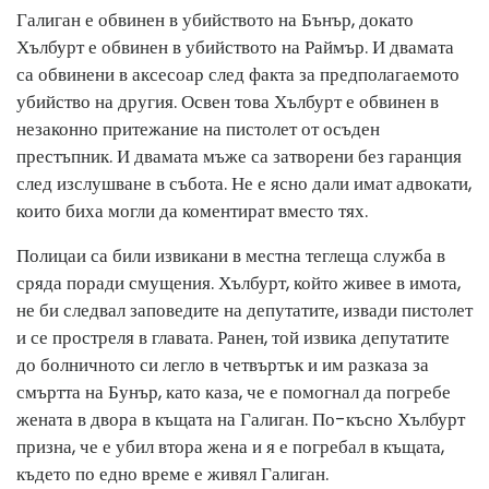
Галиган е обвинен в убийството на Бънър, докато
Хълбурт е обвинен в убийството на Раймър. И двамата
са обвинени в аксесоар след факта за предполагаемото
убийство на другия. Освен това Хълбурт е обвинен в
незаконно притежание на пистолет от осъден
престъпник. И двамата мъже са затворени без гаранция
след изслушване в събота. Не е ясно дали имат адвокати,
които биха могли да коментират вместо тях.
Полицаи са били извикани в местна теглеща служба в
сряда поради смущения. Хълбурт, който живее в имота,
не би следвал заповедите на депутатите, извади пистолет
и се простреля в главата. Ранен, той извика депутатите
до болничното си легло в четвъртък и им разказа за
смъртта на Бунър, като каза, че е помогнал да погребе
жената в двора в къщата на Галиган. По-късно Хълбурт
призна, че е убил втора жена и я е погребал в къщата,
където по едно време е живял Галиган.