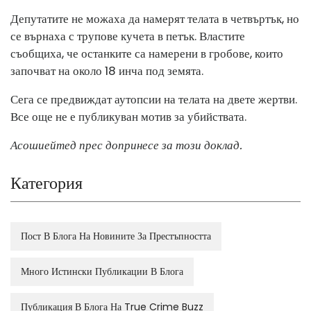
Депутатите не можаха да намерят телата в четвъртък, но
се върнаха с трупове кучета в петък. Властите
съобщиха, че останките са намерени в гробове, които
започват на около 18 инча под земята.
Сега се предвиждат аутопсии на телата на двете жертви.
Все още не е публикуван мотив за убийствата.
Асошиейтед прес допринесе за този доклад.
Категория
Пост В Блога На Новините За Престъпността
Много Истински Публикации В Блога
Публикация В Блога На True Crime Buzz