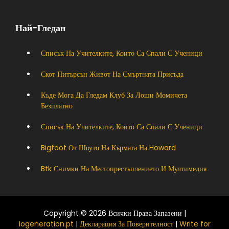
Най-Гледан
Списък На Учителките, Които Са Спали С Ученици
Скот Питърсън Живот На Смъртната Присъда
Къде Мога Да Гледам Клуб За Лоши Момичета
Безплатно
Списък На Учителките, Които Са Спали С Ученици
Bigfoot От Шоуто На Кърмата На Howard
Btk Снимки На Местопрестъплението И Мултимедия
Copyright © 2026 Всички Права Запазени |
iogeneration.pt
|
Декларация За Поверителност
|
Write for