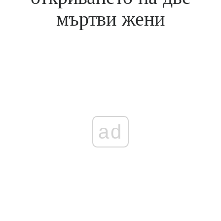
мъртви жени
ad