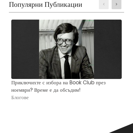
Популярни Публикации
Приключихте с избора на Book Club през
Ч
ноември? Време е да обсъдим!
„
Блогове
П