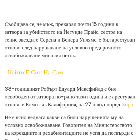
Съобщава се, че мъж, прекарал почти 15 години в
затвора за убийството на Йетунде Прайс, сестра на
тенис звездите Серена и Венера Уилямс, е бил арестуван
отново след нарушаване на условно предсрочното
освобождаване миналия петък.
Който Е Син На Сам
38-годишният Робърт Едуард Максфийлд е бил
освободен от затвора по-рано тази година и е арестуван
отново в Комптън, Калифорния, на 27 юли, според
Хора
.
Не е ясно веднага какви са били нарушенията му на
условно освобождаване. Говорител на Министерството
на корекциите и рехабилитациите не успя да потвърди с