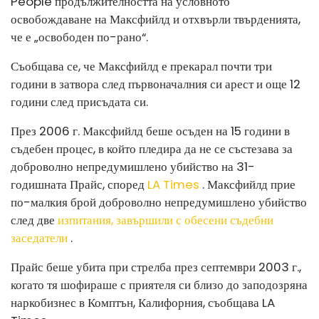
People продължителността на условното
освобождаване на Максфийлд и отхвърли твърденията,
че е „освободен по-рано“.
Съобщава се, че Максфийлд е прекарал почти три
години в затвора след първоначалния си арест и още 12
години след присъдата си.
През 2006 г. Максфийлд беше осъден на 15 години в
съдебен процес, в който пледира да не се състезава за
доброволно непредумишлено убийство на 31-
годишната Прайс, според
LA Times
. Максфийлд прие
по-малкия брой доброволно непредумишлено убийство
след две
изпитания, завършили с обесени съдебни
заседатели
.
Прайс беше убита при стрелба през септември 2003 г.,
когато тя шофираше с приятеля си близо до заподозряна
наркобизнес в Комптън, Калифорния, съобщава LA