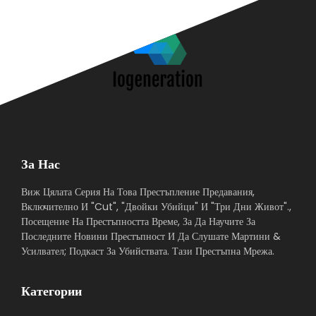
За Нас
Виж Цялата Серия На Това Престъпление Предавания,
Включително И "Cut", "Двойки Убийци" И "Три Дни Живот".,
Посещение На Престъпността Време, За Да Научите За
Последните Новини Престъпност И Да Слушате Мартини &
Усилвател; Подкаст За Убийствата. Тази Престъпна Мрежа.
Категории