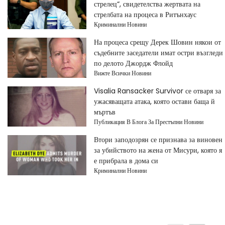
стрелец“, свидетелства жертвата на
стрелбата на процеса в Ритънхаус
Криминални Новини
На процеса срещу Дерек Шовин някои от
съдебните заседатели имат остри възгледи
по делото Джордж Флойд
Вижте Всички Новини
Visalia Ransacker Survivor се отваря за
ужасяващата атака, която остави баща й
мъртъв
Публикация В Блога За Престъпни Новини
Втори заподозрян се признава за виновен
за убийството на жена от Мисури, която я
е прибрала в дома си
Криминални Новини