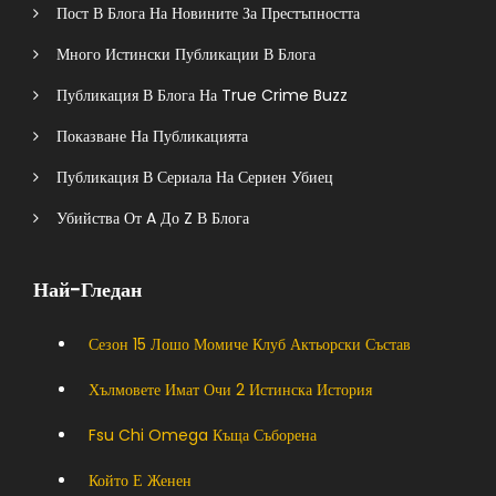
Пост В Блога На Новините За Престъпността
Много Истински Публикации В Блога
Публикация В Блога На True Crime Buzz
Показване На Публикацията
Публикация В Сериала На Сериен Убиец
Убийства От A До Z В Блога
Най-Гледан
Сезон 15 Лошо Момиче Клуб Актьорски Състав
Хълмовете Имат Очи 2 Истинска История
Fsu Chi Omega Къща Съборена
Който Е Женен