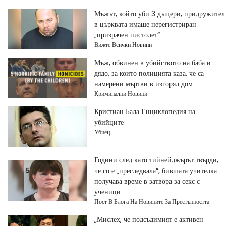
Мъжът, който уби 3 дъщери, придружител
в църквата имаше нерегистриран
„призрачен пистолет“
Вижте Всички Новини
Мъж, обвинен в убийството на баба и
дядо, за които полицията каза, че са
намерени мъртви в изгорял дом
Криминални Новини
Кристиан Бала Енциклопедия на
убийците
Убиец
Години след като тийнейджърът твърди,
че го е „преследвала“, бившата учителка
получава време в затвора за секс с
ученици
Пост В Блога На Новините За Престъпността
„Мислех, че подсъдимият е активен