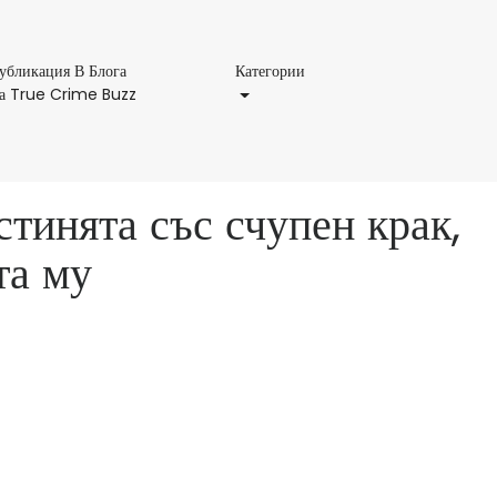
Категории
убликация В Блога
Категории
Публикация
а True Crime Buzz
В
Блога
На
True
тинята със счупен крак,
Crime
Buzz
та му