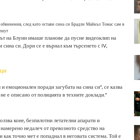
обвинения, след като остави сина си Брадли Майкъл Томас сам в
ешут
тът на Блуин имаше планове да пусне видеоклип на
 сина си. Дори се е върнал към търсенето с IV,
йци
 емоционален поради загубата на сина си“, се казва
не е описано от полицията в техните доклади.“
олзва коне, безпилотни летателни апарати и
 намерено недалеч от превозното средство на
и как точно мет е попаднал в неговата система. Той е