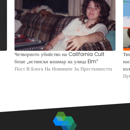
Четворното убийство на California Cult
Твъ
беше „истински кошмар на улица Elm“
нас
Пост В Блога На Новините За Престъпността
изл
Пу