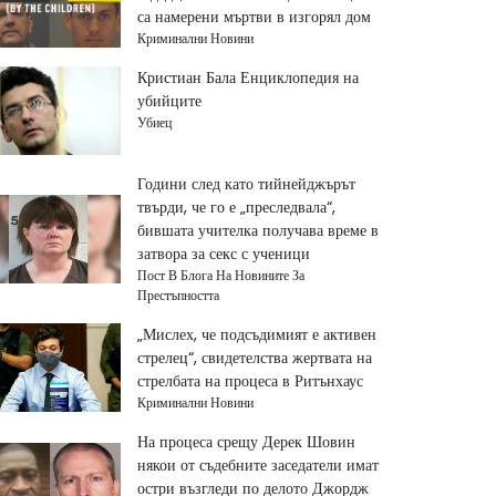
са намерени мъртви в изгорял дом
Криминални Новини
Кристиан Бала Енциклопедия на
убийците
Убиец
Години след като тийнейджърът
твърди, че го е „преследвала“,
бившата учителка получава време в
затвора за секс с ученици
Пост В Блога На Новините За
Престъпността
„Мислех, че подсъдимият е активен
стрелец“, свидетелства жертвата на
стрелбата на процеса в Ритънхаус
Криминални Новини
На процеса срещу Дерек Шовин
някои от съдебните заседатели имат
остри възгледи по делото Джордж