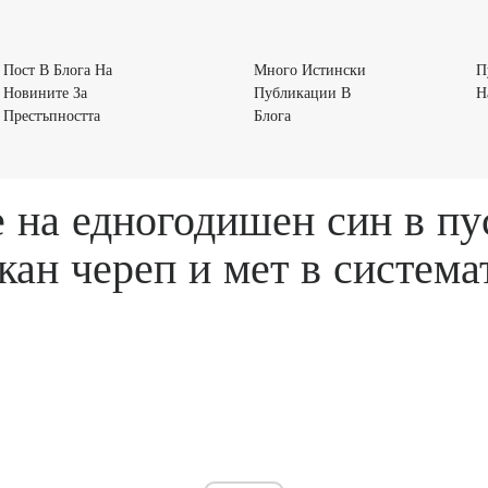
Пост В Блога На
Много Истински
П
Новините За
Публикации В
Н
Пост
Много
Престъпността
Блога
В
Истински
Блога
Публикации
На
В
 на едногодишен син в пус
Новините
Блога
За
кан череп и мет в система
Престъпността