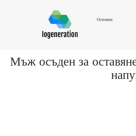
Основен
Основен
Мъж осъден за оставяне
напу