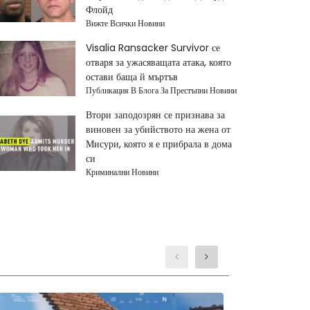
Флойд
Вижте Всички Новини
Visalia Ransacker Survivor се
отваря за ужасяващата атака, която
остави баща й мъртъв
Публикация В Блога За Престъпни Новини
Втори заподозрян се признава за
виновен за убийството на жена от
Мисури, която я е прибрала в дома
си
Криминални Новини