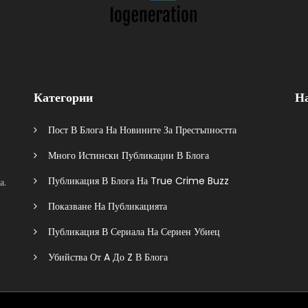
Категории
Н
Пост В Блога На Новините За Престъпността
Много Истински Публикации В Блога
Публикация В Блога На True Crime Buzz
а.
Показване На Публикацията
Публикация В Сериала На Сериен Убиец
Убийства От A До Z В Блога