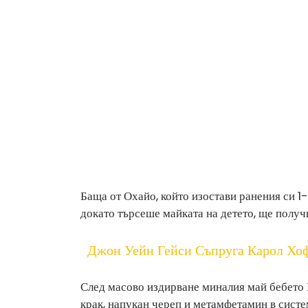
Баща от Охайо, който изостави ранения си 1
докато търсеше майката на детето, ще получи
Джон Уейн Гейси Съпруга Карол Хо
След масово издирване миналия май бебето 
крак, напукан череп и метамфетамин в систе