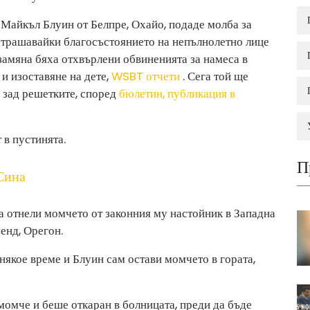
Майкъл Блуин от Белпре, Охайо, подаде молба за
астрашавайки благосъстоянието на непълнолетно лице
замяна бяха отхвърлени обвиненията за намеса в
и изоставяне на дете,
WSBT отчети
. Сега той ще
 зад решетките, според
бюлетин, публикация в
 в пустинята.
П
Сина
са отнели момчето от законния му настойник в Западна
енд, Орегон.
някое време и Блуин сам остави момчето в гората,
момче и беше откаран в болницата, преди да бъде