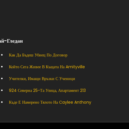
ай-Гледан
Как Да Бъдеш Убиец По Договор
Който Сега Живее В Къщата На Amityville
Учителки, Имащи Връзки С Ученици
924 Северна 25-Та Улица, Апартамент 213
Къде Е Намерено Тялото На Caylee Anthony