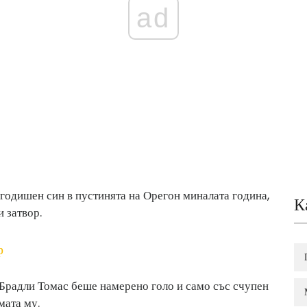
ad
-годишен син в пустинята на Орегон миналата година,
К
 затвор.
ф
Брадли Томас беше намерено голо и само със счупен
мата му.