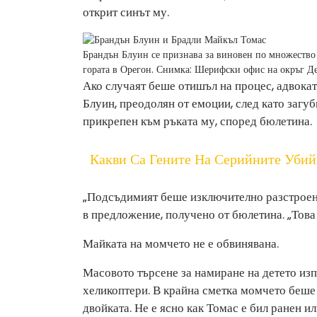
открит синът му.
Брандън Блуин се признава за виновен по множество 
гората в Орегон.
Снимка: Шерифски офис на окръг Д
Ако случаят беше отишъл на процес, адвока
Блуин, преодолян от емоции, след като загуби
прикрепен към ръката му, според бюлетина.
Какви Са Гените На Серийните Уби
„Подсъдимият беше изключително разстроен и
в предложение, получено от бюлетина. „Това 
Майката на момчето не е обвинявана.
Масовото търсене за намиране на детето изп
хеликоптери. В крайна сметка момчето беше
двойката. Не е ясно как Томас е бил ранен ил