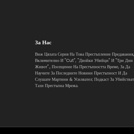
За Нас
Виж Цялата Серия На Това Престъпление Предавания,
Включително И "Cut", "Двойки Убийци" И "Три Дни
Живот"., Посещение На Престъпността Време, За Да
Научите За Последните Новини Престъпност И Да
Слушате Мартини & Усилвател; Подкаст За Убийстват
Тази Престъпна Мрежа.