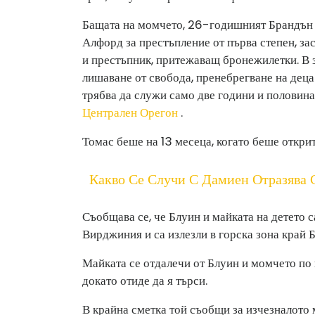
Бащата на момчето, 26-годишният Брандън 
Алфорд за престъпление от първа степен, з
и престъпник, притежаващ бронежилетки. В 
лишаване от свобода, пренебрегване на деца 
трябва да служи само две години и половина
Централен Орегон
.
Томас беше на 13 месеца, когато беше открит
Какво Се Случи С Дамиен Отразява 
Съобщава се, че Блуин и майката на детето 
Вирджиния и са излезли в горска зона край Б
Майката се отдалечи от Блуин и момчето по 
докато отиде да я търси.
В крайна сметка той съобщи за изчезналото 