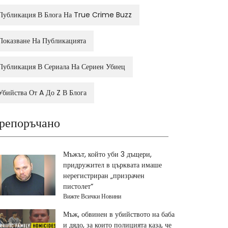
Публикация В Блога На True Crime Buzz
Показване На Публикацията
Публикация В Сериала На Сериен Убиец
Убийства От A До Z В Блога
репоръчано
Мъжът, който уби 3 дъщери,
придружител в църквата имаше
нерегистриран „призрачен
пистолет“
Вижте Всички Новини
Мъж, обвинен в убийството на баба
и дядо, за които полицията каза, че