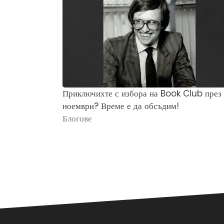
Приключихте с избора на Book Club през
ноември? Време е да обсъдим!
Блогове