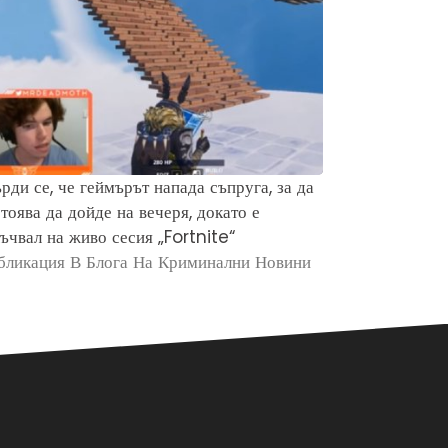
рди се, че геймърът напада съпруга, за да
Защо хората 
тоява да дойде на вечеря, докато е
убийството н
ъчвал на живо сесия „Fortnite“
Брайън Кобе
бликация В Блога На Криминални Новини
Публикация в