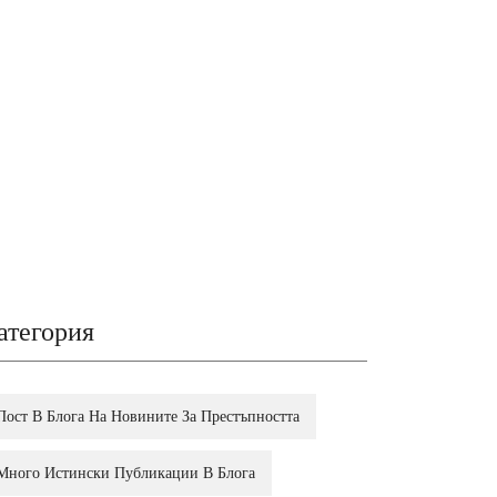
атегория
Пост В Блога На Новините За Престъпността
Много Истински Публикации В Блога