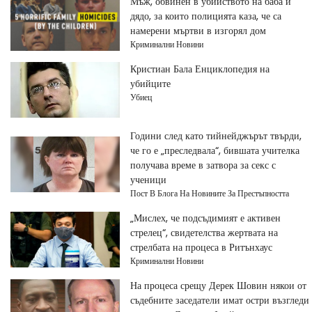
Мъж, обвинен в убийството на баба и
дядо, за които полицията каза, че са
намерени мъртви в изгорял дом
Криминални Новини
Кристиан Бала Енциклопедия на
убийците
Убиец
Години след като тийнейджърът твърди,
че го е „преследвала“, бившата учителка
получава време в затвора за секс с
ученици
Пост В Блога На Новините За Престъпността
„Мислех, че подсъдимият е активен
стрелец“, свидетелства жертвата на
стрелбата на процеса в Ритънхаус
Криминални Новини
На процеса срещу Дерек Шовин някои от
съдебните заседатели имат остри възгледи