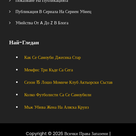
Показване На Публикацията
Публикация В Сериала На Сериен Убиец
Убийства От A До Z В Блога
Най-Гледан
Как Се Самоуби Джесика Стар
Мемфис Три Къде Са Сега
Сезон 15 Лошо Момиче Клуб Актьорски Състав
Колко Футболисти Са Се Самоубили
Мъж Убива Жена На Аляска Круиз
Copyright © 2026 Всички Права Запазени |