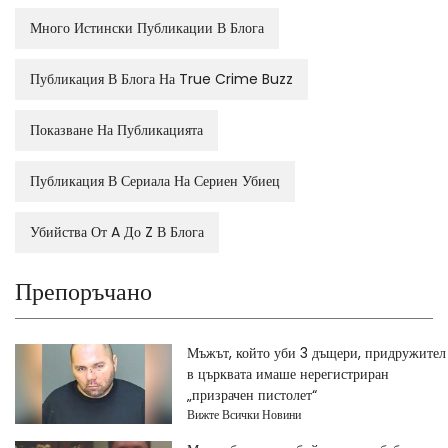
Много Истински Публикации В Блога
Публикация В Блога На True Crime Buzz
Показване На Публикацията
Публикация В Сериала На Сериен Убиец
Убийства От A До Z В Блога
Препоръчано
Мъжът, който уби 3 дъщери, придружител
в църквата имаше нерегистриран
„призрачен пистолет“
Вижте Всички Новини