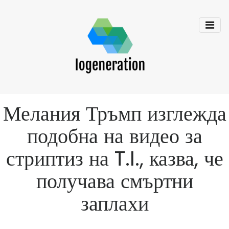
Мелания Тръмп изглежда
подобна на видео за
стриптиз на T.I., казва, че
получава смъртни
заплахи