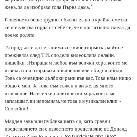
жена, за да изобразя гола Първа дама. '
Решението беше трудно, обясни тя, но в крайна сметка
се почувства горда от себе си, че е достатъчно смела да
поеме ролята.
Тя продължи да се занимава с кибертормоза, който е
преживяла след Т.И. сподели видеоклипа онлайн,
пишейки: „Изпращам любов към всички хора, които ме
извикваха и отправяха обвинения или обидни обиди.
Това са очевидно дълбоки рани във вас. Това няма нищо
общо с мен. За това съм тъжен и ви желая много
изцеление. На всички политически хора, които ме
заплашват, ви напомням, че това е музикален клип ~
Спокойно! '
Марден завърши публикацията си, като сравни
представянето си с известното представяне на Доналд
Тръмп на Алек Болдуин в „Saturday Night Live“.