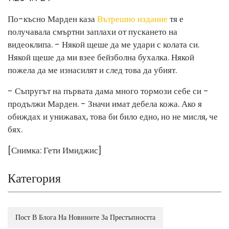
По-късно Марден каза
Вътрешно издание
тя е
получавала смъртни заплахи от пускането на
видеоклипа. - Някой щеше да ме удари с колата си.
Някой щеше да ми взее бейзболна бухалка. Някой
пожела да ме изнасилят и след това да убият.
- Съпругът на първата дама много тормози себе си -
продължи Марден. - Значи имат дебела кожа. Ако я
обиждах и унижавах, това би било едно, но не мисля, че
бях.
[Снимка: Гети Имиджис]
Категория
Пост В Блога На Новините За Престъпността