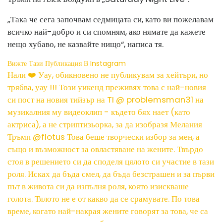
„Така че сега започвам седмицата си, като ви пожелавам
всичко най-добро и си спомням, ако нямате да кажете
нещо хубаво, не казвайте нищо“, написа тя.
Вижте Тази Публикация В Instagram
Нали ❤️ Уау, обикновено не публикувам за хейтъри, но
трябва, уау !!! Този уикенд преживях това с най-новия
си пост на новия тийзър на TI @ problemsman31 на
музикалния му видеоклип - където бях нает (като
актриса), а не стриптизьорка, за да изобразя Мелания
Тръмп @flotus Това беше творчески избор за мен, а
също и възможност за овластяване на жените. Твърдо
стоя в решението си да споделя цялото си участие в тази
роля. Исках да бъда смел, да бъда безстрашен и за първи
път в живота си да изпълня роля, която изискваше
голота. Тялото не е от какво да се срамувате. По това
време, когато най-накрая жените говорят за това, че са