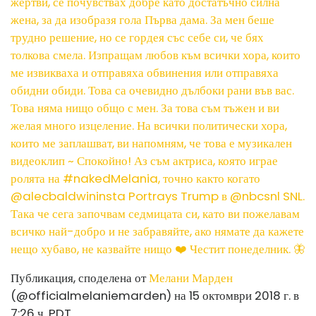
жертви, се почувствах добре като достатъчно силна
жена, за да изобразя гола Първа дама. За мен беше
трудно решение, но се гордея със себе си, че бях
толкова смела. Изпращам любов към всички хора, които
ме извикваха и отправяха обвинения или отправяха
обидни обиди. Това са очевидно дълбоки рани във вас.
Това няма нищо общо с мен. За това съм тъжен и ви
желая много изцеление. На всички политически хора,
които ме заплашват, ви напомням, че това е музикален
видеоклип ~ Спокойно! Аз съм актриса, която играе
ролята на #nakedMelania, точно както когато
@alecbaldwininsta Portrays Trump в @nbcsnl SNL.
Така че сега започвам седмицата си, като ви пожелавам
всичко най-добро и не забравяйте, ако нямате да кажете
нещо хубаво, не казвайте нищо ❤️ Честит понеделник. 🦋
Публикация, споделена от
Мелани Марден
(@officialmelaniemarden) на 15 октомври 2018 г. в
7:26 ч. PDT