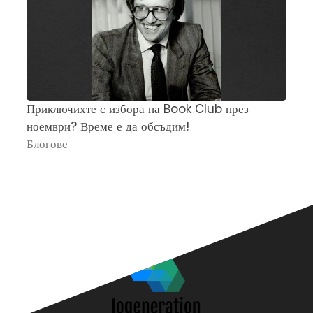
Приключихте с избора на Book Club през
Ч
ноември? Време е да обсъдим!
„
Блогове
П