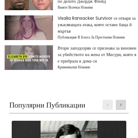
по делото Джордж Флойд
Вижте Всички Новини
Visalia Ransacker Survivor се отваря за
ужасяващата атака, която остави баща й
мъртъв
Публикация В Блога За Престъпни Новини
Втори заподозрян се признава за виновен
за убийството на жена от Мисури, която я
е прибрала в дома си
Криминални Новини
Популярни Публикации