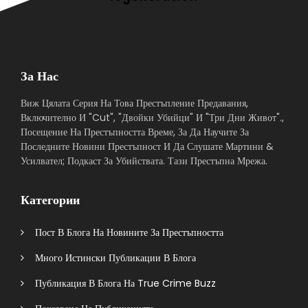
За Нас
Виж Цялата Серия На Това Престъпление Предавания,
Включително И "Cut", "Двойки Убийци" И "Три Дни Живот".,
Посещение На Престъпността Време, За Да Научите За
Последните Новини Престъпност И Да Слушате Мартини &
Усилвател; Подкаст За Убийствата. Тази Престъпна Мрежа.
Категории
Пост В Блога На Новините За Престъпността
Много Истински Публикации В Блога
Публикация В Блога На True Crime Buzz