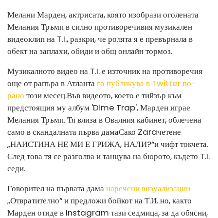
Мелани Марден, актрисата, която изобрази оголената
Мелания Тръмп в силно противоречивия музикален
видеоклип на T.I., разкри, че ролята я е превърнала в
обект на заплахи, обиди и общ онлайн тормоз.
Музикалното видео на T.I. е източник на противоречия
още от рапъра в Атланта
го публикува в Twitter по-
рано
този месец.
Във видеото, което е тийзър към
предстоящия му албум 'Dime Trap', Марден играе
Мелания Тръмп. Тя влиза в Овалния кабинет, облечена
само в скандалната първа дама
Сако Zara
четене
„НАИСТИНА НЕ МИ Е ГРИЖА, НАЛИ?“
и чифт токчета.
След това тя се разголва и танцува на бюрото, където T.I.
седи.
Говорител на първата дама
наречени визуализации
„Отвратително“ и предложи бойкот на Т.И. но, както
Марден отиде в Instagram тази седмица, за да обясни,