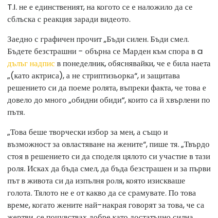
T.I. не е единственият, на когото се е наложило да се
сблъска с реакция заради видеото.
Заедно с графичен прочит „Бъди силен. Бъди смел.
Бъдете безстрашни - обърна се Марден към спора в a
дълъг надпис
в понеделник, обяснявайки, че е била наета
„(като актриса), а не стриптизьорка“, и защитава
решението си да поеме ролята, въпреки факта, че това е
довело до много „обидни обиди“, които са й хвърлени по
пътя.
„Това беше творчески избор за мен, а също и
възможност за овластяване на жените“, пише тя. „Твърдо
стоя в решението си да споделя цялото си участие в тази
роля. Исках да бъда смел, да бъда безстрашен и за първи
път в живота си да изпълня роля, която изискваше
голота. Тялото не е от какво да се срамувате. По това
време, когато жените най-накрая говорят за това, че са
жертви, се почувствах добре като достатъчно силна