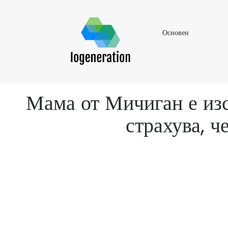
Основен
Основен
Мама от Мичиган е изст
страхува, ч