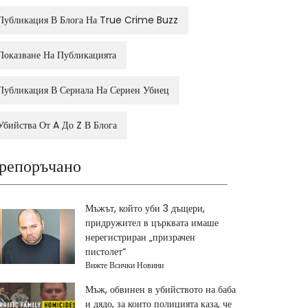
Публикация В Блога На True Crime Buzz
Показване На Публикацията
Публикация В Сериала На Сериен Убиец
Убийства От A До Z В Блога
репоръчано
Мъжът, който уби 3 дъщери,
придружител в църквата имаше
нерегистриран „призрачен
пистолет“
Вижте Всички Новини
Мъж, обвинен в убийството на баба
и дядо, за които полицията каза, че