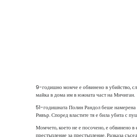
9-годишно момче е обвинено в убийство, след
майка в дома им в южната част на Мичиган.
51-годишната Полин Рандол беше намерена м
Ривър. Според властите тя е била убита с пу
Момчето, което не е посочено, е обвинено в
престъпление за престъпление. Разказа съсе