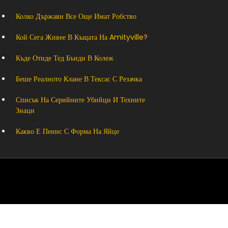
Колко Държави Все Още Имат Робство
Кой Сега Живее В Къщата На Amityville?
Къде Отиде Тед Бънди В Колеж
Беше Реалното Клане В Тексас С Резачка
Списък На Серийните Убийци И Техните
Знаци
Какво Е Пенис С Форма На Яйце