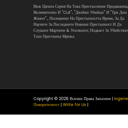
Виж Цялата Серия На Това Престъпление Предавания,
Включително И "Cut", "Двойки Убийци" И "Три Дни
Живот"., Посещение На Престъпността Време, За Да
Научите За Последните Новини Престъпност И Да
Слушате Мартини & Усилвател; Подкаст За Убийстват
Тази Престъпна Мрежа.
Copyright © 2026 Всички Права Запазени |
iogene
Поверителност
|
Write for Us
|