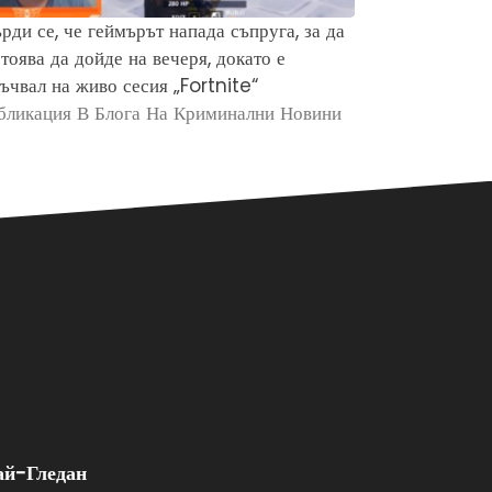
рди се, че геймърът напада съпруга, за да
Защо хората 
тоява да дойде на вечеря, докато е
убийството н
ъчвал на живо сесия „Fortnite“
Брайън Кобе
бликация В Блога На Криминални Новини
Публикация в
ай-Гледан