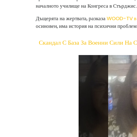
началното училище на Конгреса в Стърджис.
Дъщерята на жертвата, разказа
WOOD-TV в 
осиновен, има история на психични проблеми
Скандал С База За Военни Сили На 