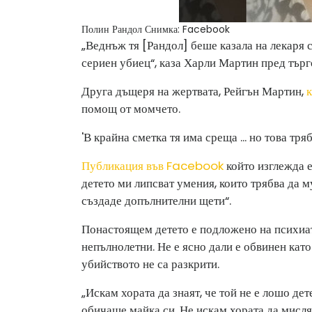
Полин Рандол
Снимка: Facebook
„Веднъж тя [Рандол] беше казала на лекаря с
сериен убиец“, каза Харли Мартин пред търг
Друга дъщеря на жертвата, Рейгън Мартин,
помощ от момчето.
'В крайна сметка тя има среща ... но това тря
Публикация във Facebook
който изглежда е
детето ми липсват умения, които трябва да м
създаде допълнителни щети“.
Понастоящем детето е подложено на психиат
непълнолетни. Не е ясно дали е обвинен като
убийството не са разкрити.
„Искам хората да знаят, че той не е лошо д
обичаше майка си. Не искам хората да мислят