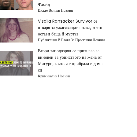
Флойд
Вижте Всички Новини
Visalia Ransacker Survivor се
отваря за ужасяващата атака, която
остави баща й мъртъв
Публикация В Блога За Престъпни Новини
Втори заподозрян се признава за
виновен за убийството на жена от
Мисури, която я е прибрала в дома
си
Криминални Новини