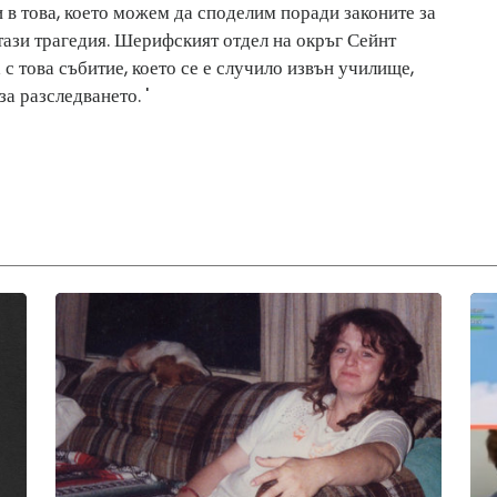
в това, което можем да споделим поради законите за
тази трагедия. Шерифският отдел на окръг Сейнт
с това събитие, което се е случило извън училище,
а разследването. '