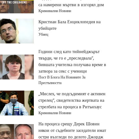
са намерени мъртви в изгорял дом
Криминални Новини
Кристиан Бала Енциклопедия на
убийците
Убиец
Години след като тийнейджърът
твърди, че го е „преследвала“,
бившата учителка получава време в
затвора за секс с ученици
Пост В Блога На Новините За
Престъпността
„Мислех, че подсъдимият е активен
стрелец“, свидетелства жертвата на
стрелбата на процеса в Ритънхаус
Криминални Новини
На процеса срещу Дерек Шовин
някои от съдебните заседатели имат
остри възгледи по делото Джордж