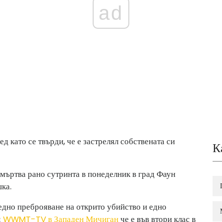
ad
 като се твърди, че е застрелял собствената си
К
ъртва рано сутринта в понеделник в град Фаун
шка.
 едно преброяване на открито убийство и едно
д
WWMT-TV в Западен Мичиган
че е във втори клас в