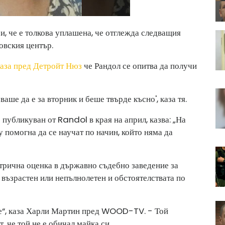
и, че е толкова уплашена, че отглежда следващия
овския център.
каза пред Детройт Нюз
че Рандол се опитва да получи
бваше да е за вторник и беше твърде късно', каза тя.
 публикуван от Randol в края на април, казва: „На
у помогна да се научат по начин, който няма да
рична оценка в държавно съдебно заведение за
 възрастен или непълнолетен и обстоятелствата по
ете“, каза Харли Мартин пред WOOD-TV. - Той
, че той не е обичал майка си.