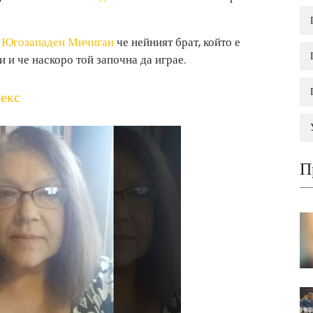
Югозападен Мичиган
че нейният брат, който е
 и че наскоро той започна да играе.
Секс
П