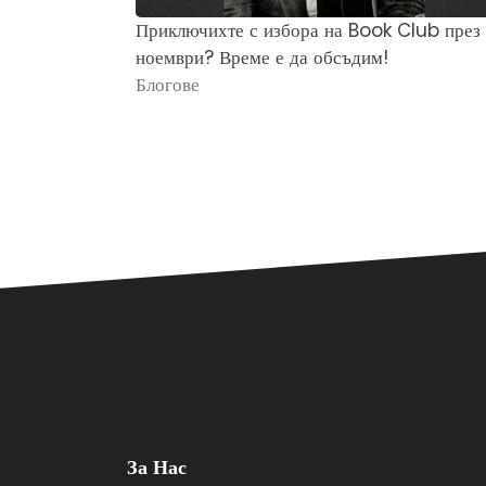
Приключихте с избора на Book Club през
ноември? Време е да обсъдим!
Блогове
За Нас