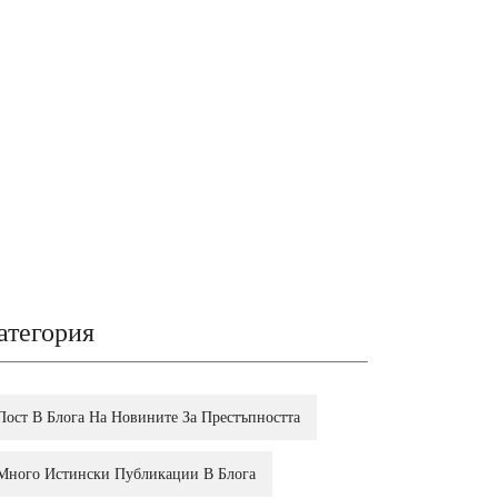
атегория
Пост В Блога На Новините За Престъпността
Много Истински Публикации В Блога