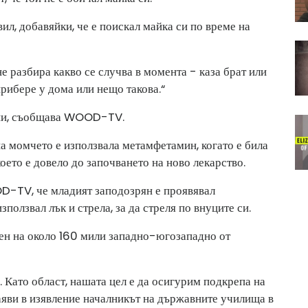
авил, добавяйки, че е поискал майка си по време на
не разбира какво се случва в момента - каза брат или
прибере у дома или нещо такова.“
ини, съобщава WOOD-TV.
а момчето е използвала метамфетамин, когато е била
което е довело до започването на ново лекарство.
-TV, че младият заподозрян е проявявал
зползвал лък и стрела, за да стреля по внуците си.
жен на около 160 мили западно-югозападно от
Като област, нашата цел е да осигурим подкрепа на
аяви в изявление началникът на държавните училища в