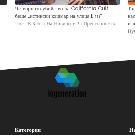
Четворното убийство на California Cult
Твъ
беше „истински кошмар на улица Elm“
нас
Пост В Блога На Новините За Престъпността
изл
Пу
Категории
Н