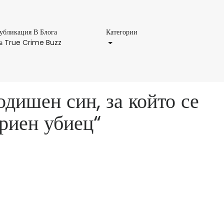
Категории
убликация В Блога
Категории
Публикация
а True Crime Buzz
В
Блога
На
True
одишен син, за който се
Crime
Buzz
ериен убиец“