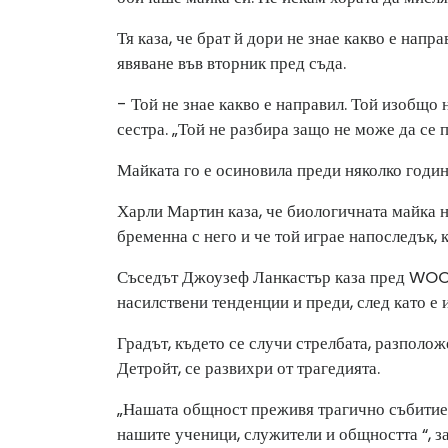
Тя каза, че брат й дори не знае какво е напр
явяване във вторник пред съда.
- Той не знае какво е направил. Той изобщо 
сестра. „Той не разбира защо не може да се 
Майката го е осиновила преди няколко год
Харли Мартин каза, че биологичната майка н
бременна с него и че той играе напоследък, 
Съседът Джоузеф Ланкастър каза пред WOOD
насилствени тенденции и преди, след като е и
Градът, където се случи стрелбата, разполо
Детройт, се развихри от трагедията.
„Нашата общност преживя трагично събитие. 
нашите ученици, служители и общността “, з