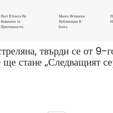
Пост В Блога На
Много Истински
П
Новините За
Публикации В
Н
Пост
Много
Престъпността
Блога
В
Истински
Блога
Публикации
На
В
реляна, твърди се от 9-г
Новините
Блога
За
е ще стане „Следващият с
Престъпността