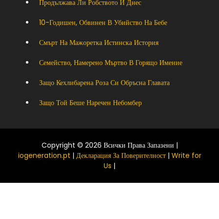
Продължава Ли Робството И Днес
10-Годишен, Обвинен В Убийство На Бебе
Смърт На Мажоретка Истинска История
Семейство, Намерено Мъртво В Горящо Имение
Защо Кехлибарена Роза Си Обръсна Главата
Защо Той Беше Наречен Небомбер
Copyright © 2026 Всички Права Запазени |
iogeneration.pt
|
Декларация За Поверителност
|
Write for
Us
|