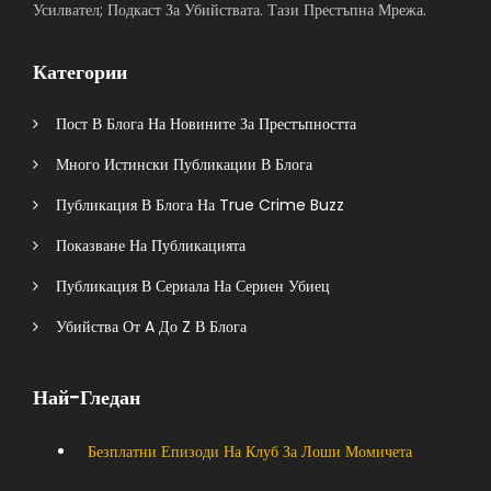
Усилвател; Подкаст За Убийствата. Тази Престъпна Мрежа.
Категории
Пост В Блога На Новините За Престъпността
Много Истински Публикации В Блога
Публикация В Блога На True Crime Buzz
Показване На Публикацията
Публикация В Сериала На Сериен Убиец
Убийства От A До Z В Блога
Най-Гледан
Безплатни Епизоди На Клуб За Лоши Момичета