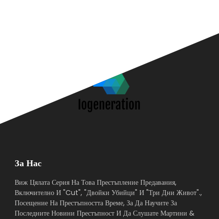
За Нас
Виж Цялата Серия На Това Престъпление Предавания,
Включително И "Cut", "Двойки Убийци" И "Три Дни Живот".,
Посещение На Престъпността Време, За Да Научите За
Последните Новини Престъпност И Да Слушате Мартини &