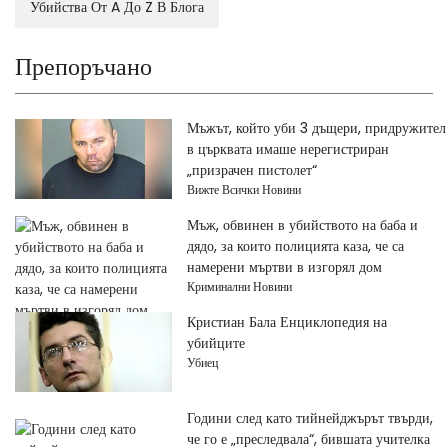
Убийства От A До Z В Блога
Препоръчано
Мъжът, който уби 3 дъщери, придружител
в църквата имаше нерегистриран
„призрачен пистолет“
Вижте Всички Новини
Мъж, обвинен в убийството на баба и
дядо, за които полицията каза, че са
намерени мъртви в изгорял дом
Криминални Новини
Кристиан Бала Енциклопедия на
убийците
Убиец
Години след като тийнейджърът твърди,
че го е „преследвала“, бившата учителка