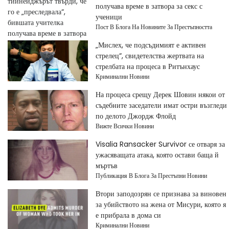
получава време в затвора за секс с
ученици
Пост В Блога На Новините За Престъпността
„Мислех, че подсъдимият е активен
стрелец“, свидетелства жертвата на
стрелбата на процеса в Ритънхаус
Криминални Новини
На процеса срещу Дерек Шовин някои от
съдебните заседатели имат остри възгледи
по делото Джордж Флойд
Вижте Всички Новини
Visalia Ransacker Survivor се отваря за
ужасяващата атака, която остави баща й
мъртъв
Публикация В Блога За Престъпни Новини
Втори заподозрян се признава за виновен
за убийството на жена от Мисури, която я
е прибрала в дома си
Криминални Новини