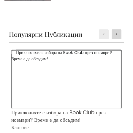
Популярни Публикации
Приключихте с избора на Book Club през
Ч
ноември? Време е да обсъдим!
„
Блогове
П