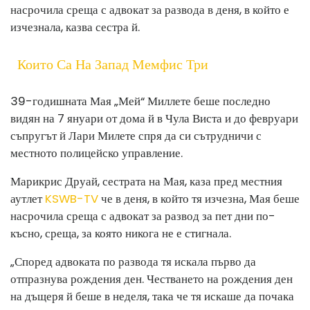
насрочила среща с адвокат за развода в деня, в който е
изчезнала, казва сестра й.
Които Са На Запад Мемфис Три
39-годишната Мая „Мей“ Миллете беше
последно
видян
на 7 януари от дома й в Чула Виста и до февруари
съпругът й Лари Милете
спря да си сътрудничи
с
местното полицейско управление.
Марикрис Друай, сестрата на Мая, каза пред местния
аутлет
KSWB-TV
че в деня, в който тя изчезна, Мая беше
насрочила среща с адвокат за развод за пет дни по-
късно, среща, за която никога не е стигнала.
„Според адвоката по развода тя искала първо да
отпразнува рождения ден. Честването на рождения ден
на дъщеря й беше в неделя, така че тя искаше да почака