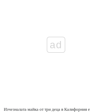
ad
Изчезналата майка от три деца в Калифорния е