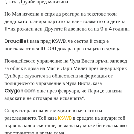
“, каза Друайе пред магазина
Но Мая изчезна и спря да реагира на текстове този
ден
докато планира партито за най-голямото си дете за
11-ия рожден ден. Другите й две деца са на 9 и 4 години.
Drouaillet каза пред KSWB, че сестра й също е
поискала от нея 10 000 долара през същата седмица.
Полицейското управление на Чула Виста връчи заповед
за обиск в дома на Мая и Лари Милет през януари.
Ерик
Тунберг, служител за обществена информация от
полицейското управление в Чула Виста, каза
Oxygen.com
още през февруари, че Лари „е запазил
адвокат и не отговаря на исканията“.
Съпругът разговаря с медиите в началото на
разследването. Той каза
KSWB
в средата на януари той
първоначално смяташе, че жена му може би иска малко
пространство и време сама.