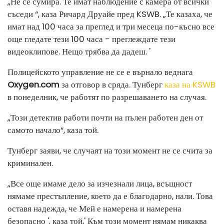
„Не се сумира. Те имат наблюдение с камера от всички
съседи “, каза Ричард Друайе пред KSWB. „Те казаха, че
имат над 100 часа за преглед и три месеца по-късно все
още гледате тези 100 часа - преглеждате тези
видеоклипове. Нещо трябва да дадеш. '
Полицейското управление не се е върнало веднага
Oxygen.com
за отговор в сряда. Тунберг
каза на KSWB
в понеделник, че работят по разрешаването на случая.
„Този ​​детектив работи почти на пълен работен ден от
самото начало“, каза той.
Тунберг заяви, че случаят на този момент не се счита за
криминален.
„Все още имаме дело за изчезнали лица, всъщност
нямаме престъпление, което да е благодарно, нали. Това
оставя надежда, че Мей е намерена и намерена
безопасно ', каза той,' Към този момент нямам никаква