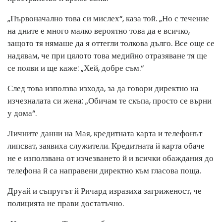
„Първоначално това си мислех“, каза той. „Но с течение
на дните е много малко вероятно това да е всичко,
защото тя нямаше да я оттегли толкова дълго. Все още се
надявам, че при цялото това медийно отразяване тя ще
се появи и ще каже: „Хей, добре съм.“
След това използва изхода, за да говори директно на
изчезналата си жена: „Обичам те скъпа, просто се върни
у дома“.
Личните данни на Мая, кредитната карта и телефонът
липсват, заявиха служители. Кредитната й карта обаче
не е използвана от изчезването й и всички обаждания до
телефона й са направени директно към гласова поща.
Друай и съпругът й Ричард изразиха загриженост, че
полицията не прави достатъчно.