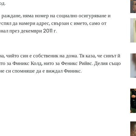
од.
а раждане, няма номер на социално осигуряване и
спял да намери адрес, свързан с името, само от
нал през декември 2011 г.
, чийто син е собственик на дома. Тя каза, че синът й
ито за Финикс Колд, нито за Феникс Рийвс. Делия също
 не си спомняше да е виждал Финикс.