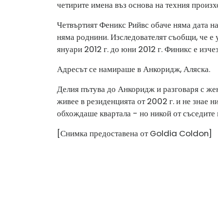
четирите имена въз основа на техния произх
Четвъртият Феникс Рийвс обаче няма дата н
няма роднини. Изследователят съобщи, че е у
януари 2012 г. до юни 2012 г. Финикс е изчез
Адресът се намираше в Анкоридж, Аляска.
Делия пътува до Анкоридж и разговаря с жена
живее в резиденцията от 2002 г. и не знае н
обхождаше квартала - но никой от съседите
[Снимка предоставена от Goldia Coldon]