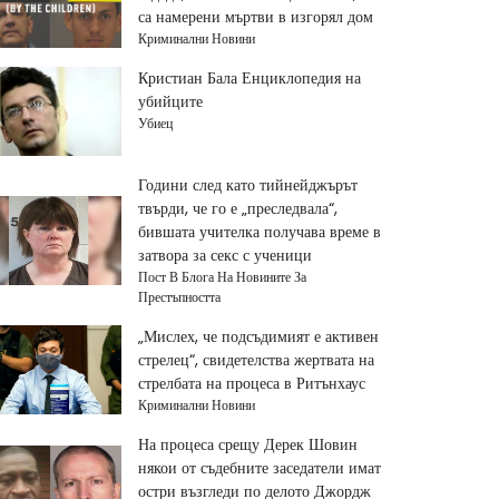
са намерени мъртви в изгорял дом
Криминални Новини
Кристиан Бала Енциклопедия на
убийците
Убиец
Години след като тийнейджърът
твърди, че го е „преследвала“,
бившата учителка получава време в
затвора за секс с ученици
Пост В Блога На Новините За
Престъпността
„Мислех, че подсъдимият е активен
стрелец“, свидетелства жертвата на
стрелбата на процеса в Ритънхаус
Криминални Новини
На процеса срещу Дерек Шовин
някои от съдебните заседатели имат
остри възгледи по делото Джордж