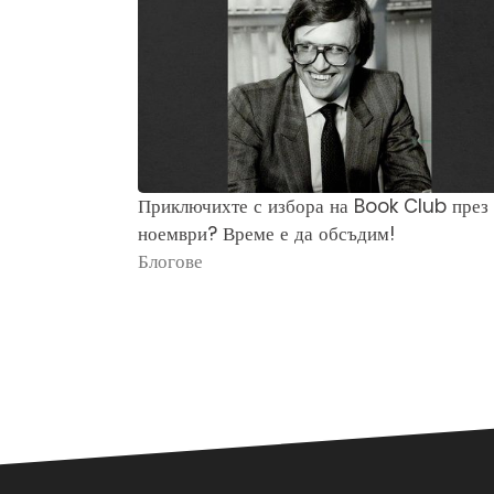
Приключихте с избора на Book Club през
ноември? Време е да обсъдим!
Блогове