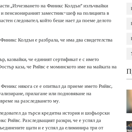
части „Изчезването на Финикс Колдън“ излъчвайки
 и пенсионираният заместник-шеф на полицията в
стен следовател, който беше нает да поеме делото
 Финикс Колдън е разбрала, че има два свидетелства
ър, казвайки, че единият сертификат е с името
остър каза, че Рийвс е моминското име на майката на
П
Феникс някога се е опитвал да приеме името Рийвс,
ктуализиране, прилагане или подновяване на
време на разследването му.
следовател да търси кредитна история и шофьорски
кс Рийвс. Разследващият разкри, че е успял да
ъединените щати и е успял да елиминира три от