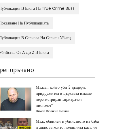
Публикация В Блога На True Crime Buzz
Показване На Публикацията
Публикация В Сериала На Сериен Убиец
Убийства От A До Z В Блога
репоръчано
Мъжът, който уби 3 дъщери,
придружител в църквата имаше
нерегистриран „призрачен
пистолет“
Вижте Всички Новини
Мъж, обвинен в убийството на баба
и дядо, за които полицията каза, че