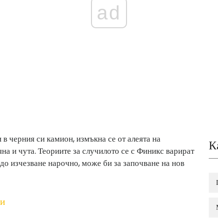
ad
 в черния си камион, измъкна се от алеята на
К
на и чута. Теориите за случилото се с Финикс варират
 до изчезване нарочно, може би за започване на нов
ли