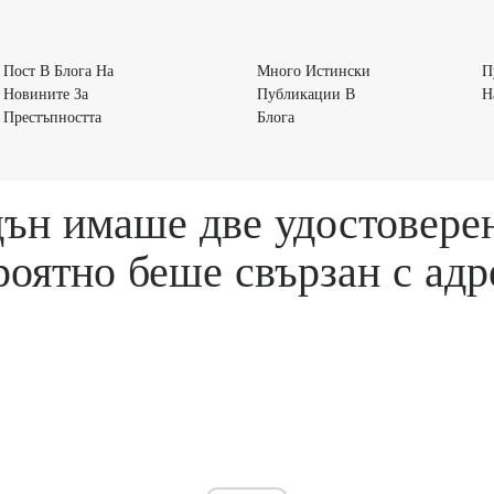
Пост В Блога На
Много Истински
П
Новините За
Публикации В
Н
Пост
Много
Престъпността
Блога
В
Истински
Блога
Публикации
На
В
н имаше две удостоверен
Новините
Блога
За
роятно беше свързан с адр
Престъпността