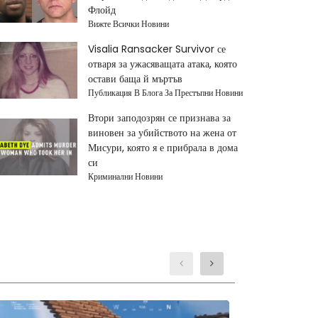
Флойд
Вижте Всички Новини
Visalia Ransacker Survivor се
отваря за ужасяващата атака, която
остави баща й мъртъв
Публикация В Блога За Престъпни Новини
Втори заподозрян се признава за
виновен за убийството на жена от
Мисури, която я е прибрала в дома
си
Криминални Новини