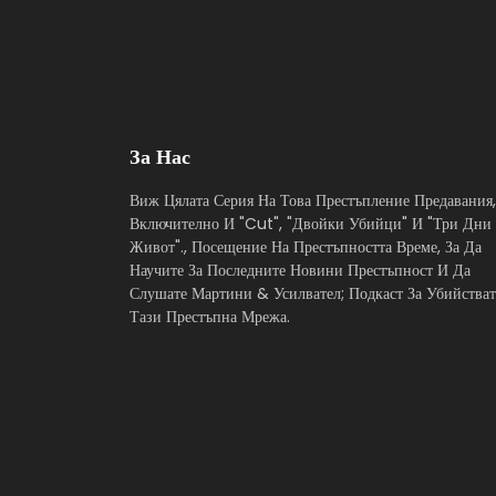
За Нас
Виж Цялата Серия На Това Престъпление Предавания,
Включително И "Cut", "Двойки Убийци" И "Три Дни
Живот"., Посещение На Престъпността Време, За Да
Научите За Последните Новини Престъпност И Да
Слушате Мартини & Усилвател; Подкаст За Убийстват
Тази Престъпна Мрежа.