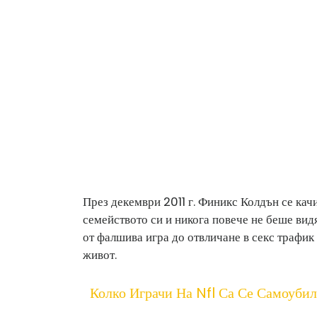
През декември 2011 г. Финикс Колдън се качи
семейството си и никога повече не беше видя
от фалшива игра до отвличане в секс трафик
живот.
Колко Играчи На Nfl Са Се Самоуби