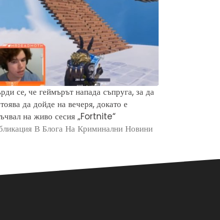
рди се, че геймърът напада съпруга, за да
Защо хората 
тоява да дойде на вечеря, докато е
убийството н
ъчвал на живо сесия „Fortnite“
Брайън Кобе
бликация В Блога На Криминални Новини
Публикация в