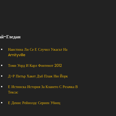
ай-Гледан
Наистина Ли Се Е Случил Ужасът На
Amityville
Томи Уорд И Карл Фонтенот 2012
Д-Р Питър Хакет Дъб Плаж Ню Йорк
Е Истинска История За Клането С Резачка В
Тексас
Е Денис Рейнолдс Сериен Убиец