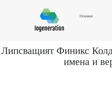
Основен
Основен
Липсващият Финикс Колдъ
имена и ве