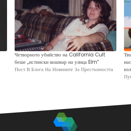
Четворното убийство на California Cult
Твъ
беше „истински кошмар на улица Elm“
нас
Пост В Блога На Новините За Престъпността
изл
Пу