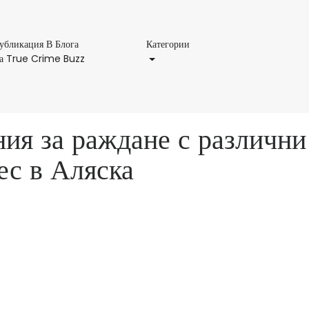
Категории
убликация В Блога
Категории
Публикация
а True Crime Buzz
В
Блога
На
True
ия за раждане с различни
Crime
Buzz
ес в Аляска