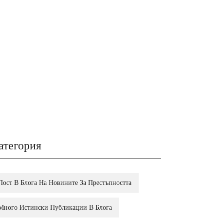
атегория
Пост В Блога На Новините За Престъпността
Много Истински Публикации В Блога