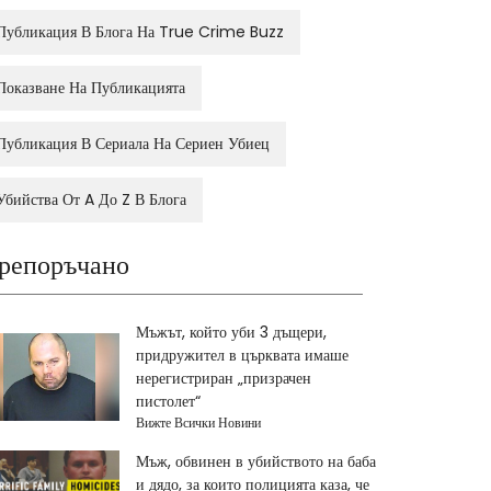
Публикация В Блога На True Crime Buzz
Показване На Публикацията
Публикация В Сериала На Сериен Убиец
Убийства От A До Z В Блога
репоръчано
Мъжът, който уби 3 дъщери,
придружител в църквата имаше
нерегистриран „призрачен
пистолет“
Вижте Всички Новини
Мъж, обвинен в убийството на баба
и дядо, за които полицията каза, че