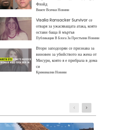
Флойд
Вижте Всички Новини
Visalia Ransacker Survivor се
отваря за ужасяващата атака, която
остави баща й мъртъв
Публикация В Блога За Престъпни Новини
Втори заподозрян се признава за
виновен за убийството на жена от
Мисури, която я е прибрала в дома
си
Криминални Новини