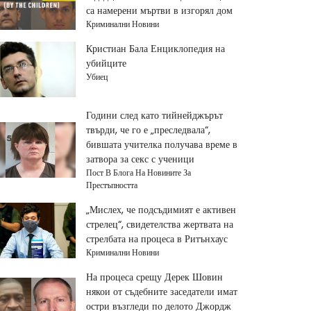
са намерени мъртви в изгорял дом
Криминални Новини
Кристиан Бала Енциклопедия на
убийците
Убиец
Години след като тийнейджърът
твърди, че го е „преследвала“,
бившата учителка получава време в
затвора за секс с ученици
Пост В Блога На Новините За
Престъпността
„Мислех, че подсъдимият е активен
стрелец“, свидетелства жертвата на
стрелбата на процеса в Ритънхаус
Криминални Новини
На процеса срещу Дерек Шовин
някои от съдебните заседатели имат
остри възгледи по делото Джордж