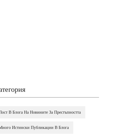
атегория
Пост В Блога На Новините За Престъпността
Много Истински Публикации В Блога