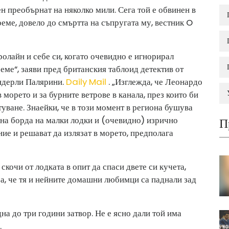
 преобърнат на няколко мили. Сега той е обвинен в
ме, довело до смъртта на съпругата му, вестник O
ролайн и себе си, когато очевидно е игнорирал
ме“, заяви пред британския таблоид детектив от
ндерли Палярини.
Daily Mail
. „Изглежда, че Леонардо
 морето и за бурните ветрове в канала, през които би
уване. Знаейки, че в този момент в региона бушува
и на борда на малки лодки и (очевидно) изрично
П
ие и решават да излязат в морето, предполага
кочи от лодката в опит да спаси двете си кучета,
за, че тя и нейните домашни любимци са паднали зад
на до три години затвор. Не е ясно дали той има
.