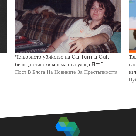
Четворното убийство на California Cult
Твъ
беше „истински кошмар на улица Elm“
нас
Пост В Блога На Новините За Престъпността
изл
Пу