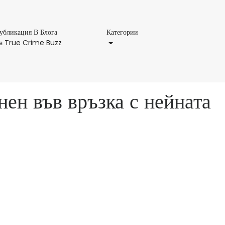
Категории
убликация В Блога
Категории
Публикация
а True Crime Buzz
В
Блога
На
True
нен във връзка с нейната
Crime
Buzz