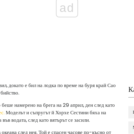
ad
вил, докато е бил на лодка по време на буря край Сао
К
бийство.
беше намерено на брега на 29 април, ден след като
с.
Моделът и съпругът й Хорхе Сестини бяха на
 във водата, след като вятърът се засили.
 океана след нея. Той е спасен часове по-късно от