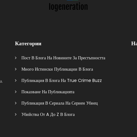
Категории
Н
Пост В Блога На Новините За Престъпността
Много Истински Публикации В Блога
Публикация В Блога На True Crime Buzz
а.
Показване На Публикацията
Публикация В Сериала На Сериен Убиец
Убийства От A До Z В Блога