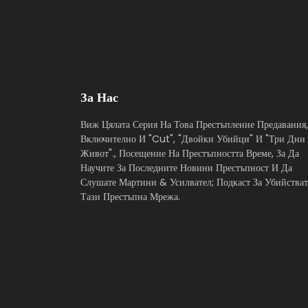
За Нас
Виж Цялата Серия На Това Престъпление Предавания,
Включително И "Cut", "Двойки Убийци" И "Три Дни
Живот"., Посещение На Престъпността Време, За Да
Научите За Последните Новини Престъпност И Да
Слушате Мартини & Усилвател; Подкаст За Убийстват
Тази Престъпна Мрежа.