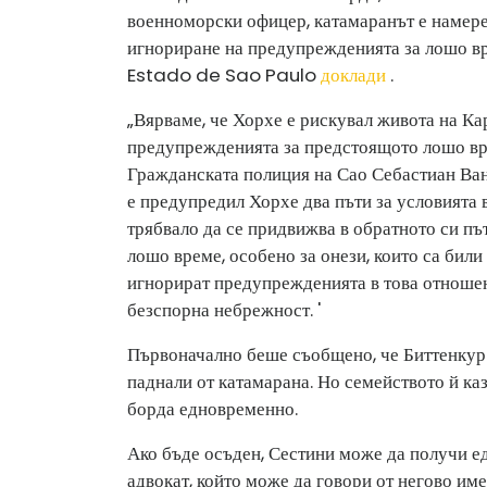
военноморски офицер, катамаранът е намерен
игнориране на предупрежденията за лошо вре
Estado de Sao Paulo
доклади
.
„Вярваме, че Хорхе е рискувал живота на Ка
предупрежденията за предстоящото лошо вре
Гражданската полиция на Сао Себастиан Ва
е предупредил Хорхе два пъти за условията в
трябвало да се придвижва в обратното си път
лошо време, особено за онези, които са бил
игнорират предупрежденията в това отношен
безспорна небрежност. '
Първоначално беше съобщено, че Биттенкур с
паднали от катамарана. Но семейството й ка
борда едновременно.
Ако бъде осъден, Сестини може да получи ед
адвокат, който може да говори от негово име