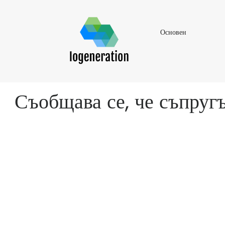
Основен
Основен
Съобщава се, че съпругъ