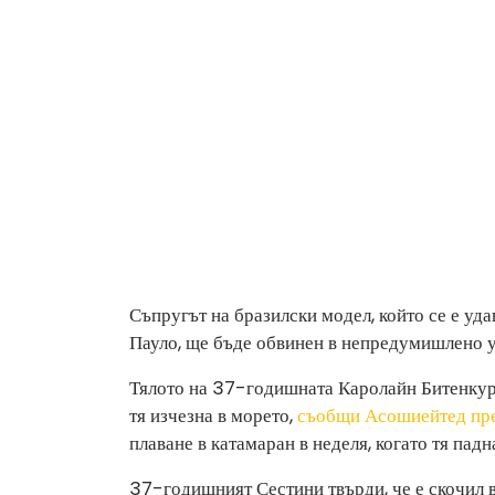
Съпругът на бразилски модел, който се е уда
Пауло, ще бъде обвинен в непредумишлено у
Тялото на 37-годишната Каролайн Битенкур 
тя изчезна в морето,
съобщи Асошиейтед пре
плаване в катамаран в неделя, когато тя падна
37-годишният Сестини твърди, че е скочил в