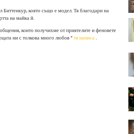
 Биттенкур, която също е модел. Тя благодари на
ртта на майка й.
ъобщения, които получихме от приятелите и феновете
рцата ни с толкова много любов “
тя написа
.