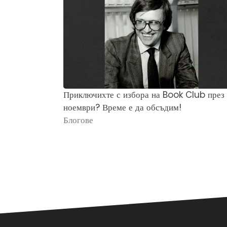
Приключихте с избора на Book Club през
ноември? Време е да обсъдим!
Блогове