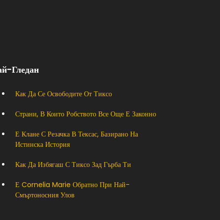
ай-Гледан
Как Да Се Освободите От Тиксо
Страни, В Които Робството Все Още Е Законно
Е Клане С Резачка В Тексас, Базирано На
Истинска История
Как Да Избягаш С Тиксо Зад Гърба Ти
Е Cornelia Marie Обратно При Най-
Смъртоносния Улов