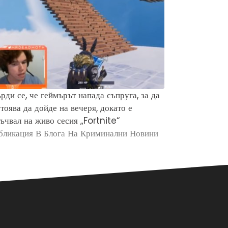
рди се, че геймърът напада съпруга, за да
Защо хората 
тоява да дойде на вечеря, докато е
убийството н
ъчвал на живо сесия „Fortnite“
Брайън Кобе
бликация В Блога На Криминални Новини
Публикация в