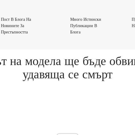
Пост В Блога На
Много Истински
П
Новините За
Публикации В
Н
Пост
Много
Престъпността
Блога
В
Истински
Блога
Публикации
На
В
т на модела ще бъде обви
Новините
Блога
За
удавяща се смърт
Престъпността