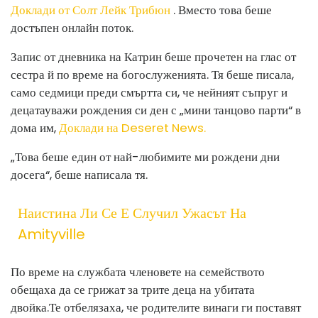
Доклади от Солт Лейк Трибюн
. Вместо това беше
достъпен онлайн поток.
Запис от дневника на Катрин беше прочетен на глас от
сестра й по време на богослуженията. Тя беше писала,
само седмици преди смъртта си, че нейният съпруг и
децата
уважи рождения си ден с „мини танцово парти“ в
дома им,
Доклади на Deseret News.
„Това беше един от най-любимите ми рождени дни
досега“, беше написала тя.
Наистина Ли Се Е Случил Ужасът На
Amityville
По време на службата членовете на семейството
обещаха да се грижат за трите деца на убитата
двойка.
Те отбелязаха, че родителите винаги ги поставят