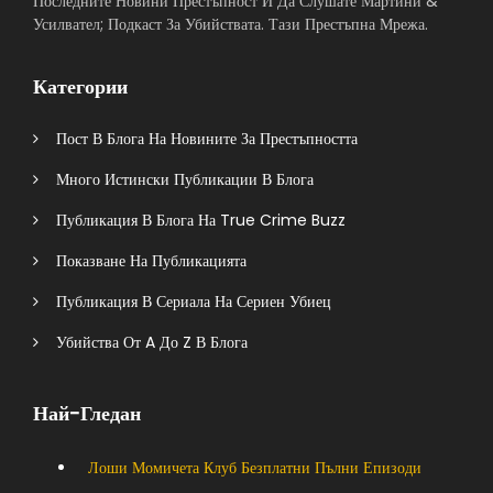
Последните Новини Престъпност И Да Слушате Мартини &
Усилвател; Подкаст За Убийствата. Тази Престъпна Мрежа.
Категории
Пост В Блога На Новините За Престъпността
Много Истински Публикации В Блога
Публикация В Блога На True Crime Buzz
Показване На Публикацията
Публикация В Сериала На Сериен Убиец
Убийства От A До Z В Блога
Най-Гледан
Лоши Момичета Клуб Безплатни Пълни Епизоди