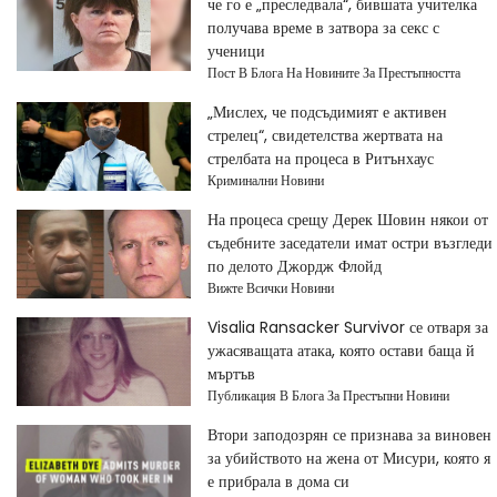
че го е „преследвала“, бившата учителка
получава време в затвора за секс с
ученици
Пост В Блога На Новините За Престъпността
„Мислех, че подсъдимият е активен
стрелец“, свидетелства жертвата на
стрелбата на процеса в Ритънхаус
Криминални Новини
На процеса срещу Дерек Шовин някои от
съдебните заседатели имат остри възгледи
по делото Джордж Флойд
Вижте Всички Новини
Visalia Ransacker Survivor се отваря за
ужасяващата атака, която остави баща й
мъртъв
Публикация В Блога За Престъпни Новини
Втори заподозрян се признава за виновен
за убийството на жена от Мисури, която я
е прибрала в дома си