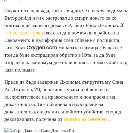
Служител с надежда, който твърди, че е нахлул в дома на
Бътърфийлд и ги е застрелял до смърт, докато са се
опитвали да защитят дома си.
Алберт Енох Джонсън, 31
г.
беше арестуван
няколко дни по-късно в района на
Сакраменто в Калифорния след сбиване с полицията,
каза Холт
Oxygen.com
миналата седмица. Очаква се
той да бъде екстрадиран обратно в Юта, за да бъде
изправен на минимум две обвинения за тежко убийство,
каза полицаят.
Преди да бъде задържан Джонсън, съпругата му Сина
Ан Джонсън, 29, беше арестувана и обвинена в
възпрепятстване на правосъдието и подправяне на
доказателства. Тя е обвинена в изхвърляне на
доказателства, свързани с двойното убийство, според
декларацията, получена от
Новини на Deseret
.