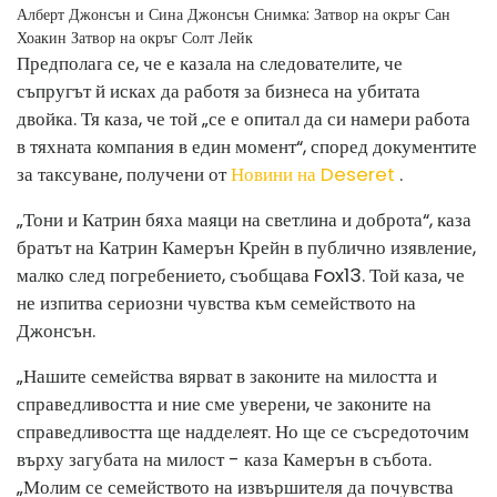
Алберт Джонсън и Сина Джонсън
Снимка: Затвор на окръг Сан
Хоакин Затвор на окръг Солт Лейк
Предполага се, че е казала на следователите, че
съпругът й
исках да работя
за бизнеса на убитата
двойка. Тя каза, че той „се е опитал да си намери работа
в тяхната компания в един момент“, според документите
за таксуване, получени от
Новини на Deseret
.
„Тони и Катрин бяха маяци на светлина и доброта“, каза
братът на Катрин Камерън Крейн в публично изявление,
малко след погребението, съобщава Fox13. Той каза, че
не изпитва сериозни чувства към семейството на
Джонсън.
„Нашите семейства вярват в законите на милостта и
справедливостта и ние сме уверени, че законите на
справедливостта ще надделеят. Но ще се съсредоточим
върху загубата на милост - каза Камерън в събота.
„Молим се семейството на извършителя да почувства