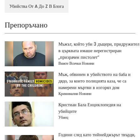
Убийства От A До Z В Блога
Препоръчано
Мъжът, който уби 3 дъщери, придружител
в църквата имаше нерегистриран
„призрачен пистолет“
Вижте Всички Новини
Мъж, обвинен в убийството на баба и
дядо, за които полицията каза, че са
намерени мъртви в изгорял дом
Криминални Новини
Кристиан Бала Енциклопедия на
убийците
Убиец
Години след като тийнейджърът твърди,