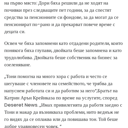
на първо място: Дори бяха решили да не ходят на
почивки през следващите пет години, за да спестят
средства за пенсионните си фондове, за да могат да се
пенсионират по-рано и да прекарват повече време с
децата си.
Освен че бяха запомнени като отдадени родители, които
понякога бяха глупави, двойката беше запомнена и като
трудолюбива. Двойката беше собственик на бизнес за
озеленяване.
„Тони помогна на много хора с работа и често се
шегуваше с членовете на семейството, че трябва да
напуснем работата си и да работим за него“,
Братът на
Катрин Арън Крейн
каза по време на услугите, според
Deseret News. „Имах привилегията да работя заедно с
Тони и макар да възникваха проблеми, нито веднъж не
го видях да се оплаква или да повишава тон. Той беше
добре уравновесен човек. ”