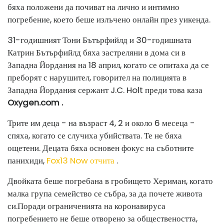
бяха положени да почиват на лично и интимно
погребение, което беше излъчено онлайн през уикенда.
31-годишният Тони Бътърфийлд и 30-годишната
Катрин Бътърфийлд бяха застреляни в дома си в
Западна Йордания на 18 април, когато се опитаха да се
преборят с нарушител, говорител на полицията в
Западна Йордания сержант J.C. Holt преди това каза
Oxygen.com
.
Трите им деца - на възраст 4, 2 и около 6 месеца -
спяха, когато се случиха убийствата. Те не бяха
ощетени. Децата бяха основен фокус на съботните
панихиди,
Fox13 Now отчита
.
Двойката беше погребана в гробището Хериман, когато
малка група семейство се събра, за да почете живота
си.
Поради ограниченията на коронавируса
погребението не беше отворено за обществеността,