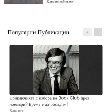
Криминални Новини
Популярни Публикации
Приключихте с избора на Book Club през
Ч
ноември? Време е да обсъдим!
„
Блогове
П